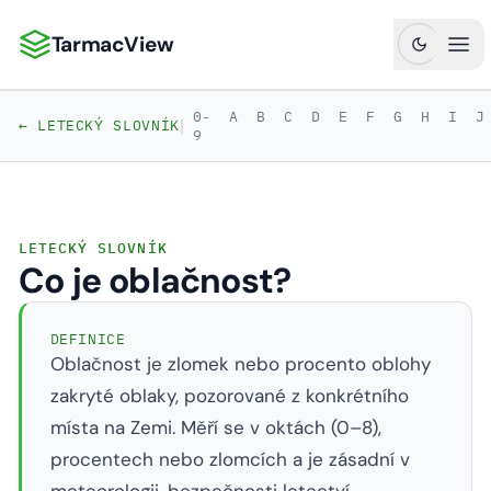
TarmacView
TarmacView: Precizní letecká analytika
Ote
0-
A
B
C
D
E
F
G
H
I
J
|
← LETECKÝ SLOVNÍK
9
LETECKÝ SLOVNÍK
Co je oblačnost?
DEFINICE
Oblačnost je zlomek nebo procento oblohy
zakryté oblaky, pozorované z konkrétního
místa na Zemi. Měří se v oktách (0–8),
procentech nebo zlomcích a je zásadní v