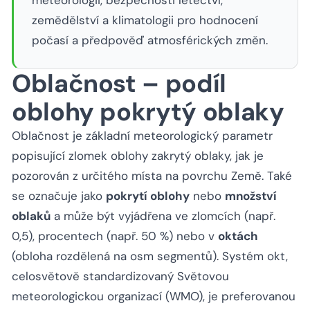
meteorologii, bezpečnosti letectví,
zemědělství a klimatologii pro hodnocení
počasí a předpověď atmosférických změn.
Oblačnost – podíl
oblohy pokrytý oblaky
Oblačnost je základní meteorologický parametr
popisující zlomek oblohy zakrytý oblaky, jak je
pozorován z určitého místa na povrchu Země. Také
se označuje jako
pokrytí oblohy
nebo
množství
oblaků
a může být vyjádřena ve zlomcích (např.
0,5), procentech (např. 50 %) nebo v
oktách
(obloha rozdělená na osm segmentů). Systém okt,
celosvětově standardizovaný Světovou
meteorologickou organizací (WMO), je preferovanou