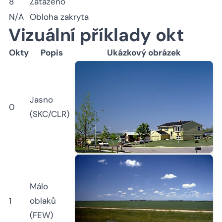
8
Zataženo
N/A
Obloha zakryta
Vizuální příklady okt
Okty
Popis
Ukázkový obrázek
Jasno
0
(SKC/CLR)
Málo
1
oblaků
(FEW)