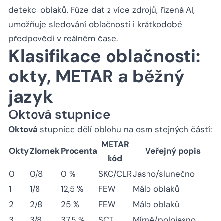
detekci oblaků. Fúze dat z více zdrojů, řízená AI,
umožňuje sledování oblačnosti i krátkodobé
předpovědi v reálném čase.
Klasifikace oblačnosti:
okty, METAR a běžný
jazyk
Oktová stupnice
Oktová
stupnice dělí oblohu na osm stejných částí:
METAR
Okty
Zlomek
Procenta
Veřejný popis
kód
0
0/8
0 %
SKC/CLR
Jasno/slunečno
1
1/8
12,5 %
FEW
Málo oblaků
2
2/8
25 %
FEW
Málo oblaků
3
3/8
37,5 %
SCT
Mírně/polojasno