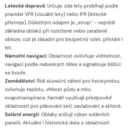
Letecké dopravě
: Určuje, zda lety probíhají podle
pravidel VFR (vizuální lety) nebo IFR (letecké
přístroje). Důležitým údajem je „strop“ – nejnižší
základna oblaků při roztržené nebo zatažené
obloze, což je zásadní pro bezpečný vzlet, přistání i
let.
Námořní navigaci
: Oblačnost ovlivňuje viditelnost,
navigaci podle nebeských těles a signalizuje blížící
se bouře.
Zemědělství
: Řídí sluneční záření pro fotosyntézu,
ovlivňuje teplotu, vlhkost půdy a míru
evapotranspirace. Farmáři využívají předpověď
oblačnosti pro plánování setí, zavlažování a sklizně.
Solární energii
: Oblaky snižují výkon solárních
panelů. Aktuální i historická data o oblačnosti