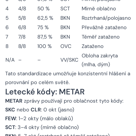
4
4/8
50 %
SCT
Mírně oblačno
5
5/8
62,5 %
BKN
Roztrhaná/polojasno
6
6/8
75 %
BKN
Převážně zataženo
7
7/8
87,5 %
BKN
Téměř zataženo
8
8/8
100 %
OVC
Zataženo
Obloha zakryta
N/A
–
–
VV/SKC
(mlha, dým)
Tato standardizace umožňuje konzistentní hlášení a
porovnání po celém světě.
Letecké kódy: METAR
METAR
zprávy používají pro oblačnost tyto kódy:
SKC
nebo
CLR
: 0 okt (jasno)
FEW
: 1–2 okty (málo oblaků)
SCT
: 3–4 okty (mírně oblačno)
BKN
: 5–7 okt (roztrhaná až téměř zataženo)