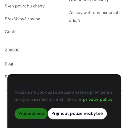
Sken povrchu dráhy
Zásady ochrany osobních
Překážková rovina
údajů
Ceník
ZDROJE
Blog
Slovník
Souhlas s cookies
Používáme cookies ke zlepšení vašeho prohlížení a
analýze naší návštěvnosti. See our
privacy policy
.
EN
CS
SK
DE
PL
HU
ES
FR
Přijmout vše
Přijmout pouze nezbytné
Nastavení cookies