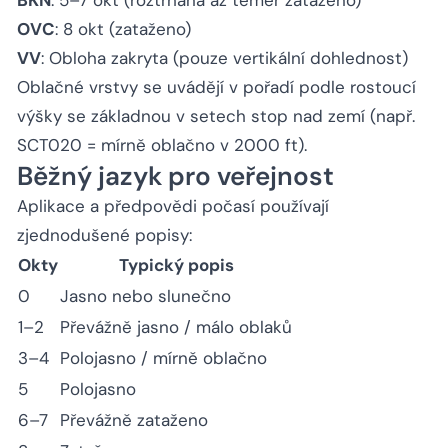
OVC
: 8 okt (zataženo)
VV
: Obloha zakryta (pouze vertikální dohlednost)
Oblačné vrstvy se uvádějí v pořadí podle rostoucí
výšky se základnou v setech stop nad zemí (např.
SCT020 = mírně oblačno v 2000 ft).
Běžný jazyk pro veřejnost
Aplikace a předpovědi počasí používají
zjednodušené popisy:
Okty
Typický popis
0
Jasno nebo slunečno
1–2
Převážně jasno / málo oblaků
3–4
Polojasno / mírně oblačno
5
Polojasno
6–7
Převážně zataženo