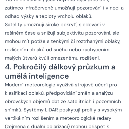
zatímco infračervené umožňují pozorování i v noci a
odhad výšky a teploty vrcholu oblaků.
Satelity umožňují široké pokrytí, sledování v
reálném čase a snižují subjektivitu pozorování, ale
mohou mít potíže s tenkými či roztrhanými oblaky,
rozlišením oblaků od sněhu nebo zachycením
malých útvarů kvůli omezenému rozlišení.
4. Pokročilý dálkový průzkum a
umělá inteligence
Moderní meteorologie využívá strojové učení pro
klasifikaci oblaků, předpovídání změn a analýzu
obrovských objemů dat ze satelitních i pozemních
snímků. Systémy LiDAR poskytují profily s vysokým
vertikálním rozlišením a meteorologické radary
(zejména s duální polarizací) mohou přispět k