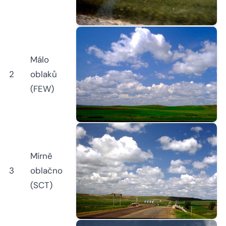
Málo
2
oblaků
(FEW)
Mírně
3
oblačno
(SCT)