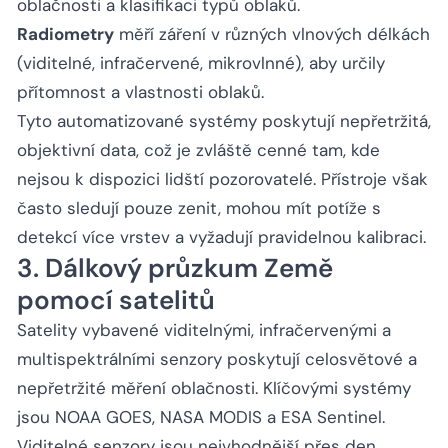
oblačnosti a klasifikaci typů oblaků.
Radiometry
měří záření v různých vlnových délkách
(viditelné, infračervené, mikrovlnné), aby určily
přítomnost a vlastnosti oblaků.
Tyto automatizované systémy poskytují nepřetržitá,
objektivní data, což je zvláště cenné tam, kde
nejsou k dispozici lidští pozorovatelé. Přístroje však
často sledují pouze zenit, mohou mít potíže s
detekcí více vrstev a vyžadují pravidelnou kalibraci.
3. Dálkový průzkum Země
pomocí satelitů
Satelity vybavené viditelnými, infračervenými a
multispektrálními senzory poskytují celosvětové a
nepřetržité měření oblačnosti. Klíčovými systémy
jsou NOAA GOES, NASA MODIS a ESA Sentinel.
Viditelné senzory jsou nejvhodnější přes den,