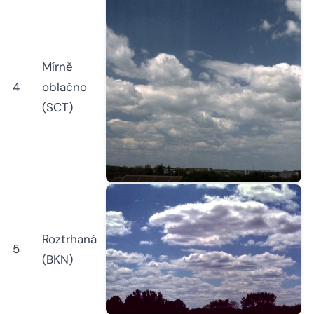
Mírně
4
oblačno
(SCT)
Roztrhaná
5
(BKN)