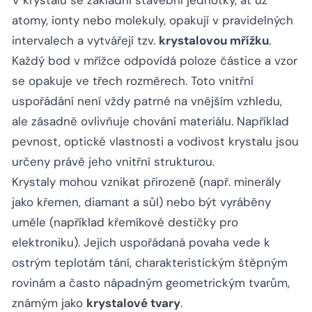
atomy, ionty nebo molekuly, opakují v pravidelných
intervalech a vytvářejí tzv.
krystalovou mřížku
.
Každý bod v mřížce odpovídá poloze částice a vzor
se opakuje ve třech rozměrech. Toto vnitřní
uspořádání není vždy patrné na vnějším vzhledu,
ale zásadně ovlivňuje chování materiálu. Například
pevnost, optické vlastnosti a vodivost krystalu jsou
určeny právě jeho vnitřní strukturou.
Krystaly mohou vznikat přirozeně (např. minerály
jako křemen, diamant a sůl) nebo být vyráběny
uměle (například křemíkové destičky pro
elektroniku). Jejich uspořádaná povaha vede k
ostrým teplotám tání, charakteristickým štěpným
rovinám a často nápadným geometrickým tvarům,
známým jako
krystalové tvary
.