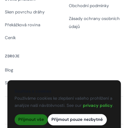
Obchodní podmínky
Sken povrchu dráhy
Zásady ochrany osobních
Překážková rovina
údajů
Ceník
ZDROJE
Blog
Slovník
Souhlas s cookies
Používáme cookies ke zlepšení vašeho prohlížení a
analýze naší návštěvnosti. See our
privacy policy
.
EN
CS
SK
DE
PL
HU
ES
FR
Přijmout vše
Přijmout pouze nezbytné