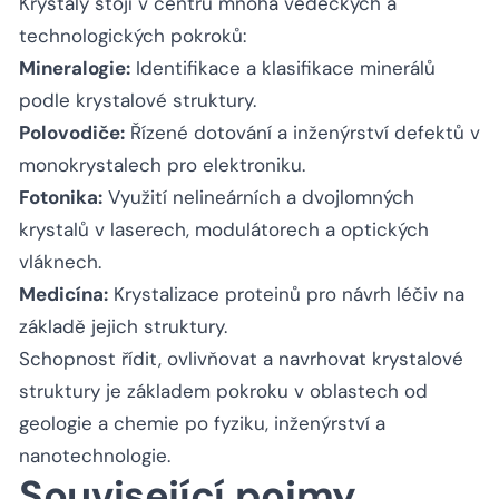
Krystaly stojí v centru mnoha vědeckých a
technologických pokroků:
Mineralogie:
Identifikace a klasifikace minerálů
podle krystalové struktury.
Polovodiče:
Řízené dotování a inženýrství defektů v
monokrystalech pro elektroniku.
Fotonika:
Využití nelineárních a dvojlomných
krystalů v laserech, modulátorech a optických
vláknech.
Medicína:
Krystalizace proteinů pro návrh léčiv na
základě jejich struktury.
Schopnost řídit, ovlivňovat a navrhovat krystalové
struktury je základem pokroku v oblastech od
geologie a chemie po fyziku, inženýrství a
nanotechnologie.
Související pojmy