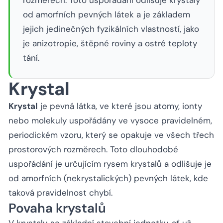
rozměrech. Toto uspořádání odlišuje krystaly
od amorfních pevných látek a je základem
jejich jedinečných fyzikálních vlastností, jako
je anizotropie, štěpné roviny a ostré teploty
tání.
Krystal
Krystal
je pevná látka, ve které jsou atomy, ionty
nebo molekuly uspořádány ve vysoce pravidelném,
periodickém vzoru, který se opakuje ve všech třech
prostorových rozměrech. Toto dlouhodobé
uspořádání je určujícím rysem krystalů a odlišuje je
od amorfních (nekrystalických) pevných látek, kde
taková pravidelnost chybí.
Povaha krystalů
V krystalu se základní stavební jednotky, ať už