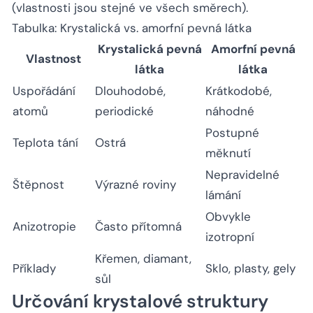
(vlastnosti jsou stejné ve všech směrech).
Tabulka: Krystalická vs. amorfní pevná látka
Krystalická pevná
Amorfní pevná
Vlastnost
látka
látka
Uspořádání
Dlouhodobé,
Krátkodobé,
atomů
periodické
náhodné
Postupné
Teplota tání
Ostrá
měknutí
Nepravidelné
Štěpnost
Výrazné roviny
lámání
Obvykle
Anizotropie
Často přítomná
izotropní
Křemen, diamant,
Příklady
Sklo, plasty, gely
sůl
Určování krystalové struktury