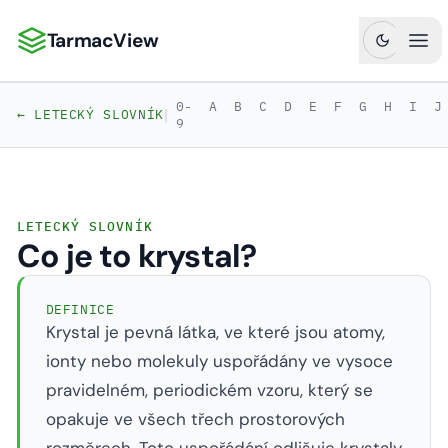
TarmacView
TarmacView: Precizní letecká analytika
Ote
0-
A
B
C
D
E
F
G
H
I
J
|
← LETECKÝ SLOVNÍK
9
LETECKÝ SLOVNÍK
Co je to krystal?
DEFINICE
Krystal je pevná látka, ve které jsou atomy,
ionty nebo molekuly uspořádány ve vysoce
pravidelném, periodickém vzoru, který se
opakuje ve všech třech prostorových