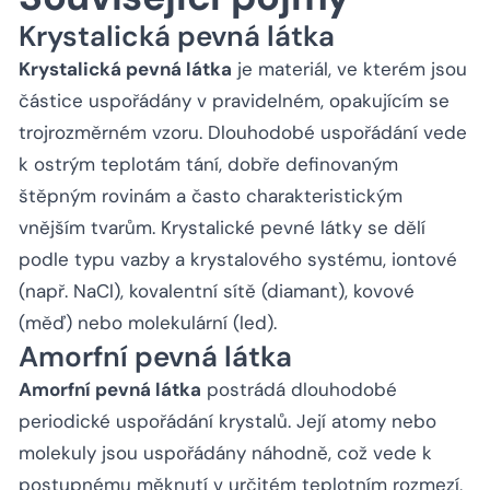
Krystalická pevná látka
Krystalická pevná látka
je materiál, ve kterém jsou
částice uspořádány v pravidelném, opakujícím se
trojrozměrném vzoru. Dlouhodobé uspořádání vede
k ostrým teplotám tání, dobře definovaným
štěpným rovinám a často charakteristickým
vnějším tvarům. Krystalické pevné látky se dělí
podle typu vazby a krystalového systému, iontové
(např. NaCl), kovalentní sítě (diamant), kovové
(měď) nebo molekulární (led).
Amorfní pevná látka
Amorfní pevná látka
postrádá dlouhodobé
periodické uspořádání krystalů. Její atomy nebo
molekuly jsou uspořádány náhodně, což vede k
postupnému měknutí v určitém teplotním rozmezí,