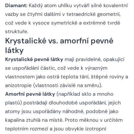
Diamant:
Každý atom uhlíku vytváří silné kovalentní
vazby se čtyřmi dalšími v tetraedrické geometrii,
což vede k vysoce symetrické a extrémně tvrdé
struktuře.
Krystalické vs. amorfní pevné
látky
Krystalické pevné látky
mají pravidelné, opakující
se uspořádání částic, což vede k výrazným
vlastnostem jako ostrá teplota tání, štěpné roviny a
anizotropie (vlastnosti závislé na směru).
Amorfní pevné látky
(například sklo a mnoho
plastů) postrádají dlouhodobé uspořádání, jejich
atomy jsou uspořádány náhodně, podobně jako
kapalina ztuhlá na místě. Proto měknou v určitém
teplotním rozmezí a jsou obvykle izotropní