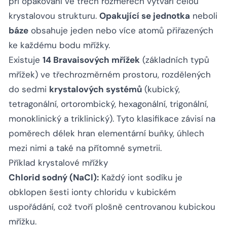
při opakování ve třech rozměrech vytváří celou
krystalovou strukturu.
Opakující se jednotka
neboli
báze
obsahuje jeden nebo více atomů přiřazených
ke každému bodu mřížky.
Existuje
14 Bravaisových mřížek
(základních typů
mřížek) ve třechrozměrném prostoru, rozdělených
do sedmi
krystalových systémů
(kubický,
tetragonální, ortorombický, hexagonální, trigonální,
monoklinický a triklinický). Tyto klasifikace závisí na
poměrech délek hran elementární buňky, úhlech
mezi nimi a také na přítomné symetrii.
Příklad krystalové mřížky
Chlorid sodný (NaCl):
Každý iont sodíku je
obklopen šesti ionty chloridu v kubickém
uspořádání, což tvoří plošně centrovanou kubickou
mřížku.