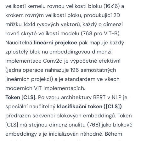
velikostí kernelu rovnou velikosti bloku (16x16) a
krokem rovným velikosti bloku, produkující 2D
mřížku 14x14 rysových vektorů, každý o dimenzi
rovné skryté velikosti modelu (768 pro ViT-B).
Naučitelná
lineární projekce
pak mapuje každý
zploštělý blok na embeddingovou dimenzi.
Implementace Conv2d je výpočetně efektivní
(jedna operace nahrazuje 196 samostatných
lineárních projekcí) a je standardem ve všech
moderních ViT implementacích.
Token [CLS].
Po vzoru architektury BERT v NLP je
speciální naučitelný
klasifikační token ([CLS])
předřazen sekvenci blokových embeddingů. Token
[CLS] má stejnou dimenzionalitu (768) jako blokové
embeddingy a je inicializován náhodně. Během