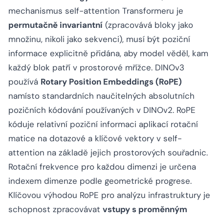
mechanismus self-attention Transformeru je
permutačně invariantní
(zpracovává bloky jako
množinu, nikoli jako sekvenci), musí být poziční
informace explicitně přidána, aby model věděl, kam
každý blok patří v prostorové mřížce. DINOv3
používá
Rotary Position Embeddings (RoPE)
namísto standardních naučitelných absolutních
pozičních kódování používaných v DINOv2. RoPE
kóduje relativní poziční informaci aplikací rotační
matice na dotazové a klíčové vektory v self-
attention na základě jejich prostorových souřadnic.
Rotační frekvence pro každou dimenzi je určena
indexem dimenze podle geometrické progrese.
Klíčovou výhodou RoPE pro analýzu infrastruktury je
schopnost zpracovávat
vstupy s proměnným