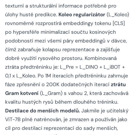
texturní a strukturální informace potřebné pro
úlohy husté predikce.
Koleo regularizátor
(L_Koleo)
rovnoměrně rozprostírá embeddingy tokenu [CLS]
po hypersféře minimalizací součtu kosinových
podobností mezi všemi páry embeddingů v dávce,
čímž zabraňuje kolapsu reprezentace a zajišťuje
dobré využití rysového prostoru. Kombinovaná
ztráta předtréninku je: L_Pre = L_DINO + L_iBOT +
0,1 x L_Koleo. Po 1M iteracích předtréninku zahrnuje
fáze zpřesnění o 200K dodatečných iterací
ztrátu
Gram kotvení
(L_Gram) s vahou 2, která zachovává
kvalitu hustých rysů během dlouhého tréninku.
Destilace do menších modelů.
Jakmile je učitelský
ViT-7B plně natrénován, je zmrazen a používán jako
cíl pro destilaci reprezentací do sady menších,