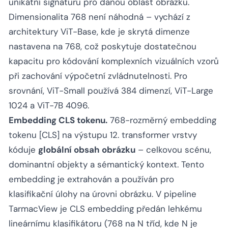
unikátní signaturu pro danou oblast obrázku.
Dimensionalita 768 není náhodná – vychází z
architektury ViT-Base, kde je skrytá dimenze
nastavena na 768, což poskytuje dostatečnou
kapacitu pro kódování komplexních vizuálních vzorů
při zachování výpočetní zvládnutelnosti. Pro
srovnání, ViT-Small používá 384 dimenzí, ViT-Large
1024 a ViT-7B 4096.
Embedding CLS tokenu.
768-rozměrný embedding
tokenu [CLS] na výstupu 12. transformer vrstvy
kóduje
globální obsah obrázku
– celkovou scénu,
dominantní objekty a sémantický kontext. Tento
embedding je extrahován a používán pro
klasifikační úlohy na úrovni obrázku. V pipeline
TarmacView je CLS embedding předán lehkému
lineárnímu klasifikátoru (768 na N tříd, kde N je