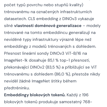
počet typů povrchu nebo stupňů kvality)
trénovanému na označených infrastrukturních
datasetech. CLS embedding z DINOv3 vykazuje
silné
vlastnosti doménové generalizace
– modely
trénované na tomto embeddincu generalizují na
neviděné typy infrastruktury výrazně lépe než
embeddingy z modelů trénovaných s dohledem.
Přesnost lineární sondy DINOv3 ViT-B/16 na
ImageNet-1k dosahuje 85,1 % top-1 přesnosti,
překonávající DINOv2 (83,5 %) a přibližující se ViT
trénovanému s dohledem (86,0 %), přestože nikdy
neviděl žádné ImageNet štítky během
předtréninku.
Embeddingy blokových tokenů.
Každý z 196
blokových tokenů produkuje samostatný 768-