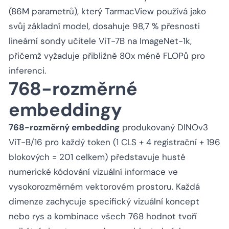
(86M parametrů), který TarmacView používá jako
svůj základní model, dosahuje 98,7 % přesnosti
lineární sondy učitele ViT-7B na ImageNet-1k,
přičemž vyžaduje přibližně 80x méně FLOPů pro
inferenci.
768-rozměrné
embeddingy
768-rozměrný embedding
produkovaný DINOv3
ViT-B/16 pro každý token (1 CLS + 4 registrační + 196
blokových = 201 celkem) představuje husté
numerické kódování vizuální informace ve
vysokorozměrném vektorovém prostoru. Každá
dimenze zachycuje specifický vizuální koncept
nebo rys a kombinace všech 768 hodnot tvoří