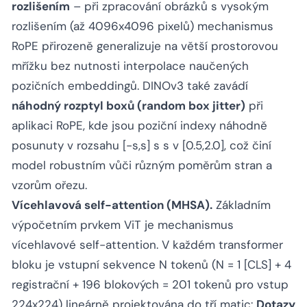
rozlišením
– při zpracování obrázků s vysokým
rozlišením (až 4096x4096 pixelů) mechanismus
RoPE přirozeně generalizuje na větší prostorovou
mřížku bez nutnosti interpolace naučených
pozičních embeddingů. DINOv3 také zavádí
náhodný rozptyl boxů (random box jitter)
při
aplikaci RoPE, kde jsou poziční indexy náhodně
posunuty v rozsahu [-s,s] s s v [0.5,2.0], což činí
model robustním vůči různým poměrům stran a
vzorům ořezu.
Vícehlavová self-attention (MHSA).
Základním
výpočetním prvkem ViT je mechanismus
vícehlavové self-attention. V každém transformer
bloku je vstupní sekvence N tokenů (N = 1 [CLS] + 4
registrační + 196 blokových = 201 tokenů pro vstup
224x224) lineárně projektována do tří matic:
Dotazy