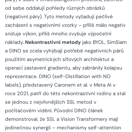
od sebe oddalují pohledy různých obrázků
(negativní páry). Tyto metody vyžadují pečlivé
zacházení s negativními vzorky – příliš málo negativ
snižuje výkon, příliš mnoho zvyšuje výpočetní
náklady.
Nekontrastivní metody
jako BYOL, SimSiam
a DINO se zcela vyhýbají potřebě negativních párů
použitím asymetrických síťových architektur a
operací zastavení gradientu, aby zabránily kolapsu
reprezentace. DINO (self-DIstillation with NO
labels), představený Caronem et al. v Meta AI v
roce 2021, patří do této nekontrastivní rodiny a stal
se jednou z nejvlivnějších SSL metod v
počítačovém vidění. Původní DINO článek
demonstroval, že SSL a Vision Transformery mají
jedinečnou synergii – mechanismy self-attention