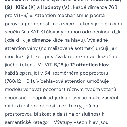
(Q)
,
Klíče (K)
a
Hodnoty (V)
, každé dimenze 768
pro ViT-B/16. Attention mechanismus počítá
párovou podobnost mezi všemi tokeny jako skalární
součin Q a K^T, škálovaný druhou odmocninou d_k
(kde d_k je dimenze klíče na hlavu). Výsledné
attention váhy (normalizované softmax) určují, jak
moc každý token přispívá k reprezentaci každého
jiného tokenu. Ve ViT-B/16 je
12 attention hlav
,
každá operující v 64-rozměrném podprostoru
(768/12 = 64). Vícehlavová attention umožňuje
modelu věnovat pozornost různým typům vztahů
současně – například jedna hlava se může zaměřit
na texturní podobnost mezi bloky, jiná na
prostorovou blízkost a další na příslušnost k
sémantické kategorii. Výstupy všech hlav jsou