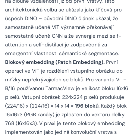
na dlouhé vzdálenosti již od první vrstvy. Tato
architektonická volba se ukázala jako klíčová pro
úspěch DINO – původní DINO článek ukázal, že
samostatně učené ViT významně překonávají
samostatně učené CNN a že synergie mezi self-
attention a self-distilací je zodpovědná za
emergentní vlastnosti sémantické segmentace.
Blokový embedding (Patch Embedding).
První
operací ve ViT je rozdělení vstupního obrázku do
mřížky nepřekrývajících se bloků. Pro variantu ViT-
B/16 používanou TarmacView je velikost bloku 16x16
pixelů. Vstupní obrázek 224x224 pixelů produkuje
(224/16) x (224/16) = 14 x 14 =
196 bloků
. Každý blok
16x16x3 (RGB kanály) je zploštěn do vektoru délky
768 (16x16x3). V praxi je tento blokový embedding
implementován jako jediná konvoluční vrstva s