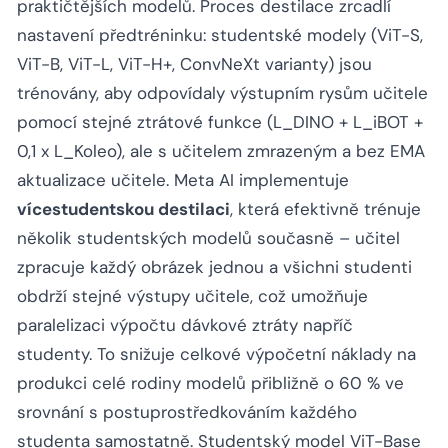
praktičtějších modelů. Proces destilace zrcadlí
nastavení předtréninku: studentské modely (ViT-S,
ViT-B, ViT-L, ViT-H+, ConvNeXt varianty) jsou
trénovány, aby odpovídaly výstupním rysům učitele
pomocí stejné ztrátové funkce (L_DINO + L_iBOT +
0,1 x L_Koleo), ale s učitelem zmrazeným a bez EMA
aktualizace učitele. Meta AI implementuje
vícestudentskou destilaci
, která efektivně trénuje
několik studentských modelů současně – učitel
zpracuje každý obrázek jednou a všichni studenti
obdrží stejné výstupy učitele, což umožňuje
paralelizaci výpočtu dávkové ztráty napříč
studenty. To snižuje celkové výpočetní náklady na
produkci celé rodiny modelů přibližně o 60 % ve
srovnání s postuprostředkováním každého
studenta samostatně. Studentský model ViT-Base