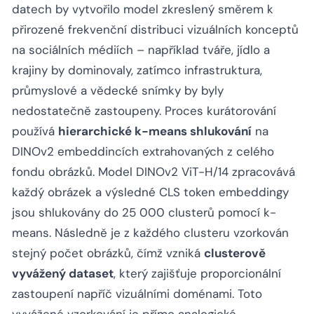
datech by vytvořilo model zkreslený směrem k
přirozené frekvenční distribuci vizuálních konceptů
na sociálních médiích – například tváře, jídlo a
krajiny by dominovaly, zatímco infrastruktura,
průmyslové a vědecké snímky by byly
nedostatečně zastoupeny. Proces kurátorování
používá
hierarchické k-means shlukování
na
DINOv2 embeddincích extrahovaných z celého
fondu obrázků. Model DINOv2 ViT-H/14 zpracovává
každý obrázek a výsledné CLS token embeddingy
jsou shlukovány do 25 000 clusterů pomocí k-
means. Následně je z každého clusteru vzorkován
stejný počet obrázků, čímž vzniká
clusterově
vyvážený dataset
, který zajišťuje proporcionální
zastoupení napříč vizuálními doménami. Toto