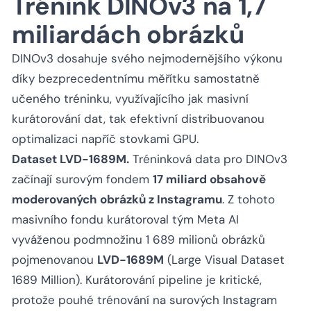
Trénink DINOv3 na 1,7
miliardách obrázků
DINOv3 dosahuje svého nejmodernějšího výkonu
díky bezprecedentnímu měřítku samostatně
učeného tréninku, využívajícího jak masivní
kurátorování dat, tak efektivní distribuovanou
optimalizaci napříč stovkami GPU.
Dataset LVD-1689M.
Tréninková data pro DINOv3
začínají surovým fondem
17 miliard obsahově
moderovaných obrázků z Instagramu
. Z tohoto
masivního fondu kurátoroval tým Meta AI
vyváženou podmnožinu 1 689 milionů obrázků
pojmenovanou
LVD-1689M
(Large Visual Dataset
1689 Million). Kurátorování pipeline je kritické,
protože pouhé trénování na surových Instagram