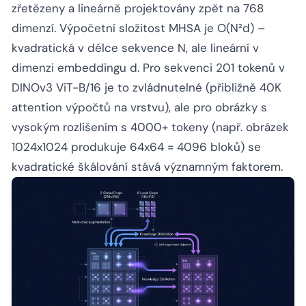
zřetězeny a lineárně projektovány zpět na 768
dimenzí. Výpočetní složitost MHSA je O(N²d) –
kvadratická v délce sekvence N, ale lineární v
dimenzi embeddingu d. Pro sekvenci 201 tokenů v
DINOv3 ViT-B/16 je to zvládnutelné (přibližně 40K
attention výpočtů na vrstvu), ale pro obrázky s
vysokým rozlišením s 4000+ tokeny (např. obrázek
1024x1024 produkuje 64x64 = 4096 bloků) se
kvadratické škálování stává významným faktorem.