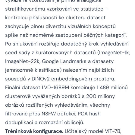
vyvážené vzorkování je přímo analogické
stratifikovanému vzorkování ve statistice –
kontrolou příslušnosti ke clusteru dataset
zachycuje plnou diverzitu vizuálních konceptů
spíše než nadměrné zastoupení běžných kategorií.
Po shlukování rozšiřuje dodatečný krok vyhledávání
seed sady z kurátorovaných datasetů (ImageNet-1k,
ImageNet-22k, Google Landmarks a datasety
jemnozrnné klasifikace) nalezením nejbližších
sousedů v DINOv2 embeddingovém prostoru.
Finální dataset LVD-1689M kombinuje 1 489 milionů
clusterově vyvážených obrázků s 200 miliony
obrázků rozšířených vyhledáváním, všechny
filtrované přes NSFW detekci, PCA hash
deduplikaci a rozmazání obličejů.
Tréninková konfigurace.
Učitelský model ViT-7B,