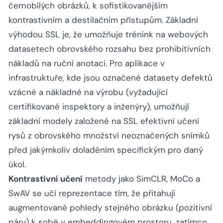
černobílých obrázků, k sofistikovanějším
kontrastivním a destilačním přístupům. Základní
výhodou SSL je, že umožňuje trénink na webových
datasetech obrovského rozsahu bez prohibitivních
nákladů na ruční anotaci. Pro aplikace v
infrastruktuře, kde jsou označené datasety defektů
vzácné a nákladné na výrobu (vyžadující
certifikované inspektory a inženýry), umožňují
základní modely založené na SSL efektivní učení
rysů z obrovského množství neoznačených snímků
před jakýmkoliv doladěním specifickým pro daný
úkol.
Kontrastivní učení
metody jako SimCLR, MoCo a
SwAV se učí reprezentace tím, že přitahují
augmentované pohledy stejného obrázku (pozitivní
páry) k sobě v embeddingovém prostoru, zatímco