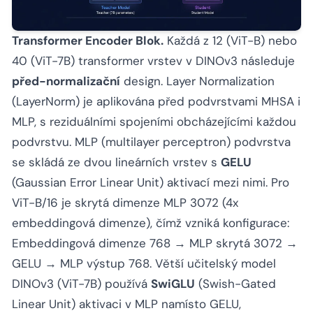
Transformer Encoder Blok.
Každá z 12 (ViT-B) nebo
40 (ViT-7B) transformer vrstev v DINOv3 následuje
před-normalizační
design. Layer Normalization
(LayerNorm) je aplikována před podvrstvami MHSA i
MLP, s reziduálními spojeními obcházejícími každou
podvrstvu. MLP (multilayer perceptron) podvrstva
se skládá ze dvou lineárních vrstev s
GELU
(Gaussian Error Linear Unit) aktivací mezi nimi. Pro
ViT-B/16 je skrytá dimenze MLP 3072 (4x
embeddingová dimenze), čímž vzniká konfigurace:
Embeddingová dimenze 768 → MLP skrytá 3072 →
GELU → MLP výstup 768. Větší učitelský model
DINOv3 (ViT-7B) používá
SwiGLU
(Swish-Gated
Linear Unit) aktivaci v MLP namísto GELU,