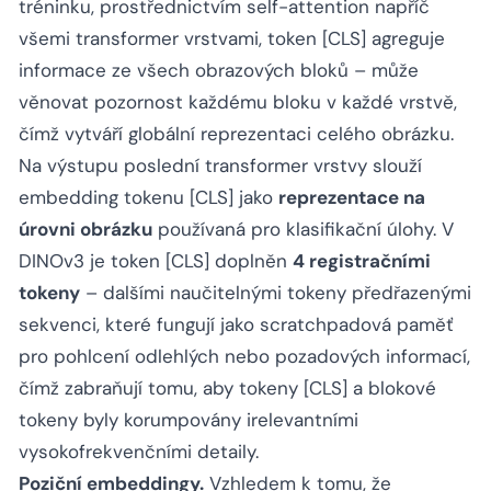
tréninku, prostřednictvím self-attention napříč
všemi transformer vrstvami, token [CLS] agreguje
informace ze všech obrazových bloků – může
věnovat pozornost každému bloku v každé vrstvě,
čímž vytváří globální reprezentaci celého obrázku.
Na výstupu poslední transformer vrstvy slouží
embedding tokenu [CLS] jako
reprezentace na
úrovni obrázku
používaná pro klasifikační úlohy. V
DINOv3 je token [CLS] doplněn
4 registračními
tokeny
– dalšími naučitelnými tokeny předřazenými
sekvenci, které fungují jako scratchpadová paměť
pro pohlcení odlehlých nebo pozadových informací,
čímž zabraňují tomu, aby tokeny [CLS] a blokové
tokeny byly korumpovány irelevantními
vysokofrekvenčními detaily.
Poziční embeddingy.
Vzhledem k tomu, že