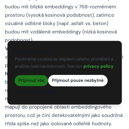
budou mít blízké embeddingy v 768-rozměrném
prostoru (vysoká kosinová podobnost), zatímco
vizuálně odlišné bloky (např. asfalt vs. beton)
budou mít vzdálené embeddingy (nízká kosinová
podobnost).
Vlastnosti embeddingů.
Embeddingy DINOv3
Souhlas s cookies
vykazují několik vlastností, které je činí výjimečnými
Používáme cookies ke zlepšení vašeho prohlížení a
pro analýzu infrastruktury. Zaprvé,
sémantická
analýze naší návštěvnosti. See our
privacy policy
.
hladkost
– vizuálně podobné oblasti produkují
Přijmout vše
Přijmout pouze nezbytné
blízké embeddingy, tvořící spojitý manifold v 768-
rozměrném prostoru. To znamená, že praskliny
Nastavení cookies
různých šířek, orientací a závažností se všechny
mapují do propojené oblasti embeddingového
prostoru, což je činí detekovatelnými jako soudržná
třída spíše než jako izolované odlehlé hodnoty.