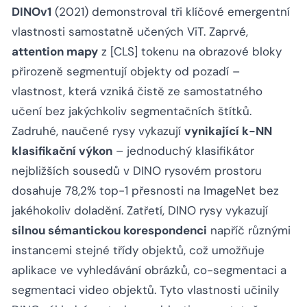
DINOv1
(2021) demonstroval tři klíčové emergentní
vlastnosti samostatně učených ViT. Zaprvé,
attention mapy
z [CLS] tokenu na obrazové bloky
přirozeně segmentují objekty od pozadí –
vlastnost, která vzniká čistě ze samostatného
učení bez jakýchkoliv segmentačních štítků.
Zadruhé, naučené rysy vykazují
vynikající k-NN
klasifikační výkon
– jednoduchý klasifikátor
nejbližších sousedů v DINO rysovém prostoru
dosahuje 78,2% top-1 přesnosti na ImageNet bez
jakéhokoliv doladění. Zatřetí, DINO rysy vykazují
silnou sémantickou korespondenci
napříč různými
instancemi stejné třídy objektů, což umožňuje
aplikace ve vyhledávání obrázků, co-segmentaci a
segmentaci video objektů. Tyto vlastnosti učinily