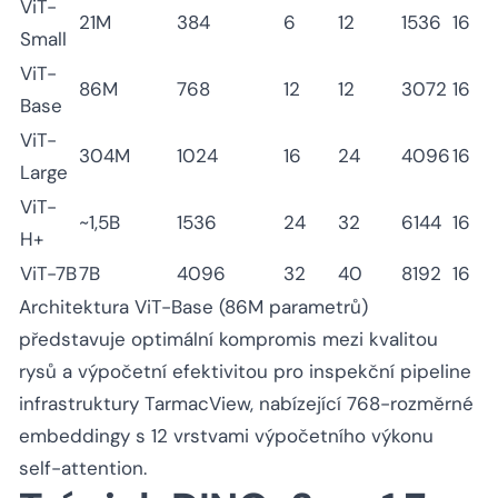
ViT-
21M
384
6
12
1536
16
Small
ViT-
86M
768
12
12
3072
16
Base
ViT-
304M
1024
16
24
4096
16
Large
ViT-
~1,5B
1536
24
32
6144
16
H+
ViT-7B
7B
4096
32
40
8192
16
Architektura ViT-Base (86M parametrů)
představuje optimální kompromis mezi kvalitou
rysů a výpočetní efektivitou pro inspekční pipeline
infrastruktury TarmacView, nabízející 768-rozměrné
embeddingy s 12 vrstvami výpočetního výkonu
self-attention.