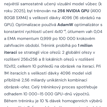
největší samostatně učený vizuální model vůbec (k
roku 2025), byl trénován na
256 NVIDIA GPU
(A100
80GB SXM4) s velikostí dávky 4096 (16 obrázků na
GPU). Optimalizace používá
AdamW
optimalizátor s
konstantní rychlostí učení 4x10⁻⁴, útlumem vah 0,04
a EMA momentum 0,999 po 100 000 krokovém
zahřívacím období. Trénink probíhá po
1 milion
iterací
se strategií více ořezů: 2 globální ořezy v
rozlišení 256x256 a 8 lokálních ořezů v rozlišení
112x112, celkem 10 pohledů na obrázek na iteraci. Při
1M iteracích s velikostí dávky 4096 model vidí
přibližně 2,56 miliardy unikátních kombinací
obrázek-ořez. Celý tréninkový proces spotřebuje
odhadem 10 000–15 000 GPU-dnů výpočtů.
Během tréninku je 10 % dávek homogenních výběrů