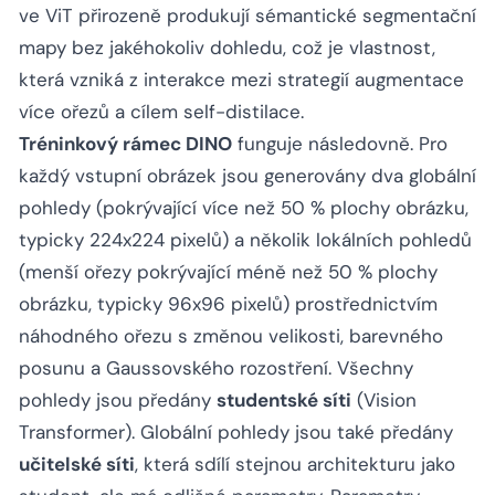
ve ViT přirozeně produkují sémantické segmentační
mapy bez jakéhokoliv dohledu, což je vlastnost,
která vzniká z interakce mezi strategií augmentace
více ořezů a cílem self-distilace.
Tréninkový rámec DINO
funguje následovně. Pro
každý vstupní obrázek jsou generovány dva globální
pohledy (pokrývající více než 50 % plochy obrázku,
typicky 224x224 pixelů) a několik lokálních pohledů
(menší ořezy pokrývající méně než 50 % plochy
obrázku, typicky 96x96 pixelů) prostřednictvím
náhodného ořezu s změnou velikosti, barevného
posunu a Gaussovského rozostření. Všechny
pohledy jsou předány
studentské síti
(Vision
Transformer). Globální pohledy jsou také předány
učitelské síti
, která sdílí stejnou architekturu jako