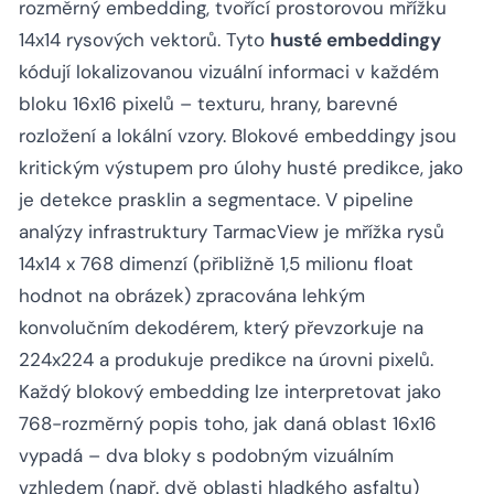
rozměrný embedding, tvořící prostorovou mřížku
14x14 rysových vektorů. Tyto
husté embeddingy
kódují lokalizovanou vizuální informaci v každém
bloku 16x16 pixelů – texturu, hrany, barevné
rozložení a lokální vzory. Blokové embeddingy jsou
kritickým výstupem pro úlohy husté predikce, jako
je detekce prasklin a segmentace. V pipeline
analýzy infrastruktury TarmacView je mřížka rysů
14x14 x 768 dimenzí (přibližně 1,5 milionu float
hodnot na obrázek) zpracována lehkým
konvolučním dekodérem, který převzorkuje na
224x224 a produkuje predikce na úrovni pixelů.
Každý blokový embedding lze interpretovat jako
768-rozměrný popis toho, jak daná oblast 16x16
vypadá – dva bloky s podobným vizuálním
vzhledem (např. dvě oblasti hladkého asfaltu)