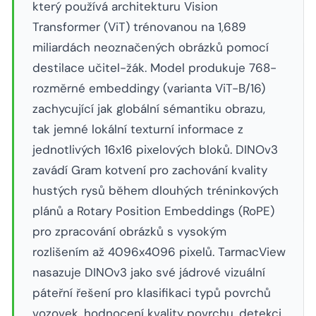
který používá architekturu Vision
Transformer (ViT) trénovanou na 1,689
miliardách neoznačených obrázků pomocí
destilace učitel-žák. Model produkuje 768-
rozměrné embeddingy (varianta ViT-B/16)
zachycující jak globální sémantiku obrazu,
tak jemné lokální texturní informace z
jednotlivých 16x16 pixelových bloků. DINOv3
zavádí Gram kotvení pro zachování kvality
hustých rysů během dlouhých tréninkových
plánů a Rotary Position Embeddings (RoPE)
pro zpracování obrázků s vysokým
rozlišením až 4096x4096 pixelů. TarmacView
nasazuje DINOv3 jako své jádrové vizuální
páteřní řešení pro klasifikaci typů povrchů
vozovek, hodnocení kvality povrchu, detekci