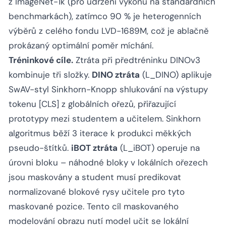
z ImageNet-1k (pro udržení výkonu na standardních
benchmarkách), zatímco 90 % je heterogenních
výběrů z celého fondu LVD-1689M, což je ablačně
prokázaný optimální poměr míchání.
Tréninkové cíle.
Ztráta při předtréninku DINOv3
kombinuje tři složky.
DINO ztráta
(L_DINO) aplikuje
SwAV-styl Sinkhorn-Knopp shlukování na výstupy
tokenu [CLS] z globálních ořezů, přiřazující
prototypy mezi studentem a učitelem. Sinkhorn
algoritmus běží 3 iterace k produkci měkkých
pseudo-štítků.
iBOT ztráta
(L_iBOT) operuje na
úrovni bloku – náhodné bloky v lokálních ořezech
jsou maskovány a student musí predikovat
normalizované blokové rysy učitele pro tyto
maskované pozice. Tento cíl maskovaného
modelování obrazu nutí model učit se lokální