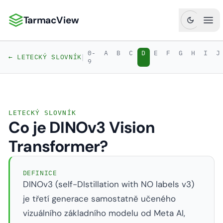
TarmacView
TarmacView: Precizní letecká analytika
Ote
0-
A
B
C
D
E
F
G
H
I
J
|
← LETECKÝ SLOVNÍK
9
LETECKÝ SLOVNÍK
Co je DINOv3 Vision
Transformer?
DEFINICE
DINOv3 (self-DIstillation with NO labels v3)
je třetí generace samostatně učeného
vizuálního základního modelu od Meta AI,