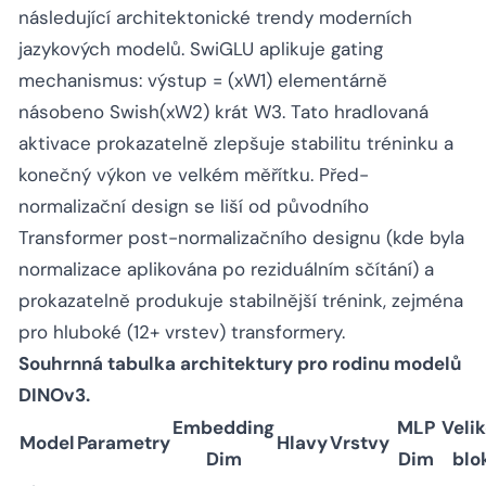
následující architektonické trendy moderních
jazykových modelů. SwiGLU aplikuje gating
mechanismus: výstup = (xW1) elementárně
násobeno Swish(xW2) krát W3. Tato hradlovaná
aktivace prokazatelně zlepšuje stabilitu tréninku a
konečný výkon ve velkém měřítku. Před-
normalizační design se liší od původního
Transformer post-normalizačního designu (kde byla
normalizace aplikována po reziduálním sčítání) a
prokazatelně produkuje stabilnější trénink, zejména
pro hluboké (12+ vrstev) transformery.
Souhrnná tabulka architektury pro rodinu modelů
DINOv3.
Embedding
MLP
Veli
Model
Parametry
Hlavy
Vrstvy
Dim
Dim
blo