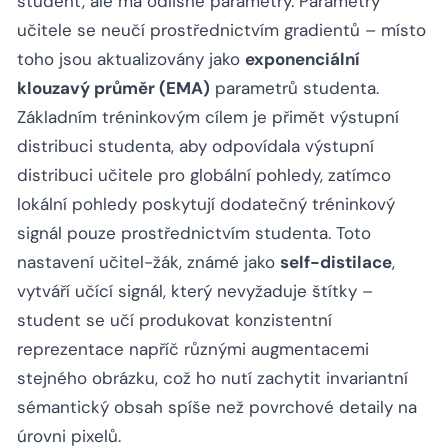
student, ale má odlišné parametry. Parametry
učitele se neučí prostřednictvím gradientů – místo
toho jsou aktualizovány jako
exponenciální
klouzavý průměr (EMA)
parametrů studenta.
Základním tréninkovým cílem je přimět výstupní
distribuci studenta, aby odpovídala výstupní
distribuci učitele pro globální pohledy, zatímco
lokální pohledy poskytují dodatečný tréninkový
signál pouze prostřednictvím studenta. Toto
nastavení učitel-žák, známé jako
self-distilace
,
vytváří učící signál, který nevyžaduje štítky –
student se učí produkovat konzistentní
reprezentace napříč různými augmentacemi
stejného obrázku, což ho nutí zachytit invariantní
sémantický obsah spíše než povrchové detaily na
úrovni pixelů.