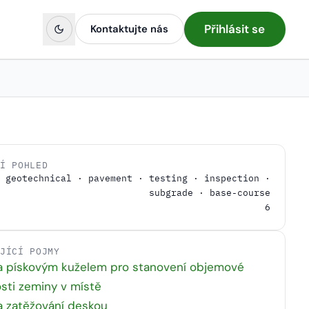
Přihlásit se
Kontaktujte nás
NÍ POHLED
geotechnical · pavement · testing · inspection ·
subgrade · base-course
6
EJÍCÍ POJMY
a pískovým kuželem pro stanovení objemové
sti zeminy v místě
a zatěžování deskou