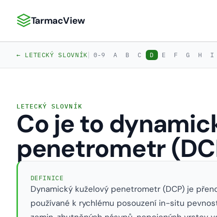
TarmacView
TarmacView: Precizní letecká analytika
|
← LETECKÝ SLOVNÍK
0-9
A
B
C
D
E
F
G
H
I
LETECKÝ SLOVNÍK
Co je to dynamic
penetrometr (DC
DEFINICE
Dynamický kuželový penetrometr (DCP) je přenosn
používané k rychlému posouzení in-situ pevnos
zemin, zhutněných násypů, nepojených vrstev vo