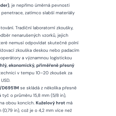
der)
, je nepřímo úměrná pevnosti
t penetrace, zatímco slabší materiály
vání. Tradiční laboratorní zkoušky,
 odběr nenarušených vzorků, jejich
teré nemusí odpovídat skutečné polní
zatěžovací zkouška deskou nebo padacím
 operátory a významnou logistickou
chlý, ekonomický, přiměřeně přesný
 technici v tempu 10–20 zkoušek za
 USD.
1/D6951M
se skládá z několika přesně
 tyč o průměru 15,8 mm (5/8 in),
 na obou koncích.
Kuželový hrot
má
0,79 in), což je o 4,2 mm více než