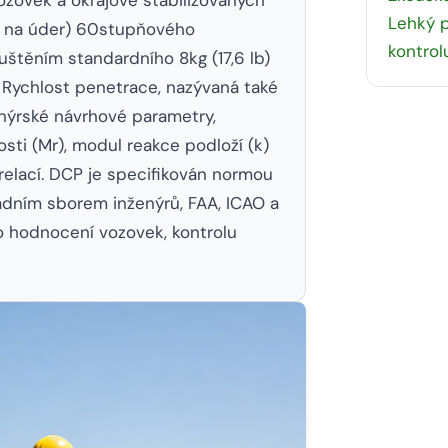
Lehký p
m na úder) 60stupňového
kontrol
těním standardního 8kg (17,6 lb)
 Rychlost penetrace, nazývaná také
enýrské návrhové parametry,
sti (Mr), modul reakce podloží (k)
elací. DCP je specifikován normou
dním sborem inženýrů, FAA, ICAO a
o hodnocení vozovek, kontrolu