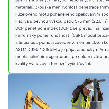
materiálů. Zkouška měří rychlost penetrace (m
kuželového hrotu poháněného opakovaným spouš
kladiva s pevnou výškou pádu 575 mm (22,6 in).
DCP penetrační index (DCPI), se převádí na inž
kalifornský poměr únosnosti (CBR), modul pružno
a únosnost, pomocí zavedených empirických kor
ASTM D6951/D6951M a je přijat americkým Armá
mnoha silničními agenturami po celém světě pr
kvality výstavby a forenzní vyšetřování.