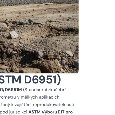
ASTM D6951)
51/D6951M
(Standardní zkušební
ometru v mělkých aplikacích
žený k zajištění reprodukovatelnosti
pod jurisdikci
ASTM Výboru E17 pro