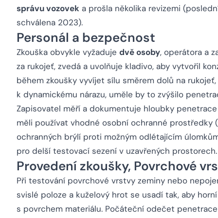
správu vozovek
a prošla několika revizemi (posledn
schválena 2023).
Personál a bezpečnost
Zkouška obvykle vyžaduje
dvě osoby
, operátora a z
za rukojeť, zvedá a uvolňuje kladivo, aby vytvořil k
během zkoušky vyvíjet sílu směrem dolů na rukojeť, 
k dynamickému nárazu, uměle by to zvýšilo penetrac
Zapisovatel měří a dokumentuje hloubky penetrace 
měli používat vhodné osobní ochranné prostředky 
ochranných brýlí proti možným odlétajícím úlomkům
pro delší testovací sezení v uzavřených prostorech.
Provedení zkoušky, Povrchové vr
Při testování povrchové vrstvy zeminy nebo nepoje
svislé poloze a kuželový hrot se usadí tak, aby horní 
s povrchem materiálu. Počáteční odečet penetrace