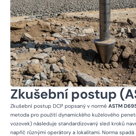
Zkušební postup (
Zkušební postup DCP popsaný v normě
ASTM D69
metoda pro použití dynamického kuželového penetr
vozovek) následuje standardizovaný sled kroků navr
napříč různými operátory a lokalitami. Norma spadá 