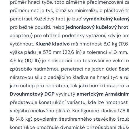
průměr hnací tyče, toto záměrné předimenzování zaji
průměru než je tyč, čímž se minimalizuje plášťové tř
penetrací. Kuželový hrot je buď
vyměnitelný kalený
pro běžné použití, nebo
jednorázový kuželový hrot
adaptéru) pro obtížné podmínky vytažení, kdy je hr
vytáhnout.
Kluzné kladivo
má hmotnost 8,0 kg (17,6 
výška pádu je 575 mm (22,6 in) s tolerancí ±1,0 mm.
4,6 kg (10,1 lb) je k dispozici pro testování ve vel
způsobilo nadměrnou penetraci na jeden úder.
Sest
nárazovou sílu z padajícího kladiva na hnací tyč a
ru
jako úchop pro operátora, tak jako horní doraz pro zd
Dvouhmotový DCP
vyvinutý
americkým Armádním 
představuje konstrukční variantu, kde lze hmotnost
vnějšího ocelového pláště. Konfigurace kladiva 17,6 lb
lb (4,6 kg) povolením šestihranného stavěcího šrou
konstrukce umožňuje dynamické přizpůsobení zkuš