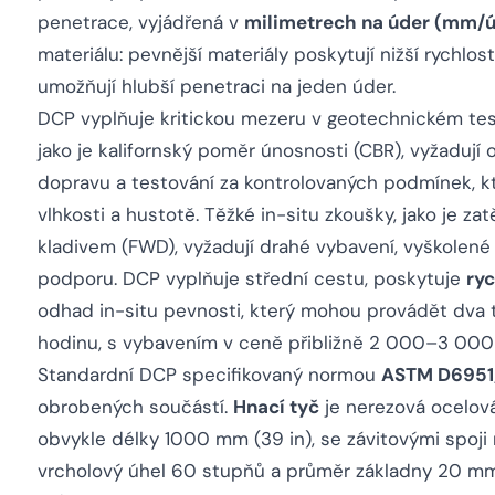
penetrace, vyjádřená v
milimetrech na úder (mm/ú
materiálu: pevnější materiály poskytují nižší rychlos
umožňují hlubší penetraci na jeden úder.
DCP vyplňuje kritickou mezeru v geotechnickém testo
jako je kalifornský poměr únosnosti (CBR), vyžadují
dopravu a testování za kontrolovaných podmínek, k
vlhkosti a hustotě. Těžké in-situ zkoušky, jako je 
kladivem (FWD), vyžadují drahé vybavení, vyškolené
podporu. DCP vyplňuje střední cestu, poskytuje
ry
odhad in-situ pevnosti, který mohou provádět dva
hodinu, s vybavením v ceně přibližně 2 000–3 000
Standardní DCP specifikovaný normou
ASTM D695
obrobených součástí.
Hnací tyč
je nerezová ocelová
obvykle délky 1000 mm (39 in), se závitovými spoji
vrcholový úhel 60 stupňů a průměr základny 20 mm (