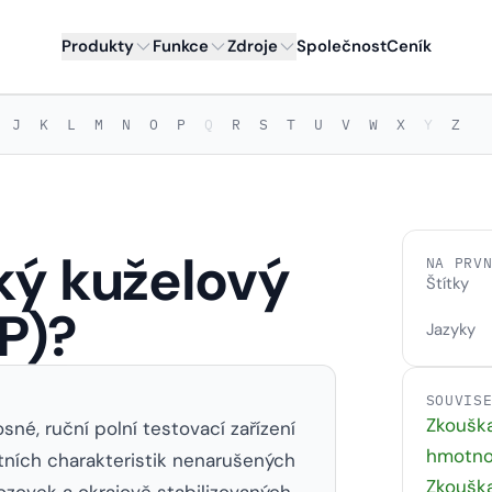
Produkty
Funkce
Zdroje
Společnost
Ceník
J
K
L
M
N
O
P
Q
R
S
T
U
V
W
X
Y
Z
ký kuželový
NA PRV
Štítky
P)?
Jazyky
SOUVIS
Zkoušk
é, ruční polní testovací zařízení
hmotno
tních charakteristik nenarušených
Zkoušk
zovek a okrajově stabilizovaných