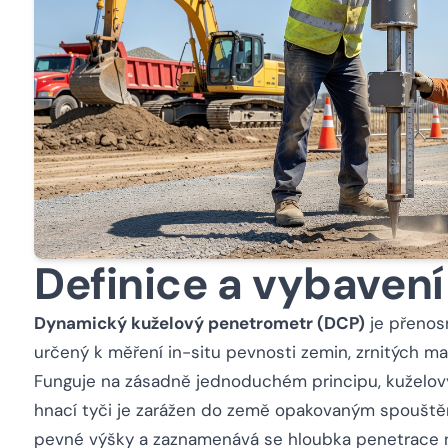
Definice a vybavení
Dynamický kuželový penetrometr (DCP)
je přenosn
určený k měření in-situ pevnosti zemin, zrnitých ma
Funguje na zásadně jednoduchém principu, kuželový
hnací tyči je zarážen do země opakovaným spouštěn
pevné výšky a zaznamenává se hloubka penetrace na