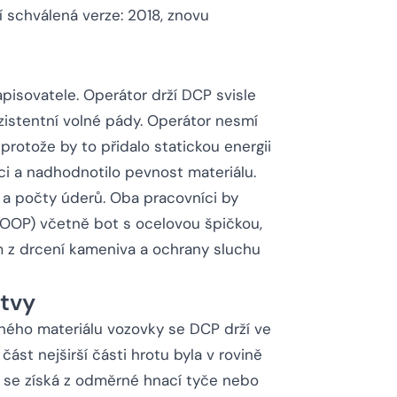
í schválená verze: 2018, znovu
apisovatele. Operátor drží DCP svisle
onzistentní volné pády. Operátor nesmí
protože by to přidalo statickou energii
i a nadhodnotilo pevnost materiálu.
a počty úderů. Oba pracovníci by
(OOP) včetně bot s ocelovou špičkou,
 z drcení kameniva a ochrany sluchu
stvy
ného materiálu vozovky se DCP drží ve
část nejširší části hrotu byla v rovině
 se získá z odměrné hnací tyče nebo