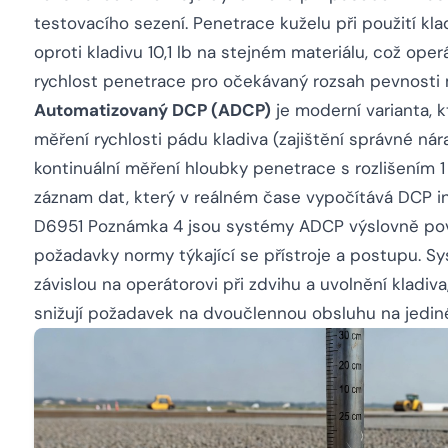
testovacího sezení. Penetrace kuželu při použití klad
oproti kladivu 10,1 lb na stejném materiálu, což ope
rychlost penetrace pro očekávaný rozsah pevnosti m
Automatizovaný DCP (ADCP)
je moderní varianta, 
měření rychlosti pádu kladiva (zajištění správné ná
kontinuální měření hloubky penetrace s rozlišením 
záznam dat, který v reálném čase vypočítává DCP 
D6951 Poznámka 4 jsou systémy ADCP výslovně pov
požadavky normy týkající se přístroje a postupu. Sy
závislou na operátorovi při zdvihu a uvolnění kladiva
snižují požadavek na dvoučlennou obsluhu na jedin