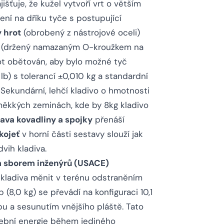
šťuje, že kužel vytvoří vrt o větším
ení na dříku tyče s postupující
 hrot
(obrobený z nástrojové oceli)
(držený namazaným O-kroužkem na
ot obětován, aby bylo možné tyč
lb) s tolerancí ±0,010 kg a standardní
 Sekundární, lehčí kladivo o hmotnosti
mi měkkých zeminách, kde by 8kg kladivo
ava kovadliny a spojky
přenáší
kojeť
v horní části sestavy slouží jak
vih kladiva.
sborem inženýrů (USACE)
 kladiva měnit v terénu odstraněním
 (8,0 kg) se převádí na konfiguraci 10,1
bu a sesunutím vnějšího pláště. Tato
ební energie během jediného