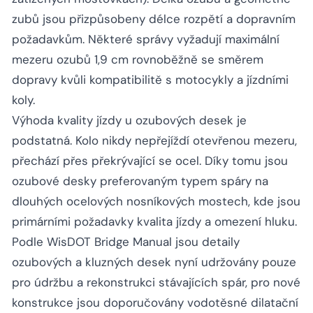
zubů jsou přizpůsobeny délce rozpětí a dopravním
požadavkům. Některé správy vyžadují maximální
mezeru ozubů 1,9 cm rovnoběžně se směrem
dopravy kvůli kompatibilitě s motocykly a jízdními
koly.
Výhoda kvality jízdy u ozubových desek je
podstatná. Kolo nikdy nepřejíždí otevřenou mezeru,
přechází přes překrývající se ocel. Díky tomu jsou
ozubové desky preferovaným typem spáry na
dlouhých ocelových nosníkových mostech, kde jsou
primárními požadavky kvalita jízdy a omezení hluku.
Podle WisDOT Bridge Manual jsou detaily
ozubových a kluzných desek nyní udržovány pouze
pro údržbu a rekonstrukci stávajících spár, pro nové
konstrukce jsou doporučovány vodotěsné dilatační