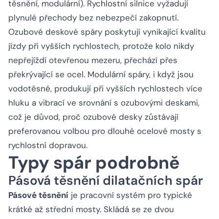
těsnění, modulární). Rychlostní silnice vyžadují
plynulé přechody bez nebezpečí zakopnutí.
Ozubové deskové spáry poskytují vynikající kvalitu
jízdy při vyšších rychlostech, protože kolo nikdy
nepřejíždí otevřenou mezeru, přechází přes
překrývající se ocel. Modulární spáry, i když jsou
vodotěsné, produkují při vyšších rychlostech více
hluku a vibrací ve srovnání s ozubovými deskami,
což je důvod, proč ozubové desky zůstávají
preferovanou volbou pro dlouhé ocelové mosty s
rychlostní dopravou.
Typy spár podrobně
Pásová těsnění dilatačních spár
Pásové těsnění
je pracovní systém pro typické
krátké až střední mosty. Skládá se ze dvou