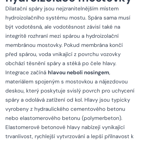
Dilatační spáry jsou nejzranitelnějším místem
hydroizolačního systému mostu. Spára sama musí
být vodotěsná, ale vodotěsnost závisí také na
integritě rozhraní mezi spárou a hydroizolační
membránou mostovky. Pokud membrána končí
před spárou, voda vnikající z povrchu vozovky
obchází těsnění spáry a stéká po čele hlavy.
Integrace začíná
hlavou neboli nosingem
,
materiálem spojeným s mostovkou a nájezdovou
deskou, který poskytuje svislý povrch pro uchycení
spáry a odolává zatížení od kol. Hlavy jsou typicky
vyrobeny z hydraulického cementového betonu
nebo elastomerového betonu (polymerbeton).
Elastomerové betonové hlavy nabízejí vynikající
trvanlivost, rychlejší vytvrzování a lepší přilnavost k