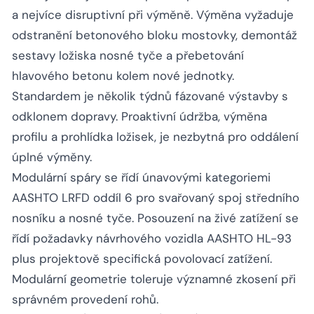
a nejvíce disruptivní při výměně. Výměna vyžaduje
odstranění betonového bloku mostovky, demontáž
sestavy ložiska nosné tyče a přebetování
hlavového betonu kolem nové jednotky.
Standardem je několik týdnů fázované výstavby s
odklonem dopravy. Proaktivní údržba, výměna
profilu a prohlídka ložisek, je nezbytná pro oddálení
úplné výměny.
Modulární spáry se řídí únavovými kategoriemi
AASHTO LRFD oddíl 6 pro svařovaný spoj středního
nosníku a nosné tyče. Posouzení na živé zatížení se
řídí požadavky návrhového vozidla AASHTO HL-93
plus projektově specifická povolovací zatížení.
Modulární geometrie toleruje významné zkosení při
správném provedení rohů.