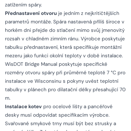
zatížením spáry.
Přednastavení otvoru
je jedním z nejkritičtějších
parametrů montáže. Spára nastavená příliš široce v
horkém dni přejde do stlačení mimo svůj jmenovitý
rozsah v chladném zimním ránu. Výrobce poskytuje
tabulku přednastavení, která specifikuje montážní
mezeru jako funkci okolní teploty v době instalace.
WisDOT Bridge Manual poskytuje specifické
rozměry otvoru spáry při průměrné teplotě 7 °C pro
instalace ve Wisconsinu s pokyny uvést teplotní
tabulky v plánech pro dilatační délky přesahující 70
m.
Instalace kotev
pro ocelové lišty a pancéřové
desky musí odpovídat specifikacím výrobce.
Svařované smykové trny musí být bez strusky a