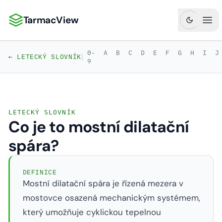
TarmacView
TarmacView: Precizní letecká analytika
Ote
0-
A
B
C
D
E
F
G
H
I
J
|
← LETECKÝ SLOVNÍK
9
LETECKÝ SLOVNÍK
Co je to mostní dilatační
spára?
DEFINICE
Mostní dilatační spára je řízená mezera v
mostovce osazená mechanickým systémem,
který umožňuje cyklickou tepelnou