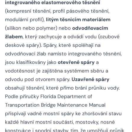
integrovaného elastomerového těsnění
(kompresní těsnění, profil pásového těsnění,
modulární profil),
litým těsnicím materiálem
(silikon nebo polymer) nebo
odvodňovacím
žlabem
, který zachycuje a odvádí vodu (ozubové
deskové spáry). Spáry, které spoléhají na
odvodňovací žlab namísto integrovaného těsnění,
jsou klasifikovány jako
otevřené spáry
a
vodotěsnost je zajištěna systémem sběru a
odvodu pod otvorem spáry.
Uzavřené spáry
obsahují těsnění, které přímo brání průniku vody.
Podle příručky Florida Department of
Transportation Bridge Maintenance Manual
přispívají vadné mostní spáry ke zhoršování stavu
každé hlavní mostní součásti, mostovky, nosné
konstrukce i spodní stavby, tím, že umožňují průnik