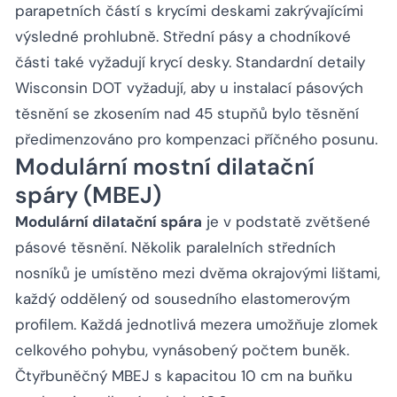
parapetních částí s krycími deskami zakrývajícími
výsledné prohlubně. Střední pásy a chodníkové
části také vyžadují krycí desky. Standardní detaily
Wisconsin DOT vyžadují, aby u instalací pásových
těsnění se zkosením nad 45 stupňů bylo těsnění
předimenzováno pro kompenzaci příčného posunu.
Modulární mostní dilatační
spáry (MBEJ)
Modulární dilatační spára
je v podstatě zvětšené
pásové těsnění. Několik paralelních středních
nosníků je umístěno mezi dvěma okrajovými lištami,
každý oddělený od sousedního elastomerovým
profilem. Každá jednotlivá mezera umožňuje zlomek
celkového pohybu, vynásobený počtem buněk.
Čtyřbuněčný MBEJ s kapacitou 10 cm na buňku