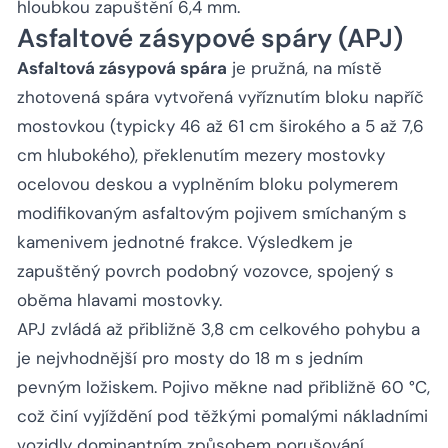
hloubkou zapuštění 6,4 mm.
Asfaltové zásypové spáry (APJ)
Asfaltová zásypová spára
je pružná, na místě
zhotovená spára vytvořená vyříznutím bloku napříč
mostovkou (typicky 46 až 61 cm širokého a 5 až 7,6
cm hlubokého), překlenutím mezery mostovky
ocelovou deskou a vyplněním bloku polymerem
modifikovaným asfaltovým pojivem smíchaným s
kamenivem jednotné frakce. Výsledkem je
zapuštěný povrch podobný vozovce, spojený s
oběma hlavami mostovky.
APJ zvládá až přibližně 3,8 cm celkového pohybu a
je nejvhodnější pro mosty do 18 m s jedním
pevným ložiskem. Pojivo měkne nad přibližně 60 °C,
což činí vyjíždění pod těžkými pomalými nákladními
vozidly dominantním způsobem porušování.