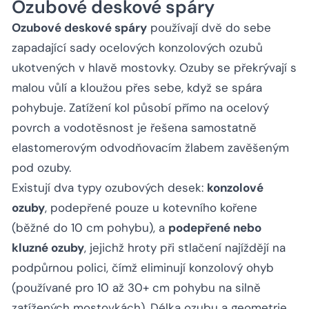
Ozubové deskové spáry
Ozubové deskové spáry
používají dvě do sebe
zapadající sady ocelových konzolových ozubů
ukotvených v hlavě mostovky. Ozuby se překrývají s
malou vůlí a kloužou přes sebe, když se spára
pohybuje. Zatížení kol působí přímo na ocelový
povrch a vodotěsnost je řešena samostatně
elastomerovým odvodňovacím žlabem zavěšeným
pod ozuby.
Existují dva typy ozubových desek:
konzolové
ozuby
, podepřené pouze u kotevního kořene
(běžné do 10 cm pohybu), a
podepřené nebo
kluzné ozuby
, jejichž hroty při stlačení najíždějí na
podpůrnou polici, čímž eliminují konzolový ohyb
(používané pro 10 až 30+ cm pohybu na silně
zatížených mostovkách). Délka ozubu a geometrie