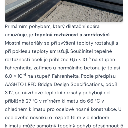
Primárním pohybem, který dilatační spára
umožňuje, je
tepelná roztažnost a smršťování
.
Mostní materiály se při zvýšení teploty roztahují a
při poklesu teploty smršťují. Součinitel tepelné
roztažnosti oceli je přibližně 6,5 × 10⁻⁶ na stupeň
Fahrenheita, zatímco u normálního betonu je to asi
6,0 × 10⁻⁶ na stupeň Fahrenheita. Podle předpisu
AASHTO LRFD Bridge Design Specifications, oddíl
3.12, se návrhové teplotní rozsahy pohybují od
přibližně 27 °C v mírném klimatu do 66 °C v
chladném klimatu pro ocelové nosné konstrukce. U
ocelového nosníku o rozpětí 61 m v chladném
klimatu může samotný tepelný pohyb přesáhnout 5