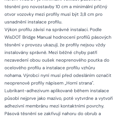
těsnění pro novostavby 10 cm a minimální příčný
otvor vozovky mezi profily musí být 3,8 cm pro
usnadnění instalace profilu.
Výkon profilu závisí na správné instalaci. Podle
WisDOT Bridge Manual hodnocení profilů pásových
těsnění v provozu ukazují, že profily nejsou vždy
instalovány správně. Mezi běžné chyby patří
nezavedení obou oušek neoprenového poutka do
ocelového profilu a instalace profilu vzhůru
nohama. Výrobci nyní musí před odesláním označit
neoprenové profily nápisem „Horní strana".
Lubrikant-adhezivum aplikované během instalace
působí nejprve jako mazivo, poté vytvrdne a vytvoří
adhezivní membránu mezi kontaktními povrchy.
Pásová těsnění se zakřivují nahoru do obrub a