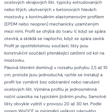
ocelových okrajových lišt, typicky extrudovaných
nebo litých, ukotvených v betonových hlavách
mostovky, s kontinuálním elastomerovým profilem
(EPDM nebo neopren) mechanicky uzamčeným
mezi nimi. Profil se ohýbá do tvaru V, když se spára
otevírá, a skládá se naplocho, když se spára zavírá.
Profil je opotřebitelnou součástí, lišty jsou
konstrukční součástí přenášející zatížení od kol na
mostovku.
Pásová těsnění dominují v rozsahu pohybu 2,5 až 10
cm, protože jsou jednoduchá, rychle se instalují a
profil lze vyměnit bez odstranění nebo narušení
ocelových lišt. Výměna profilu je jednosměnná
noční uzavírka na typickém jízdním pruhu. Samotné
lišty obvykle vydrží v provozu 20 až 30 let. Podle
norem WisDOT je minimální velikost pásového