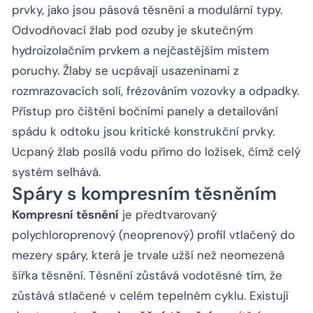
prvky, jako jsou pásová těsnění a modulární typy.
Odvodňovací žlab pod ozuby je skutečným
hydroizolačním prvkem a nejčastějším místem
poruchy. Žlaby se ucpávají usazeninami z
rozmrazovacích solí, frézováním vozovky a odpadky.
Přístup pro čištění bočními panely a detailování
spádu k odtoku jsou kritické konstrukční prvky.
Ucpaný žlab posílá vodu přímo do ložisek, čímž celý
systém selhává.
Spáry s kompresním těsněním
Kompresní těsnění
je předtvarovaný
polychloroprenový (neoprenový) profil vtlačený do
mezery spáry, která je trvale užší než neomezená
šířka těsnění. Těsnění zůstává vodotěsné tím, že
zůstává stlačené v celém tepelném cyklu. Existují