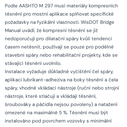
Podle AASHTO M 297 musí materiály kompresních
těsnění pro mostní aplikace splňovat specifické
požadavky na fyzikální vlastnosti. WisDOT Bridge
Manual uvádí, že kompresní těsnění se již
nedoporučují pro dilatační spáry kvůli tendenci
časem netěsnit, používají se pouze pro podélné
stavební spáry nebo rehabilitační projekty, kde se
stávající těsnění uvolnilo.
Instalace vyžaduje důkladné vyčištění čel spáry,
aplikaci lubrikant-adheziva na boky těsnění a čela
spáry, vhodné vkládací nástroje (ruční nebo strojní
nástroje, které stlačují a vkládají těsnění,
šroubováky a páčidla nejsou povoleny) a natažení
omezené na maximálně 5 %. Těsnění musí být
instalováno pod povrchem vozovky s minimální