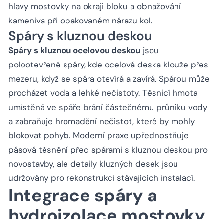
hlavy mostovky na okraji bloku a obnažování
kameniva při opakovaném nárazu kol.
Spáry s kluznou deskou
Spáry s kluznou ocelovou deskou
jsou
polootevřené spáry, kde ocelová deska klouže přes
mezeru, když se spára otevírá a zavírá. Spárou může
procházet voda a lehké nečistoty. Těsnicí hmota
umístěná ve spáře brání částečnému průniku vody
a zabraňuje hromadění nečistot, které by mohly
blokovat pohyb. Moderní praxe upřednostňuje
pásová těsnění před spárami s kluznou deskou pro
novostavby, ale detaily kluzných desek jsou
udržovány pro rekonstrukci stávajících instalací.
Integrace spáry a
hydroizolace mostovky