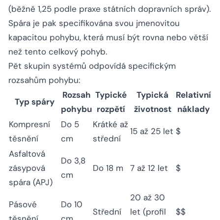
(běžně 1,25 podle praxe státních dopravních správ).
Spára je pak specifikována svou jmenovitou
kapacitou pohybu, která musí být rovna nebo větší
než tento celkový pohyb.
Pět skupin systémů odpovídá specifickým
rozsahům pohybu:
Rozsah
Typické
Typická
Relativní
Typ spáry
pohybu
rozpětí
životnost
náklady
Kompresní
Do 5
Krátké až
15 až 25 let
$
těsnění
cm
střední
Asfaltová
Do 3,8
zásypová
Do 18 m
7 až 12 let
$
cm
spára (APJ)
20 až 30
Pásové
Do 10
Střední
let (profil
$$
těsnění
cm