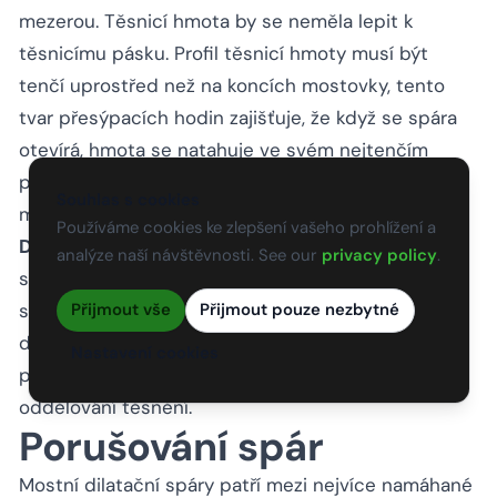
mezerou. Těsnicí hmota by se neměla lepit k
těsnicímu pásku. Profil těsnicí hmoty musí být
tenčí uprostřed než na koncích mostovky, tento
tvar přesýpacích hodin zajišťuje, že když se spára
otevírá, hmota se natahuje ve svém nejtenčím
průřezu uprostřed, nikoli na koncích, kde by se
Souhlas s cookies
mohla oddělit od hlavy.
Používáme cookies ke zlepšení vašeho prohlížení a
Doba vytvrzování
před zatížením dopravou je
analýze naší návštěvnosti. See our
privacy policy
.
specifikována výrobcem pro těsnicí hmoty a
Přijmout vše
Přijmout pouze nezbytné
specifikací betonu pro hlavy. Otevření spáry pro
dopravu před dostatečným vytvrdnutím je běžnou
Nastavení cookies
příčinou předčasného odprýskávání hlavy a
oddělování těsnění.
Porušování spár
Mostní dilatační spáry patří mezi nejvíce namáhané