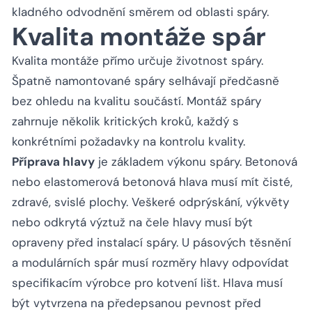
kladného odvodnění směrem od oblasti spáry.
Kvalita montáže spár
Kvalita montáže přímo určuje životnost spáry.
Špatně namontované spáry selhávají předčasně
bez ohledu na kvalitu součástí. Montáž spáry
zahrnuje několik kritických kroků, každý s
konkrétními požadavky na kontrolu kvality.
Příprava hlavy
je základem výkonu spáry. Betonová
nebo elastomerová betonová hlava musí mít čisté,
zdravé, svislé plochy. Veškeré odprýskání, výkvěty
nebo odkrytá výztuž na čele hlavy musí být
opraveny před instalací spáry. U pásových těsnění
a modulárních spár musí rozměry hlavy odpovídat
specifikacím výrobce pro kotvení lišt. Hlava musí
být vytvrzena na předepsanou pevnost před