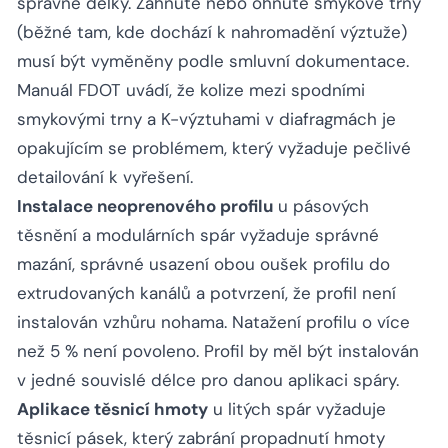
správné délky. Zahnuté nebo ohnuté smykové trny
(běžné tam, kde dochází k nahromadění výztuže)
musí být vyměněny podle smluvní dokumentace.
Manuál FDOT uvádí, že kolize mezi spodními
smykovými trny a K-výztuhami v diafragmách je
opakujícím se problémem, který vyžaduje pečlivé
detailování k vyřešení.
Instalace neoprenového profilu
u pásových
těsnění a modulárních spár vyžaduje správné
mazání, správné usazení obou oušek profilu do
extrudovaných kanálů a potvrzení, že profil není
instalován vzhůru nohama. Natažení profilu o více
než 5 % není povoleno. Profil by měl být instalován
v jedné souvislé délce pro danou aplikaci spáry.
Aplikace těsnicí hmoty
u litých spár vyžaduje
těsnicí pásek, který zabrání propadnutí hmoty