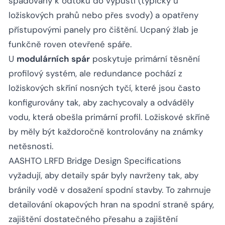
spádovány k odtoku do výpustí (typicky u
ložiskových prahů nebo přes svody) a opatřeny
přístupovými panely pro čištění. Ucpaný žlab je
funkčně roven otevřené spáře.
U
modulárních spár
poskytuje primární těsnění
profilový systém, ale redundance pochází z
ložiskových skříní nosných tyčí, které jsou často
konfigurovány tak, aby zachycovaly a odváděly
vodu, která obešla primární profil. Ložiskové skříně
by měly být každoročně kontrolovány na známky
netěsnosti.
AASHTO LRFD Bridge Design Specifications
vyžadují, aby detaily spár byly navrženy tak, aby
bránily vodě v dosažení spodní stavby. To zahrnuje
detailování okapových hran na spodní straně spáry,
zajištění dostatečného přesahu a zajištění