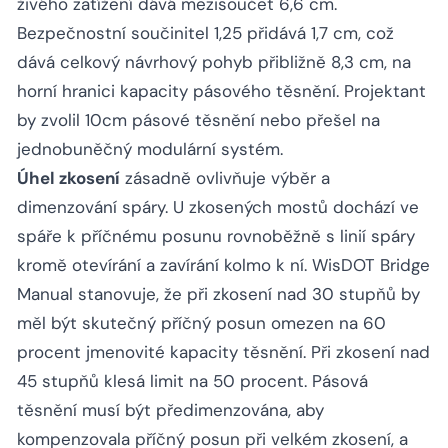
živého zatížení dává mezisoučet 6,6 cm.
Bezpečnostní součinitel 1,25 přidává 1,7 cm, což
dává celkový návrhový pohyb přibližně 8,3 cm, na
horní hranici kapacity pásového těsnění. Projektant
by zvolil 10cm pásové těsnění nebo přešel na
jednobuněčný modulární systém.
Úhel zkosení
zásadně ovlivňuje výběr a
dimenzování spáry. U zkosených mostů dochází ve
spáře k příčnému posunu rovnoběžně s linií spáry
kromě otevírání a zavírání kolmo k ní. WisDOT Bridge
Manual stanovuje, že při zkosení nad 30 stupňů by
měl být skutečný příčný posun omezen na 60
procent jmenovité kapacity těsnění. Při zkosení nad
45 stupňů klesá limit na 50 procent. Pásová
těsnění musí být předimenzována, aby
kompenzovala příčný posun při velkém zkosení, a