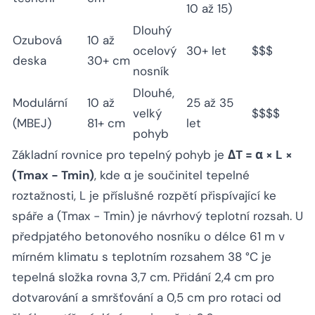
10 až 15)
Dlouhý
Ozubová
10 až
ocelový
30+ let
$$$
deska
30+ cm
nosník
Dlouhé,
Modulární
10 až
25 až 35
velký
$$$$
(MBEJ)
81+ cm
let
pohyb
Základní rovnice pro tepelný pohyb je
ΔT = α × L ×
(Tmax − Tmin)
, kde α je součinitel tepelné
roztažnosti, L je příslušné rozpětí přispívající ke
spáře a (Tmax − Tmin) je návrhový teplotní rozsah. U
předpjatého betonového nosníku o délce 61 m v
mírném klimatu s teplotním rozsahem 38 °C je
tepelná složka rovna 3,7 cm. Přidání 2,4 cm pro
dotvarování a smršťování a 0,5 cm pro rotaci od