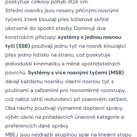
poskytuje celkový pohyb 40,6 cm.
Střední nosníky jsou neseny příčnými nosnými
tyčemi, které klouzají přes ložiskové skříně
ukotvené do spodní stavby. Dominují dva
konstrukční přístupy:
systémy s jednou nosnou
tyčí (SSB)
používají jednu tyč na nosník klouzající
přes jedno ložisko na stranu, což poskytuje
jednodušší kinematiku a méně opotřebitelných
povrchů.
Systémy s více nosnými tyčemi (MSB)
dávají každému nosníku vlastní nosnou tyč s
pružinami a zařízeními pro rovnoměrné rozestupy,
což nabízí větší redundanci při únavovém zatížení.
Oba návrhy používají významné dopravní správy,
výběr závisí na požadavcích únavové kategorie a
preferencích dané správy.
MBEJ jsou nejdražší skupinou spár na lineární stopu