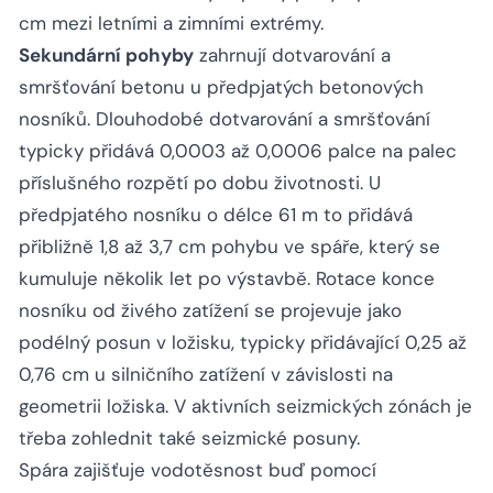
cm mezi letními a zimními extrémy.
Sekundární pohyby
zahrnují dotvarování a
smršťování betonu u předpjatých betonových
nosníků. Dlouhodobé dotvarování a smršťování
typicky přidává 0,0003 až 0,0006 palce na palec
příslušného rozpětí po dobu životnosti. U
předpjatého nosníku o délce 61 m to přidává
přibližně 1,8 až 3,7 cm pohybu ve spáře, který se
kumuluje několik let po výstavbě. Rotace konce
nosníku od živého zatížení se projevuje jako
podélný posun v ložisku, typicky přidávající 0,25 až
0,76 cm u silničního zatížení v závislosti na
geometrii ložiska. V aktivních seizmických zónách je
třeba zohlednit také seizmické posuny.
Spára zajišťuje vodotěsnost buď pomocí