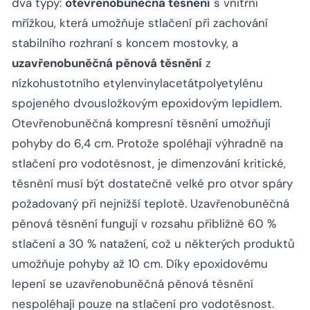
dva typy:
otevřenobuněčná těsnění
s vnitřní
mřížkou, která umožňuje stlačení při zachování
stabilního rozhraní s koncem mostovky, a
uzavřenobuněčná pěnová těsnění
z
nízkohustotního etylenvinylacetátpolyetylénu
spojeného dvousložkovým epoxidovým lepidlem.
Otevřenobuněčná kompresní těsnění umožňují
pohyby do 6,4 cm. Protože spoléhají výhradně na
stlačení pro vodotěsnost, je dimenzování kritické,
těsnění musí být dostatečně velké pro otvor spáry
požadovaný při nejnižší teplotě. Uzavřenobuněčná
pěnová těsnění fungují v rozsahu přibližně 60 %
stlačení a 30 % natažení, což u některých produktů
umožňuje pohyby až 10 cm. Díky epoxidovému
lepení se uzavřenobuněčná pěnová těsnění
nespoléhají pouze na stlačení pro vodotěsnost.