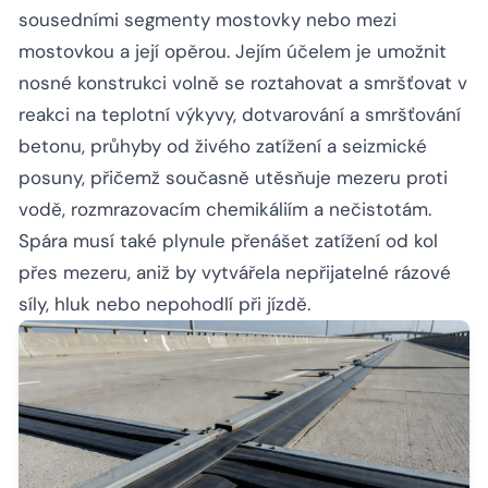
sousedními segmenty mostovky nebo mezi
mostovkou a její opěrou. Jejím účelem je umožnit
nosné konstrukci volně se roztahovat a smršťovat v
reakci na teplotní výkyvy, dotvarování a smršťování
betonu, průhyby od živého zatížení a seizmické
posuny, přičemž současně utěsňuje mezeru proti
vodě, rozmrazovacím chemikáliím a nečistotám.
Spára musí také plynule přenášet zatížení od kol
přes mezeru, aniž by vytvářela nepřijatelné rázové
síly, hluk nebo nepohodlí při jízdě.