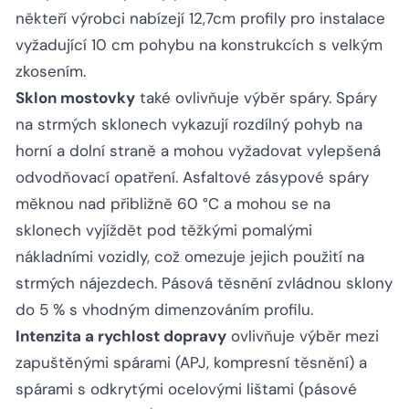
někteří výrobci nabízejí 12,7cm profily pro instalace
vyžadující 10 cm pohybu na konstrukcích s velkým
zkosením.
Sklon mostovky
také ovlivňuje výběr spáry. Spáry
na strmých sklonech vykazují rozdílný pohyb na
horní a dolní straně a mohou vyžadovat vylepšená
odvodňovací opatření. Asfaltové zásypové spáry
měknou nad přibližně 60 °C a mohou se na
sklonech vyjíždět pod těžkými pomalými
nákladními vozidly, což omezuje jejich použití na
strmých nájezdech. Pásová těsnění zvládnou sklony
do 5 % s vhodným dimenzováním profilu.
Intenzita a rychlost dopravy
ovlivňuje výběr mezi
zapuštěnými spárami (APJ, kompresní těsnění) a
spárami s odkrytými ocelovými lištami (pásové