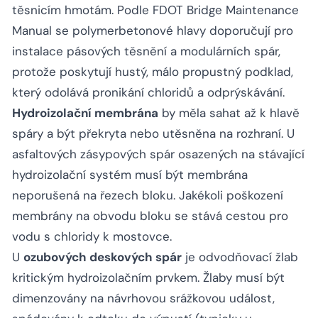
těsnicím hmotám. Podle FDOT Bridge Maintenance
Manual se polymerbetonové hlavy doporučují pro
instalace pásových těsnění a modulárních spár,
protože poskytují hustý, málo propustný podklad,
který odolává pronikání chloridů a odprýskávání.
Hydroizolační membrána
by měla sahat až k hlavě
spáry a být překryta nebo utěsněna na rozhraní. U
asfaltových zásypových spár osazených na stávající
hydroizolační systém musí být membrána
neporušená na řezech bloku. Jakékoli poškození
membrány na obvodu bloku se stává cestou pro
vodu s chloridy k mostovce.
U
ozubových deskových spár
je odvodňovací žlab
kritickým hydroizolačním prvkem. Žlaby musí být
dimenzovány na návrhovou srážkovou událost,