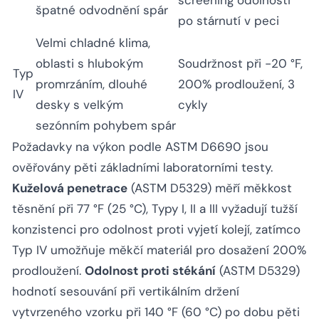
screening odolnosti
špatné odvodnění spár
po stárnutí v peci
Velmi chladné klima,
oblasti s hlubokým
Soudržnost při -20 °F,
Typ
promrzáním, dlouhé
200% prodloužení, 3
IV
desky s velkým
cykly
sezónním pohybem spár
Požadavky na výkon podle ASTM D6690 jsou
ověřovány pěti základními laboratorními testy.
Kuželová penetrace
(ASTM D5329) měří měkkost
těsnění při 77 °F (25 °C), Typy I, II a III vyžadují tužší
konzistenci pro odolnost proti vyjetí kolejí, zatímco
Typ IV umožňuje měkčí materiál pro dosažení 200%
prodloužení.
Odolnost proti stékání
(ASTM D5329)
hodnotí sesouvání při vertikálním držení
vytvrzeného vzorku při 140 °F (60 °C) po dobu pěti