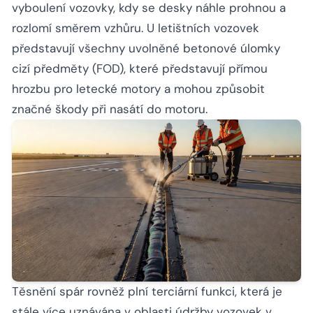
vyboulení vozovky, kdy se desky náhle prohnou a
rozlomí směrem vzhůru. U letištních vozovek
představují všechny uvolněné betonové úlomky
cizí předměty (FOD), které představují přímou
hrozbu pro letecké motory a mohou způsobit
značné škody při nasátí do motoru.
Těsnění spár rovněž plní terciární funkci, která je
stále více uznávána v oblasti údržby vozovek v