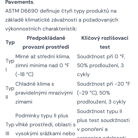
Pavements
.
ASTM D6690 definuje čtyři typy produktů na
základě klimatické závažnosti a požadovaných
výkonnostních charakteristik:
Předpokládané
Klíčový rozlišovací
Typ
provozní prostředí
test
Mírné až střední klima,
Soudržnost při 0 °F,
Typ
zimní minima nad 0 °F
50% prodloužení, 3
I
(-18 °C)
cykly
Chladné klima s
Soudržnost při -20 °F
Typ
pravidelnými mrazivými
(-29 °C), 50%
II
zimami
prodloužení, 3 cykly
Soudržnost typu II
Podmínky typu II plus
plus test soudržnosti
Typ
vlhké prostředí, oblasti s
v ponoření a
III
vysokými srážkami nebo