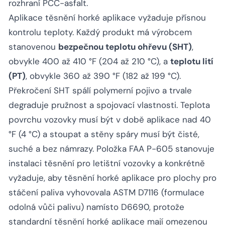
rozhraní PCC-asfalt.
Aplikace těsnění horké aplikace vyžaduje přísnou
kontrolu teploty. Každý produkt má výrobcem
stanovenou
bezpečnou teplotu ohřevu (SHT)
,
obvykle 400 až 410 °F (204 až 210 °C), a
teplotu lití
(PT)
, obvykle 360 až 390 °F (182 až 199 °C).
Překročení SHT spálí polymerní pojivo a trvale
degraduje pružnost a spojovací vlastnosti. Teplota
povrchu vozovky musí být v době aplikace nad 40
°F (4 °C) a stoupat a stěny spáry musí být čisté,
suché a bez námrazy. Položka FAA P-605 stanovuje
instalaci těsnění pro letištní vozovky a konkrétně
vyžaduje, aby těsnění horké aplikace pro plochy pro
stáčení paliva vyhovovala ASTM D7116 (formulace
odolná vůči palivu) namísto D6690, protože
standardní těsnění horké aplikace mají omezenou