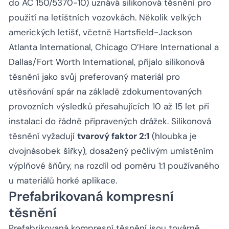
do AC 150/5370-10) uznává silikonová těsnění pro
použití na letištních vozovkách. Několik velkých
amerických letišť, včetně Hartsfield-Jackson
Atlanta International, Chicago O’Hare International a
Dallas/Fort Worth International, přijalo silikonová
těsnění jako svůj preferovaný materiál pro
utěsňování spár na základě zdokumentovaných
provozních výsledků přesahujících 10 až 15 let při
instalaci do řádně připravených drážek. Silikonová
těsnění vyžadují
tvarový faktor 2:1
(hloubka je
dvojnásobek šířky), dosažený pečlivým umístěním
výplňové šňůry, na rozdíl od poměru 1:1 používaného
u materiálů horké aplikace.
Prefabrikovaná kompresní
těsnění
Prefabrikovaná kompresní těsnění jsou továrně