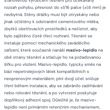
stanovenou výrobcem těsnění pro očekávaný
rozsah pohybu, přesnost do ±1/16 palce (±1,6 mm) je
nezbytná. Stěny drážky musí být otryskány nebo
jinak očištěny k odstranění cementového mléka,
zbytků ošetřovacích prostředků a nečistot, aby
bylo zajištěno čisté třecí rozhraní. Těsnění se
instaluje pomocí mechanického zaváděcího
zařízení, které současně nanáší
mazivo-lepidlo
na
obě strany těsnění a stlačuje ho na požadovanou
šířku pro vložení. Mazivo-lepidlo, typicky směs na
bázi nepetrolejových látek kompatibilních s
neoprenovým materiálem, plní dvojí účel: snižuje
tření během instalace, aby se zabránilo zadrhávání
nebo rolování těsnění, a po vytvrzení poskytuje
doplňkový adhezní spoj. Důležité je, že mazivo-
lepidlo není primárním retenčním mechanismem,