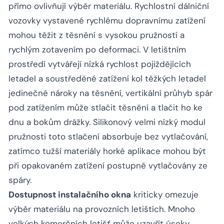
přímo ovlivňují výběr materiálu. Rychlostní dálniční
vozovky vystavené rychlému dopravnímu zatížení
mohou těžit z těsnění s vysokou pružností a
rychlým zotavením po deformaci. V letištním
prostředí vytvářejí nízká rychlost pojiždějících
letadel a soustředěné zatížení kol těžkých letadel
jedinečné nároky na těsnění, vertikální průhyb spár
pod zatížením může stlačit těsnění a tlačit ho ke
dnu a bokům drážky. Silikonový velmi nízký modul
pružnosti toto stlačení absorbuje bez vytlačování,
zatímco tužší materiály horké aplikace mohou být
při opakovaném zatížení postupně vytlačovány ze
spáry.
Dostupnost instalačního okna
kriticky omezuje
výběr materiálu na provozních letištích. Mnoho
velkých komerčních letišť může uzavřít úseky