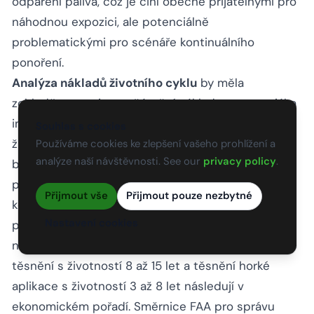
odpaření paliva, což je činí obecně přijatelnými pro
náhodnou expozici, ale potenciálně
problematickými pro scénáře kontinuálního
ponoření.
Analýza nákladů životního cyklu
by měla
zohledňovat nejen počáteční náklady na materiál a
instalaci na běžný metr spáry, ale také očekávanou
Souhlas s cookies
životnost, náklady na dopravní omezení během
Používáme cookies ke zlepšení vašeho prohlížení a
analýze naší návštěvnosti. See our
privacy policy
.
budoucích operací přetěsňování a důsledky
předčasného selhání těsnění. Prefabrikovaná
Přijmout vše
Přijmout pouze nezbytné
kompresní těsnění s životností 15 až 20 let často
Nastavení cookies
představují nejnižší náklady životního cyklu
navzdory nejvyšší počáteční investici. Silikonová
těsnění s životností 8 až 15 let a těsnění horké
aplikace s životností 3 až 8 let následují v
ekonomickém pořadí. Směrnice FAA pro správu