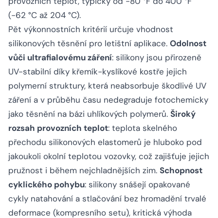
provozních teplot, typicky od -80 °F do 400 °F
(-62 °C až 204 °C).
Pět výkonnostních kritérií určuje vhodnost
silikonových těsnění pro letištní aplikace.
Odolnost
vůči ultrafialovému záření
: silikony jsou přirozeně
UV-stabilní díky křemík-kyslíkové kostře jejich
polymerní struktury, která neabsorbuje škodlivé UV
záření a v průběhu času nedegraduje fotochemicky
jako těsnění na bázi uhlíkových polymerů.
Široký
rozsah provozních teplot
: teplota skelného
přechodu silikonových elastomerů je hluboko pod
jakoukoli okolní teplotou vozovky, což zajišťuje jejich
pružnost i během nejchladnějších zim.
Schopnost
cyklického pohybu
: silikony snášejí opakované
cykly natahování a stlačování bez hromadění trvalé
deformace (kompresního setu), kritická výhoda