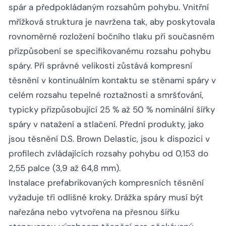
spár a předpokládaným rozsahům pohybu. Vnitřní
mřížková struktura je navržena tak, aby poskytovala
rovnoměrné rozložení bočního tlaku při současném
přizpůsobení se specifikovanému rozsahu pohybu
spáry. Při správné velikosti zůstává kompresní
těsnění v kontinuálním kontaktu se stěnami spáry v
celém rozsahu tepelné roztažnosti a smršťování,
typicky přizpůsobující 25 % až 50 % nominální šířky
spáry v natažení a stlačení. Přední produkty, jako
jsou těsnění D.S. Brown Delastic, jsou k dispozici v
profilech zvládajících rozsahy pohybu od 0,153 do
2,55 palce (3,9 až 64,8 mm).
Instalace prefabrikovaných kompresních těsnění
vyžaduje tři odlišné kroky. Drážka spáry musí být
nařezána nebo vytvořena na přesnou šířku