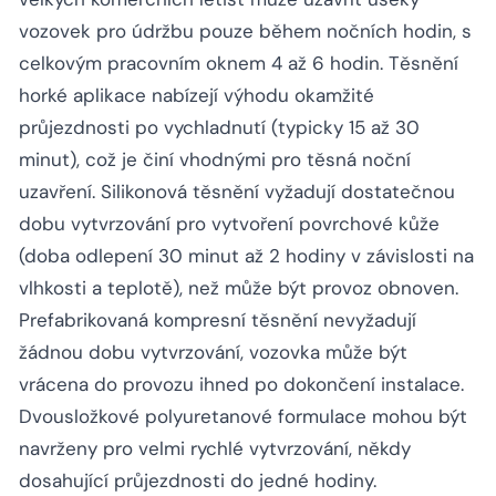
vozovek pro údržbu pouze během nočních hodin, s
celkovým pracovním oknem 4 až 6 hodin. Těsnění
horké aplikace nabízejí výhodu okamžité
průjezdnosti po vychladnutí (typicky 15 až 30
minut), což je činí vhodnými pro těsná noční
uzavření. Silikonová těsnění vyžadují dostatečnou
dobu vytvrzování pro vytvoření povrchové kůže
(doba odlepení 30 minut až 2 hodiny v závislosti na
vlhkosti a teplotě), než může být provoz obnoven.
Prefabrikovaná kompresní těsnění nevyžadují
žádnou dobu vytvrzování, vozovka může být
vrácena do provozu ihned po dokončení instalace.
Dvousložkové polyuretanové formulace mohou být
navrženy pro velmi rychlé vytvrzování, někdy
dosahující průjezdnosti do jedné hodiny.