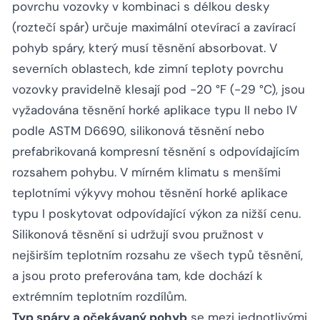
povrchu vozovky v kombinaci s délkou desky
(roztečí spár) určuje maximální otevírací a zavírací
pohyb spáry, který musí těsnění absorbovat. V
severních oblastech, kde zimní teploty povrchu
vozovky pravidelně klesají pod -20 °F (-29 °C), jsou
vyžadována těsnění horké aplikace typu II nebo IV
podle ASTM D6690, silikonová těsnění nebo
prefabrikovaná kompresní těsnění s odpovídajícím
rozsahem pohybu. V mírném klimatu s menšími
teplotními výkyvy mohou těsnění horké aplikace
typu I poskytovat odpovídající výkon za nižší cenu.
Silikonová těsnění si udržují svou pružnost v
nejširším teplotním rozsahu ze všech typů těsnění,
a jsou proto preferována tam, kde dochází k
extrémním teplotním rozdílům.
Typ spáry a očekávaný pohyb
se mezi jednotlivými