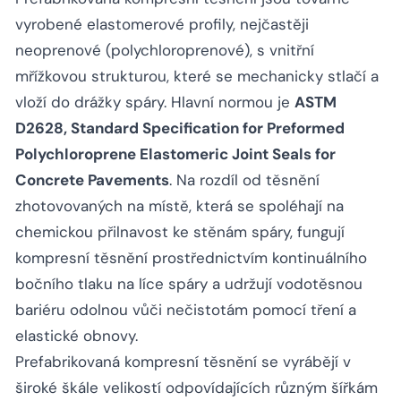
vyrobené elastomerové profily, nejčastěji
neoprenové (polychloroprenové), s vnitřní
mřížkovou strukturou, které se mechanicky stlačí a
vloží do drážky spáry. Hlavní normou je
ASTM
D2628, Standard Specification for Preformed
Polychloroprene Elastomeric Joint Seals for
Concrete Pavements
. Na rozdíl od těsnění
zhotovovaných na místě, která se spoléhají na
chemickou přilnavost ke stěnám spáry, fungují
kompresní těsnění prostřednictvím kontinuálního
bočního tlaku na líce spáry a udržují vodotěsnou
bariéru odolnou vůči nečistotám pomocí tření a
elastické obnovy.
Prefabrikovaná kompresní těsnění se vyrábějí v
široké škále velikostí odpovídajících různým šířkám