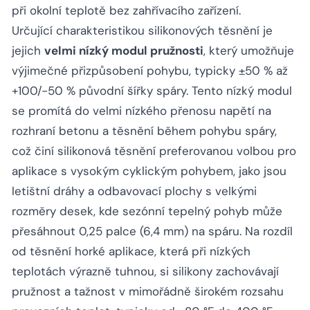
při okolní teplotě bez zahřívacího zařízení.
Určující charakteristikou silikonových těsnění je
jejich
velmi nízký modul pružnosti
, který umožňuje
výjimečné přizpůsobení pohybu, typicky ±50 % až
+100/-50 % původní šířky spáry. Tento nízký modul
se promítá do velmi nízkého přenosu napětí na
rozhraní betonu a těsnění během pohybu spáry,
což činí silikonová těsnění preferovanou volbou pro
aplikace s vysokým cyklickým pohybem, jako jsou
letištní dráhy a odbavovací plochy s velkými
rozměry desek, kde sezónní tepelný pohyb může
přesáhnout 0,25 palce (6,4 mm) na spáru. Na rozdíl
od těsnění horké aplikace, která při nízkých
teplotách výrazně tuhnou, si silikony zachovávají
pružnost a tažnost v mimořádně širokém rozsahu