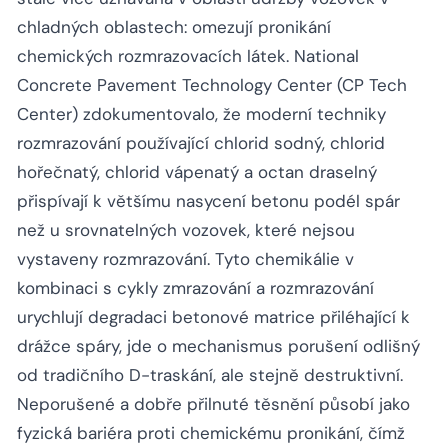
chladných oblastech: omezují pronikání
chemických rozmrazovacích látek. National
Concrete Pavement Technology Center (CP Tech
Center) zdokumentovalo, že moderní techniky
rozmrazování používající chlorid sodný, chlorid
hořečnatý, chlorid vápenatý a octan draselný
přispívají k většímu nasycení betonu podél spár
než u srovnatelných vozovek, které nejsou
vystaveny rozmrazování. Tyto chemikálie v
kombinaci s cykly zmrazování a rozmrazování
urychlují degradaci betonové matrice přiléhající k
drážce spáry, jde o mechanismus porušení odlišný
od tradičního D-traskání, ale stejně destruktivní.
Neporušené a dobře přilnuté těsnění působí jako
fyzická bariéra proti chemickému pronikání, čímž