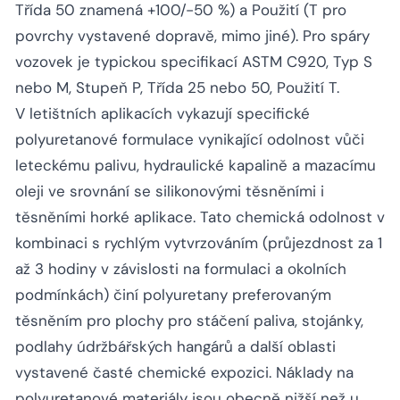
Třída 50 znamená +100/-50 %) a Použití (T pro
povrchy vystavené dopravě, mimo jiné). Pro spáry
vozovek je typickou specifikací ASTM C920, Typ S
nebo M, Stupeň P, Třída 25 nebo 50, Použití T.
V letištních aplikacích vykazují specifické
polyuretanové formulace vynikající odolnost vůči
leteckému palivu, hydraulické kapalině a mazacímu
oleji ve srovnání se silikonovými těsněními i
těsněními horké aplikace. Tato chemická odolnost v
kombinaci s rychlým vytvrzováním (průjezdnost za 1
až 3 hodiny v závislosti na formulaci a okolních
podmínkách) činí polyuretany preferovaným
těsněním pro plochy pro stáčení paliva, stojánky,
podlahy údržbářských hangárů a další oblasti
vystavené časté chemické expozici. Náklady na
polyuretanové materiály jsou obecně nižší než u