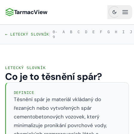
TarmacView
TarmacView: Precizní letecká analytika
Ote
0-
A
B
C
D
E
F
G
H
I
J
|
← LETECKÝ SLOVNÍK
9
LETECKÝ SLOVNÍK
Co je to těsnění spár?
DEFINICE
Těsnění spár je materiál vkládaný do
řezaných nebo vytvořených spár
cementobetonových vozovek, který
minimalizuje pronikání povrchové vody,