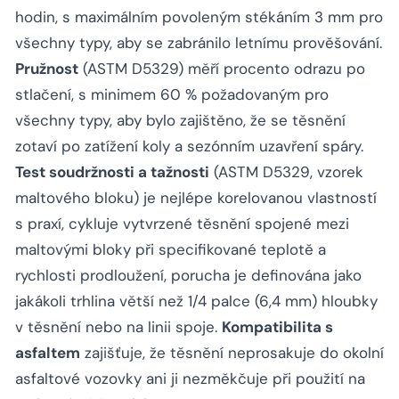
hodin, s maximálním povoleným stékáním 3 mm pro
všechny typy, aby se zabránilo letnímu prověšování.
Pružnost
(ASTM D5329) měří procento odrazu po
stlačení, s minimem 60 % požadovaným pro
všechny typy, aby bylo zajištěno, že se těsnění
zotaví po zatížení koly a sezónním uzavření spáry.
Test soudržnosti a tažnosti
(ASTM D5329, vzorek
maltového bloku) je nejlépe korelovanou vlastností
s praxí, cykluje vytvrzené těsnění spojené mezi
maltovými bloky při specifikované teplotě a
rychlosti prodloužení, porucha je definována jako
jakákoli trhlina větší než 1/4 palce (6,4 mm) hloubky
v těsnění nebo na linii spoje.
Kompatibilita s
asfaltem
zajišťuje, že těsnění neprosakuje do okolní
asfaltové vozovky ani ji nezměkčuje při použití na