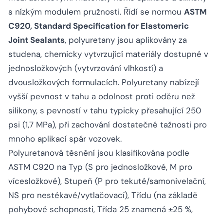
s nízkým modulem pružnosti. Řídí se normou
ASTM
C920, Standard Specification for Elastomeric
Joint Sealants
, polyuretany jsou aplikovány za
studena, chemicky vytvrzující materiály dostupné v
jednosložkových (vytvrzování vlhkostí) a
dvousložkových formulacích. Polyuretany nabízejí
vyšší pevnost v tahu a odolnost proti oděru než
silikony, s pevností v tahu typicky přesahující 250
psi (1,7 MPa), při zachování dostatečné tažnosti pro
mnoho aplikací spár vozovek.
Polyuretanová těsnění jsou klasifikována podle
ASTM C920 na Typ (S pro jednosložkové, M pro
vícesložkové), Stupeň (P pro tekuté/samonivelační,
NS pro nestékavé/vytlačovací), Třídu (na základě
pohybové schopnosti, Třída 25 znamená ±25 %,