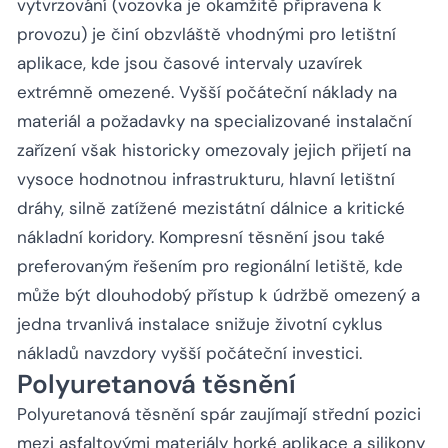
vytvrzování (vozovka je okamžitě připravena k
provozu) je činí obzvláště vhodnými pro letištní
aplikace, kde jsou časové intervaly uzavírek
extrémně omezené. Vyšší počáteční náklady na
materiál a požadavky na specializované instalační
zařízení však historicky omezovaly jejich přijetí na
vysoce hodnotnou infrastrukturu, hlavní letištní
dráhy, silně zatížené mezistátní dálnice a kritické
nákladní koridory. Kompresní těsnění jsou také
preferovaným řešením pro regionální letiště, kde
může být dlouhodobý přístup k údržbě omezený a
jedna trvanlivá instalace snižuje životní cyklus
nákladů navzdory vyšší počáteční investici.
Polyuretanová těsnění
Polyuretanová těsnění spár zaujímají střední pozici
mezi asfaltovými materiály horké aplikace a silikony