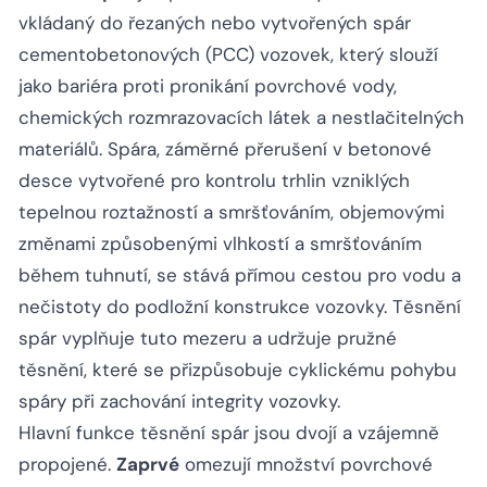
vkládaný do řezaných nebo vytvořených spár
cementobetonových (PCC) vozovek, který slouží
jako bariéra proti pronikání povrchové vody,
chemických rozmrazovacích látek a nestlačitelných
materiálů. Spára, záměrné přerušení v betonové
desce vytvořené pro kontrolu trhlin vzniklých
tepelnou roztažností a smršťováním, objemovými
změnami způsobenými vlhkostí a smršťováním
během tuhnutí, se stává přímou cestou pro vodu a
nečistoty do podložní konstrukce vozovky. Těsnění
spár vyplňuje tuto mezeru a udržuje pružné
těsnění, které se přizpůsobuje cyklickému pohybu
spáry při zachování integrity vozovky.
Hlavní funkce těsnění spár jsou dvojí a vzájemně
propojené.
Zaprvé
omezují množství povrchové