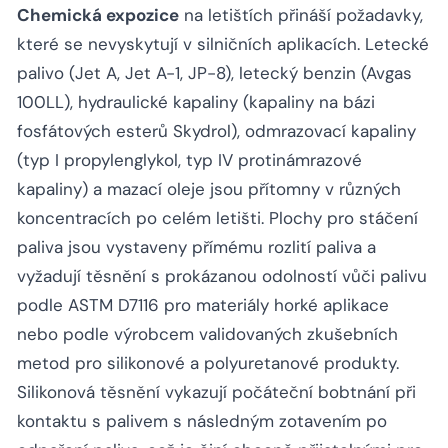
Chemická expozice
na letištích přináší požadavky,
které se nevyskytují v silničních aplikacích. Letecké
palivo (Jet A, Jet A-1, JP-8), letecký benzin (Avgas
100LL), hydraulické kapaliny (kapaliny na bázi
fosfátových esterů Skydrol), odmrazovací kapaliny
(typ I propylenglykol, typ IV protinámrazové
kapaliny) a mazací oleje jsou přítomny v různých
koncentracích po celém letišti. Plochy pro stáčení
paliva jsou vystaveny přímému rozlití paliva a
vyžadují těsnění s prokázanou odolností vůči palivu
podle ASTM D7116 pro materiály horké aplikace
nebo podle výrobcem validovaných zkušebních
metod pro silikonové a polyuretanové produkty.
Silikonová těsnění vykazují počáteční bobtnání při
kontaktu s palivem s následným zotavením po