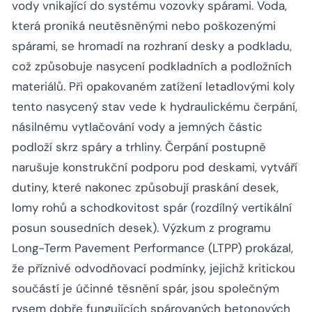
vody vnikající do systému vozovky spárami. Voda,
která proniká neutěsněnými nebo poškozenými
spárami, se hromadí na rozhraní desky a podkladu,
což způsobuje nasycení podkladních a podložních
materiálů. Při opakovaném zatížení letadlovými koly
tento nasycený stav vede k hydraulickému čerpání,
násilnému vytlačování vody a jemných částic
podloží skrz spáry a trhliny. Čerpání postupně
narušuje konstrukční podporu pod deskami, vytváří
dutiny, které nakonec způsobují praskání desek,
lomy rohů a schodkovitost spár (rozdílný vertikální
posun sousedních desek). Výzkum z programu
Long-Term Pavement Performance (LTPP) prokázal,
že příznivé odvodňovací podmínky, jejichž kritickou
součástí je účinné těsnění spár, jsou společným
rysem dobře fungujících spárovaných betonových