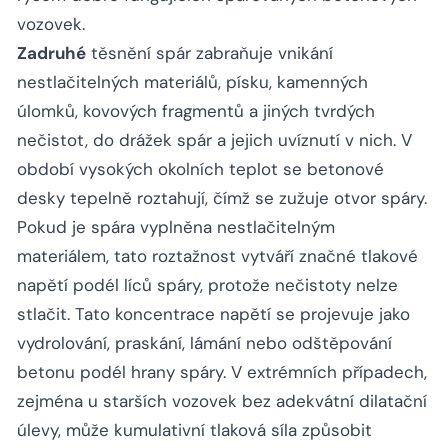
vozovek.
Zadruhé
těsnění spár zabraňuje vnikání
nestlačitelných materiálů, písku, kamenných
úlomků, kovových fragmentů a jiných tvrdých
nečistot, do drážek spár a jejich uvíznutí v nich. V
období vysokých okolních teplot se betonové
desky tepelně roztahují, čímž se zužuje otvor spáry.
Pokud je spára vyplněna nestlačitelným
materiálem, tato roztažnost vytváří značné tlakové
napětí podél líců spáry, protože nečistoty nelze
stlačit. Tato koncentrace napětí se projevuje jako
vydrolování, praskání, lámání nebo odštěpování
betonu podél hrany spáry. V extrémních případech,
zejména u starších vozovek bez adekvátní dilatační
úlevy, může kumulativní tlaková síla způsobit