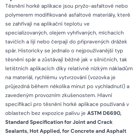
Těsnění horké aplikace jsou pryžo-asfaltové nebo
polymerem modifikované asfaltové materiály, které
se zahřívají na aplikační teplotu ve
specializovaných, olejem vyhřívaných, míchacích
tavičích a lijí nebo čerpají do připravených drážek
spár. Historicky se jednalo o nejpoužívanější typ
těsnění spár a zůstávají běžné jak v silničních, tak
letištních aplikacích díky relativně nízkým nákladům
na materiál, rychlému vytvrzování (vozovka je
průjezdná během několika minut po vychladnutí) a
zavedeným provozním zkušenostem. Hlavní
specifikací pro těsnění horké aplikace používaná v
oblastech bez expozice palivu je
ASTM D6690,
Standard Specification for Joint and Crack
Sealants, Hot Applied, for Concrete and Asphalt