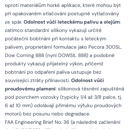
oproti materiálům horké aplikace, které mohou být
při opakovaném stlačování postupně vytlačovány
ze spár.
Odolnost vůči leteckému palivu a olejům
:
zatímco standardní silikony vykazují určité
počáteční bobtnání při kontaktu s leteckým
palivem, proprietární formulace jako Pecora 300SL,
Dow Corning 888 (nyní DOWSIL 888) a podobné
produkty vykazují přijatelný výkon, přičemž
bobtnání po odpaření paliva ustupuje bez
související ztráty přilnavosti.
Odolnost vůči
proudovému plameni
: silikonová těsnění zapuštěná
pod povrchem vozovky (typicky 1/4 až 3/8 palce, tj.
6 až 10 mm) odolávají přímému výfuku proudových
motorů bez posunu nebo degradace.
FAA Engineering Brief No. 36 (a následné začlenění