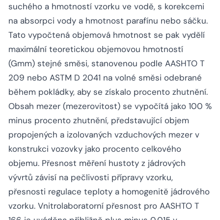
suchého a hmotností vzorku ve vodě, s korekcemi
na absorpci vody a hmotnost parafínu nebo sáčku.
Tato vypočtená objemová hmotnost se pak vydělí
maximální teoretickou objemovou hmotností
(Gmm) stejné směsi, stanovenou podle AASHTO T
209 nebo ASTM D 2041 na volné směsi odebrané
během pokládky, aby se získalo procento zhutnění.
Obsah mezer (mezerovitost) se vypočítá jako 100 %
minus procento zhutnění, představující objem
propojených a izolovaných vzduchových mezer v
konstrukci vozovky jako procento celkového
objemu. Přesnost měření hustoty z jádrových
vývrtů závisí na pečlivosti přípravy vzorku,
přesnosti regulace teploty a homogenitě jádrového
vzorku. Vnitrolaboratorní přesnost pro AASHTO T