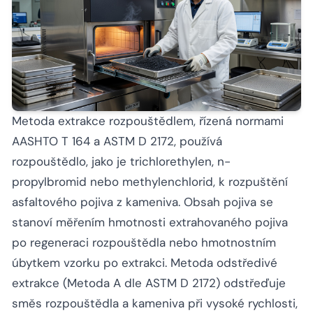
Metoda extrakce rozpouštědlem, řízená normami
AASHTO T 164 a ASTM D 2172, používá
rozpouštědlo, jako je trichlorethylen, n-
propylbromid nebo methylenchlorid, k rozpuštění
asfaltového pojiva z kameniva. Obsah pojiva se
stanoví měřením hmotnosti extrahovaného pojiva
po regeneraci rozpouštědla nebo hmotnostním
úbytkem vzorku po extrakci. Metoda odstředivé
extrakce (Metoda A dle ASTM D 2172) odstřeďuje
směs rozpouštědla a kameniva při vysoké rychlosti,