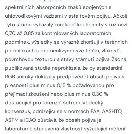
spektrálních absorpčních znaků spojených s
uhlovodíkovými vazbami v asfaltovém pojivu. Ačkoli
tyto studie vykázaly korelační koeficienty v rozmezí
0,70 až 0,85 za kontrolovaných laboratorních
podmínek, výsledky se výrazně zhoršují v terénních
podmínkách s proměnlivým osvětlením, vlhkostí,
povrchovou texturou a stavy stárnutí pojiva. Žádná
publikovaná studie neprokázala, že by standardní
RGB snímky dokázaly předpovědět obsah pojiva s
přesností plus minus 0,15 % požadovanou pro
přejímací zkoušení nebo plus minus 0,30 %
dostačující pro forenzní šetření. Vědecký
konsenzus, odrážející se v normách FAA, AASHTO,
ASTM a ICAO, zůstává, že obsah pojiva je
laboratorně stanovená vlastnost vyžadující měření