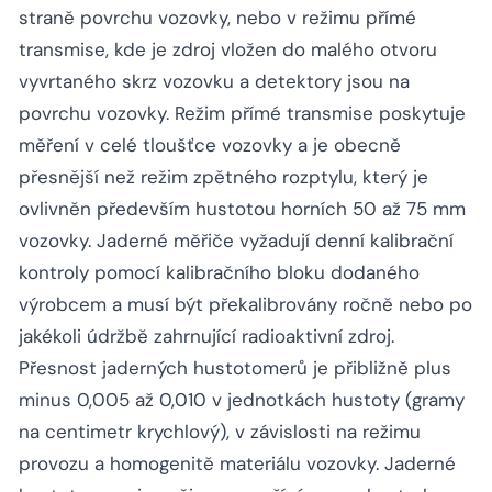
straně povrchu vozovky, nebo v režimu přímé
transmise, kde je zdroj vložen do malého otvoru
vyvrtaného skrz vozovku a detektory jsou na
povrchu vozovky. Režim přímé transmise poskytuje
měření v celé tloušťce vozovky a je obecně
přesnější než režim zpětného rozptylu, který je
ovlivněn především hustotou horních 50 až 75 mm
vozovky. Jaderné měřiče vyžadují denní kalibrační
kontroly pomocí kalibračního bloku dodaného
výrobcem a musí být překalibrovány ročně nebo po
jakékoli údržbě zahrnující radioaktivní zdroj.
Přesnost jaderných hustotomerů je přibližně plus
minus 0,005 až 0,010 v jednotkách hustoty (gramy
na centimetr krychlový), v závislosti na režimu
provozu a homogenitě materiálu vozovky. Jaderné