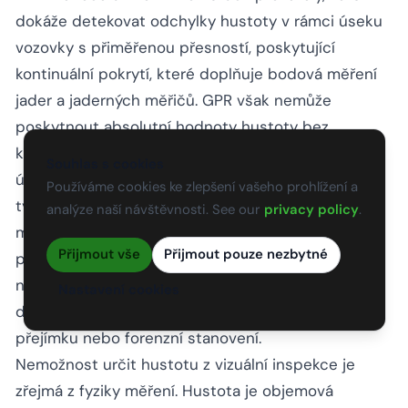
dokáže detekovat odchylky hustoty v rámci úseku
vozovky s přiměřenou přesností, poskytující
kontinuální pokrytí, které doplňuje bodová měření
jader a jaderných měřičů. GPR však nemůže
poskytnout absolutní hodnoty hustoty bez
kalibrace proti jádrovým vzorkům ze stejného
Souhlas s cookies
úseku a přesnost odhadu hustoty pomocí GPR je
Používáme cookies ke zlepšení vašeho prohlížení a
typicky v rozmezí plus minus 1,5 až 2,5 %
analýze naší návštěvnosti. See our
privacy policy
.
mezerovitosti při správné kalibraci. Tato úroveň
Přijmout vše
Přijmout pouze nezbytné
přesnosti je dostatečná pro identifikaci oblastí s
nízkou hustotou vyžadujících další šetření, ale není
Nastavení cookies
dostačující k nahrazení jádrového zkoušení pro
přejímku nebo forenzní stanovení.
Nemožnost určit hustotu z vizuální inspekce je
zřejmá z fyziky měření. Hustota je objemová