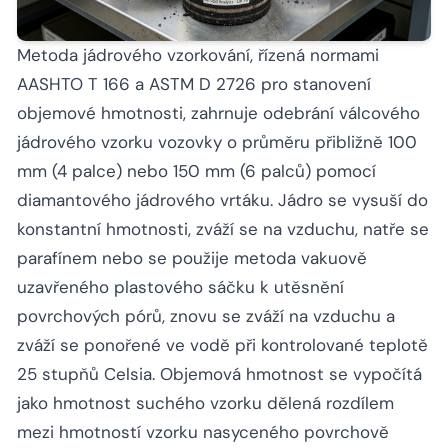
Metoda jádrového vzorkování, řízená normami
AASHTO T 166 a ASTM D 2726 pro stanovení
objemové hmotnosti, zahrnuje odebrání válcového
jádrového vzorku vozovky o průměru přibližně 100
mm (4 palce) nebo 150 mm (6 palců) pomocí
diamantového jádrového vrtáku. Jádro se vysuší do
konstantní hmotnosti, zváží se na vzduchu, natře se
parafínem nebo se použije metoda vakuově
uzavřeného plastového sáčku k utěsnění
povrchových pórů, znovu se zváží na vzduchu a
zváží se ponořené ve vodě při kontrolované teplotě
25 stupňů Celsia. Objemová hmotnost se vypočítá
jako hmotnost suchého vzorku dělená rozdílem
mezi hmotností vzorku nasyceného povrchově