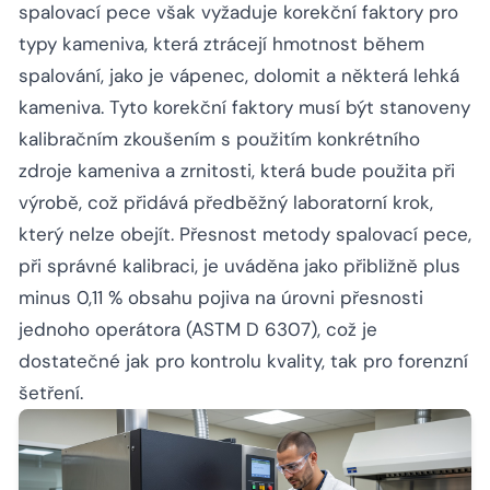
spalovací pece však vyžaduje korekční faktory pro
typy kameniva, která ztrácejí hmotnost během
spalování, jako je vápenec, dolomit a některá lehká
kameniva. Tyto korekční faktory musí být stanoveny
kalibračním zkoušením s použitím konkrétního
zdroje kameniva a zrnitosti, která bude použita při
výrobě, což přidává předběžný laboratorní krok,
který nelze obejít. Přesnost metody spalovací pece,
při správné kalibraci, je uváděna jako přibližně plus
minus 0,11 % obsahu pojiva na úrovni přesnosti
jednoho operátora (ASTM D 6307), což je
dostatečné jak pro kontrolu kvality, tak pro forenzní
šetření.