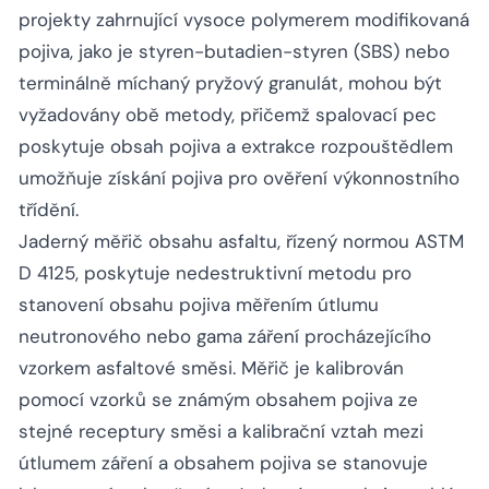
projekty zahrnující vysoce polymerem modifikovaná
pojiva, jako je styren-butadien-styren (SBS) nebo
terminálně míchaný pryžový granulát, mohou být
vyžadovány obě metody, přičemž spalovací pec
poskytuje obsah pojiva a extrakce rozpouštědlem
umožňuje získání pojiva pro ověření výkonnostního
třídění.
Jaderný měřič obsahu asfaltu, řízený normou ASTM
D 4125, poskytuje nedestruktivní metodu pro
stanovení obsahu pojiva měřením útlumu
neutronového nebo gama záření procházejícího
vzorkem asfaltové směsi. Měřič je kalibrován
pomocí vzorků se známým obsahem pojiva ze
stejné receptury směsi a kalibrační vztah mezi
útlumem záření a obsahem pojiva se stanovuje