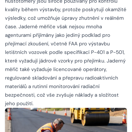
hustotomery jsou široce používány pro kontrolu
kvality během výstavby, protože poskytují okamžité
výsledky, což umožňuje úpravy zhutnění v reálném
čase. Jaderné měřiče však nejsou mnoha
agenturami přijímány jako jediný podklad pro
přejímací zkoušení, včetně FAA pro výstavbu
letištních vozovek podle specifikací P-401 a P-501,
které vyžadují jádrové vzorky pro přejímku. Jaderný
měřič také vyžaduje licencované operátory,
regulované skladování a přepravu radioaktivních
materiálů a rutinní monitorování radiační
bezpečnosti, což vše zvyšuje náklady a složitost
jeho použití.