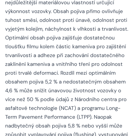
nejdůležitější materiálovou vlastností určující
výkonnost vozovky. Obsah pojiva přímo ovlivňuje
tuhost směsi, odolnost proti únavě, odolnost proti
vyjetým kolejím, náchylnost k vlhkosti a trvanlivost.
Optimální obsah pojiva zajišťuje dostatečnou
tloušťku filmu kolem částic kameniva pro zajištění
trvanlivosti a adheze při zachování dostatečného
zaklínění kameniva a vnitřního tření pro odolnost
proti trvalé deformaci. Rozdíl mezi optimálním
obsahem pojiva 5,2 % a nedostatečným obsahem
4,6 % může snížit únavovou životnost vozovky o
více než 50 % podle údajů z Národního centra pro
asfaltové technologie (NCAT) a programu Long-
Term Pavement Performance (LTPP). Naopak
nadbytečný obsah pojiva 5,8 % nebo vyšší může
způsobit vyplavování pojiva (flushing), vystupování