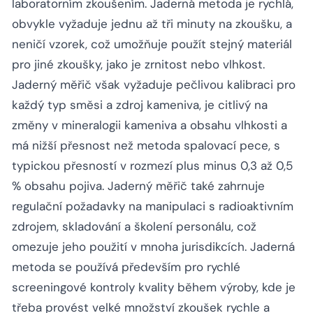
laboratorním zkoušením. Jaderná metoda je rychlá,
obvykle vyžaduje jednu až tři minuty na zkoušku, a
neničí vzorek, což umožňuje použít stejný materiál
pro jiné zkoušky, jako je zrnitost nebo vlhkost.
Jaderný měřič však vyžaduje pečlivou kalibraci pro
každý typ směsi a zdroj kameniva, je citlivý na
změny v mineralogii kameniva a obsahu vlhkosti a
má nižší přesnost než metoda spalovací pece, s
typickou přesností v rozmezí plus minus 0,3 až 0,5
% obsahu pojiva. Jaderný měřič také zahrnuje
regulační požadavky na manipulaci s radioaktivním
zdrojem, skladování a školení personálu, což
omezuje jeho použití v mnoha jurisdikcích. Jaderná
metoda se používá především pro rychlé
screeningové kontroly kvality během výroby, kde je
třeba provést velké množství zkoušek rychle a