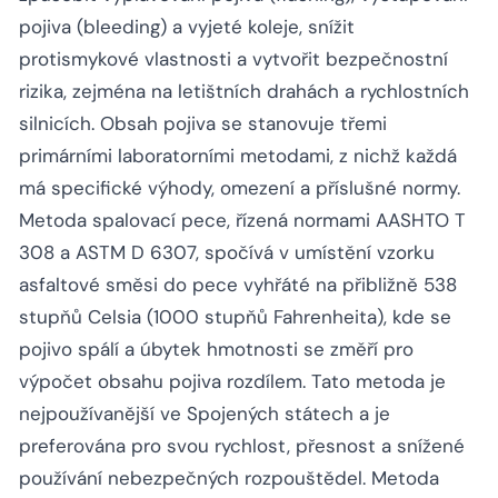
pojiva (bleeding) a vyjeté koleje, snížit
protismykové vlastnosti a vytvořit bezpečnostní
rizika, zejména na letištních drahách a rychlostních
silnicích. Obsah pojiva se stanovuje třemi
primárními laboratorními metodami, z nichž každá
má specifické výhody, omezení a příslušné normy.
Metoda spalovací pece, řízená normami AASHTO T
308 a ASTM D 6307, spočívá v umístění vzorku
asfaltové směsi do pece vyhřáté na přibližně 538
stupňů Celsia (1000 stupňů Fahrenheita), kde se
pojivo spálí a úbytek hmotnosti se změří pro
výpočet obsahu pojiva rozdílem. Tato metoda je
nejpoužívanější ve Spojených státech a je
preferována pro svou rychlost, přesnost a snížené
používání nebezpečných rozpouštědel. Metoda