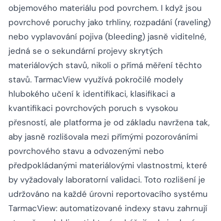
objemového materiálu pod povrchem. I když jsou
povrchové poruchy jako trhliny, rozpadání (raveling)
nebo vyplavování pojiva (bleeding) jasně viditelné,
jedná se o sekundární projevy skrytých
materiálových stavů, nikoli o přímá měření těchto
stavů. TarmacView využívá pokročilé modely
hlubokého učení k identifikaci, klasifikaci a
kvantifikaci povrchových poruch s vysokou
přesností, ale platforma je od základu navržena tak,
aby jasně rozlišovala mezi přímými pozorováními
povrchového stavu a odvozenými nebo
předpokládanými materiálovými vlastnostmi, které
by vyžadovaly laboratorní validaci. Toto rozlišení je
udržováno na každé úrovni reportovacího systému
TarmacView: automatizované indexy stavu zahrnují