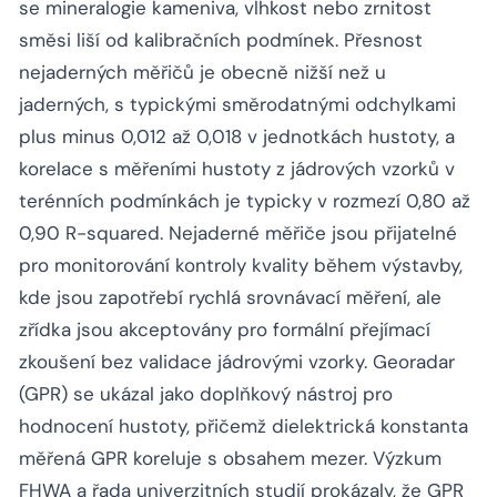
se mineralogie kameniva, vlhkost nebo zrnitost
směsi liší od kalibračních podmínek. Přesnost
nejaderných měřičů je obecně nižší než u
jaderných, s typickými směrodatnými odchylkami
plus minus 0,012 až 0,018 v jednotkách hustoty, a
korelace s měřeními hustoty z jádrových vzorků v
terénních podmínkách je typicky v rozmezí 0,80 až
0,90 R-squared. Nejaderné měřiče jsou přijatelné
pro monitorování kontroly kvality během výstavby,
kde jsou zapotřebí rychlá srovnávací měření, ale
zřídka jsou akceptovány pro formální přejímací
zkoušení bez validace jádrovými vzorky. Georadar
(GPR) se ukázal jako doplňkový nástroj pro
hodnocení hustoty, přičemž dielektrická konstanta
měřená GPR koreluje s obsahem mezer. Výzkum
FHWA a řada univerzitních studií prokázaly, že GPR