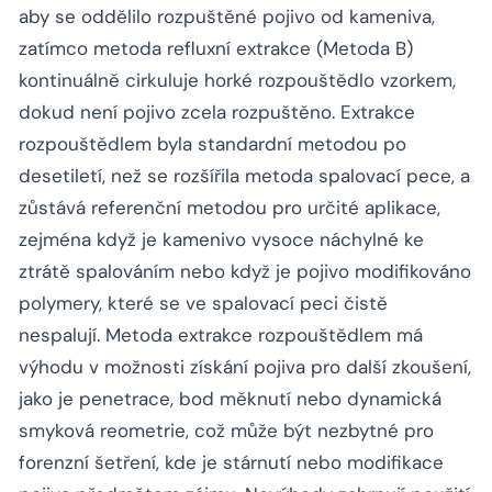
aby se oddělilo rozpuštěné pojivo od kameniva,
zatímco metoda refluxní extrakce (Metoda B)
kontinuálně cirkuluje horké rozpouštědlo vzorkem,
dokud není pojivo zcela rozpuštěno. Extrakce
rozpouštědlem byla standardní metodou po
desetiletí, než se rozšířila metoda spalovací pece, a
zůstává referenční metodou pro určité aplikace,
zejména když je kamenivo vysoce náchylné ke
ztrátě spalováním nebo když je pojivo modifikováno
polymery, které se ve spalovací peci čistě
nespalují. Metoda extrakce rozpouštědlem má
výhodu v možnosti získání pojiva pro další zkoušení,
jako je penetrace, bod měknutí nebo dynamická
smyková reometrie, což může být nezbytné pro
forenzní šetření, kde je stárnutí nebo modifikace