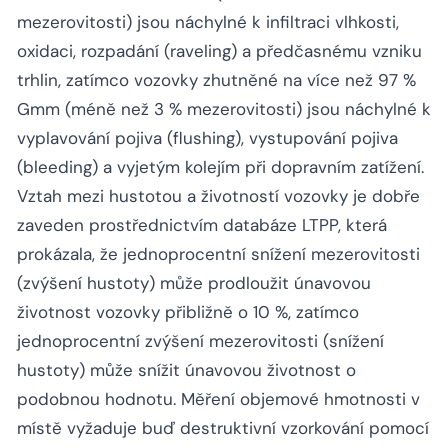
mezerovitosti) jsou náchylné k infiltraci vlhkosti,
oxidaci, rozpadání (raveling) a předčasnému vzniku
trhlin, zatímco vozovky zhutněné na více než 97 %
Gmm (méně než 3 % mezerovitosti) jsou náchylné k
vyplavování pojiva (flushing), vystupování pojiva
(bleeding) a vyjetým kolejím při dopravním zatížení.
Vztah mezi hustotou a životností vozovky je dobře
zaveden prostřednictvím databáze LTPP, která
prokázala, že jednoprocentní snížení mezerovitosti
(zvýšení hustoty) může prodloužit únavovou
životnost vozovky přibližně o 10 %, zatímco
jednoprocentní zvýšení mezerovitosti (snížení
hustoty) může snížit únavovou životnost o
podobnou hodnotu. Měření objemové hmotnosti v
místě vyžaduje buď destruktivní vzorkování pomocí