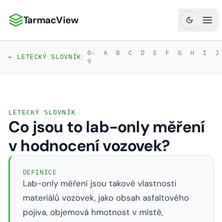
TarmacView
TarmacView: Precizní letecká analytika
Ote
0-
A
B
C
D
E
F
G
H
I
J
|
← LETECKÝ SLOVNÍK
9
LETECKÝ SLOVNÍK
Co jsou to lab-only měření
v hodnocení vozovek?
DEFINICE
Lab-only měření jsou takové vlastnosti
materiálů vozovek, jako obsah asfaltového
pojiva, objemová hmotnost v místě,