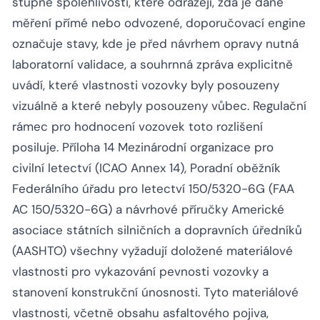
stupně spolehlivosti, které odrážejí, zda je dané
měření přímé nebo odvozené, doporučovací engine
označuje stavy, kde je před návrhem opravy nutná
laboratorní validace, a souhrnná zpráva explicitně
uvádí, které vlastnosti vozovky byly posouzeny
vizuálně a které nebyly posouzeny vůbec. Regulační
rámec pro hodnocení vozovek toto rozlišení
posiluje. Příloha 14 Mezinárodní organizace pro
civilní letectví (ICAO Annex 14), Poradní oběžník
Federálního úřadu pro letectví 150/5320-6G (FAA
AC 150/5320-6G) a návrhové příručky Americké
asociace státních silničních a dopravních úředníků
(AASHTO) všechny vyžadují doložené materiálové
vlastnosti pro vykazování pevnosti vozovky a
stanovení konstrukční únosnosti. Tyto materiálové
vlastnosti, včetně obsahu asfaltového pojiva,