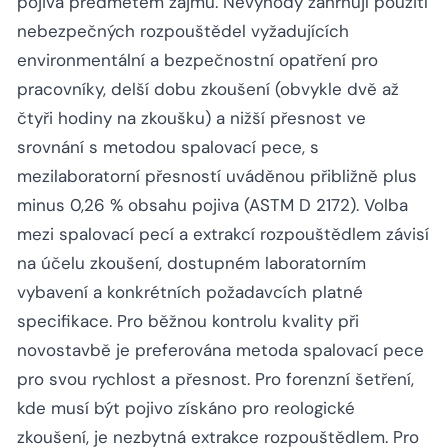
pojiva předmětem zájmu. Nevýhody zahrnují použití
nebezpečných rozpouštědel vyžadujících
environmentální a bezpečnostní opatření pro
pracovníky, delší dobu zkoušení (obvykle dvě až
čtyři hodiny na zkoušku) a nižší přesnost ve
srovnání s metodou spalovací pece, s
mezilaboratorní přesností uváděnou přibližně plus
minus 0,26 % obsahu pojiva (ASTM D 2172). Volba
mezi spalovací pecí a extrakcí rozpouštědlem závisí
na účelu zkoušení, dostupném laboratorním
vybavení a konkrétních požadavcích platné
specifikace. Pro běžnou kontrolu kvality při
novostavbě je preferována metoda spalovací pece
pro svou rychlost a přesnost. Pro forenzní šetření,
kde musí být pojivo získáno pro reologické
zkoušení, je nezbytná extrakce rozpouštědlem. Pro