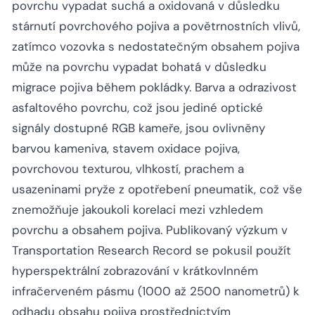
povrchu vypadat suchá a oxidovaná v důsledku
stárnutí povrchového pojiva a povětrnostních vlivů,
zatímco vozovka s nedostatečným obsahem pojiva
může na povrchu vypadat bohatá v důsledku
migrace pojiva během pokládky. Barva a odrazivost
asfaltového povrchu, což jsou jediné optické
signály dostupné RGB kameře, jsou ovlivněny
barvou kameniva, stavem oxidace pojiva,
povrchovou texturou, vlhkostí, prachem a
usazeninami pryže z opotřebení pneumatik, což vše
znemožňuje jakoukoli korelaci mezi vzhledem
povrchu a obsahem pojiva. Publikovaný výzkum v
Transportation Research Record se pokusil použít
hyperspektrální zobrazování v krátkovlnném
infračerveném pásmu (1000 až 2500 nanometrů) k
odhadu obsahu pojiva prostřednictvím