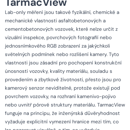
TarmacView
Lab-only měření jsou takové fyzikální, chemické a
mechanické vlastnosti asfaltobetonových a
cementobetonových vozovek, které nelze určit z
vizuální inspekce, povrchových fotografií nebo
jednosnímkového RGB zobrazení za jakýchkoli
světelných podmínek nebo rozlišení kamery. Tyto
vlastnosti jsou zásadní pro pochopení konstrukční
únosnosti vozovky, kvality materiálu, souladu s
provedením a zbytkové životnosti, přesto jsou pro
kamerový senzor neviditelné, protože existují pod
povrchem vozovky, na rozhraní kamenivo-pojivo
nebo uvnitř pórové struktury materiálu. TarmacView
funguje na principu, že inženýrská důvěryhodnost
vyžaduje explicitní vymezení hranice mezi tím, co
lze pozorovat vizuálně, a tím, co vyžaduje