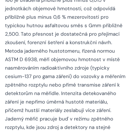
166 je uváděna přibližně plus minus 0,015 v
jednotkách objemové hmotnosti, což odpovídá
přibližně plus minus 0,6 % mezerovitosti pro
typickou hutnou asfaltovou směs s Gmm přibližně
2,500. Tato přesnost je dostatečná pro přejímací
zkoušení, forenzní šetření a konstrukční návrh.
Metoda jaderného hustotomeru, řízená normou
ASTM D 6938, měří objemovou hmotnost v místě
nasměrováním radioaktivního zdroje (typicky
cesium-137 pro gama záření) do vozovky a měřením
zpětného rozptylu nebo přímé transmise záření k
detektorům na měřidle. Intenzita detekovaného
záření je nepřímo úměrná hustotě materiálu,
přičemž hustší materiály zeslabují více záření.
Jaderný měřič pracuje buď v režimu zpětného
rozptylu, kde jsou zdroj a detektory na stejné