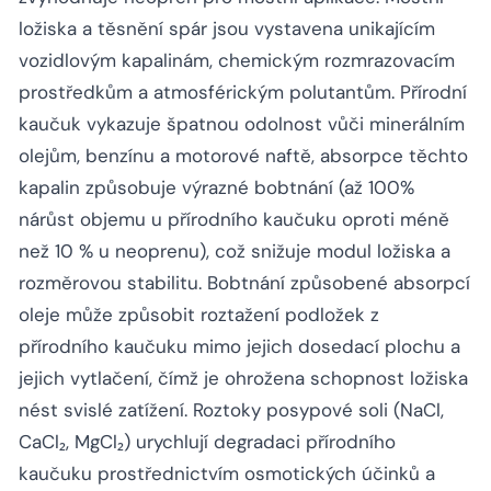
ložiska a těsnění spár jsou vystavena unikajícím
vozidlovým kapalinám, chemickým rozmrazovacím
prostředkům a atmosférickým polutantům. Přírodní
kaučuk vykazuje špatnou odolnost vůči minerálním
olejům, benzínu a motorové naftě, absorpce těchto
kapalin způsobuje výrazné bobtnání (až 100%
nárůst objemu u přírodního kaučuku oproti méně
než 10 % u neoprenu), což snižuje modul ložiska a
rozměrovou stabilitu. Bobtnání způsobené absorpcí
oleje může způsobit roztažení podložek z
přírodního kaučuku mimo jejich dosedací plochu a
jejich vytlačení, čímž je ohrožena schopnost ložiska
nést svislé zatížení. Roztoky posypové soli (NaCl,
CaCl₂, MgCl₂) urychlují degradaci přírodního
kaučuku prostřednictvím osmotických účinků a