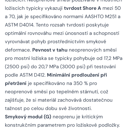
ložiscích typicky vykazují
tvrdost Shore A
mezi 50
a 70, jak je specifikováno normami AASHTO M251 a
ASTM D4014. Tento rozsah tvrdosti poskytuje
optimální rovnováhu mezi únosností a schopností
vyrovnávat pohyb prostřednictvím smykové
deformace.
Pevnost v tahu
neoprenových směsí
pro mostní ložiska se typicky pohybuje od 17,2 MPa
(2500 psi) do 20,7 MPa (3000 psi) při testování
podle ASTM D412.
Minimální prodloužení při
přetržení
je specifikováno na 350 % pro
neoprenové směsi po tepelném stárnutí, což
zajišťuje, že si materiál zachovává dostatečnou
tažnost po celou dobu své životnosti.
Smykový modul (G)
neoprenu je kritickým
konstrukčním parametrem pro ložiskové podložky.