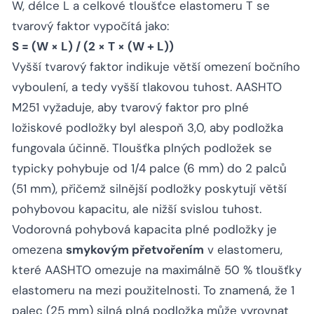
W, délce L a celkové tloušťce elastomeru T se
tvarový faktor vypočítá jako:
S = (W × L) / (2 × T × (W + L))
Vyšší tvarový faktor indikuje větší omezení bočního
vyboulení, a tedy vyšší tlakovou tuhost. AASHTO
M251 vyžaduje, aby tvarový faktor pro plné
ložiskové podložky byl alespoň 3,0, aby podložka
fungovala účinně. Tloušťka plných podložek se
typicky pohybuje od 1/4 palce (6 mm) do 2 palců
(51 mm), přičemž silnější podložky poskytují větší
pohybovou kapacitu, ale nižší svislou tuhost.
Vodorovná pohybová kapacita plné podložky je
omezena
smykovým přetvořením
v elastomeru,
které AASHTO omezuje na maximálně 50 % tloušťky
elastomeru na mezi použitelnosti. To znamená, že 1
palec (25 mm) silná plná podložka může vyrovnat