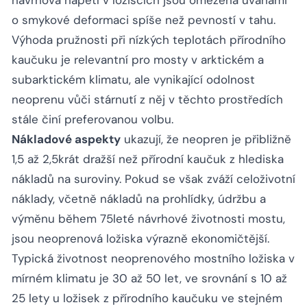
návrhová napětí v ložiscích jsou omezena úvahami
o smykové deformaci spíše než pevností v tahu.
Výhoda pružnosti při nízkých teplotách přírodního
kaučuku je relevantní pro mosty v arktickém a
subarktickém klimatu, ale vynikající odolnost
neoprenu vůči stárnutí z něj v těchto prostředích
stále činí preferovanou volbu.
Nákladové aspekty
ukazují, že neopren je přibližně
1,5 až 2,5krát dražší než přírodní kaučuk z hlediska
nákladů na suroviny. Pokud se však zváží celoživotní
náklady, včetně nákladů na prohlídky, údržbu a
výměnu během 75leté návrhové životnosti mostu,
jsou neoprenová ložiska výrazně ekonomičtější.
Typická životnost neoprenového mostního ložiska v
mírném klimatu je 30 až 50 let, ve srovnání s 10 až
25 lety u ložisek z přírodního kaučuku ve stejném