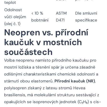
teplot
Odolnost
< 10 %
ASTM
Dle smluvní
vůči olejům
bobtnání
D471
specifikace
(olej č. 1)
Neopren vs. přírodní
kaučuk v mostních
součástech
Volba neoprenu namísto přírodního kaučuku pro
mostní ložiska a těsnění spár je určena zásadně
odlišnými charakteristikami chemické odolnosti a
stárnutí obou elastomerů.
Přírodní kaučuk (NR)
,
polyisopren získaný z latexu stromů Hevea
brasiliensis, má molekulární strukturu sestávající z
opakujících se isoprenových jednotek (C₅H₈) s cis-