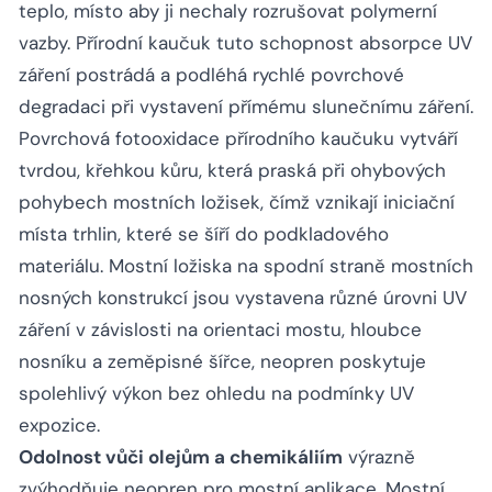
teplo, místo aby ji nechaly rozrušovat polymerní
vazby. Přírodní kaučuk tuto schopnost absorpce UV
záření postrádá a podléhá rychlé povrchové
degradaci při vystavení přímému slunečnímu záření.
Povrchová fotooxidace přírodního kaučuku vytváří
tvrdou, křehkou kůru, která praská při ohybových
pohybech mostních ložisek, čímž vznikají iniciační
místa trhlin, které se šíří do podkladového
materiálu. Mostní ložiska na spodní straně mostních
nosných konstrukcí jsou vystavena různé úrovni UV
záření v závislosti na orientaci mostu, hloubce
nosníku a zeměpisné šířce, neopren poskytuje
spolehlivý výkon bez ohledu na podmínky UV
expozice.
Odolnost vůči olejům a chemikáliím
výrazně
zvýhodňuje neopren pro mostní aplikace. Mostní