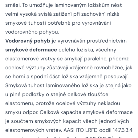
směsi. To umožňuje laminovaným ložiskům nést
velmi vysoká svislá zatížení při zachování nízké
smykové tuhosti potřebné pro vyrovnávání
vodorovného pohybu.
Vodorovný pohyb
je vyrovnáván prostřednictvím
smykové deformace
celého ložiska, všechny
elastomerové vrstvy se smykají paralelně, přičemž
ocelové výztuhy zůstávají vzájemně rovnoběžné, jak
se horní a spodní část ložiska vzájemně posouvají.
Smyková tuhost laminovaného ložiska je stejná jako
u plné podložky o stejné celkové tloušťce
elastomeru, protože ocelové výztuhy nekladou
smyku odpor. Celková kapacita smykové deformace
je součtem smykových kapacit všech jednotlivých
elastomerových vrstev. AASHTO LRFD oddíl 14.7.6.3.4