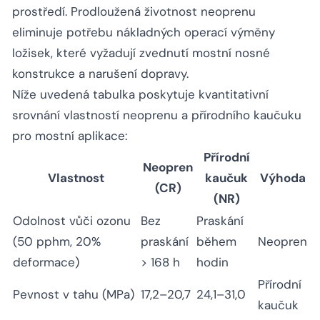
prostředí. Prodloužená životnost neoprenu
eliminuje potřebu nákladných operací výměny
ložisek, které vyžadují zvednutí mostní nosné
konstrukce a narušení dopravy.
Níže uvedená tabulka poskytuje kvantitativní
srovnání vlastností neoprenu a přírodního kaučuku
pro mostní aplikace:
Přírodní
Neopren
Vlastnost
kaučuk
Výhoda
(CR)
(NR)
Odolnost vůči ozonu
Bez
Praskání
(50 pphm, 20%
praskání
během
Neopren
deformace)
> 168 h
hodin
Přírodní
Pevnost v tahu (MPa)
17,2–20,7
24,1–31,0
kaučuk