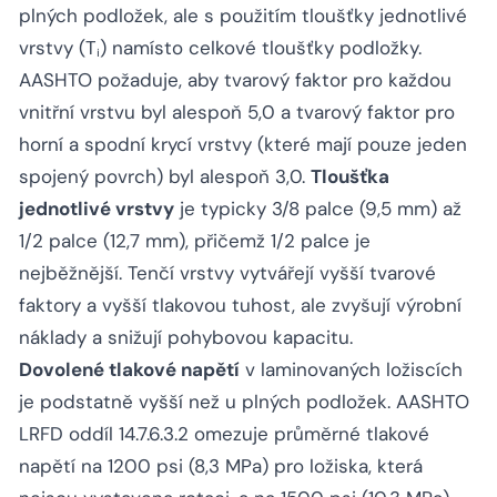
plných podložek, ale s použitím tloušťky jednotlivé
vrstvy (Tᵢ) namísto celkové tloušťky podložky.
AASHTO požaduje, aby tvarový faktor pro každou
vnitřní vrstvu byl alespoň 5,0 a tvarový faktor pro
horní a spodní krycí vrstvy (které mají pouze jeden
spojený povrch) byl alespoň 3,0.
Tloušťka
jednotlivé vrstvy
je typicky 3/8 palce (9,5 mm) až
1/2 palce (12,7 mm), přičemž 1/2 palce je
nejběžnější. Tenčí vrstvy vytvářejí vyšší tvarové
faktory a vyšší tlakovou tuhost, ale zvyšují výrobní
náklady a snižují pohybovou kapacitu.
Dovolené tlakové napětí
v laminovaných ložiscích
je podstatně vyšší než u plných podložek. AASHTO
LRFD oddíl 14.7.6.3.2 omezuje průměrné tlakové
napětí na 1200 psi (8,3 MPa) pro ložiska, která