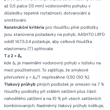
až 0,5 palce (13 mm) vodorovného pohybu v
důsledku tepelné roztažnosti, dotvarování a
smršťování.
Konstrukční kritéria
pro tloušťku plné podložky
jsou stanovena požadavky na pohyb. AASHTO LRFD
oddíl 14.7.5.3.4 požaduje, aby celková tloušťka
elastomeru (T) splňovala:
T ≥ 2 × Δₛ
kde Δₛ je maximální vodorovný pohyb v ložisku na
mezi použitelnosti. To zajišťuje, že smykové
přetvoření γ = Δₛ/T nepřesáhne 0,50 (50 %).
Tlakový průhyb
plných podložek je omezen na 7 %
tloušťky podložky při stálém zatížení plus části
nahodilého zatížení a na 10 % při všech zatíženích
kombinovaných. Nadměrný tlakový průhyb indikuje,