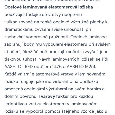
Ocelově laminovaná elastomerová ložiska
používají střídající se vrstvy neoprenu
vulkanizované na tenké ocelové výztužné plechy k
dramatickému zvýšení svislé únosnosti při
zachování vodorovné pružnosti. Ocelové laminace
zabraňují bočnímu vyboulení elastomeru při svislém
stlačení, čímž účinně omezují kaučuk a zvyšují jeho
tlakovou tuhost. Návrh laminovaných ložisek se řídí
AASHTO LRFD oddílem 14.7.6 a AASHTO M251.
Každá vnitřní elastomerová vrstva v laminovaném
ložisku funguje jako individuální plná podložka
omezená ocelovými výztuhami na svém horním a
dolním povrchu.
Tvarový faktor
pro každou
jednotlivou vrstvu elastomeru v laminovaném
ložisku se vypočítá pomocí stejného vzorce jako u