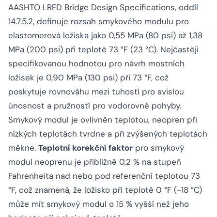
AASHTO LRFD Bridge Design Specifications, oddíl
14.7.5.2, definuje rozsah smykového modulu pro
elastomerová ložiska jako 0,55 MPa (80 psi) až 1,38
MPa (200 psi) při teplotě 73 °F (23 °C). Nejčastěji
specifikovanou hodnotou pro návrh mostních
ložisek je 0,90 MPa (130 psi) při 73 °F, což
poskytuje rovnováhu mezi tuhostí pro svislou
únosnost a pružností pro vodorovné pohyby.
Smykový modul je ovlivněn teplotou, neopren při
nízkých teplotách tvrdne a při zvýšených teplotách
měkne.
Teplotní korekční faktor
pro smykový
modul neoprenu je přibližně 0,2 % na stupeň
Fahrenheita nad nebo pod referenční teplotou 73
°F, což znamená, že ložisko při teplotě 0 °F (-18 °C)
může mít smykový modul o 15 % vyšší než jeho