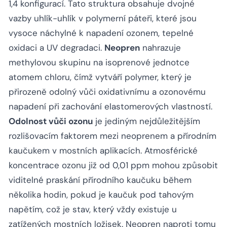
1,4 konfigurací. Tato struktura obsahuje dvojné
vazby uhlík-uhlík v polymerní páteři, které jsou
vysoce náchylné k napadení ozonem, tepelné
oxidaci a UV degradaci.
Neopren
nahrazuje
methylovou skupinu na isoprenové jednotce
atomem chloru, čímž vytváří polymer, který je
přirozeně odolný vůči oxidativnímu a ozonovému
napadení při zachování elastomerových vlastností.
Odolnost vůči ozonu
je jediným nejdůležitějším
rozlišovacím faktorem mezi neoprenem a přírodním
kaučukem v mostních aplikacích. Atmosférické
koncentrace ozonu již od 0,01 ppm mohou způsobit
viditelné praskání přírodního kaučuku během
několika hodin, pokud je kaučuk pod tahovým
napětím, což je stav, který vždy existuje u
zatížených mostních ložisek. Neopren naproti tomu