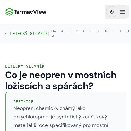
TarmacView
TarmacView: Precizní letecká analytika
Ote
0-
A
B
C
D
E
F
G
H
I
J
|
← LETECKÝ SLOVNÍK
9
LETECKÝ SLOVNÍK
Co je neopren v mostních
ložiscích a spárách?
DEFINICE
Neopren, chemicky známý jako
polychloropren, je syntetický kaučukový
materiál široce specifikovaný pro mostní