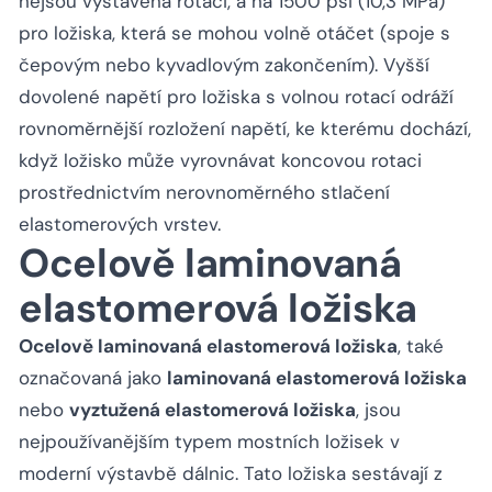
nejsou vystavena rotaci, a na 1500 psi (10,3 MPa)
pro ložiska, která se mohou volně otáčet (spoje s
čepovým nebo kyvadlovým zakončením). Vyšší
dovolené napětí pro ložiska s volnou rotací odráží
rovnoměrnější rozložení napětí, ke kterému dochází,
když ložisko může vyrovnávat koncovou rotaci
prostřednictvím nerovnoměrného stlačení
elastomerových vrstev.
Ocelově laminovaná
elastomerová ložiska
Ocelově laminovaná elastomerová ložiska
, také
označovaná jako
laminovaná elastomerová ložiska
nebo
vyztužená elastomerová ložiska
, jsou
nejpoužívanějším typem mostních ložisek v
moderní výstavbě dálnic. Tato ložiska sestávají z