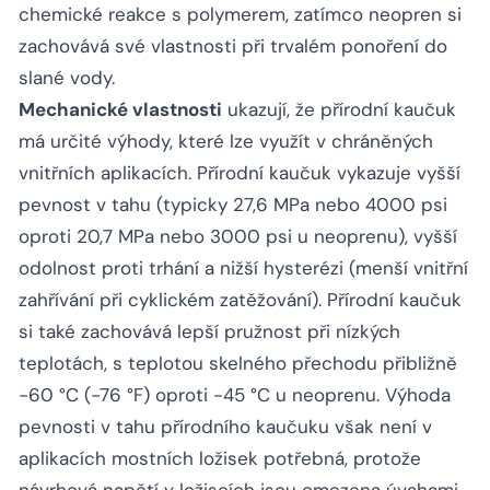
chemické reakce s polymerem, zatímco neopren si
zachovává své vlastnosti při trvalém ponoření do
slané vody.
Mechanické vlastnosti
ukazují, že přírodní kaučuk
má určité výhody, které lze využít v chráněných
vnitřních aplikacích. Přírodní kaučuk vykazuje vyšší
pevnost v tahu (typicky 27,6 MPa nebo 4000 psi
oproti 20,7 MPa nebo 3000 psi u neoprenu), vyšší
odolnost proti trhání a nižší hysterézi (menší vnitřní
zahřívání při cyklickém zatěžování). Přírodní kaučuk
si také zachovává lepší pružnost při nízkých
teplotách, s teplotou skelného přechodu přibližně
-60 °C (-76 °F) oproti -45 °C u neoprenu. Výhoda
pevnosti v tahu přírodního kaučuku však není v
aplikacích mostních ložisek potřebná, protože