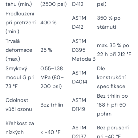
tahu (min.)
(2500 psi)
D412
psi)
Prodloužení
ASTM
350 % po
při přetržení
400 %
D412
stárnutí
(min.)
Trvalá
ASTM
max. 35 % po
deformace
25 %
D395
22 h při 212 °F
(max.)
Metoda B
Smykový
0,55–1,38
Dle
ASTM
modul G při
MPa (80–
konstrukční
D4014
73 °F
200 psi)
specifikace
Bez trhlin po
Odolnost
ASTM
Bez trhlin
168 h při 50
vůči ozonu
D1149
pphm
Křehkost za
ASTM
Bez porušení
nízkých
< -40 °F
D2137
při -40 °F