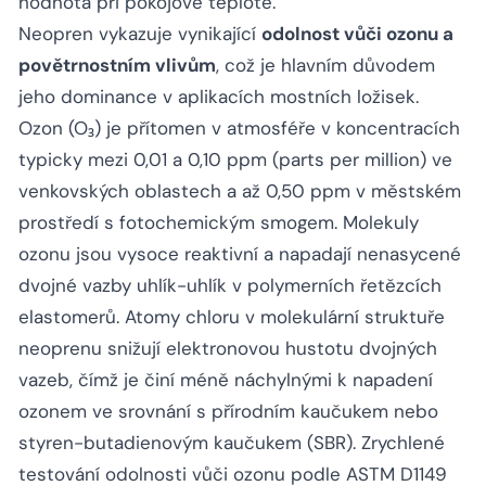
hodnota při pokojové teplotě.
Neopren vykazuje vynikající
odolnost vůči ozonu a
povětrnostním vlivům
, což je hlavním důvodem
jeho dominance v aplikacích mostních ložisek.
Ozon (O₃) je přítomen v atmosféře v koncentracích
typicky mezi 0,01 a 0,10 ppm (parts per million) ve
venkovských oblastech a až 0,50 ppm v městském
prostředí s fotochemickým smogem. Molekuly
ozonu jsou vysoce reaktivní a napadají nenasycené
dvojné vazby uhlík-uhlík v polymerních řetězcích
elastomerů. Atomy chloru v molekulární struktuře
neoprenu snižují elektronovou hustotu dvojných
vazeb, čímž je činí méně náchylnými k napadení
ozonem ve srovnání s přírodním kaučukem nebo
styren-butadienovým kaučukem (SBR). Zrychlené
testování odolnosti vůči ozonu podle ASTM D1149