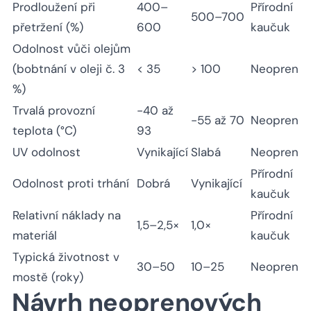
Prodloužení při
400–
Přírodní
500–700
přetržení (%)
600
kaučuk
Odolnost vůči olejům
(bobtnání v oleji č. 3
< 35
> 100
Neopren
%)
Trvalá provozní
-40 až
-55 až 70
Neopren
teplota (°C)
93
UV odolnost
Vynikající
Slabá
Neopren
Přírodní
Odolnost proti trhání
Dobrá
Vynikající
kaučuk
Relativní náklady na
Přírodní
1,5–2,5×
1,0×
materiál
kaučuk
Typická životnost v
30–50
10–25
Neopren
mostě (roky)
Návrh neoprenových