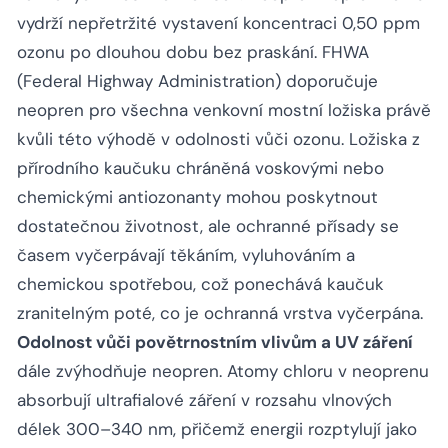
vydrží nepřetržité vystavení koncentraci 0,50 ppm
ozonu po dlouhou dobu bez praskání. FHWA
(Federal Highway Administration) doporučuje
neopren pro všechna venkovní mostní ložiska právě
kvůli této výhodě v odolnosti vůči ozonu. Ložiska z
přírodního kaučuku chráněná voskovými nebo
chemickými antiozonanty mohou poskytnout
dostatečnou životnost, ale ochranné přísady se
časem vyčerpávají těkáním, vyluhováním a
chemickou spotřebou, což ponechává kaučuk
zranitelným poté, co je ochranná vrstva vyčerpána.
Odolnost vůči povětrnostním vlivům a UV záření
dále zvýhodňuje neopren. Atomy chloru v neoprenu
absorbují ultrafialové záření v rozsahu vlnových
délek 300–340 nm, přičemž energii rozptylují jako