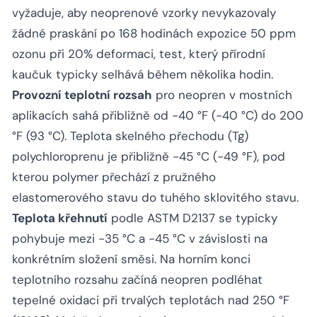
vyžaduje, aby neoprenové vzorky nevykazovaly
žádné praskání po 168 hodinách expozice 50 ppm
ozonu při 20% deformaci, test, který přírodní
kaučuk typicky selhává během několika hodin.
Provozní teplotní rozsah
pro neopren v mostních
aplikacích sahá přibližně od -40 °F (-40 °C) do 200
°F (93 °C). Teplota skelného přechodu (Tg)
polychloroprenu je přibližně -45 °C (-49 °F), pod
kterou polymer přechází z pružného
elastomerového stavu do tuhého sklovitého stavu.
Teplota křehnutí
podle ASTM D2137 se typicky
pohybuje mezi -35 °C a -45 °C v závislosti na
konkrétním složení směsi. Na horním konci
teplotního rozsahu začíná neopren podléhat
tepelné oxidaci při trvalých teplotách nad 250 °F