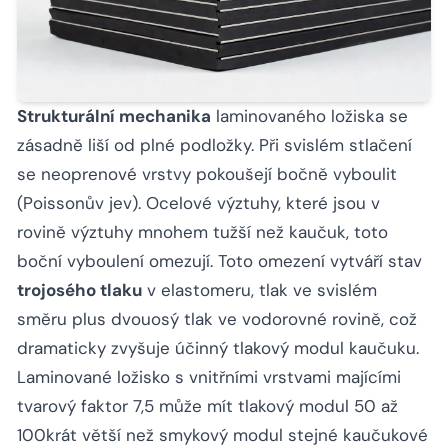
Strukturální mechanika
laminovaného ložiska se
zásadně liší od plné podložky. Při svislém stlačení
se neoprenové vrstvy pokoušejí bočně vyboulit
(Poissonův jev). Ocelové výztuhy, které jsou v
rovině výztuhy mnohem tužší než kaučuk, toto
boční vyboulení omezují. Toto omezení vytváří stav
trojosého tlaku
v elastomeru, tlak ve svislém
směru plus dvouosý tlak ve vodorovné rovině, což
dramaticky zvyšuje účinný tlakový modul kaučuku.
Laminované ložisko s vnitřními vrstvami majícími
tvarový faktor 7,5 může mít tlakový modul 50 až
100krát větší než smykový modul stejné kaučukové