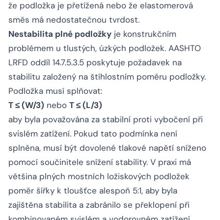
že podložka je přetížená nebo že elastomerová
směs má nedostatečnou tvrdost.
Nestabilita plné podložky
je konstrukčním
problémem u tlustých, úzkých podložek. AASHTO
LRFD oddíl 14.7.5.3.5 poskytuje požadavek na
stabilitu založený na štíhlostním poměru podložky.
Podložka musí splňovat:
T ≤ (W/3)
nebo
T ≤ (L/3)
aby byla považována za stabilní proti vybočení při
svislém zatížení. Pokud tato podmínka není
splněna, musí být dovolené tlakové napětí sníženo
pomocí součinitele snížení stability. V praxi má
většina plných mostních ložiskových podložek
poměr šířky k tloušťce alespoň 5:1, aby byla
zajištěna stabilita a zabránilo se překlopení při
kombinovaném svislém a vodorovném zatížení.