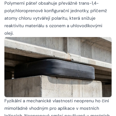
Polymerní páteř obsahuje převážně trans-1,4-
polychloroprenové konfigurační jednotky, přičemž
atomy chloru vytvářejí polaritu, která snižuje
reaktivitu materiálu s ozonem a uhlovodíkovými
oleji.
Fyzikální a mechanické vlastnosti neoprenu ho činí
mimořádně vhodným pro aplikace v mostních
ložiscích. Neoprenové směsi používané v mostních