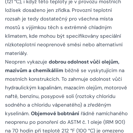
(121 °C), i když této teploty je v provozu mostních
ložisek dosaženo jen zřídka. Provozní teplotní
rozsah je tedy dostatečný pro všechna místa
mostů s výjimkou těch s extrémně chladným
klimatem, kde mohou být specifikovány speciální
nízkoteplotní neoprenové směsi nebo alternativní
materiály.
Neopren vykazuje
dobrou odolnost vůči olejům,
mazivům a chemikáliím
běžně se vyskytujícím na
mostních konstrukcích. To zahrnuje odolnost vůči
hydraulickým kapalinám, mazacím olejům, motorové
naftě, benzínu, posypové soli (roztoky chloridu
sodného a chloridu vápenatého) a zředěným
kyselinám.
Objemové bobtnání
řádně namíchaného
neoprenu po ponoření do ASTM č. 1 oleje (IRM 901)
na 70 hodin při teplotě 212 °F (100 °C) je omezeno