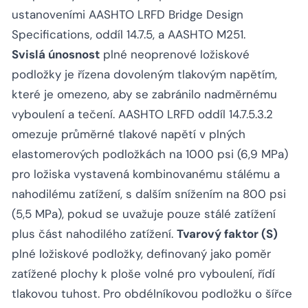
ustanoveními AASHTO LRFD Bridge Design
Specifications, oddíl 14.7.5, a AASHTO M251.
Svislá únosnost
plné neoprenové ložiskové
podložky je řízena dovoleným tlakovým napětím,
které je omezeno, aby se zabránilo nadměrnému
vyboulení a tečení. AASHTO LRFD oddíl 14.7.5.3.2
omezuje průměrné tlakové napětí v plných
elastomerových podložkách na 1000 psi (6,9 MPa)
pro ložiska vystavená kombinovanému stálému a
nahodilému zatížení, s dalším snížením na 800 psi
(5,5 MPa), pokud se uvažuje pouze stálé zatížení
plus část nahodilého zatížení.
Tvarový faktor (S)
plné ložiskové podložky, definovaný jako poměr
zatížené plochy k ploše volné pro vyboulení, řídí
tlakovou tuhost. Pro obdélníkovou podložku o šířce