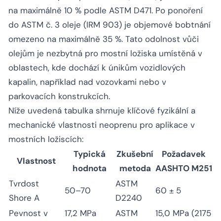
na maximálně 10 % podle ASTM D471. Po ponoření
do ASTM č. 3 oleje (IRM 903) je objemové bobtnání
omezeno na maximálně 35 %. Tato odolnost vůči
olejům je nezbytná pro mostní ložiska umístěná v
oblastech, kde dochází k únikům vozidlových
kapalin, například nad vozovkami nebo v
parkovacích konstrukcích.
Níže uvedená tabulka shrnuje klíčové fyzikální a
mechanické vlastnosti neoprenu pro aplikace v
mostních ložiscích:
Typická
Zkušební
Požadavek
Vlastnost
hodnota
metoda
AASHTO M251
Tvrdost
ASTM
50–70
60 ± 5
Shore A
D2240
Pevnost v
17,2 MPa
ASTM
15,0 MPa (2175