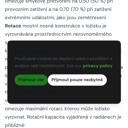
omezuje smykové přetvoření na 0,50 (50 %) při
provozním zatížení a na 0,70 (70 %) při zatížení
extrémními událostmi, jako jsou zemětřesení.
Rotace
mostní nosné konstrukce v ložisku je
vyrovnávána prostřednictvím nerovnoměrného
stlačení jednotlivých elastomerových vrstev,
kaučuk se stlačuje více na jedné straně ložiska než
Souhlas s cookies
Používáme cookies ke zlepšení vašeho prohlížení a
na druhé, což umožňuje, aby se horní a spodní
analýze naší návštěvnosti. See our
privacy policy
.
povrch ložiska vzájemně pootočily. Rotační kapacita
laminovaného ložiska je určena počtem a tloušťkou
Přijmout vše
Přijmout pouze nezbytné
vnitřních elastomerových vrstev. AASHTO omezuje
Nastavení cookies
tlakové přetvoření vyvolané rotací na okraji jakékoli
vnitřní vrstvy na 50 % tloušťky vrstvy, což účinně
omezuje maximální rotaci, kterou může ložisko
vyrovnat. Rotační kapacita vyjádřená v radiánech je
přibližně: