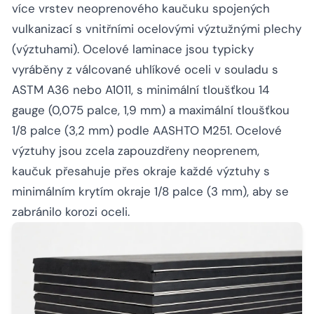
více vrstev neoprenového kaučuku spojených
vulkanizací s vnitřními ocelovými výztužnými plechy
(výztuhami). Ocelové laminace jsou typicky
vyráběny z válcované uhlíkové oceli v souladu s
ASTM A36 nebo A1011, s minimální tloušťkou 14
gauge (0,075 palce, 1,9 mm) a maximální tloušťkou
1/8 palce (3,2 mm) podle AASHTO M251. Ocelové
výztuhy jsou zcela zapouzdřeny neoprenem,
kaučuk přesahuje přes okraje každé výztuhy s
minimálním krytím okraje 1/8 palce (3 mm), aby se
zabránilo korozi oceli.