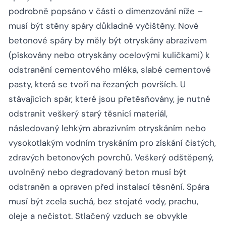
podrobně popsáno v části o dimenzování níže –
musí být stěny spáry důkladně vyčištěny. Nové
betonové spáry by měly být otryskány abrazivem
(pískovány nebo otryskány ocelovými kuličkami) k
odstranění cementového mléka, slabé cementové
pasty, která se tvoří na řezaných površích. U
stávajících spár, které jsou přetěsňovány, je nutné
odstranit veškerý starý těsnicí materiál,
následovaný lehkým abrazivním otryskáním nebo
vysokotlakým vodním tryskáním pro získání čistých,
zdravých betonových povrchů. Veškerý odštěpený,
uvolněný nebo degradovaný beton musí být
odstraněn a opraven před instalací těsnění. Spára
musí být zcela suchá, bez stojaté vody, prachu,
oleje a nečistot. Stlačený vzduch se obvykle