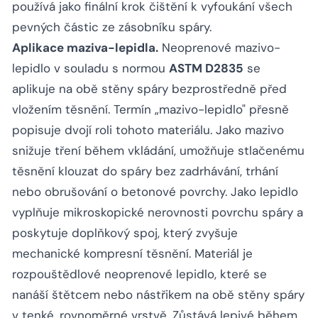
používá jako finální krok čištění k vyfoukání všech
pevných částic ze zásobníku spáry.
Aplikace maziva-lepidla.
Neoprenové mazivo-
lepidlo v souladu s normou
ASTM D2835
se
aplikuje na obě stěny spáry bezprostředně před
vložením těsnění. Termín „mazivo-lepidlo" přesně
popisuje dvojí roli tohoto materiálu. Jako mazivo
snižuje tření během vkládání, umožňuje stlačenému
těsnění klouzat do spáry bez zadrhávání, trhání
nebo obrušování o betonové povrchy. Jako lepidlo
vyplňuje mikroskopické nerovnosti povrchu spáry a
poskytuje doplňkový spoj, který zvyšuje
mechanické kompresní těsnění. Materiál je
rozpouštědlové neoprenové lepidlo, které se
nanáší štětcem nebo nástřikem na obě stěny spáry
v tenké, rovnoměrné vrstvě. Zůstává lepivé během