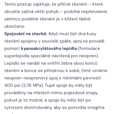
Tento postup zajišťuje, že příčné těsnění – které
obvykle zažívá větší pohyb – probíhá nepřerušeně,
zatímco podélné těsnění je v křížení řádně
ukončeno.
Spojování na stavbě.
Když musí být dva kusy
těsnění spojeny v souvislé spáře, spoj se provádí
pomocí
kyanoakrylátového lepidla
(formulace
superlepidla speciálně navržená pro neopren).
Lepidlo se nanáší na vnitřní žebra obou konců
těsnění a konce se přitisknou k sobě, čímž vznikne
neopren-neoprenový spoj s minimální pevností
400 psi (2,76 MPa). Tupé spoje by měly být
prováděny na místech mimo pojezdové stopy,
pokud je to možné, a spoje by měly být po
vytvrzení zkontrolovány, aby se potvrdila integrita