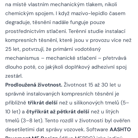
na místě vlastním mechanickým tlakem, nikoli
chemickým spojem. I když mazivo-lepidlo časem
degraduje, těsnění nadále funguje pouze
prostřednictvím stlačení. Terénní studie instalací
kompresních těsnění, které jsou v provozu více než
25 let, potvrzují, že primární vodotěsný
mechanismus – mechanické stlačení – přetrvává
dlouho poté, co jakýkoli doplňkový adhezivní spoj
zestárl.
Prodloužená životnost.
Životnost 15 až 30 let u
správně instalovaných kompresních těsnění je
přibližně
třikrát delší
než u silikonových tmelů (5–
10 let) a
čtyřikrát až pětkrát delší
než u litých
tmelů (3–8 let). Tento rozdíl v životnosti byl ověřen
desetiletími dat správy vozovek. Software
AASHTO