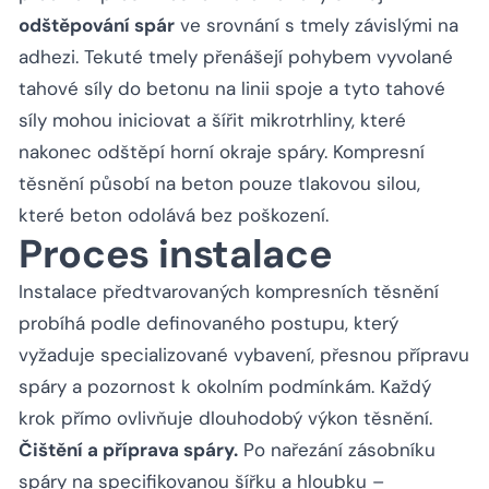
odštěpování spár
ve srovnání s tmely závislými na
adhezi. Tekuté tmely přenášejí pohybem vyvolané
tahové síly do betonu na linii spoje a tyto tahové
síly mohou iniciovat a šířit mikrotrhliny, které
nakonec odštěpí horní okraje spáry. Kompresní
těsnění působí na beton pouze tlakovou silou,
které beton odolává bez poškození.
Proces instalace
Instalace předtvarovaných kompresních těsnění
probíhá podle definovaného postupu, který
vyžaduje specializované vybavení, přesnou přípravu
spáry a pozornost k okolním podmínkám. Každý
krok přímo ovlivňuje dlouhodobý výkon těsnění.
Čištění a příprava spáry.
Po nařezání zásobníku
spáry na specifikovanou šířku a hloubku –