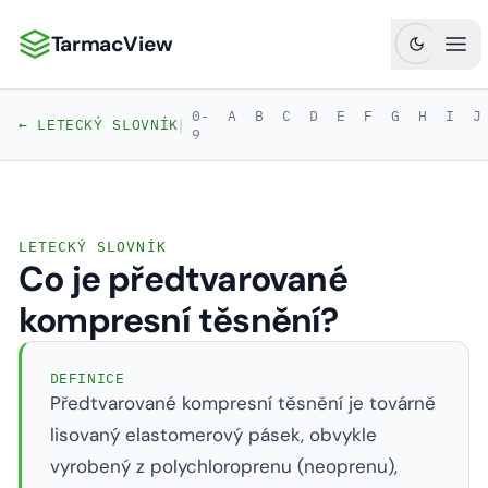
TarmacView
TarmacView: Precizní letecká analytika
Ote
0-
A
B
C
D
E
F
G
H
I
J
|
← LETECKÝ SLOVNÍK
9
LETECKÝ SLOVNÍK
Co je předtvarované
kompresní těsnění?
DEFINICE
Předtvarované kompresní těsnění je továrně
lisovaný elastomerový pásek, obvykle
vyrobený z polychloroprenu (neoprenu),