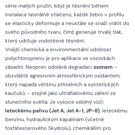
série malých pružin, když je těsnění během
instalace laterálně stlačeno, každé žebro v profilu
se elasticky deformuje a neustále se snaží vrátit do
svého původního tvaru, čímž generuje trvalý tlak,
který udržuje vodotěsné těsnění.
Vnější chemická a environmentální odolnost
polychloroprenu je pro aplikace ve vozovkách
zásadní. Neopren odolává degradaci
ozonem
–
obzvláště agresivním atmosférickým oxidantem,
který napadá většinu přírodních a syntetických
kaučuků – stejně jako ultrafialovému záření ze
slunečního světla. Je vysoce odolný vůči
leteckému palivu (Jet A, Jet A-1, JP-8)
, leteckému
benzínu, hydraulickým kapalinám (včetně
fosfátesterového Skydrolu), chemikáliím pro