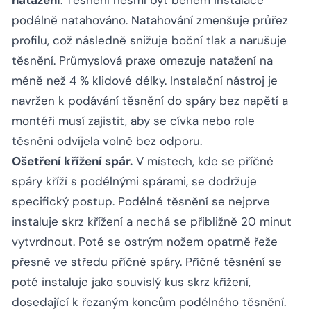
natažení
. Těsnění nesmí být během instalace
podélně natahováno. Natahování zmenšuje průřez
profilu, což následně snižuje boční tlak a narušuje
těsnění. Průmyslová praxe omezuje natažení na
méně než 4 % klidové délky. Instalační nástroj je
navržen k podávání těsnění do spáry bez napětí a
montéři musí zajistit, aby se cívka nebo role
těsnění odvíjela volně bez odporu.
Ošetření křížení spár.
V místech, kde se příčné
spáry kříží s podélnými spárami, se dodržuje
specifický postup. Podélné těsnění se nejprve
instaluje skrz křížení a nechá se přibližně 20 minut
vytvrdnout. Poté se ostrým nožem opatrně řeže
přesně ve středu příčné spáry. Příčné těsnění se
poté instaluje jako souvislý kus skrz křížení,
dosedající k řezaným koncům podélného těsnění.