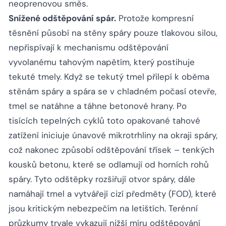
neoprenovou směs.
Snížené odštěpování spár.
Protože kompresní
těsnění působí na stěny spáry pouze tlakovou silou,
nepřispívají k mechanismu odštěpování
vyvolanému tahovým napětím, který postihuje
tekuté tmely. Když se tekutý tmel přilepí k oběma
stěnám spáry a spára se v chladném počasí otevře,
tmel se natáhne a táhne betonové hrany. Po
tisících tepelných cyklů toto opakované tahové
zatížení iniciuje únavové mikrotrhliny na okraji spáry,
což nakonec způsobí odštěpování třísek – tenkých
kousků betonu, které se odlamují od horních rohů
spáry. Tyto odštěpky rozšiřují otvor spáry, dále
namáhají tmel a vytvářejí cizí předměty (FOD), které
jsou kritickým nebezpečím na letištích. Terénní
průzkumy trvale vykazují nižší míru odštěpování