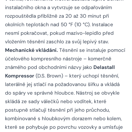
instalačního okna a vytvrzuje se odpařováním
rozpouštědla přibližně za 20 až 30 minut při
okolních teplotách nad 50 °F (10 °C). Instalace
nesmí pokračovat, pokud mazivo-lepidlo před
vložením těsnění zaschlo za svůj lepivý stav.
Mechanické vkládání.
Těsnění se instaluje pomocí
účelového kompresního nástroje – komerčně
známého pod obchodními názvy jako
Delastall
Kompressor
(D.S. Brown) – který uchopí těsnění,
laterálně jej stlačí na požadovanou šířku a vkládá
do spáry ve správné hloubce. Nástroj se obvykle
skládá ze sady válečků nebo vodítek, které
postupně stlačují těsnění při jeho průchodu,
kombinované s hloubkovým dorazem nebo kolem,
které se pohybuje po povrchu vozovky a umísťuje