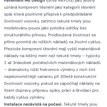
Pavement ME Design
(dříve MEPDG) jako jediný
uznává kompresní těsnění jako kategorii těsnění
spár, která pozitivně přispívá k předpokládané
životnosti vozovky, zatímco tekuté tmely jsou
modelovány pouze jako položka údržby bez
strukturálního přínosu. Prodloužená životnost se
přímo promítá do nižších nákladů na životní cyklus.
Přestože kompresní těsnění mají vyšší materiálové
náklady na běžný metr než tekuté tmely – typicky
2 až 3násobek počátečních materiálových nákladů
– dramaticky nižší frekvence výměny z nich činí
nejekonomičtější variantu při 30leté konstrukční
životnosti vozovky, pokud se započítají náklady na
řízení dopravy, přípravu spáry, práci a likvidaci pro
každý cyklus výměny.
Instalace nezávislá na počasí.
Tekuté tmely jsou