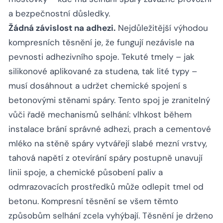
a bezpečnostní důsledky.
Žádná závislost na adhezi.
Nejdůležitější výhodou
kompresních těsnění je, že fungují nezávisle na
pevnosti adhezivního spoje. Tekuté tmely – jak
silikonové aplikované za studena, tak lité typy –
musí dosáhnout a udržet chemické spojení s
betonovými stěnami spáry. Tento spoj je zranitelný
vůči řadě mechanismů selhání: vlhkost během
instalace brání správné adhezi, prach a cementové
mléko na stěně spáry vytvářejí slabé mezní vrstvy,
tahová napětí z otevírání spáry postupně unavují
linii spoje, a chemické působení paliv a
odmrazovacích prostředků může odlepit tmel od
betonu. Kompresní těsnění se všem těmto
způsobům selhání zcela vyhýbají. Těsnění je drženo