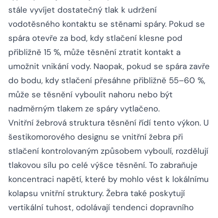
stále vyvíjet dostatečný tlak k udržení
vodotěsného kontaktu se stěnami spáry. Pokud se
spára otevře za bod, kdy stlačení klesne pod
přibližně 15 %, může těsnění ztratit kontakt a
umožnit vnikání vody. Naopak, pokud se spára zavře
do bodu, kdy stlačení přesáhne přibližně 55–60 %,
může se těsnění vyboulit nahoru nebo být
nadměrným tlakem ze spáry vytlačeno.
Vnitřní žebrová struktura těsnění řídí tento výkon. U
šestikomorového designu se vnitřní žebra při
stlačení kontrolovaným způsobem vyboulí, rozdělují
tlakovou sílu po celé výšce těsnění. To zabraňuje
koncentraci napětí, které by mohlo vést k lokálnímu
kolapsu vnitřní struktury. Žebra také poskytují
vertikální tuhost, odolávají tendenci dopravního