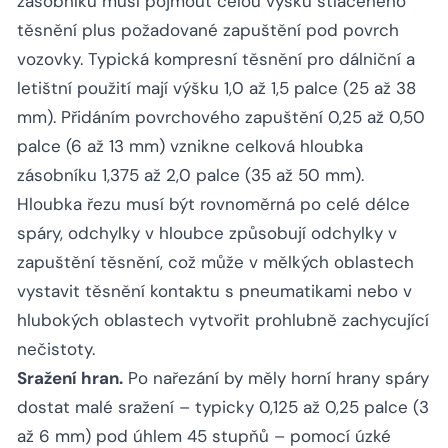
zásobníku musí pojmout celou výšku stlačeného
těsnění plus požadované zapuštění pod povrch
vozovky. Typická kompresní těsnění pro dálniční a
letištní použití mají výšku 1,0 až 1,5 palce (25 až 38
mm). Přidáním povrchového zapuštění 0,25 až 0,50
palce (6 až 13 mm) vznikne celková hloubka
zásobníku 1,375 až 2,0 palce (35 až 50 mm).
Hloubka řezu musí být rovnoměrná po celé délce
spáry, odchylky v hloubce způsobují odchylky v
zapuštění těsnění, což může v mělkých oblastech
vystavit těsnění kontaktu s pneumatikami nebo v
hlubokých oblastech vytvořit prohlubně zachycující
nečistoty.
Sražení hran.
Po nařezání by měly horní hrany spáry
dostat malé sražení – typicky 0,125 až 0,25 palce (3
až 6 mm) pod úhlem 45 stupňů – pomocí úzké