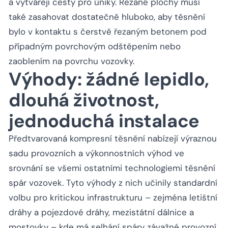
a vytvářejí cesty pro úniky. Řezané plochy musí
také zasahovat dostatečně hluboko, aby těsnění
bylo v kontaktu s čerstvě řezaným betonem pod
případným povrchovým odštěpením nebo
zaoblením na povrchu vozovky.
Výhody: žádné lepidlo,
dlouhá životnost,
jednoduchá instalace
Předtvarovaná kompresní těsnění nabízejí výraznou
sadu provozních a výkonnostních výhod ve
srovnání se všemi ostatními technologiemi těsnění
spár vozovek. Tyto výhody z nich učinily standardní
volbu pro kritickou infrastrukturu – zejména letištní
dráhy a pojezdové dráhy, mezistátní dálnice a
mostovky – kde má selhání spáry závažné provozní