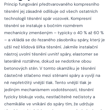
Princip fungování předtvarovaného kompresního
těsnění jej zásadně odlišuje od všech ostatních
technologií těsnění spár vozovek. Kompresní
těsnění se instaluje s bočním rozměrem
mechanicky zmenšeným – typicky o 40 % až 60 %
– a vkládá se do řezaného zásobníku spáry, který je
užší než klidová šířka těsnění. Jakmile instalační
nástroj uvolní těsnění uvnitř spáry, elastomer se
laterálně roztáhne, dokud se nedotkne obou
betonových stěn. V tomto okamžiku je těsnění
částečně stlačeno mezi stěnami spáry a vyvíjí na
ně nepřetržitý vnější tlak. Tento vnější tlak je
jediným mechanismem vodotěsnosti, těsnění
fyzicky blokuje vodu, nestlačitelné nečistoty a
chemikálie ve vnikání do spáry tím, že udržuje