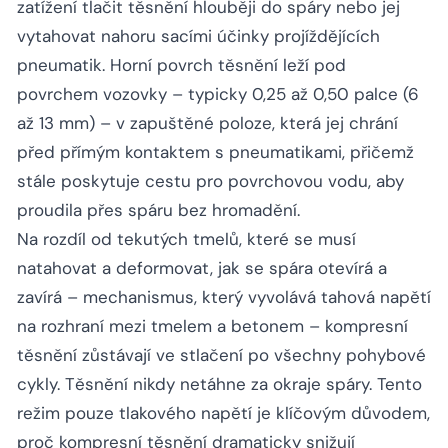
zatížení tlačit těsnění hlouběji do spáry nebo jej
vytahovat nahoru sacími účinky projíždějících
pneumatik. Horní povrch těsnění leží pod
povrchem vozovky – typicky 0,25 až 0,50 palce (6
až 13 mm) – v zapuštěné poloze, která jej chrání
před přímým kontaktem s pneumatikami, přičemž
stále poskytuje cestu pro povrchovou vodu, aby
proudila přes spáru bez hromadění.
Na rozdíl od tekutých tmelů, které se musí
natahovat a deformovat, jak se spára otevírá a
zavírá – mechanismus, který vyvolává tahová napětí
na rozhraní mezi tmelem a betonem – kompresní
těsnění zůstávají ve stlačení po všechny pohybové
cykly. Těsnění nikdy netáhne za okraje spáry. Tento
režim pouze tlakového napětí je klíčovým důvodem,
proč kompresní těsnění dramaticky snižují