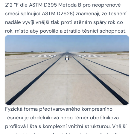
212 °F dle ASTM D395 Metoda B pro neoprenové
směsi splňující ASTM D2628) znamenají, že těsnění
nadále vyvíjí vnější tlak proti stěnám spáry rok co
rok, místo aby povolilo a ztratilo těsnicí schopnost.
Fyzická forma předtvarovaného kompresního
těsnění je obdélníková nebo téměř obdélníková
profilová lišta s komplexní vnitřní strukturou. Vnější