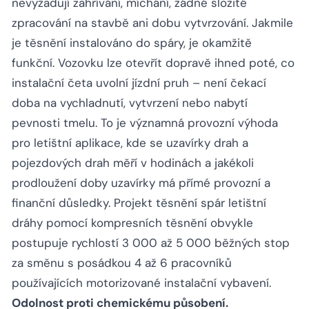
nevyžadují zahřívání, míchání, žádné složité
zpracování na stavbě ani dobu vytvrzování. Jakmile
je těsnění instalováno do spáry, je okamžitě
funkční. Vozovku lze otevřít dopravě ihned poté, co
instalační četa uvolní jízdní pruh – není čekací
doba na vychladnutí, vytvrzení nebo nabytí
pevnosti tmelu. To je významná provozní výhoda
pro letištní aplikace, kde se uzavírky drah a
pojezdových drah měří v hodinách a jakékoli
prodloužení doby uzavírky má přímé provozní a
finanční důsledky. Projekt těsnění spár letištní
dráhy pomocí kompresních těsnění obvykle
postupuje rychlostí 3 000 až 5 000 běžných stop
za směnu s posádkou 4 až 6 pracovníků
používajících motorizované instalační vybavení.
Odolnost proti chemickému působení.