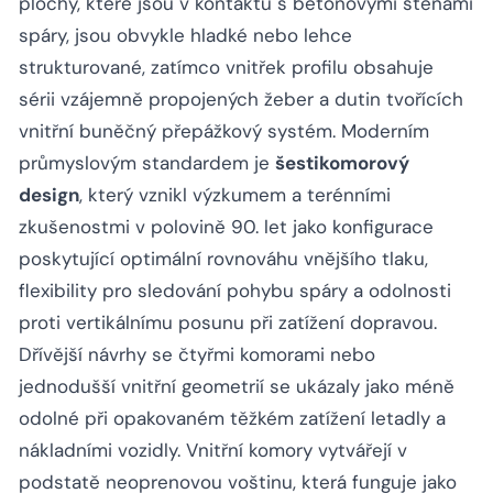
plochy, které jsou v kontaktu s betonovými stěnami
spáry, jsou obvykle hladké nebo lehce
strukturované, zatímco vnitřek profilu obsahuje
sérii vzájemně propojených žeber a dutin tvořících
vnitřní buněčný přepážkový systém. Moderním
průmyslovým standardem je
šestikomorový
design
, který vznikl výzkumem a terénními
zkušenostmi v polovině 90. let jako konfigurace
poskytující optimální rovnováhu vnějšího tlaku,
flexibility pro sledování pohybu spáry a odolnosti
proti vertikálnímu posunu při zatížení dopravou.
Dřívější návrhy se čtyřmi komorami nebo
jednodušší vnitřní geometrií se ukázaly jako méně
odolné při opakovaném těžkém zatížení letadly a
nákladními vozidly. Vnitřní komory vytvářejí v
podstatě neoprenovou voštinu, která funguje jako