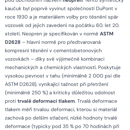
kaučuk byl poprvé vyvinut společností DuPont v
roce 1930 a je materiálem volby pro těsnění spár
vozovek od jejich zavedení na počátku 60. let 20.
století. Neopren je specifikován v normě
ASTM
D2628
– hlavní normě pro předtvarovaná
kompresní těsnění v cementobetonových
vozovkách – díky své výjimečné kombinaci
mechanických a chemických vlastností. Poskytuje
vysokou pevnost v tahu (minimálně 2 000 psi dle
ASTM D2628), vynikající tažnost při přetržení
(minimálně 250 %) a kriticky důležitou odolnost
proti
trvalé deformaci tlakem
. Trvalá deformace
tlakem měří trvalou deformaci, kterou si materiál
zachová po delším stlačení, nízké hodnoty trvalé
deformace (typicky pod 35 % po 70 hodinách při