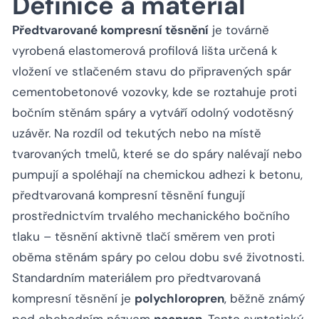
Definice a materiál
Předtvarované kompresní těsnění
je továrně
vyrobená elastomerová profilová lišta určená k
vložení ve stlačeném stavu do připravených spár
cementobetonové vozovky, kde se roztahuje proti
bočním stěnám spáry a vytváří odolný vodotěsný
uzávěr. Na rozdíl od tekutých nebo na místě
tvarovaných tmelů, které se do spáry nalévají nebo
pumpují a spoléhají na chemickou adhezi k betonu,
předtvarovaná kompresní těsnění fungují
prostřednictvím trvalého mechanického bočního
tlaku – těsnění aktivně tlačí směrem ven proti
oběma stěnám spáry po celou dobu své životnosti.
Standardním materiálem pro předtvarovaná
kompresní těsnění je
polychloropren
, běžně známý
pod obchodním názvem
neopren
. Tento syntetický