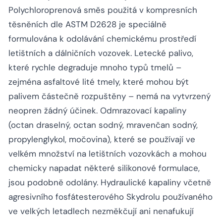
Polychloroprenová směs použitá v kompresních
těsněních dle ASTM D2628 je speciálně
formulována k odolávání chemickému prostředí
letištních a dálničních vozovek. Letecké palivo,
které rychle degraduje mnoho typů tmelů –
zejména asfaltové lité tmely, které mohou být
palivem částečně rozpuštěny – nemá na vytvrzený
neopren žádný účinek. Odmrazovací kapaliny
(octan draselný, octan sodný, mravenčan sodný,
propylenglykol, močovina), které se používají ve
velkém množství na letištních vozovkách a mohou
chemicky napadat některé silikonové formulace,
jsou podobně odolány. Hydraulické kapaliny včetně
agresivního fosfátesterového Skydrolu používaného
ve velkých letadlech nezměkčují ani nenafukují