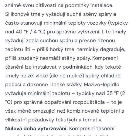
známé svou citlivostí na podmínky instalace.
Silikonové tmely vyžadují suché stěny spáry a
často stanovují minimální teploty vozovky (typicky
nad 40 °F / 4 °C) pro správné vytvrzení. Lité tmely
vyžadují zcela suchou spáru a přesně řízenou
teplotu lití – příliš horký tmel termicky degraduje,
příliš studený nesmáčí stěny spáry. Kompresní
těsnění lze instalovat v podmínkách, kdy tekuté
tmely nelze: vlhké (ale ne mokré) spáry, chladné
počasí a dokonce i lehké srážky. Mazivo-lepidlo
vyžaduje minimální teplotu – typicky nad 35 °F (2
°C) pro správné odpařování rozpouštědla – to je
však méně omezující než kombinované teplotní a
vlhkostní požadavky tekutých alternativ.
Nulová doba vytvrzování.
Kompresní těsnění