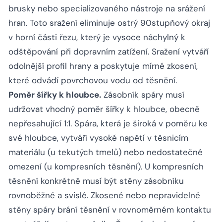
brusky nebo specializovaného nástroje na srážení
hran. Toto sražení eliminuje ostrý 90stupňový okraj
v horní části řezu, který je vysoce náchylný k
odštěpování při dopravním zatížení. Sražení vytváří
odolnější profil hrany a poskytuje mírné zkosení,
které odvádí povrchovou vodu od těsnění.
Poměr šířky k hloubce.
Zásobník spáry musí
udržovat vhodný poměr šířky k hloubce, obecně
nepřesahující 1:1. Spára, která je široká v poměru ke
své hloubce, vytváří vysoké napětí v těsnicím
materiálu (u tekutých tmelů) nebo nedostatečné
omezení (u kompresních těsnění). U kompresních
těsnění konkrétně musí být stěny zásobníku
rovnoběžné a svislé. Zkosené nebo nepravidelné
stěny spáry brání těsnění v rovnoměrném kontaktu