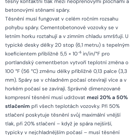
těsný kontaktní tlak mezi neoprenovými plochami a
betonovými stěnami spáry.
Těsnění musí fungovat v celém ročním rozsahu
pohybu spáry. Cementobetonové vozovky se v
letním horku roztahují a v zimním chladu smršťují. U
typické desky délky 20 stop (6,1 metru) s tepelným
koeficientem přibližně 5,5 × 10⁻⁶ in/in/°F pro
portlandský cementbeton vytvoří teplotní změna o
100 °F (56 °C) změnu délky přibližně 0,13 palce (3,3
mm). Spáry se v chladném počasí otevírají více a v
horkém počasí se zavírají. Správně dimenzované
kompresní těsnění musí udržovat
mezi 20% a 50%
stlačením
při všech teplotách vozovky. Při 50%
stlačení poskytuje těsnění svůj maximální vnější
tlak, při 20% stlačení – když je spára nejširší,
typicky v nejchladnějším počasí – musí těsnění