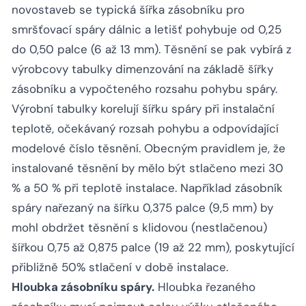
novostaveb se typická šířka zásobníku pro
smršťovací spáry dálnic a letišť pohybuje od 0,25
do 0,50 palce (6 až 13 mm). Těsnění se pak vybírá z
výrobcovy tabulky dimenzování na základě šířky
zásobníku a vypočteného rozsahu pohybu spáry.
Výrobní tabulky korelují šířku spáry při instalační
teplotě, očekávaný rozsah pohybu a odpovídající
modelové číslo těsnění. Obecným pravidlem je, že
instalované těsnění by mělo být stlačeno mezi 30
% a 50 % při teplotě instalace. Například zásobník
spáry nařezaný na šířku 0,375 palce (9,5 mm) by
mohl obdržet těsnění s klidovou (nestlačenou)
šířkou 0,75 až 0,875 palce (19 až 22 mm), poskytující
přibližně 50% stlačení v době instalace.
Hloubka zásobníku spáry.
Hloubka řezaného