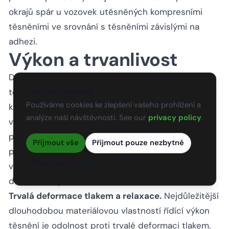
okrajů spár u vozovek utěsněných kompresními
těsněními ve srovnání s těsněními závislými na
adhezi.
Výkon a trvanlivost
Dlouhodobý výkon předtvarovaných kompresních
těsnění závisí na interakci materiálových vlastností,
Souhlas s cookies
Používáme cookies ke zlepšení vašeho prohlížení a
kvalitě instalace, charakteristikách pohybu spáry a
analýze naší návštěvnosti. See our
privacy policy
.
vystavení prostředí. Pokud jsou všechny faktory
příznivé, jsou běžně dokumentovány životnosti
Přijmout vše
Přijmout pouze nezbytné
přesahující 25 let. Pokud je některý faktor narušen,
Nastavení cookies
výkon předvídatelně degraduje prostřednictvím
dobře známých mechanismů selhání.
Trvalá deformace tlakem a relaxace.
Nejdůležitější
dlouhodobou materiálovou vlastností řídící výkon
těsnění je odolnost proti trvalé deformaci tlakem.