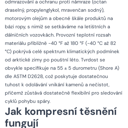
odmrazování a ochranu proti námraze (octan
draselný, propylenglykol, mravenčan sodný),
motorovým olejům a obecné škále produktů na
bázi ropy, s nimiž se setkáváme na letištních a
dálničních vozovkách. Provozní teplotní rozsah
materiálu přibližně -40 °F až 180 °F (-40 °C až 82
°C) pokrývá celé spektrum klimatických podmínek
od arktické zimy po pouštní léto. Tvrdost se
obvykle specifikuje na 55 ± 5 durometru (Shore A)
dle ASTM D2628, což poskytuje dostatečnou
tuhost k odolávání vnikání kamenů a nečistot,
přičemž zůstává dostatečně flexibilní pro sledování
cyklů pohybu spáry.
Jak kompresní těsnění
fungují