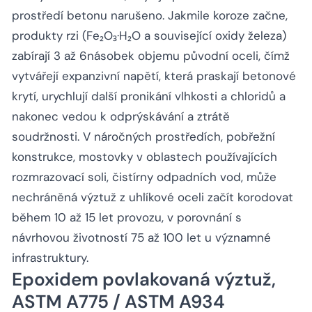
prostředí betonu narušeno. Jakmile koroze začne,
produkty rzi (Fe₂O₃·H₂O a související oxidy železa)
zabírají 3 až 6násobek objemu původní oceli, čímž
vytvářejí expanzivní napětí, která praskají betonové
krytí, urychlují další pronikání vlhkosti a chloridů a
nakonec vedou k odprýskávání a ztrátě
soudržnosti. V náročných prostředích, pobřežní
konstrukce, mostovky v oblastech používajících
rozmrazovací soli, čistírny odpadních vod, může
nechráněná výztuž z uhlíkové oceli začít korodovat
během 10 až 15 let provozu, v porovnání s
návrhovou životností 75 až 100 let u významné
infrastruktury.
Epoxidem povlakovaná výztuž,
ASTM A775 / ASTM A934