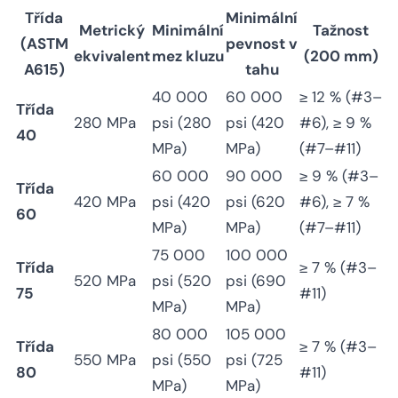
Třída
Minimální
Metrický
Minimální
Tažnost
(ASTM
pevnost v
ekvivalent
mez kluzu
(200 mm)
A615)
tahu
40 000
60 000
≥ 12 % (#3–
Třída
280 MPa
psi (280
psi (420
#6), ≥ 9 %
40
MPa)
MPa)
(#7–#11)
60 000
90 000
≥ 9 % (#3–
Třída
420 MPa
psi (420
psi (620
#6), ≥ 7 %
60
MPa)
MPa)
(#7–#11)
75 000
100 000
Třída
≥ 7 % (#3–
520 MPa
psi (520
psi (690
75
#11)
MPa)
MPa)
80 000
105 000
Třída
≥ 7 % (#3–
550 MPa
psi (550
psi (725
80
#11)
MPa)
MPa)