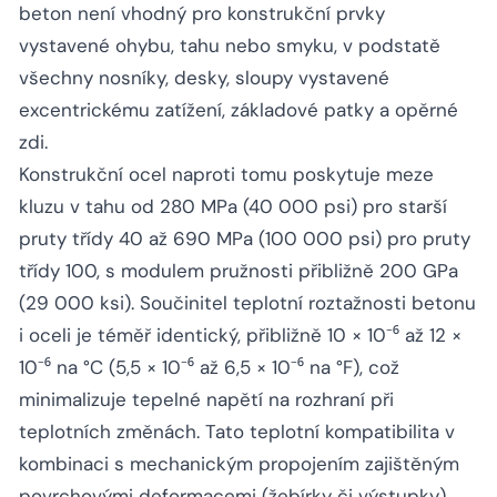
beton není vhodný pro konstrukční prvky
vystavené ohybu, tahu nebo smyku, v podstatě
všechny nosníky, desky, sloupy vystavené
excentrickému zatížení, základové patky a opěrné
zdi.
Konstrukční ocel naproti tomu poskytuje meze
kluzu v tahu od 280 MPa (40 000 psi) pro starší
pruty třídy 40 až 690 MPa (100 000 psi) pro pruty
třídy 100, s modulem pružnosti přibližně 200 GPa
(29 000 ksi). Součinitel teplotní roztažnosti betonu
i oceli je téměř identický, přibližně 10 × 10⁻⁶ až 12 ×
10⁻⁶ na °C (5,5 × 10⁻⁶ až 6,5 × 10⁻⁶ na °F), což
minimalizuje tepelné napětí na rozhraní při
teplotních změnách. Tato teplotní kompatibilita v
kombinaci s mechanickým propojením zajištěným
povrchovými deformacemi (žebírky či výstupky)