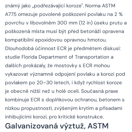
známý jako „podřezávající koroze". Norma ASTM
A775 omezuje povolené poškození povlaku na 2 %
povrchu v libovolném 300 mm (12 in) úseku prutu a
poškozená místa musí být před betonáží opravena
kompatibilní epoxidovou opravnou hmotou.
Dlouhodobá účinnost ECR je předmětem diskusí:
studie Florida Department of Transportation a
dalších prokázaly, že mostovky s ECR mohou
vykazovat významné odpojení povlaku a korozi pod
povlakem po 20–30 letech, i když rychlost koroze
je obecně nižší než u holé oceli. Současná praxe
kombinuje ECR s doplňkovou ochranou, betonem s
nízkou propustností, zvýšeným krytím a přísadami
inhibujícími korozi, pro kritické konstrukce.
Galvanizovaná výztuž, ASTM