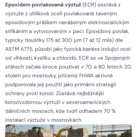
Epoxidem povlakovaná výztuž
(ECR) sestává z
výztuže z uhlíkové oceli povlakované taveným
epoxidovým práškem nanášeným elektrostatickým
stříkáním a vytvrzovaným v peci. Epoxidový povlak,
typicky tloušťky 175 až 300 μm (7 až 12 mils) dle
ASTM A775, působí jako fyzická bariéra izolující ocel
od vlhkosti, kyslíku a chloridů. ECR se ve Spojených
státech začala široce používat v 70. a 80. letech 20.
století pro mostovky, přičemž FHWA aktivně
podporovala její použití jako primární strategii
ochrany proti korozi. Zůstává nejběžnější
korozivzdornou výztuží v severoamerických
dálničních mostech, kde tvoří odhadem 70 %
instalací výztuže v mostovkách.