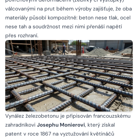
válcovanými na prut během výroby zajišťuje, že oba
materiály působí kompozitně: beton nese tlak, ocel
nese tah a soudržnost mezi nimi přenáší napětí
přes rozhraní.
Vynález železobetonu je připisován francouzskému
zahradníkovi
Josephu Monierovi
, který získal
patent v roce 1867 na vyztužování květináčů