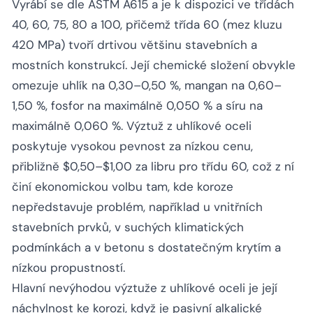
Vyrábí se dle ASTM A615 a je k dispozici ve třídách
40, 60, 75, 80 a 100, přičemž třída 60 (mez kluzu
420 MPa) tvoří drtivou většinu stavebních a
mostních konstrukcí. Její chemické složení obvykle
omezuje uhlík na 0,30–0,50 %, mangan na 0,60–
1,50 %, fosfor na maximálně 0,050 % a síru na
maximálně 0,060 %. Výztuž z uhlíkové oceli
poskytuje vysokou pevnost za nízkou cenu,
přibližně $0,50–$1,00 za libru pro třídu 60, což z ní
činí ekonomickou volbu tam, kde koroze
nepředstavuje problém, například u vnitřních
stavebních prvků, v suchých klimatických
podmínkách a v betonu s dostatečným krytím a
nízkou propustností.
Hlavní nevýhodou výztuže z uhlíkové oceli je její
náchylnost ke korozi, když je pasivní alkalické