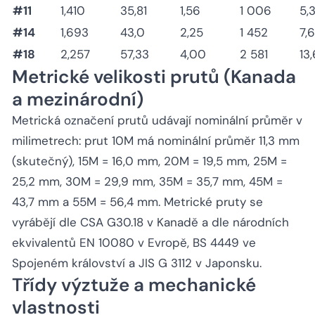
#11
1,410
35,81
1,56
1 006
5,
#14
1,693
43,0
2,25
1 452
7,
#18
2,257
57,33
4,00
2 581
13,
Metrické velikosti prutů (Kanada
a mezinárodní)
Metrická označení prutů udávají nominální průměr v
milimetrech: prut 10M má nominální průměr 11,3 mm
(skutečný), 15M = 16,0 mm, 20M = 19,5 mm, 25M =
25,2 mm, 30M = 29,9 mm, 35M = 35,7 mm, 45M =
43,7 mm a 55M = 56,4 mm. Metrické pruty se
vyrábějí dle CSA G30.18 v Kanadě a dle národních
ekvivalentů EN 10080 v Evropě, BS 4449 ve
Spojeném království a JIS G 3112 v Japonsku.
Třídy výztuže a mechanické
vlastnosti