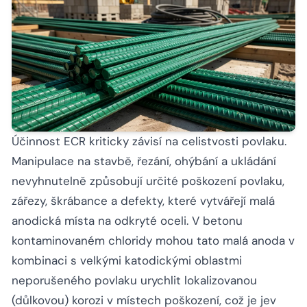
Účinnost ECR kriticky závisí na celistvosti povlaku.
Manipulace na stavbě, řezání, ohýbání a ukládání
nevyhnutelně způsobují určité poškození povlaku,
zářezy, škrábance a defekty, které vytvářejí malá
anodická místa na odkryté oceli. V betonu
kontaminovaném chloridy mohou tato malá anoda v
kombinaci s velkými katodickými oblastmi
neporušeného povlaku urychlit lokalizovanou
(důlkovou) korozi v místech poškození, což je jev