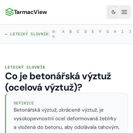
TarmacView
TarmacView: Precizní letecká analytika
Ote
0-
A
B
C
D
E
F
G
H
I
J
|
← LETECKÝ SLOVNÍK
9
LETECKÝ SLOVNÍK
Co je betonářská výztuž
(ocelová výztuž)?
DEFINICE
Betonářská výztuž, zkráceně výztuž, je
vysokopevnostní ocel deformovaná žebírky
a vložená do betonu, aby odolávala tahovým,