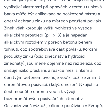
vynikající vlastnosti při opravách v terénu (zinková
barva může být aplikována na poškozená místa) a
obětní ochranu zinku na místech porušení povlaku.
Zinek však koroduje vyšší rychlostí ve vysoce
alkalickém prostředí (pH > 13) a je napadán
alkalickým roztokem v pórech betonu během
tuhnutí, což spotřebovává část povlaku. Korozní
produkty zinku (oxid zinečnatý a hydroxid
zinečnatý) jsou méně objemné než rez železa, což
snižuje riziko praskání, a reakce mezi zinkem a
čerstvým betonem uvolňuje vodík, což lze zmírnit
chromátovou pasivací, i když omezení týkající se
šestimocného chromu vedla k vývoji
bezchromátových pasivačních alternativ.
Galvanizovaná výztuž je široce používána v Evropě,