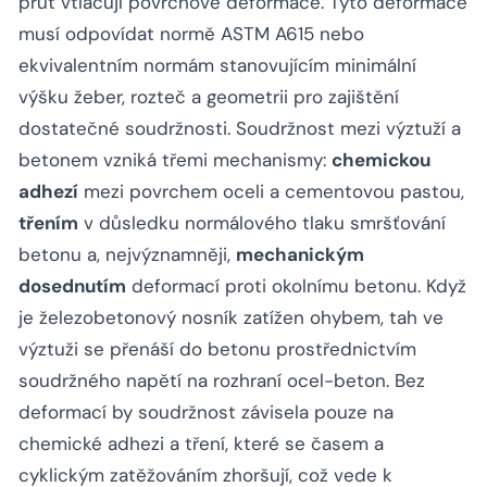
prut vtlačují povrchové deformace. Tyto deformace
musí odpovídat normě ASTM A615 nebo
ekvivalentním normám stanovujícím minimální
výšku žeber, rozteč a geometrii pro zajištění
dostatečné soudržnosti. Soudržnost mezi výztuží a
betonem vzniká třemi mechanismy:
chemickou
adhezí
mezi povrchem oceli a cementovou pastou,
třením
v důsledku normálového tlaku smršťování
betonu a, nejvýznamněji,
mechanickým
dosednutím
deformací proti okolnímu betonu. Když
je železobetonový nosník zatížen ohybem, tah ve
výztuži se přenáší do betonu prostřednictvím
soudržného napětí na rozhraní ocel-beton. Bez
deformací by soudržnost závisela pouze na
chemické adhezi a tření, které se časem a
cyklickým zatěžováním zhoršují, což vede k