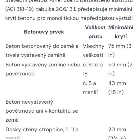
Stavební předpis Amerického betonového institutu
(ACI 318-19), tabulka 20.6.1.3.1, předepisuje minimální
krytí betonu pro monolitickou nepředpjatou výztuž:
Velikost
Minimální
Betonový prvek
prutu
krytí
Beton betonovaný do země a
Všechny
75 mm (3
trvale vystavený zemině
velikosti
in)
Beton vystavený zemině nebo
č. 6 až č.
50 mm (2
povětrnosti:
18
in)
č. 5 a
40 mm
menší
(1,5 in)
Beton nevystavený
povětrnosti ani v kontaktu se
zemí:
Desky, stěny, stropnice, č. 11 a
20 mm
menší
(3/4 in)