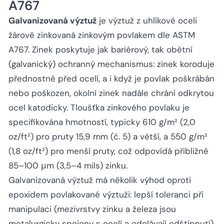
A767
Galvanizovaná výztuž
je výztuž z uhlíkové oceli
žárově zinkovaná zinkovým povlakem dle ASTM
A767. Zinek poskytuje jak bariérový, tak obětní
(galvanický) ochranný mechanismus: zinek koroduje
přednostně před ocelí, a i když je povlak poškrábán
nebo poškozen, okolní zinek nadále chrání odkrytou
ocel katodicky. Tloušťka zinkového povlaku je
specifikována hmotností, typicky 610 g/m² (2,0
oz/ft²) pro pruty 15,9 mm (č. 5) a větší, a 550 g/m²
(1,8 oz/ft²) pro menší pruty, což odpovídá přibližně
85–100 μm (3,5–4 mils) zinku.
Galvanizovaná výztuž má několik výhod oproti
epoxidem povlakované výztuži: lepší toleranci při
manipulaci (mezivrstvy zinku a železa jsou
metalurgicky spojeny s ocelí a odolávají odštípnutí),