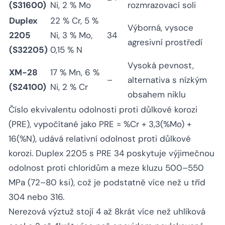
(S31600)
Ni, 2 % Mo
rozmrazovací soli
Duplex
22 % Cr, 5 %
Výborná, vysoce
2205
Ni, 3 % Mo,
34
agresivní prostředí
(S32205)
0,15 % N
Vysoká pevnost,
XM-28
17 % Mn, 6 %
–
alternativa s nízkým
(S24100)
Ni, 2 % Cr
obsahem niklu
Číslo ekvivalentu odolnosti proti důlkové korozi
(PRE), vypočítané jako PRE = %Cr + 3,3(%Mo) +
16(%N), udává relativní odolnost proti důlkové
korozi. Duplex 2205 s PRE 34 poskytuje výjimečnou
odolnost proti chloridům a meze kluzu 500–550
MPa (72–80 ksi), což je podstatně více než u tříd
304 nebo 316.
Nerezová výztuž stojí 4 až 8krát více než uhlíková