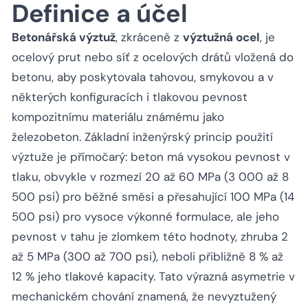
Definice a účel
Betonářská výztuž
, zkráceně z
výztužná ocel
, je
ocelový prut nebo síť z ocelových drátů vložená do
betonu, aby poskytovala tahovou, smykovou a v
některých konfiguracích i tlakovou pevnost
kompozitnímu materiálu známému jako
železobeton. Základní inženýrský princip použití
výztuže je přímočarý: beton má vysokou pevnost v
tlaku, obvykle v rozmezí 20 až 60 MPa (3 000 až 8
500 psi) pro běžné směsi a přesahující 100 MPa (14
500 psi) pro vysoce výkonné formulace, ale jeho
pevnost v tahu je zlomkem této hodnoty, zhruba 2
až 5 MPa (300 až 700 psi), neboli přibližně 8 % až
12 % jeho tlakové kapacity. Tato výrazná asymetrie v
mechanickém chování znamená, že nevyztužený