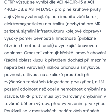
GFRP výztuž se vyrábí dle ACI 440.1R-15 a ACI
440.6-08, s ASTM D7957 pro plné kruhové pruty.
Její výhody zahrnují: úplnou imunitu vůči korozi,
elektromagnetickou neutralitu (nezbytná pro MRI
zařízení, signální infrastrukturu kolejové dopravy),
vysoký poměr pevnosti k hmotnosti (přibližně
čtvrtina hmotnosti oceli) a vynikající únavovou
odolnost. Omezení zahrnují: křehké lomové chování
(žádná oblast kluzu, k přetržení dochází při mezním
napětí bez varování), nízkou příčnou a smykovou
pevnost, citlivost na alkalické prostředí při
zvýšených teplotách (degradace pryskyřice), nižší
požární odolnost než ocel a nemožnost ohýbání na
stavbě. GFRP pruty musí být tvarovány ohýbáním v
továrně během výroby, před vytvrzením pryskyřice.
Používají se v mostovkách, bariérových stěnách,