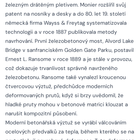
železným drátěným pletivem. Monier rozšířil svůj
patent na nosníky a desky a do 80. let 19. století
německá firma Wayss & Freytag systematizovala
technologii a v roce 1887 publikovala metody
navrhování. První železobetonový most, Alvord Lake
Bridge v sanfranciském Golden Gate Parku, postavil
Ernest L. Ransome v roce 1889 a je stále v provozu,
což dokazuje trvanlivost správně navrženého
železobetonu. Ransome také vynalezl kroucenou
čtvercovou výztuž, předchůdce moderních
deformovaných prutů, když si brzy uvědomil, že
hladké pruty mohou v betonové matrici klouzat a
narušit kompozitní působení.
Moderní betonářská výztuž se vyrábí válcováním
ocelových předvalků za tepla, během kterého se na