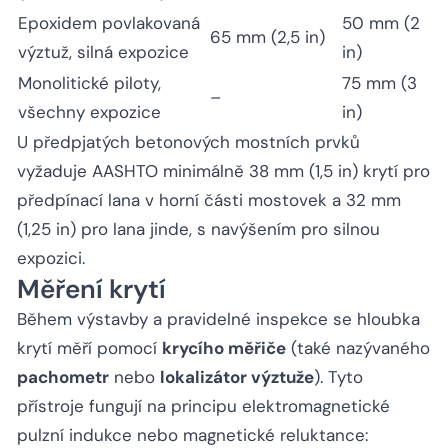
Epoxidem povlakovaná
50 mm (2
65 mm (2,5 in)
výztuž, silná expozice
in)
Monolitické piloty,
75 mm (3
–
všechny expozice
in)
U předpjatých betonových mostních prvků
vyžaduje AASHTO minimálně 38 mm (1,5 in) krytí pro
předpínací lana v horní části mostovek a 32 mm
(1,25 in) pro lana jinde, s navýšením pro silnou
expozici.
Měření krytí
Během výstavby a pravidelné inspekce se hloubka
krytí měří pomocí
krycího měřiče
(také nazývaného
pachometr
nebo
lokalizátor výztuže
). Tyto
přístroje fungují na principu elektromagnetické
pulzní indukce nebo magnetické reluktance: