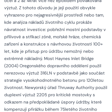
ocel a 2 až 4krát více než epoxidem povlakovaná
výztuž. Z tohoto důvodu je její použití obvykle
vyhrazeno pro nejagresivnější prostředí nebo tam,
kde analýza nákladů životního cyklu prokáže
návratnost investice: pobřežní mostní podstavby v
přílivové a stříkací zóně, mořské hráze, chemická
zařízení a konstrukce s návrhovou životností 100+
let, kde je přístup pro údržbu nemožný nebo
extrémně nákladný. Most Haynes Inlet Bridge
(2004) Oregonského dopravního oddělení použil
nerezovou výztuž 316LN v podstavbě jako součást
strategie vysokohodnotného betonu pro 120letou
životnost. Newyorský úřad Thruway Authority použil
duplexní výztuž 2205 pro kritické mostovky s
odkazem na předpokládané úspory údržby, které
kompenzují přirážku během 75letého životního