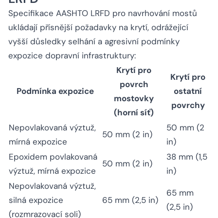
Specifikace AASHTO LRFD pro navrhování mostů
ukládají přísnější požadavky na krytí, odrážející
vyšší důsledky selhání a agresivní podmínky
expozice dopravní infrastruktury:
Krytí pro
Krytí pro
povrch
Podmínka expozice
ostatní
mostovky
povrchy
(horní síť)
Nepovlakovaná výztuž,
50 mm (2
50 mm (2 in)
mírná expozice
in)
Epoxidem povlakovaná
38 mm (1,5
50 mm (2 in)
výztuž, mírná expozice
in)
Nepovlakovaná výztuž,
65 mm
silná expozice
65 mm (2,5 in)
(2,5 in)
(rozmrazovací soli)