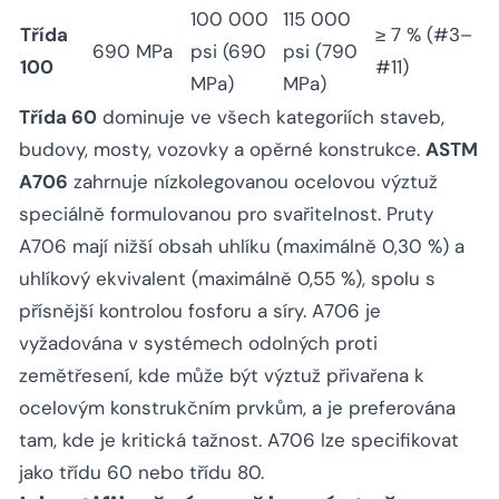
100 000
115 000
Třída
≥ 7 % (#3–
690 MPa
psi (690
psi (790
100
#11)
MPa)
MPa)
Třída 60
dominuje ve všech kategoriích staveb,
budovy, mosty, vozovky a opěrné konstrukce.
ASTM
A706
zahrnuje nízkolegovanou ocelovou výztuž
speciálně formulovanou pro svařitelnost. Pruty
A706 mají nižší obsah uhlíku (maximálně 0,30 %) a
uhlíkový ekvivalent (maximálně 0,55 %), spolu s
přísnější kontrolou fosforu a síry. A706 je
vyžadována v systémech odolných proti
zemětřesení, kde může být výztuž přivařena k
ocelovým konstrukčním prvkům, a je preferována
tam, kde je kritická tažnost. A706 lze specifikovat
jako třídu 60 nebo třídu 80.