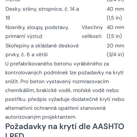
Desky, stěny, stropnice, č. 14 a
40 mm
18
(1,5 in)
Nosníky, sloupy, podstavy,
Všechny
40 mm
primární výztuž
velikosti
(1,5 in)
Skořepiny a skládané deskové
20 mm
prvky, č. 6 a větší
(3/4 in)
U prefabrikovaného betonu vyráběného za
kontrolovaných podmínek lze požadavky na krytí
snížit. Pro beton vystavený rozmrazovacím
chemikáliím, brakické vodě, mořské vodě nebo
postřiku, předpis vyžaduje dodatečné krytí nebo
alternativní ochranná opatření stanovená
autorizovaným projektantem.
Požadavky na krytí dle AASHTO
LRFD