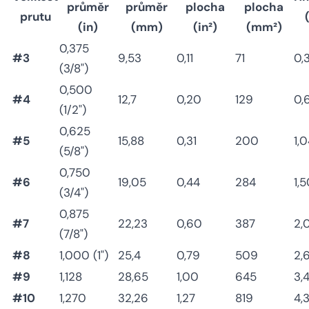
průměr
průměr
plocha
plocha
prutu
(in)
(mm)
(in²)
(mm²)
0,375
#3
9,53
0,11
71
0,
(3/8")
0,500
#4
12,7
0,20
129
0,
(1/2")
0,625
#5
15,88
0,31
200
1,
(5/8")
0,750
#6
19,05
0,44
284
1,
(3/4")
0,875
#7
22,23
0,60
387
2,
(7/8")
#8
1,000 (1")
25,4
0,79
509
2,
#9
1,128
28,65
1,00
645
3,
#10
1,270
32,26
1,27
819
4,