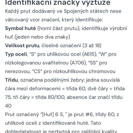
Identifikační značky výztuže
Každý prut dodávaný ve Spojených státech nese
válcovaný vzor značení, který identifikuje:
Symbol hutě
(horní část prutu), identifikuje výrobní
huť (jeden nebo dva znaky)
Velikost prutu
, číselné označení (3 až 18)
Typ oceli
, “S” pro uhlíkovou ocel (A615), “W” pro
nízkolegovanou svařitelnou (A706), “SS” pro
nerezovou, “CS” pro nízkouhlíkovou chromovou
Třídu
, označena podélnými žebry: jedna souvislá
čára mezi deformacemi = třída 60, dvě čáry = třída
75, tři čáry = třída 80/100, absence čar značí třídu
40
Prut označený “[Huť] 6 S, " je prut #6, třídy 60, z
uhlíkové oceli z identifikované hutě. Tato
dohledatelnost je nezbytná pro zajištění kvality