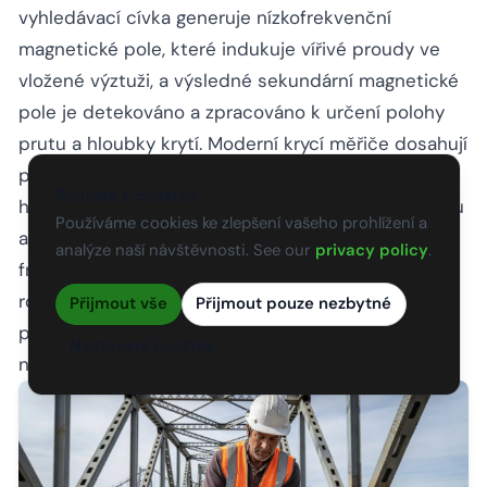
vyhledávací cívka generuje nízkofrekvenční
magnetické pole, které indukuje vířivé proudy ve
vložené výztuži, a výsledné sekundární magnetické
pole je detekováno a zpracováno k určení polohy
prutu a hloubky krytí. Moderní krycí měřiče dosahují
přesnosti ±1 až 3 mm a mohou detekovat pruty do
Souhlas s cookies
hloubky 150–200 mm v závislosti na velikosti prutu
Používáme cookies ke zlepšení vašeho prohlížení a
a typu přístroje. Georadar (GPR) při vyšších
analýze naší návštěvnosti. See our
privacy policy
.
frekvencích (1,5–2,6 GHz) může také mapovat
rozmístění výztuže a odhadovat krytí na velkých
Přijmout vše
Přijmout pouze nezbytné
plochách, i když s poněkud nižší přesností hloubky
Nastavení cookies
než specializované krycí měřiče.