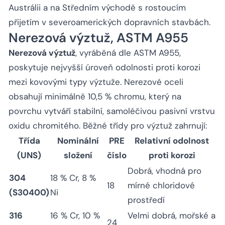
Austrálii a na Středním východě s rostoucím
přijetím v severoamerických dopravních stavbách.
Nerezová výztuž, ASTM A955
Nerezová výztuž
, vyráběná dle ASTM A955,
poskytuje nejvyšší úroveň odolnosti proti korozi
mezi kovovými typy výztuže. Nerezové oceli
obsahují minimálně 10,5 % chromu, který na
povrchu vytváří stabilní, samoléčivou pasivní vrstvu
oxidu chromitého. Běžné třídy pro výztuž zahrnují:
Třída
Nominální
PRE
Relativní odolnost
(UNS)
složení
číslo
proti korozi
Dobrá, vhodná pro
304
18 % Cr, 8 %
18
mírné chloridové
(S30400)
Ni
prostředí
316
16 % Cr, 10 %
Velmi dobrá, mořské a
24