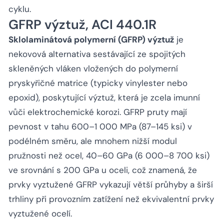
cyklu.
GFRP výztuž, ACI 440.1R
Sklolaminátová polymerní (GFRP) výztuž
je
nekovová alternativa sestávající ze spojitých
skleněných vláken vložených do polymerní
pryskyřičné matrice (typicky vinylester nebo
epoxid), poskytující výztuž, která je zcela imunní
vůči elektrochemické korozi. GFRP pruty mají
pevnost v tahu 600–1 000 MPa (87–145 ksi) v
podélném směru, ale mnohem nižší modul
pružnosti než ocel, 40–60 GPa (6 000–8 700 ksi)
ve srovnání s 200 GPa u oceli, což znamená, že
prvky vyztužené GFRP vykazují větší průhyby a širší
trhliny při provozním zatížení než ekvivalentní prvky
vyztužené ocelí.