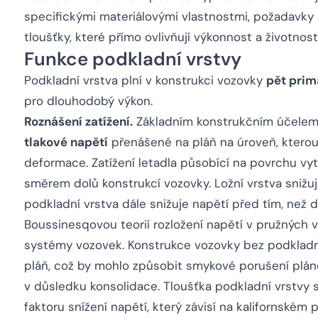
specifickými materiálovými vlastnostmi, požadavky n
tloušťky, které přímo ovlivňují výkonnost a životnos
Funkce podkladní vrstvy
Podkladní vrstva plní v konstrukci vozovky
pět prim
pro dlouhodobý výkon.
Roznášení zatížení.
Základním konstrukčním účelem 
tlakové napětí
přenášené na pláň na úroveň, ktero
deformace. Zatížení letadla působící na povrchu vytv
směrem dolů konstrukcí vozovky. Ložní vrstva snižuj
podkladní vrstva dále snižuje napětí před tím, než d
Boussinesqovou teorií rozložení napětí v pružných 
systémy vozovek. Konstrukce vozovky bez podkladní
pláň, což by mohlo způsobit smykové porušení pláně
v důsledku konsolidace. Tloušťka podkladní vrstvy
faktoru snížení napětí, který závisí na kalifornském