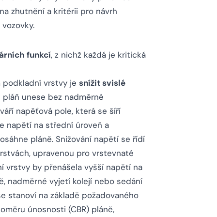
a zhutnění a kritérii pro návrh
t vozovky.
árních funkcí
, z nichž každá je kritická
podkladní vrstvy je
snížit svislé
u pláň unese bez nadměrné
áří napěťová pole, která se šíří
e napětí na střední úroveň a
osáhne pláně. Snižování napětí se řídí
vrstvách, upravenou pro vrstevnaté
 vrstvy by přenášela vyšší napětí na
, nadměrné vyjetí kolejí nebo sedání
 se stanoví na základě požadovaného
 poměru únosnosti (CBR) pláně,