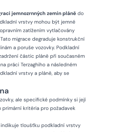
raci jemnozrnných zemin pláně
do
podkladní vrstvy mohou být jemné
dopravním zatížením vytlačovány
. Tato migrace degraduje konstrukční
linám a poruše vozovky. Podkladní
k zadržení částic pláně při současném
á na práci Terzaghiho a následném
dkladní vrstvy a pláně, aby se
ána
ovky, ale specifické podmínky si její
 primární kritéria pro požadavek
ndikuje tloušťku podkladní vrstvy