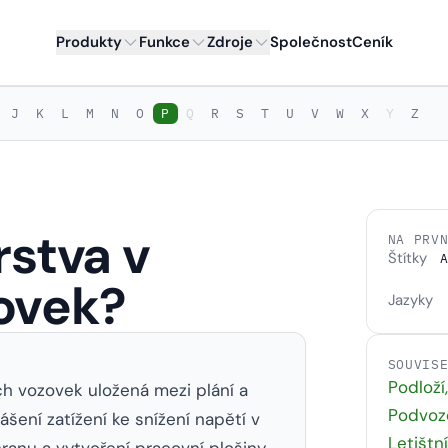
Produkty
Funkce
Zdroje
Společnost
Ceník
J
K
L
M
N
O
P
Q
R
S
T
U
V
W
X
Y
Z
rstva v
NA PRV
Štítky
A
ovek?
Jazyky
SOUVIS
Podloží
ích vozovek uložená mezi plání a
Podvoze
ášení zatížení ke snížení napětí v
Letištn
ranu a vytvoření pracovní plošiny