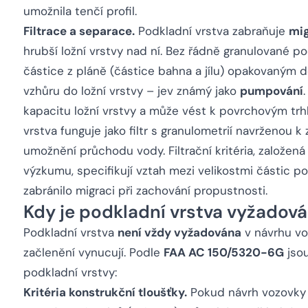
umožnila tenčí profil.
Filtrace a separace.
Podkladní vrstva zabraňuje
mig
hrubší ložní vrstvy nad ní. Bez řádně granulované 
částice z pláně (částice bahna a jílu) opakovaným 
vzhůru do ložní vrstvy – jev známý jako
pumpování
kapacitu ložní vrstvy a může vést k povrchovým trh
vrstva funguje jako filtr s granulometrií navrženou 
umožnění průchodu vody. Filtrační kritéria, založen
výzkumu, specifikují vztah mezi velikostmi částic po
zabránilo migraci při zachování propustnosti.
Kdy je podkladní vrstva vyžadov
Podkladní vrstva
není vždy vyžadována
v návrhu voz
začlenění vynucují. Podle
FAA AC 150/5320-6G
jsou
podkladní vrstvy:
Kritéria konstrukční tloušťky.
Pokud návrh vozovky i