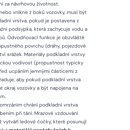
ní za návrhovou životnost.
nebo vnikne z boků vozovky, musí být
ladní vrstva, pokud je postavena z
nážní podsypka, která zachycuje vodu a
opů. Odvodňovací funkce je obzvláště
propustného povrchu (dráhy, pojezdové
í srážek. Materiály podkladní vrstvy
ckou vodivost (propustnost typicky
před ucpáním jemnými částicemi z
ožaduje, aby pokud podkladní vrstva
at okraj vozovky a být napojena na
ém.
omrzáním chrání podkladní vrstva
ením při tání. Mrazové vzdouvání
ž vytváří ledové čočky, které posunují