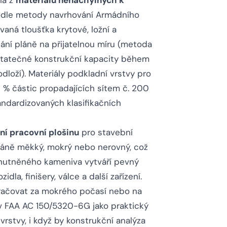
ná z
materiálů nenáchylných k
Podle metody navrhování Armádního
ná tloušťka krytové, ložní a
ní pláně na přijatelnou míru (metoda
statečné konstrukční kapacity během
loží). Materiály podkladní vrstvy pro
% částic propadajících sítem č. 200
ndardizovaných klasifikačních
lní pracovní plošinu
pro stavební
áně měkký, mokrý nebo nerovný, což
 zhutněného kameniva vytváří pevný
dla, finišery, válce a další zařízení.
kračovat za mokrého počasí nebo na
 v FAA AC 150/5320-6G jako praktický
rstvy, i když by konstrukční analýza