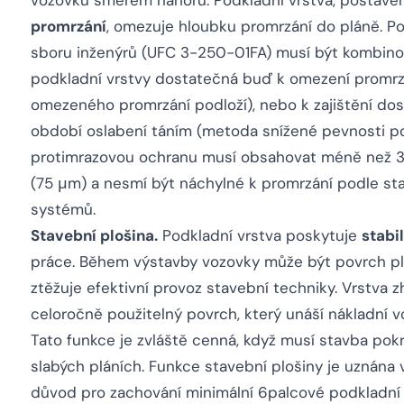
vozovku směrem nahoru. Podkladní vrstva, postave
promrzání
, omezuje hloubku promrzání do pláně. 
sboru inženýrů (UFC 3-250-01FA) musí být kombinova
podkladní vrstvy dostatečná buď k omezení promrzá
omezeného promrzání podloží), nebo k zajištění do
období oslabení táním (metoda snížené pevnosti pod
protimrazovou ochranu musí obsahovat méně než 3 
(75 μm) a nesmí být náchylné k promrzání podle sta
systémů.
Stavební plošina.
Podkladní vrstva poskytuje
stabi
práce. Během výstavby vozovky může být povrch pl
ztěžuje efektivní provoz stavební techniky. Vrstva
celoročně použitelný povrch, který unáší nákladní vozi
Tato funkce je zvláště cenná, když musí stavba po
slabých pláních. Funkce stavební plošiny je uznána
důvod pro zachování minimální 6palcové podkladní v