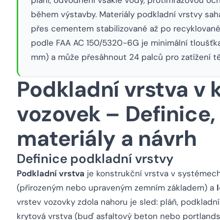
během výstavby. Materiály podkladní vrstvy sa
přes cementem stabilizované až po recyklované 
podle FAA AC 150/5320-6G je minimální tloušťka
mm) a může přesáhnout 24 palců pro zatížení tě
Podkladní vrstva v 
vozovek – Definice,
materiály a návrh
Definice podkladní vrstvy
Podkladní vrstva
je konstrukční vrstva v systéme
(přirozeným nebo upraveným zemním základem) a
vrstev vozovky zdola nahoru je sled: pláň, podkladní v
krytová vrstva (buď asfaltový beton nebo portland