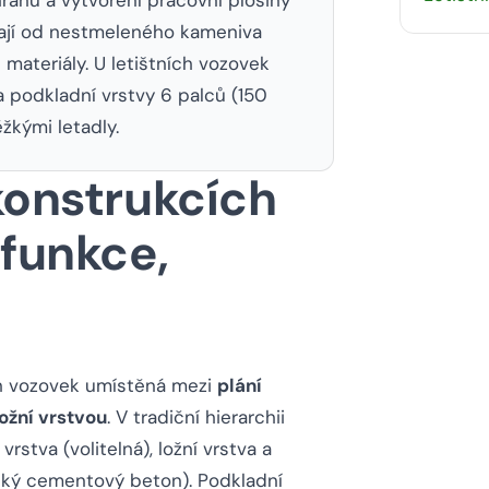
hají od nestmeleného kameniva
materiály. U letištních vozovek
 podkladní vrstvy 6 palců (150
žkými letadly.
konstrukcích
 funkce,
ch vozovek umístěná mezi
plání
ložní vrstvou
. V tradiční hierarchii
rstva (volitelná), ložní vrstva a
ský cementový beton). Podkladní