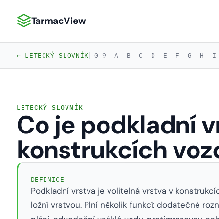
TarmacView
TarmacView: Precizní letecká analytika
|
← LETECKÝ SLOVNÍK
0-9
A
B
C
D
E
F
G
H
I
LETECKÝ SLOVNÍK
Co je podkladní v
konstrukcích voz
DEFINICE
Podkladní vrstva je volitelná vrstva v konstrukc
ložní vrstvou. Plní několik funkcí: dodatečné rozn
pláni, odvodnění vsáklé vody, protimrazovou och