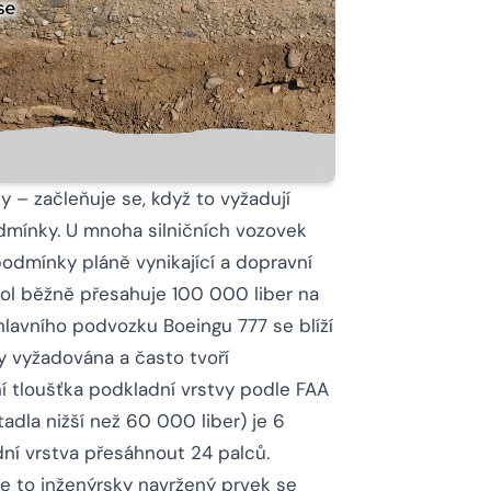
 – začleňuje se, když to vyžadují
dmínky. U mnoha silničních vozovek
odmínky pláně vynikající a dopravní
 kol běžně přesahuje 100 000 liber na
hlavního podvozku Boeingu 777 se blíží
y vyžadována a často tvoří
í tloušťka podkladní vrstvy podle FAA
adla nižší než 60 000 liber) je 6
ní vrstva přesáhnout 24 palců.
e to inženýrsky navržený prvek se