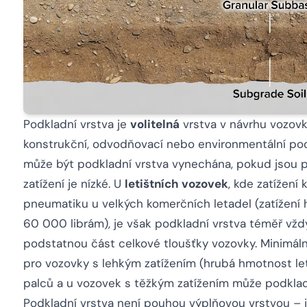
Podkladní vrstva je
volitelná
vrstva v návrhu vozovky
konstrukční, odvodňovací nebo environmentální po
může být podkladní vrstva vynechána, pokud jsou p
zatížení je nízké. U
letištních vozovek
, kde zatížení
pneumatiku u velkých komerčních letadel (zatížení 
60 000 librám), je však podkladní vrstva téměř vžd
podstatnou část celkové tloušťky vozovky. Minimáln
pro vozovky s lehkým zatížením (hrubá hmotnost let
palců a u vozovek s těžkým zatížením může podklad
Podkladní vrstva není pouhou výplňovou vrstvou – j