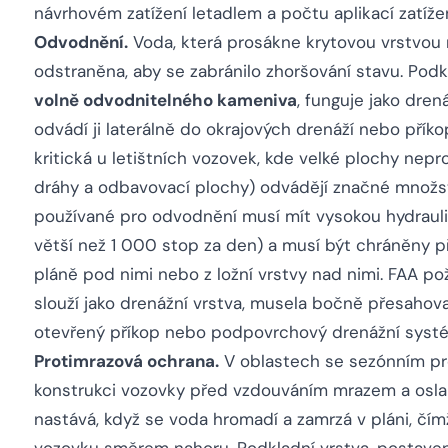
návrhovém zatížení letadlem a počtu aplikací zatíže
Odvodnění.
Voda, která prosákne krytovou vrstvou 
odstraněna, aby se zabránilo zhoršování stavu. Podk
volně odvodnitelného kameniva
, funguje jako dre
odvádí ji laterálně do okrajových drenáží nebo přík
kritická u letištních vozovek, kde velké plochy ne
dráhy a odbavovací plochy) odvádějí značné množstv
používané pro odvodnění musí mít vysokou hydrauli
větší než 1 000 stop za den) a musí být chráněny 
pláně pod nimi nebo z ložní vrstvy nad nimi. FAA p
slouží jako drenážní vrstva, musela bočně přesahov
otevřený příkop nebo podpovrchový drenážní syst
Protimrazová ochrana.
V oblastech se sezónním pr
konstrukci vozovky před vzdouváním mrazem a oslab
nastává, když se voda hromadí a zamrzá v pláni, čím