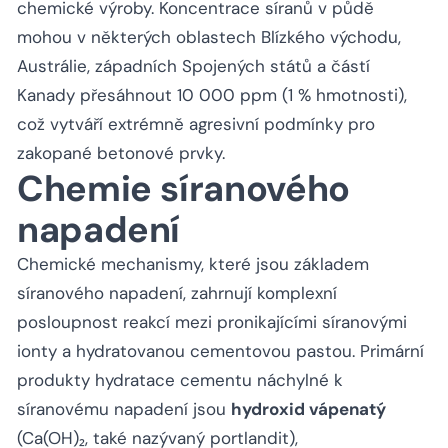
chemické výroby. Koncentrace síranů v půdě
mohou v některých oblastech Blízkého východu,
Austrálie, západních Spojených států a částí
Kanady přesáhnout 10 000 ppm (1 % hmotnosti),
což vytváří extrémně agresivní podmínky pro
zakopané betonové prvky.
Chemie síranového
napadení
Chemické mechanismy, které jsou základem
síranového napadení, zahrnují komplexní
posloupnost reakcí mezi pronikajícími síranovými
ionty a hydratovanou cementovou pastou. Primární
produkty hydratace cementu náchylné k
síranovému napadení jsou
hydroxid vápenatý
(Ca(OH)₂, také nazývaný portlandit),