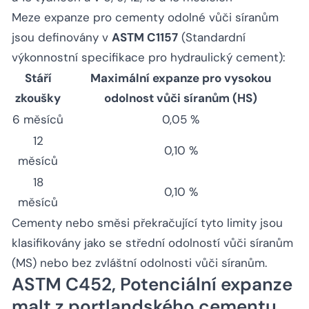
Meze expanze pro cementy odolné vůči síranům
jsou definovány v
ASTM C1157
(Standardní
výkonnostní specifikace pro hydraulický cement):
Stáří
Maximální expanze pro vysokou
zkoušky
odolnost vůči síranům (HS)
6 měsíců
0,05 %
12
0,10 %
měsíců
18
0,10 %
měsíců
Cementy nebo směsi překračující tyto limity jsou
klasifikovány jako se střední odolností vůči síranům
(MS) nebo bez zvláštní odolnosti vůči síranům.
ASTM C452, Potenciální expanze
malt z portlandského cementu