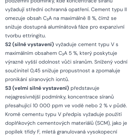
podzemní podmínky, kde koncentrace síranů
vyžadují střední ochranná opatření. Cement typu II
omezuje obsah C₃A na maximálně 8 %, čímž se
snižuje dostupná alumínátová fáze pro expanzivní
tvorbu ettringitu.
S2 (silné vystavení)
vyžaduje cement typu V s
maximálním obsahem C₃A 5 %, který poskytuje
výrazně vyšší odolnost vůči síranům. Snížený vodní
součinitel 0,45 snižuje propustnost a zpomaluje
pronikání síranových iontů.
S3 (velmi silné vystavení)
představuje
nejagresivnější podmínky, koncentrace síranů
přesahující 10 000 ppm ve vodě nebo 2 % v půdě.
Kromě cementu typu V předpis vyžaduje použití
doplňkových cementových materiálů (SCM), jako je
popílek třídy F, mletá granulovaná vysokopecní