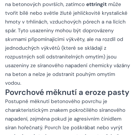
na betonových površích, zatímco
ettringit
může
tvořit bílé nebo světle žluté jehličkovité krystalické
hmoty v trhlinách, vzduchových pórech a na lících
spár. Tyto usazeniny mohou být doprovázeny
skvrnami připomínajícími výkvěty, ale na rozdíl od
jednoduchých výkvětů (které se skládají z
rozpustných solí odstranitelných omytím) jsou
usazeniny ze síranového napadení chemicky vázány
na beton a nelze je odstranit pouhým omytím
vodou.
Povrchové měknutí a eroze pasty
Postupné měknutí betonového povrchu je
charakteristickým znakem pokročilého síranového
napadení, zejména pokud je agresivním činidlem
síran hořečnatý. Povrch lze poškrábat nebo vyrýt