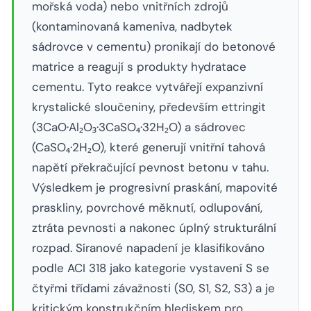
mořská voda) nebo vnitřních zdrojů
(kontaminovaná kameniva, nadbytek
sádrovce v cementu) pronikají do betonové
matrice a reagují s produkty hydratace
cementu. Tyto reakce vytvářejí expanzivní
krystalické sloučeniny, především ettringit
(3CaO·Al₂O₃·3CaSO₄·32H₂O) a sádrovec
(CaSO₄·2H₂O), které generují vnitřní tahová
napětí překračující pevnost betonu v tahu.
Výsledkem je progresivní praskání, mapovité
praskliny, povrchové měknutí, odlupování,
ztráta pevnosti a nakonec úplný strukturální
rozpad. Síranové napadení je klasifikováno
podle ACI 318 jako kategorie vystavení S se
čtyřmi třídami závažnosti (S0, S1, S2, S3) a je
kritickým konstrukčním hlediskem pro