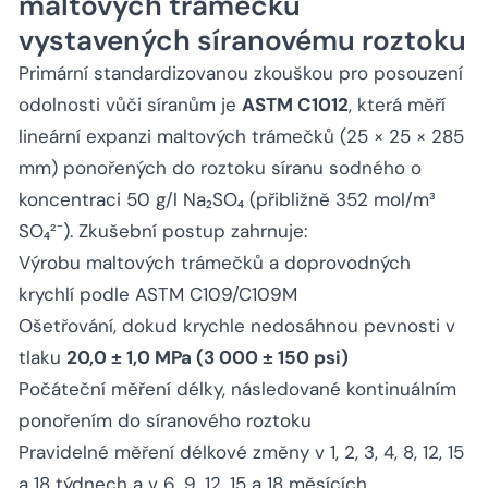
maltových trámečků
vystavených síranovému roztoku
Primární standardizovanou zkouškou pro posouzení
odolnosti vůči síranům je
ASTM C1012
, která měří
lineární expanzi maltových trámečků (25 × 25 × 285
mm) ponořených do roztoku síranu sodného o
koncentraci 50 g/l Na₂SO₄ (přibližně 352 mol/m³
SO₄²⁻). Zkušební postup zahrnuje:
Výrobu maltových trámečků a doprovodných
krychlí podle ASTM C109/C109M
Ošetřování, dokud krychle nedosáhnou pevnosti v
tlaku
20,0 ± 1,0 MPa (3 000 ± 150 psi)
Počáteční měření délky, následované kontinuálním
ponořením do síranového roztoku
Pravidelné měření délkové změny v 1, 2, 3, 4, 8, 12, 15
a 18 týdnech a v 6, 9, 12, 15 a 18 měsících