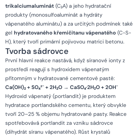
trikalciumaluminát
(C₃A) a jeho hydratační
produkty (monosulfoaluminát a hydráty
vápenatého aluminátu) a za určitých podmínek také
gel
hydratovaného křemičitanu vápenatého
(C-S-
H), který tvoří primární pojivovou matrici betonu.
Tvorba sádrovce
První hlavní reakce nastává, když síranové ionty z
prostředí reagují s hydroxidem vápenatým
přítomným v hydratované cementové pastě:
Ca(OH)₂ + SO₄²⁻ + 2H₂O → CaSO₄·2H₂O + 2OH⁻
Hydroxid vápenatý (portlandit) je produktem
hydratace portlandského cementu, který obvykle
tvoří 20–25 % objemu hydratované pasty. Reakce
spotřebovává portlandit za vzniku sádrovce
(dihydrát síranu vápenatého). Růst krystalů