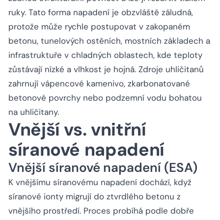
ruky. Tato forma napadení je obzvláště záludná,
protože může rychle postupovat v zakopaném
betonu, tunelových ostěních, mostních základech a
infrastruktuře v chladných oblastech, kde teploty
zůstávají nízké a vlhkost je hojná. Zdroje uhličitanů
zahrnují vápencové kamenivo, zkarbonatované
betonové povrchy nebo podzemní vodu bohatou
na uhličitany.
Vnější vs. vnitřní
síranové napadení
Vnější síranové napadení (ESA)
K vnějšímu síranovému napadení dochází, když
síranové ionty migrují do ztvrdlého betonu z
vnějšího prostředí. Proces probíhá podle dobře