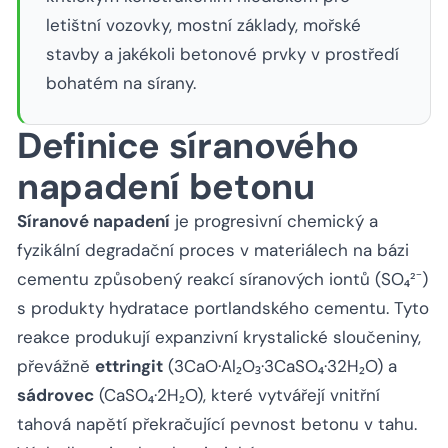
letištní vozovky, mostní základy, mořské
stavby a jakékoli betonové prvky v prostředí
bohatém na sírany.
Definice síranového
napadení betonu
Síranové napadení
je progresivní chemický a
fyzikální degradační proces v materiálech na bázi
cementu způsobený reakcí síranových iontů (SO₄²⁻)
s produkty hydratace portlandského cementu. Tyto
reakce produkují expanzivní krystalické sloučeniny,
převážně
ettringit
(3CaO·Al₂O₃·3CaSO₄·32H₂O) a
sádrovec
(CaSO₄·2H₂O), které vytvářejí vnitřní
tahová napětí překračující pevnost betonu v tahu.