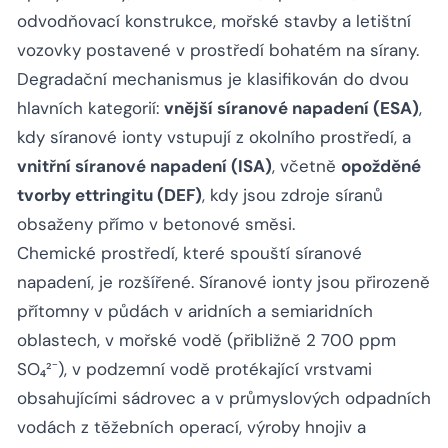
odvodňovací konstrukce, mořské stavby a letištní
vozovky postavené v prostředí bohatém na sírany.
Degradační mechanismus je klasifikován do dvou
hlavních kategorií:
vnější síranové napadení (ESA)
,
kdy síranové ionty vstupují z okolního prostředí, a
vnitřní síranové napadení (ISA)
, včetně
opožděné
tvorby ettringitu (DEF)
, kdy jsou zdroje síranů
obsaženy přímo v betonové směsi.
Chemické prostředí, které spouští síranové
napadení, je rozšířené. Síranové ionty jsou přirozeně
přítomny v půdách v aridních a semiaridních
oblastech, v mořské vodě (přibližně 2 700 ppm
SO₄²⁻), v podzemní vodě protékající vrstvami
obsahujícími sádrovec a v průmyslových odpadních
vodách z těžebních operací, výroby hnojiv a