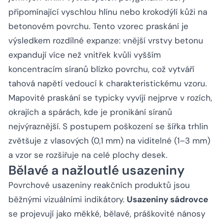
připomínající vyschlou hlínu nebo krokodýlí kůži na
betonovém povrchu. Tento vzorec praskání je
výsledkem rozdílné expanze: vnější vrstvy betonu
expandují více než vnitřek kvůli vyšším
koncentracím síranů blízko povrchu, což vytváří
tahová napětí vedoucí k charakteristickému vzoru.
Mapovité praskání se typicky vyvíjí nejprve v rozích,
okrajích a spárách, kde je pronikání síranů
nejvýraznější. S postupem poškození se šířka trhlin
zvětšuje z vlasových (0,1 mm) na viditelné (1–3 mm)
a vzor se rozšiřuje na celé plochy desek.
Bělavé a nažloutlé usazeniny
Povrchové usazeniny reakčních produktů jsou
běžnými vizuálními indikátory.
Usazeniny sádrovce
se projevují jako měkké, bělavé, práškovité nánosy