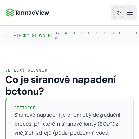
TarmacView
TarmacView: Precizní letecká analytika
Ote
0-
A
B
C
D
E
F
G
H
I
J
|
← LETECKÝ SLOVNÍK
9
LETECKÝ SLOVNÍK
Co je síranové napadení
betonu?
DEFINICE
Síranové napadení je chemický degradační
proces, při kterém síranové ionty (SO₄²⁻) z
vnějších zdrojů (půda, podzemní voda,