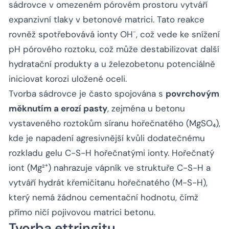
sádrovce v omezeném pórovém prostoru vytváří
expanzivní tlaky v betonové matrici. Tato reakce
rovněž spotřebovává ionty OH⁻, což vede ke snížení
pH pórového roztoku, což může destabilizovat další
hydratační produkty a u železobetonu potenciálně
iniciovat korozi uložené oceli.
Tvorba sádrovce je často spojována s
povrchovým
měknutím a erozí pasty
, zejména u betonu
vystaveného roztokům síranu hořečnatého (MgSO₄),
kde je napadení agresivnější kvůli dodatečnému
rozkladu gelu C-S-H hořečnatými ionty. Hořečnatý
iont (Mg²⁺) nahrazuje vápník ve struktuře C-S-H a
vytváří hydrát křemičitanu hořečnatého (M-S-H),
který nemá žádnou cementační hodnotu, čímž
přímo ničí pojivovou matrici betonu.
Tvorba ettringitu