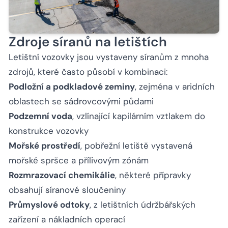
Zdroje síranů na letištích
Letištní vozovky jsou vystaveny síranům z mnoha
zdrojů, které často působí v kombinaci:
Podložní a podkladové zeminy
, zejména v aridních
oblastech se sádrovcovými půdami
Podzemní voda
, vzlínající kapilárním vztlakem do
konstrukce vozovky
Mořské prostředí
, pobřežní letiště vystavená
mořské spršce a přílivovým zónám
Rozmrazovací chemikálie
, některé přípravky
obsahují síranové sloučeniny
Průmyslové odtoky
, z letištních údržbářských
zařízení a nákladních operací