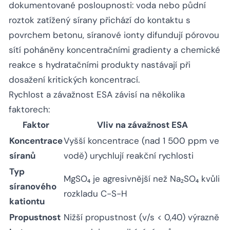
dokumentované posloupnosti: voda nebo půdní
roztok zatížený sírany přichází do kontaktu s
povrchem betonu, síranové ionty difundují pórovou
sítí poháněny koncentračními gradienty a chemické
reakce s hydratačními produkty nastávají při
dosažení kritických koncentrací.
Rychlost a závažnost ESA závisí na několika
faktorech:
Faktor
Vliv na závažnost ESA
Koncentrace
Vyšší koncentrace (nad 1 500 ppm ve
síranů
vodě) urychlují reakční rychlosti
Typ
MgSO₄ je agresivnější než Na₂SO₄ kvůli
síranového
rozkladu C-S-H
kationtu
Propustnost
Nižší propustnost (v/s < 0,40) výrazně