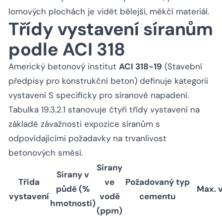
lomových plochách je vidět bělejší, měkčí materiál.
Třídy vystavení síranům
podle ACI 318
Americký betonový institut
ACI 318-19
(Stavební
předpisy pro konstrukční beton) definuje kategorii
vystavení S specificky pro síranové napadení.
Tabulka 19.3.2.1 stanovuje čtyři třídy vystavení na
základě závažnosti expozice síranům s
odpovídajícími požadavky na trvanlivost
betonových směsí.
Sírany
Sírany v
Třída
ve
Požadovaný typ
půdě (%
Max. v
vystavení
vodě
cementu
hmotnosti)
(ppm)