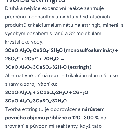
Druhá a nejvíce expanzivní reakce zahrnuje
přeměnu monosulfoaluminátu a hydratačních
produktů trikalciumaluminátu na ettringit, minerál s
vysokým obsahem síranů a 32 molekulami
krystalické vody:
3CaO·Al₂O₃·CaSO₄·12H₂O (monosulfoaluminát) +
2SO₄²⁻ + 2Ca²⁺ + 20H₂O →
3CaO·Al₂O₃·3CaSO₄·32H₂O (ettringit)
Alternativně přímá reakce trikalciumaluminátu se
sírany a zdroji vápníku:
3CaO·Al₂O₃ + 3CaSO₄·2H₂O + 26H₂O →
3CaO·Al₂O₃·3CaSO₄·32H₂O
Tvorba ettringitu je doprovázena
nárůstem
pevného objemu přibližně o 120–300 %
ve
srovnání s původními reaktanty. Když tato