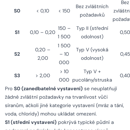
Bez
Bez zvláštních
S0
< 0,10
< 150
zvláštn
požadavků
požada
150 –
Typ II (střední
S1
0,10 – 0,20
0,5
1 500
odolnost)
1 500
0,20 –
Typ V (vysoká
S2
– 10
0,45
2,00
odolnost)
000
> 10
Typ V +
S3
> 2,00
0,4
000
pucolány/struska
Pro
S0 (zanedbatelné vystavení)
se neuplatňují
žádné zvláštní požadavky na trvanlivost vůči
síranům, ačkoli jiné kategorie vystavení (mráz a tání,
voda, chloridy) mohou ukládat omezení.
S1 (střední vystavení)
pokrývá typické půdní a