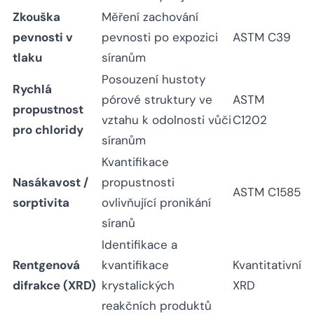
Zkouška
Měření zachování
pevnosti v
pevnosti po expozici
ASTM C39
tlaku
síranům
Posouzení hustoty
Rychlá
pórové struktury ve
ASTM
propustnost
vztahu k odolnosti vůči
C1202
pro chloridy
síranům
Kvantifikace
Nasákavost /
propustnosti
ASTM C1585
sorptivita
ovlivňující pronikání
síranů
Identifikace a
Rentgenová
kvantifikace
Kvantitativní
difrakce (XRD)
krystalických
XRD
reakčních produktů