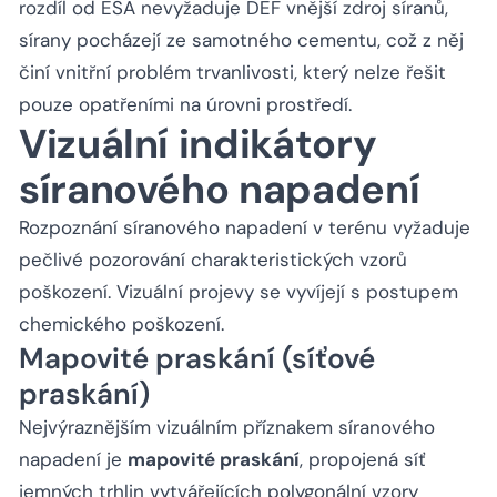
rozdíl od ESA nevyžaduje DEF vnější zdroj síranů,
sírany pocházejí ze samotného cementu, což z něj
činí vnitřní problém trvanlivosti, který nelze řešit
pouze opatřeními na úrovni prostředí.
Vizuální indikátory
síranového napadení
Rozpoznání síranového napadení v terénu vyžaduje
pečlivé pozorování charakteristických vzorů
poškození. Vizuální projevy se vyvíjejí s postupem
chemického poškození.
Mapovité praskání (síťové
praskání)
Nejvýraznějším vizuálním příznakem síranového
napadení je
mapovité praskání
, propojená síť
jemných trhlin vytvářejících polygonální vzory