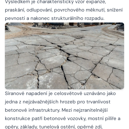
Výsledkem je charakteristický vzor expanze,
praskání, odlupování, povrchového měknutí, snížení
pevnosti a nakonec strukturálního rozpadu.
Síranové napadení je celosvětově uznáváno jako
jedna z nejzávažnějších hrozeb pro trvanlivost
betonové infrastruktury. Mezi nejzranitelnější
konstrukce patří betonové vozovky, mostní pilíře a
opěry, základy, tunelová ostění, opěrné zdi,