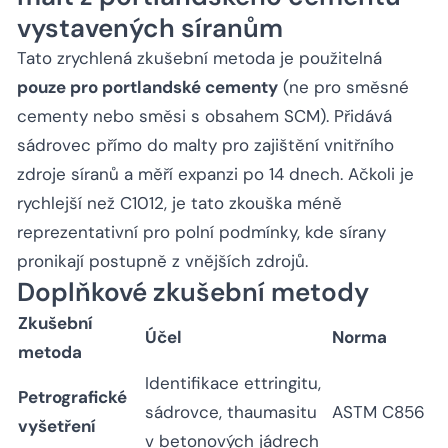
vystavených síranům
Tato zrychlená zkušební metoda je použitelná
pouze pro portlandské cementy
(ne pro směsné
cementy nebo směsi s obsahem SCM). Přidává
sádrovec přímo do malty pro zajištění vnitřního
zdroje síranů a měří expanzi po 14 dnech. Ačkoli je
rychlejší než C1012, je tato zkouška méně
reprezentativní pro polní podmínky, kde sírany
pronikají postupně z vnějších zdrojů.
Doplňkové zkušební metody
Zkušební
Účel
Norma
metoda
Identifikace ettringitu,
Petrografické
sádrovce, thaumasitu
ASTM C856
vyšetření
v betonových jádrech