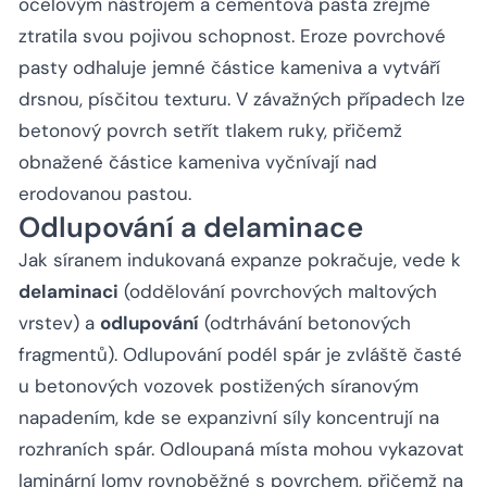
ocelovým nástrojem a cementová pasta zřejmě
ztratila svou pojivou schopnost. Eroze povrchové
pasty odhaluje jemné částice kameniva a vytváří
drsnou, písčitou texturu. V závažných případech lze
betonový povrch setřít tlakem ruky, přičemž
obnažené částice kameniva vyčnívají nad
erodovanou pastou.
Odlupování a delaminace
Jak síranem indukovaná expanze pokračuje, vede k
delaminaci
(oddělování povrchových maltových
vrstev) a
odlupování
(odtrhávání betonových
fragmentů). Odlupování podél spár je zvláště časté
u betonových vozovek postižených síranovým
napadením, kde se expanzivní síly koncentrují na
rozhraních spár. Odloupaná místa mohou vykazovat
laminární lomy rovnoběžné s povrchem, přičemž na