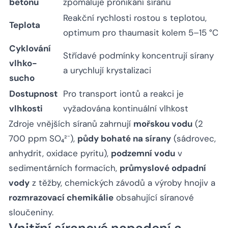
betonu
zpomaluje pronikání síranů
Reakční rychlosti rostou s teplotou,
Teplota
optimum pro thaumasit kolem 5–15 °C
Cyklování
Střídavé podmínky koncentrují sírany
vlhko-
a urychlují krystalizaci
sucho
Dostupnost
Pro transport iontů a reakci je
vlhkosti
vyžadována kontinuální vlhkost
Zdroje vnějších síranů zahrnují
mořskou vodu
(2
700 ppm SO₄²⁻),
půdy bohaté na sírany
(sádrovec,
anhydrit, oxidace pyritu),
podzemní vodu
v
sedimentárních formacích,
průmyslové odpadní
vody
z těžby, chemických závodů a výroby hnojiv a
rozmrazovací chemikálie
obsahující síranové
sloučeniny.