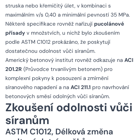
struska nebo křemičitý úlet, v kombinaci s
maximálním v/s 0,40 a minimální pevností 35 MPa.
Některé specifikace rovněž nařizují
pucolánové
přísady
v množstvích, u nichž bylo zkoušením
podle ASTM C1012 prokázáno, že poskytují
dostatečnou odolnost vůči síranům.
Americký betonový institut rovněž odkazuje na
ACI
201.2R
(Průvodce trvanlivým betonem) pro
komplexní pokyny k posouzení a zmírnění
síranového napadení a na
ACI 211.1
pro navrhování
betonových směsí odolných vůči síranům.
Zkoušení odolnosti vůči
síranům
ASTM C1012, Délková změna