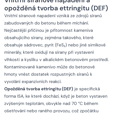
Vnitřní síranové napadení a
opožděná tvorba ettringitu (DEF)
Vnitřní síranové napadení vzniká ze zdrojů síranů
zabudovaných do betonu během míchání.
Nejčastější příčinou je přítomnost kameniva
obsahujícího sírany, zejména takového, které
obsahuje sádrovec, pyrit (FeS₂) nebo jiné sirníkové
minerály, které oxidují na sírany při vystavení
vlhkosti a kyslíku v alkalickém betonovém prostředí.
Kontaminované kamenivo může do betonové
hmoty vnést dostatek rozpustných síranů k
vyvolání expanzivních reakcí.
Opožděná tvorba ettringitu (DEF)
je specifická
forma ISA, ke které dochází, když je beton vystaven
zvýšeným teplotám, obvykle nad 70 °C během
ošetřování nebo raného provozu, což zpočátku