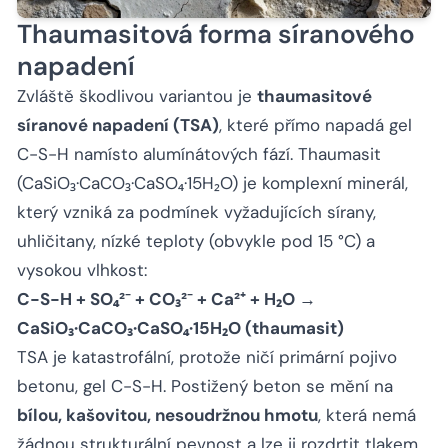
Thaumasitová forma síranového
napadení
Zvláště škodlivou variantou je
thaumasitové
síranové napadení (TSA)
, které přímo napadá gel
C-S-H namísto alumínátových fází. Thaumasit
(CaSiO₃·CaCO₃·CaSO₄·15H₂O) je komplexní minerál,
který vzniká za podmínek vyžadujících sírany,
uhličitany, nízké teploty (obvykle pod 15 °C) a
vysokou vlhkost:
C-S-H + SO₄²⁻ + CO₃²⁻ + Ca²⁺ + H₂O →
CaSiO₃·CaCO₃·CaSO₄·15H₂O (thaumasit)
TSA je katastrofální, protože ničí primární pojivo
betonu, gel C-S-H. Postižený beton se mění na
bílou, kašovitou, nesoudržnou hmotu
, která nemá
žádnou strukturální pevnost a lze ji rozdrtit tlakem