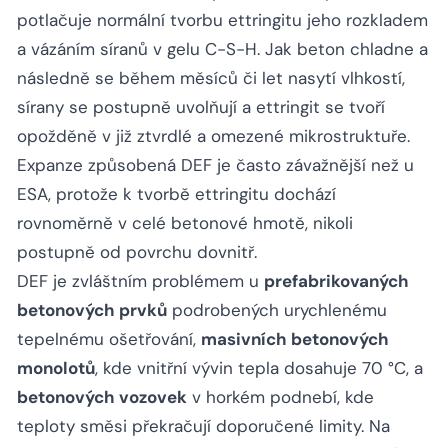
potlačuje normální tvorbu ettringitu jeho rozkladem
a vázáním síranů v gelu C-S-H. Jak beton chladne a
následně se během měsíců či let nasytí vlhkostí,
sírany se postupně uvolňují a ettringit se tvoří
opožděně v již ztvrdlé a omezené mikrostruktuře.
Expanze způsobená DEF je často závažnější než u
ESA, protože k tvorbě ettringitu dochází
rovnoměrně v celé betonové hmotě, nikoli
postupně od povrchu dovnitř.
DEF je zvláštním problémem u
prefabrikovaných
betonových prvků
podrobených urychlenému
tepelnému ošetřování,
masivních betonových
monolotů
, kde vnitřní vývin tepla dosahuje 70 °C, a
betonových vozovek
v horkém podnebí, kde
teploty směsi překračují doporučené limity. Na