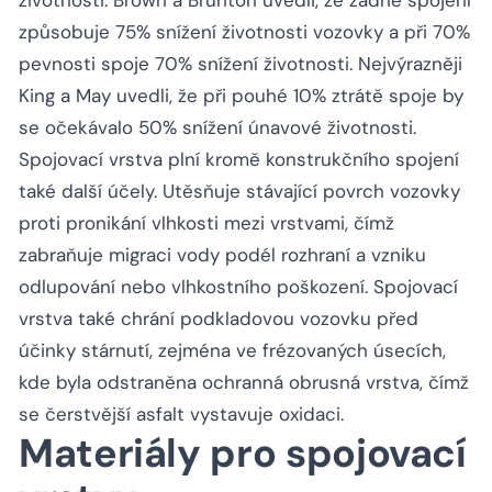
životnosti. Brown a Brunton uvedli, že žádné spojení
způsobuje 75% snížení životnosti vozovky a při 70%
pevnosti spoje 70% snížení životnosti. Nejvýrazněji
King a May uvedli, že při pouhé 10% ztrátě spoje by
se očekávalo 50% snížení únavové životnosti.
Spojovací vrstva plní kromě konstrukčního spojení
také další účely. Utěsňuje stávající povrch vozovky
proti pronikání vlhkosti mezi vrstvami, čímž
zabraňuje migraci vody podél rozhraní a vzniku
odlupování nebo vlhkostního poškození. Spojovací
vrstva také chrání podkladovou vozovku před
účinky stárnutí, zejména ve frézovaných úsecích,
kde byla odstraněna ochranná obrusná vrstva, čímž
se čerstvější asfalt vystavuje oxidaci.
Materiály pro spojovací