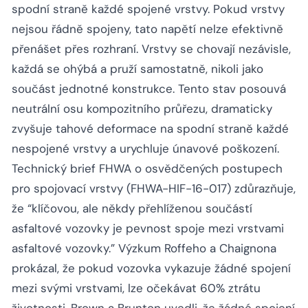
spodní straně každé spojené vrstvy. Pokud vrstvy
nejsou řádně spojeny, tato napětí nelze efektivně
přenášet přes rozhraní. Vrstvy se chovají nezávisle,
každá se ohýbá a pruží samostatně, nikoli jako
součást jednotné konstrukce. Tento stav posouvá
neutrální osu kompozitního průřezu, dramaticky
zvyšuje tahové deformace na spodní straně každé
nespojené vrstvy a urychluje únavové poškození.
Technický brief FHWA o osvědčených postupech
pro spojovací vrstvy (FHWA-HIF-16-017) zdůrazňuje,
že
“klíčovou, ale někdy přehlíženou součástí
asfaltové vozovky je pevnost spoje mezi vrstvami
asfaltové vozovky.”
Výzkum Roffeho a Chaignona
prokázal, že pokud vozovka vykazuje žádné spojení
mezi svými vrstvami, lze očekávat 60% ztrátu