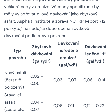
veškeré vody z emulze. Všechny specifikace by
měly vyjadřovat cílové dávkování jako zbytkový
asfalt. Asphalt Institute a zpráva NCHRP Report 712
poskytují následující doporučená zbytková
dávkování podle stavu povrchu:
Dávkování
Zbytkové
Dávkování
Typ
neředěné
dávkování
ředěné 1:1*
povrchu
emulze*
(gal/yd²)
(gal/yd²)
(gal/yd²)
Nový asfalt
0,02 –
(čerstvě
0,03 – 0,07
0,06 – 0,14
0,05
položený)
Stávající
asfalt
0,04 –
0,06 – 0,11
0,12 – 0,22
(zastaralý,
0,07