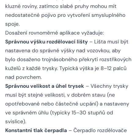
kluzné roviny, zatímco slabé pruhy mohou mít
nedostatečné pojivo pro vytvoření smysluplného
spoje.
Dosažení rovnoměrné aplikace vyžaduje:
Správnou výšku rozdělovací lišty
– Lišta musí být
nastavena do správné výšky nad vozovkou, aby
bylo dosaženo trojnásobného překrytí rozstřikových
kuželů z každé trysky. Typická výška je 8–12 palců
nad povrchem.
Správnou velikost a úhel trysek
– Všechny trysky
musí být stejné velikosti, v dobrém stavu (ne
opotřebované nebo částečně ucpání) a nastaveny
ve správném úhlu (typicky 15–30 stupňů od
svislice).
Konstantní tlak čerpadla
– Čerpadlo rozdělovače