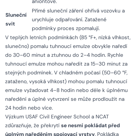
aniontové.
Přímé sluneční záření ohřívá vozovku a
Sluneční
urychluje odpařování. Zatažené
svit
podmínky proces zpomalují.
V teplých letních podmínkách (85 °F+, nízká vlhkost,
slunečno) pomalu tuhnoucí emulze obvykle naředí
do 30–60 minut a ztuhnou do 2–4 hodin. Rychle
tuhnoucí emulze mohou naředit za 15–30 minut za
stejných podmínek. V chladném počasí (50–60 °F,
zataženo, vysoká vlhkost) mohou pomalu tuhnoucí
emulze vyžadovat 4–8 hodin nebo déle k úplnému
naředění a úplné vytvrzení se může prodloužit na
24 hodin nebo více.
Výzkum USAF Civil Engineer School a NCAT
zdůrazňuje, že překrytí
se nesmí pokládat před
úplným naředěním spojovací vrstvy
. Pokládka