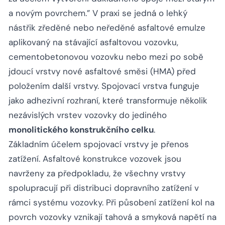
a novým povrchem.”
V praxi se jedná o lehký
nástřik zředěné nebo neředěné asfaltové emulze
aplikovaný na stávající asfaltovou vozovku,
cementobetonovou vozovku nebo mezi po sobě
jdoucí vrstvy nové asfaltové směsi (HMA) před
položením další vrstvy. Spojovací vrstva funguje
jako adhezivní rozhraní, které transformuje několik
nezávislých vrstev vozovky do jediného
monolitického konstrukčního celku
.
Základním účelem spojovací vrstvy je přenos
zatížení. Asfaltové konstrukce vozovek jsou
navrženy za předpokladu, že všechny vrstvy
spolupracují při distribuci dopravního zatížení v
rámci systému vozovky. Při působení zatížení kol na
povrch vozovky vznikají tahová a smyková napětí na