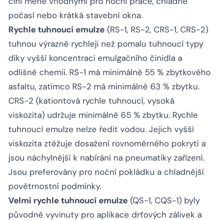
činí méně vhodnými pro noční práce, chladné
počasí nebo krátká stavební okna.
Rychle tuhnoucí emulze
(RS-1, RS-2, CRS-1, CRS-2)
tuhnou výrazně rychleji než pomalu tuhnoucí typy
díky vyšší koncentraci emulgačního činidla a
odlišné chemii. RS-1 má minimálně 55 % zbytkového
asfaltu, zatímco RS-2 má minimálně 63 % zbytku.
CRS-2 (kationtová rychle tuhnoucí, vysoká
viskozita) udržuje minimálně 65 % zbytku. Rychle
tuhnoucí emulze nelze ředit vodou. Jejich vyšší
viskozita ztěžuje dosažení rovnoměrného pokrytí a
jsou náchylnější k nabírání na pneumatiky zařízení.
Jsou preferovány pro noční pokládku a chladnější
povětrnostní podmínky.
Velmi rychle tuhnoucí emulze
(QS-1, CQS-1) byly
původně vyvinuty pro aplikace drťových zálivek a