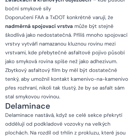
boční smykové síly
Doporučení FAA a TxDOT konkrétně varují, že
nadměrná spojovací vrstva
může být stejně
škodlivá jako nedostatečná. Příliš mnoho spojovací
vrstvy vytváří namazanou kluznou rovinu mezi
vrstvami, kde přebytečné asfaltové pojivo působí
jako smyková rovina spíše než jako adhezivum.
Zbytkový asfaltový film by měl být dostatečně
tenký, aby umožnil kontakt kamenivo-na-kamenivo
přes rozhraní, nikoli tak tlustý, že by se asfalt sám
stal smykovou rovinou.
Delaminace
Delaminace nastává, když se celé sekce překrytí
oddělují od podkladové vozovky na velkých
plochách. Na rozdíl od trhlin z prokluzu, které jsou