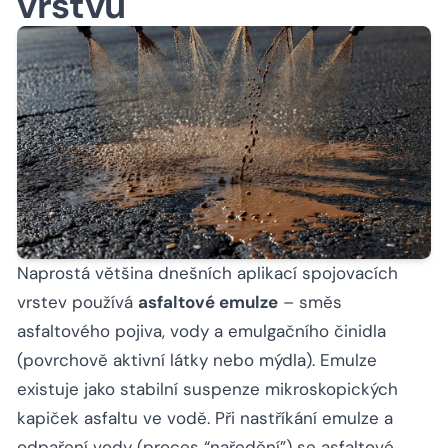
vrstvu
Naprostá většina dnešních aplikací spojovacích
vrstev používá
asfaltové emulze
– směs
asfaltového pojiva, vody a emulgačního činidla
(povrchově aktivní látky nebo mýdla). Emulze
existuje jako stabilní suspenze mikroskopických
kapiček asfaltu ve vodě. Při nastříkání emulze a
odpaření vody (proces “naředění”) se asfaltové