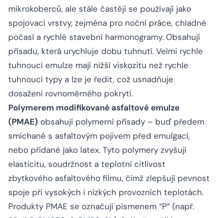
mikrokoberců, ale stále častěji se používají jako
spojovací vrstvy, zejména pro noční práce, chladné
počasí a rychlé stavební harmonogramy. Obsahují
přísadu, která urychluje dobu tuhnutí. Velmi rychle
tuhnoucí emulze mají nižší viskozitu než rychle
tuhnoucí typy a lze je ředit, což usnadňuje
dosažení rovnoměrného pokrytí.
Polymerem modifikované asfaltové emulze
(PMAE)
obsahují polymerní přísady – buď předem
smíchané s asfaltovým pojivem před emulgací,
nebo přidané jako latex. Tyto polymery zvyšují
elasticitu, soudržnost a teplotní citlivost
zbytkového asfaltového filmu, čímž zlepšují pevnost
spoje při vysokých i nízkých provozních teplotách.
Produkty PMAE se označují písmenem “P” (např.