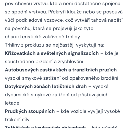
povrchovou vrstvu, která není dostatečně spojena
se spodní vrstvou. Překrytí klouže nebo se posouvá
vůči podkladové vozovce, což vytváří tahová napětí
na povrchu, která se projevují jako tyto
charakteristické zakřivené trhliny.
Trhliny z prokluzu se nejčastěji vyskytují na:
Křižovatkách a světelných signalizacích
– kde je
soustředěno brzdění a zrychlování
Autobusových zastávkách a tranzitních pruzích
–
vysoké smykové zatížení od opakovaného brzdění
Dotykových zónách letištních drah
– vysoké
dynamické smykové zatížení od přistávajících
letadel
Prudkých stoupáních
– kde vozidla vyvíjejí vysoké
trakční síly
Zatáčkách a kruhových objezdech
– kde působí