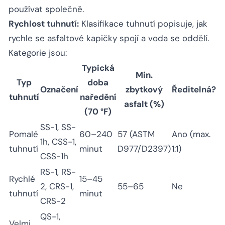
používat společně.
Rychlost tuhnutí:
Klasifikace tuhnutí popisuje, jak
rychle se asfaltové kapičky spojí a voda se oddělí.
Kategorie jsou:
Typická
Min.
Typ
doba
Označení
zbytkový
Ředitelná?
tuhnutí
naředění
asfalt (%)
(70 °F)
SS-1, SS-
Pomalé
60–240
57 (ASTM
Ano (max.
1h, CSS-1,
tuhnutí
minut
D977/D2397)
1:1)
CSS-1h
RS-1, RS-
Rychlé
15–45
2, CRS-1,
55–65
Ne
tuhnutí
minut
CRS-2
QS-1,
Velmi