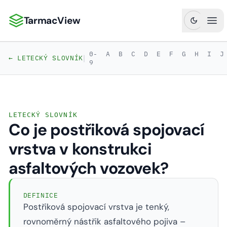
TarmacView
TarmacView: Precizní letecká analytika
Ote
0-
A
B
C
D
E
F
G
H
I
J
|
← LETECKÝ SLOVNÍK
9
LETECKÝ SLOVNÍK
Co je postřiková spojovací
vrstva v konstrukci
asfaltových vozovek?
DEFINICE
Postřiková spojovací vrstva je tenký,
rovnoměrný nástřik asfaltového pojiva –