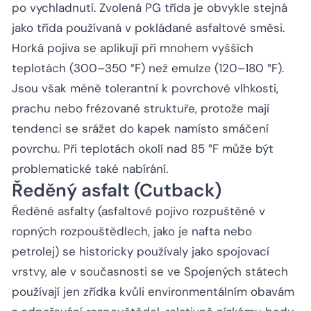
po vychladnutí. Zvolená PG třída je obvykle stejná
jako třída používaná v pokládané asfaltové směsi.
Horká pojiva se aplikují při mnohem vyšších
teplotách (300–350 °F) než emulze (120–180 °F).
Jsou však méně tolerantní k povrchové vlhkosti,
prachu nebo frézované struktuře, protože mají
tendenci se srážet do kapek namísto smáčení
povrchu. Při teplotách okolí nad 85 °F může být
problematické také nabírání.
Ředěný asfalt (Cutback)
Ředěné asfalty (asfaltové pojivo rozpuštěné v
ropných rozpouštědlech, jako je nafta nebo
petrolej) se historicky používaly jako spojovací
vrstvy, ale v současnosti se ve Spojených státech
používají jen zřídka kvůli environmentálním obavám