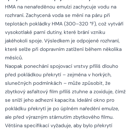
HMA na nenaředěnou emulzi zachycuje vodu na
rozhraní. Zachycená voda se mění na páru při
teplotách pokládky HMA (300–320 °F), což vytváří
vysokotlaké parní dutiny, které brání vzniku
jakéhokoli spoje. Výsledkem je odpojené rozhraní,
které selže při dopravním zatížení během několika
měsíců.
Naopak ponechání spojovací vrstvy příliš dlouho
před pokládkou překrytí – zejména v horkých,
slunečných podmínkách – může způsobit, že
zbytkový asfaltový film příliš ztuhne a zoxiduje, čímž
se sníží jeho adhezní kapacita. Ideální okno pro
pokládku překrytí je po úplném naředění emulze,
ale před výrazným stárnutím zbytkového filmu.
Většina specifikací vyžaduje, aby bylo překrytí