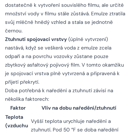
dostatečně k vytvoření souvislého filmu, ale určité
množství vody v filmu stále zůstává. Emulze ztratila
svůj mléčně hnědý vzhled a stala se jednotně
černou.
Ztuhnutí spojovací vrstvy
(úplné vytvrzení)
nastává, když se veškerá voda z emulze zcela
odpaří a na povrchu vozovky zůstane pouze
zbytkový asfaltový pojivový film. V tomto okamžiku
je spojovací vrstva plně vytvrzená a připravená k
přijetí překrytí.
Doba potřebná k naředění a ztuhnutí závisí na
několika faktorech:
Faktor
Vliv na dobu naředění/ztuhnutí
Teplota
Vyšší teplota urychluje naředění a
(vzduchu
ztuhnutí. Pod 50 °F se doba naředění