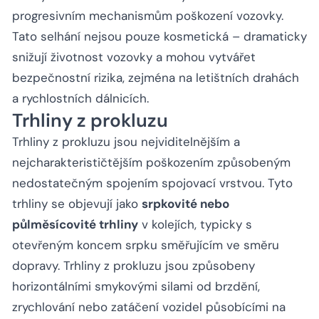
progresivním mechanismům poškození vozovky.
Tato selhání nejsou pouze kosmetická – dramaticky
snižují životnost vozovky a mohou vytvářet
bezpečnostní rizika, zejména na letištních drahách
a rychlostních dálnicích.
Trhliny z prokluzu
Trhliny z prokluzu jsou nejviditelnějším a
nejcharakterističtějším poškozením způsobeným
nedostatečným spojením spojovací vrstvou. Tyto
trhliny se objevují jako
srpkovité nebo
půlměsícovité trhliny
v kolejích, typicky s
otevřeným koncem srpku směřujícím ve směru
dopravy. Trhliny z prokluzu jsou způsobeny
horizontálními smykovými silami od brzdění,
zrychlování nebo zatáčení vozidel působícími na