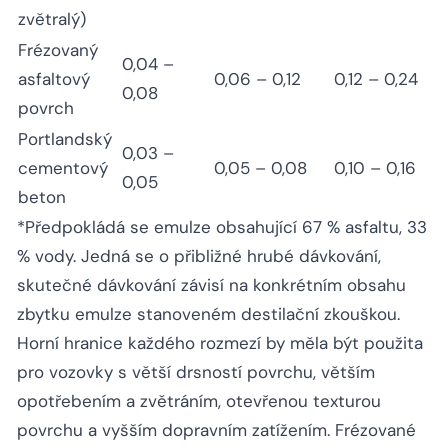
zvětralý)
Frézovaný
0,04 –
asfaltový
0,06 – 0,12
0,12 – 0,24
0,08
povrch
Portlandský
0,03 –
cementový
0,05 – 0,08
0,10 – 0,16
0,05
beton
*Předpokládá se emulze obsahující 67 % asfaltu, 33
% vody. Jedná se o přibližné hrubé dávkování,
skutečné dávkování závisí na konkrétním obsahu
zbytku emulze stanoveném destilační zkouškou.
Horní hranice každého rozmezí by měla být použita
pro vozovky s větší drsností povrchu, větším
opotřebením a zvětráním, otevřenou texturou
povrchu a vyšším dopravním zatížením. Frézované