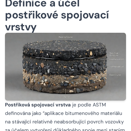
Definice a účel
postřikové spojovací
vrstvy
Postřiková spojovací vrstva
je podle ASTM
definována jako
“aplikace bitumenového materiálu
na stávající relativně neabsorbující povrch vozovky
za účelem vytvoření důkladného spoje mezi starým