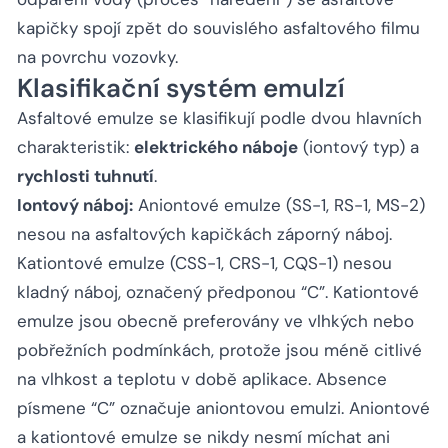
kapičky spojí zpět do souvislého asfaltového filmu
na povrchu vozovky.
Klasifikační systém emulzí
Asfaltové emulze se klasifikují podle dvou hlavních
charakteristik:
elektrického náboje
(iontový typ) a
rychlosti tuhnutí
.
Iontový náboj:
Aniontové emulze (SS-1, RS-1, MS-2)
nesou na asfaltových kapičkách záporný náboj.
Kationtové emulze (CSS-1, CRS-1, CQS-1) nesou
kladný náboj, označený předponou “C”. Kationtové
emulze jsou obecně preferovány ve vlhkých nebo
pobřežních podmínkách, protože jsou méně citlivé
na vlhkost a teplotu v době aplikace. Absence
písmene “C” označuje aniontovou emulzi. Aniontové
a kationtové emulze se nikdy nesmí míchat ani