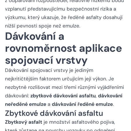
z odpařování rozpouštědel, relativně nízkému bodu
vzplanutí představujícímu bezpečnostní rizika a
výzkumu, který ukazuje, že ředěné asfalty dosahují
nižší pevnosti spoje než emulze.
Dávkování a
rovnoměrnost aplikace
spojovací vrstvy
Dávkování spojovací vrstvy je jediným
nejkritičtějším faktorem určujícím její výkon. Je
nezbytné rozlišovat mezi třemi různými vyjádřeními
dávkování:
zbytkové dávkování asfaltu
,
dávkování
neředěné emulze
a
dávkování ředěné emulze
.
Zbytkové dávkování asfaltu
Zbytkový asfalt
je množství asfaltového pojiva,
které zůstane na povrchu vozovky po odpaření