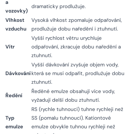
a
dramaticky prodlužuje.
vozovky)
Vlhkost
Vysoká vlhkost zpomaluje odpařování,
vzduchu
prodlužuje dobu naředění i ztuhnutí.
Vyšší rychlost větru urychluje
Vítr
odpařování, zkracuje dobu naředění a
ztuhnutí.
Vyšší dávkování zvyšuje objem vody,
Dávkování
která se musí odpařit, prodlužuje dobu
ztuhnutí.
Ředěné emulze obsahují více vody,
Ředění
vyžadují delší dobu ztuhnutí.
RS (rychle tuhnoucí) tuhne rychleji než
Typ
SS (pomalu tuhnoucí). Kationtové
emulze
emulze obvykle tuhnou rychleji než