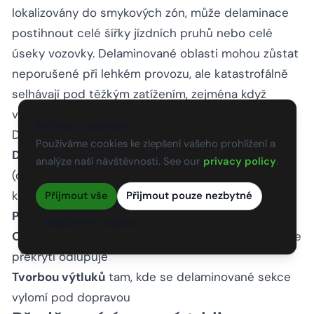
lokalizovány do smykových zón, může delaminace
postihnout celé šířky jízdních pruhů nebo celé
úseky vozovky. Delaminované oblasti mohou zůstat
neporušené při lehkém provozu, ale katastrofálně
selhávají pod těžkým zatížením, zejména když
vlhkost pronikla do odpojeného rozhraní.
Souhlas s cookies
Delaminace je často zjistitelná:
Používáme cookies ke zlepšení vašeho prohlížení a
Dutým zvukem
při poklepávání na povrch vozovky
analýze naší návštěvnosti. See our
privacy policy
.
(dutý zvuk při průzkumu řetězovým tahem nebo
kladívkem)
Přijmout vše
Přijmout pouze nezbytné
Podélnými trhlinami
v kolejích
Nastavení cookies
Okrajovým rozpadáním
na okrajích vozovky, kde se
překrytí odlupuje
Tvorbou výtluků
tam, kde se delaminované sekce
vylomí pod dopravou