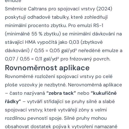
emulze
Směrnice Caltrans pro spojovací vrstvy (2024)
poskytují odhadové tabulky, které zohledňují
minimální procento zbytku. Pro emulzi RS-1
(minimálně 55 % zbytku) se minimální dávkování na
stávající HMA vypočítá jako 0,03 (zbytkové
dávkování) / 0,55 = 0,05 gal/yd² neředěné emulze a
0,07 / 0,55 = 0,11 gal/yd² pro frézovaný povrch.
Rovnoměrnost aplikace
Rovnoměrné rozložení spojovací vrstvy po celé
ploše vozovky je nezbytné. Nerovnoměrná aplikace
– často nazývaná
“zebra tack”
nebo
“kukuřičné
řádky”
– vytváří střídající se pruhy silné a slabé
spojovací vrstvy, které vytvářejí zóny s velmi
rozdílnou pevností spoje. Silné pruhy mohou
obsahovat dostatek pojiva k vytvoření namazané