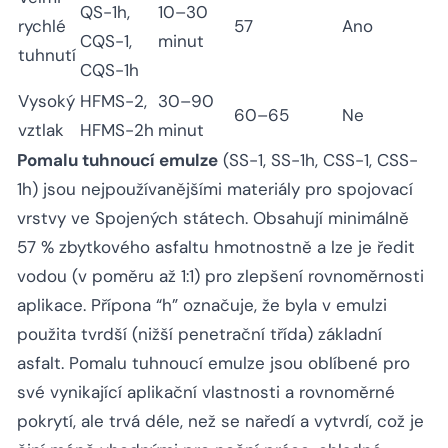
QS-1h,
10–30
rychlé
57
Ano
CQS-1,
minut
tuhnutí
CQS-1h
Vysoký
HFMS-2,
30–90
60–65
Ne
vztlak
HFMS-2h
minut
Pomalu tuhnoucí emulze
(SS-1, SS-1h, CSS-1, CSS-
1h) jsou nejpoužívanějšími materiály pro spojovací
vrstvy ve Spojených státech. Obsahují minimálně
57 % zbytkového asfaltu hmotnostně a lze je ředit
vodou (v poměru až 1:1) pro zlepšení rovnoměrnosti
aplikace. Přípona “h” označuje, že byla v emulzi
použita tvrdší (nižší penetrační třída) základní
asfalt. Pomalu tuhnoucí emulze jsou oblíbené pro
své vynikající aplikační vlastnosti a rovnoměrné
pokrytí, ale trvá déle, než se naředí a vytvrdí, což je