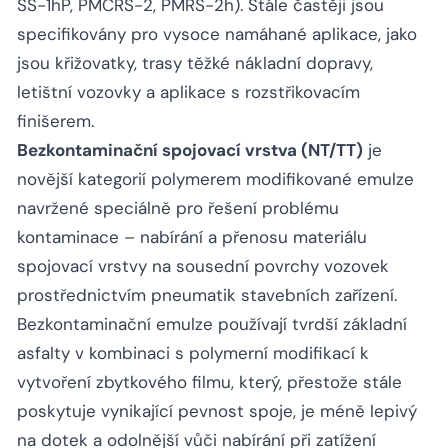
SS-1hP, PMCRS-2, PMRS-2h). Stále častěji jsou
specifikovány pro vysoce namáhané aplikace, jako
jsou křižovatky, trasy těžké nákladní dopravy,
letištní vozovky a aplikace s rozstřikovacím
finišerem.
Bezkontaminační spojovací vrstva (NT/TT)
je
novější kategorií polymerem modifikované emulze
navržené speciálně pro řešení problému
kontaminace – nabírání a přenosu materiálu
spojovací vrstvy na sousední povrchy vozovek
prostřednictvím pneumatik stavebních zařízení.
Bezkontaminační emulze používají tvrdší základní
asfalty v kombinaci s polymerní modifikací k
vytvoření zbytkového filmu, který, přestože stále
poskytuje vynikající pevnost spoje, je méně lepivý
na dotek a odolnější vůči nabírání při zatížení