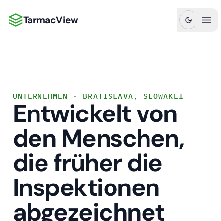
TarmacView
TarmacView: Präzisionsluftfahrtanalytik
Hau
UNTERNEHMEN · BRATISLAVA, SLOWAKEI
Entwickelt von
den Menschen,
die früher die
Inspektionen
abgezeichnet