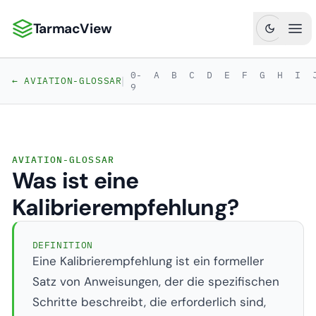
TarmacView
TarmacView: Präzisionsluftfahrtanalytik
Hau
0-
A
B
C
D
E
F
G
H
I
|
← AVIATION-GLOSSAR
9
AVIATION-GLOSSAR
Was ist eine
Kalibrierempfehlung?
DEFINITION
Eine Kalibrierempfehlung ist ein formeller
Satz von Anweisungen, der die spezifischen
Schritte beschreibt, die erforderlich sind,