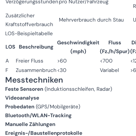
Verzögerungsstunden
pro Nutzer/Fahrzeug
R
Zusätzlicher
Mehrverbrauch durch Stau
U
Kraftstoffverbrauch
LOS-Beispieltabelle
Geschwindigkeit
Fluss
D
LOS
Beschreibung
(mph)
(Fz./h/Spur)
(F
A
Freier Fluss
>60
<700
<1
F
Zusammenbruch
<30
Variabel
>
Messtechniken
Feste Sensoren
(Induktionsschleifen, Radar)
Videoanalyse
Probedaten
(GPS/Mobilgeräte)
Bluetooth/WLAN-Tracking
Manuelle Zählungen
Ereignis-/Baustellenprotokolle