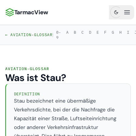
TarmacView
TarmacView: Präzisionsluftfahrtanalytik
Hau
0-
A
B
C
D
E
F
G
H
I
|
← AVIATION-GLOSSAR
9
AVIATION-GLOSSAR
Was ist Stau?
DEFINITION
Stau bezeichnet eine übermäßige
Verkehrsdichte, bei der die Nachfrage die
Kapazität einer Straße, Luftseiteinrichtung
oder anderer Verkehrsinfrastruktur