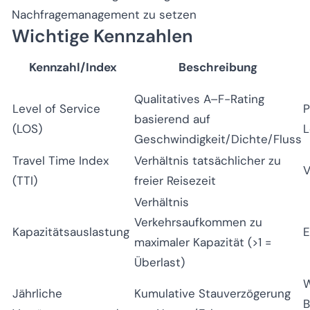
Nachfragemanagement zu setzen
Wichtige Kennzahlen
Kennzahl/Index
Beschreibung
Qualitatives A–F-Rating
Level of Service
P
basierend auf
(LOS)
L
Geschwindigkeit/Dichte/Fluss
Travel Time Index
Verhältnis tatsächlicher zu
V
(TTI)
freier Reisezeit
Verhältnis
Verkehrsaufkommen zu
Kapazitätsauslastung
E
maximaler Kapazität (>1 =
Überlast)
W
Jährliche
Kumulative Stauverzögerung
B