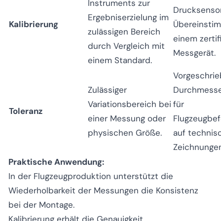
Instruments zur
Drucksensor
Ergebniserzielung im
Kalibrierung
Übereinsti
zulässigen Bereich
einem zertif
durch Vergleich mit
Messgerät.
einem Standard.
Vorgeschrie
Zulässiger
Durchmesse
Variationsbereich bei
für
Toleranz
einer Messung oder
Flugzeugbef
physischen Größe.
auf technis
Zeichnungen
Praktische Anwendung:
In der Flugzeugproduktion unterstützt die
Wiederholbarkeit
der Messungen die
Konsistenz
bei der Montage.
Kalibrierung
erhält die
Genauigkeit
.