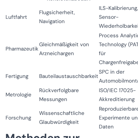
ILS-Kalibrierung,
Flugsicherheit,
Luftfahrt
Sensor-
Navigation
Wiederholbarke
Process Analyti
Gleichmäßigkeit von
Technology (PA
Pharmazeutik
Arzneichargen
für
Chargenfreigab
SPC in der
Fertigung
Bauteilaustauschbarkeit
Automobilmont
Rückverfolgbare
ISO/IEC 17025-
Metrologie
Messungen
Akkreditierung
Reproduzierbar
Wissenschaftliche
Forschung
Experimente u
Glaubwürdigkeit
Daten
Methoden zur