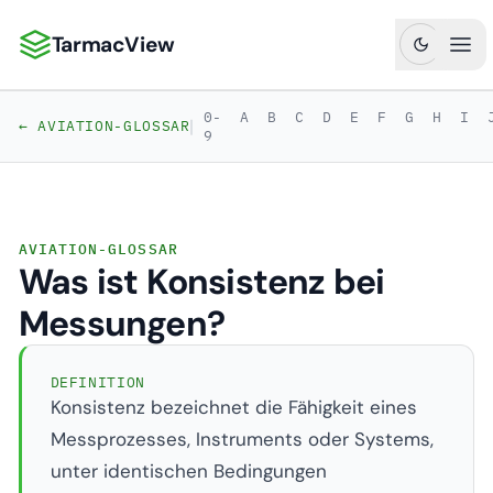
TarmacView
TarmacView: Präzisionsluftfahrtanalytik
Hau
0-
A
B
C
D
E
F
G
H
I
|
← AVIATION-GLOSSAR
9
AVIATION-GLOSSAR
Was ist Konsistenz bei
Messungen?
DEFINITION
Konsistenz bezeichnet die Fähigkeit eines
Messprozesses, Instruments oder Systems,
unter identischen Bedingungen