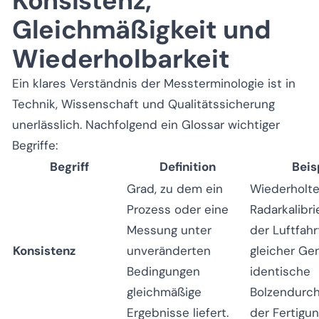
Konsistenz,
Gleichmäßigkeit und
Wiederholbarkeit
Ein klares Verständnis der Messterminologie ist in
Technik, Wissenschaft und Qualitätssicherung
unerlässlich. Nachfolgend ein Glossar wichtiger
Begriffe:
Begriff
Definition
Beis
Grad, zu dem ein
Wiederholt
Prozess oder eine
Radarkalibri
Messung unter
der Luftfahr
Konsistenz
unveränderten
gleicher Gen
Bedingungen
identische
gleichmäßige
Bolzendurc
Ergebnisse liefert.
der Fertigun