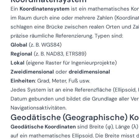
Ein
Koordinatensystem
ist ein mathematisches Kon
im Raum durch eine oder mehrere Zahlen (Koordina
schlagen eine Brücke zwischen realen Orten und Z
präzise räumliche Referenzierung. Typen sind:
Global
(z. B. WGS84)
Regional
(z. B. NAD83, ETRS89)
Lokal
(eigene Raster für Ingenieurprojekte)
Zweidimensional
oder
dreidimensional
Einheiten
: Grad, Meter, Fuß usw.
Jedes System ist an eine Referenzfläche (Ellipsoid,
Datum gebunden und bildet die Grundlage aller Ve
Navigationsaktivitäten.
Geodätische (Geographische) Ko
Geodätische Koordinaten
sind Breite (φ), Länge (λ
auf ein mathematisches Ellipsoid. Die Breite misst 