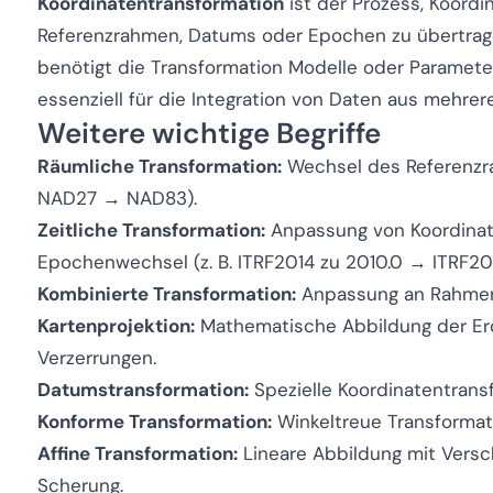
Koordinatentransformation
ist der Prozess, Koord
Referenzrahmen, Datums oder Epochen zu übertrage
benötigt die Transformation Modelle oder Parameter 
essenziell für die Integration von Daten aus mehre
Weitere wichtige Begriffe
Räumliche Transformation:
Wechsel des Referenzra
NAD27 → NAD83).
Zeitliche Transformation:
Anpassung von Koordina
Epochenwechsel (z. B. ITRF2014 zu 2010.0 → ITRF201
Kombinierte Transformation:
Anpassung an Rahmen
Kartenprojektion:
Mathematische Abbildung der Erd
Verzerrungen.
Datumstransformation:
Spezielle Koordinatentrans
Konforme Transformation:
Winkeltreue Transformatio
Affine Transformation:
Lineare Abbildung mit Versch
Scherung.