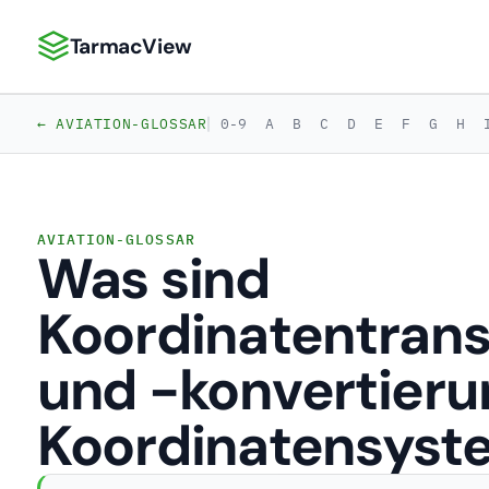
TarmacView
TarmacView: Präzisionsluftfahrtanalytik
|
← AVIATION-GLOSSAR
0-9
A
B
C
D
E
F
G
H
AVIATION-GLOSSAR
Was sind
Koordinatentran
und -konvertieru
Koordinatensyst