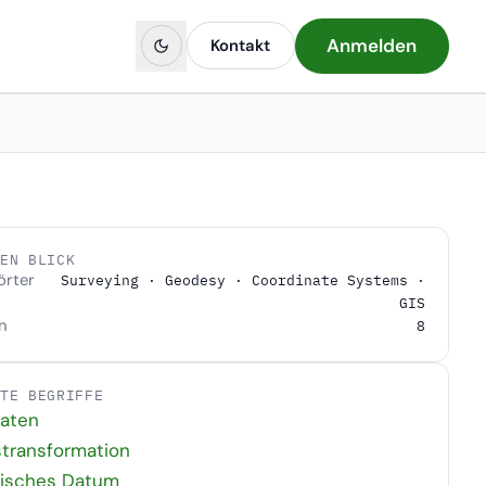
Anmelden
Kontakt
NEN BLICK
örter
Surveying · Geodesy · Coordinate Systems ·
GIS
n
8
DTE BEGRIFFE
naten
transformation
isches Datum