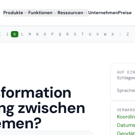
Produkte
Funktionen
Ressourcen
Unternehmen
Preise
I
J
K
L
M
N
O
P
Q
R
S
T
U
V
W
X
Y
Z
AUF EI
Schlagw
sformation
Sprache
ng zwischen
VERWAN
emen?
Koordi
Datums
Geodät