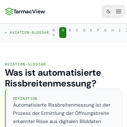
TarmacView
TarmacView: Präzisionsluftfahrtanalytik
Hau
0-
A
B
C
D
E
F
G
H
I
|
← AVIATION-GLOSSAR
9
AVIATION-GLOSSAR
Was ist automatisierte
Rissbreitenmessung?
DEFINITION
Automatisierte Rissbreitenmessung ist der
Prozess der Ermittlung der Öffnungsbreite
erkannter Risse aus digitalen Bilddaten