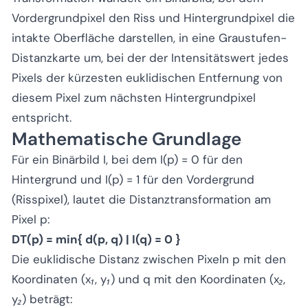
Vordergrundpixel den Riss und Hintergrundpixel die
intakte Oberfläche darstellen, in eine Graustufen-
Distanzkarte um, bei der der Intensitätswert jedes
Pixels der kürzesten euklidischen Entfernung von
diesem Pixel zum nächsten Hintergrundpixel
entspricht.
Mathematische Grundlage
Für ein Binärbild
I
, bei dem
I(p) = 0
für den
Hintergrund und
I(p) = 1
für den Vordergrund
(Risspixel), lautet die Distanztransformation am
Pixel
p
:
DT(p) = min{ d(p, q) | I(q) = 0 }
Die euklidische Distanz zwischen Pixeln
p
mit den
Koordinaten
(x₁, y₁)
und
q
mit den Koordinaten
(x₂,
y₂)
beträgt: