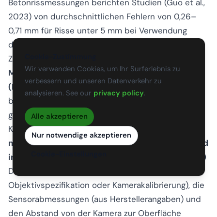
Betonrissmessungen berichten Studien (Guo et al.,
2023) von durchschnittlichen Fehlern von 0,26–
0,71 mm für Risse unter 5 mm bei Verwendung
dieser Methode mit geeigneter Beleuchtung und
Cookie-Zustimmung
Zielplatzierung.
Wir verwenden Cookies, um Ihr Surferlebnis zu
Methode B, Kamerageometrie
verbessern und unseren Datenverkehr zu
(Lochkameramodell):
Wenn die Kameraparameter
analysieren. See our
privacy policy
.
bekannt sind und der Abstand zur Oberfläche
gemessen werden kann, wird der
Alle akzeptieren
Kalibrierungsfaktor wie folgt abgeleitet:
Nur notwendige akzeptieren
mm/Pixel = (Sensorbreite in mm × Arbeitsabstand
Cookie-Einstellungen
in mm) / (Brennweite in mm × Bildbreite in Pixeln)
Diese Methode erfordert die Brennweite (aus der
Objektivspezifikation oder Kamerakalibrierung), die
Sensorabmessungen (aus Herstellerangaben) und
den Abstand von der Kamera zur Oberfläche