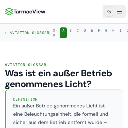
TarmacView
TarmacView: Präzisionsluftfahrtanalytik
Hau
0-
A
B
C
D
E
F
G
H
I
|
← AVIATION-GLOSSAR
9
AVIATION-GLOSSAR
Was ist ein außer Betrieb
genommenes Licht?
DEFINITION
Ein außer Betrieb genommenes Licht ist
eine Beleuchtungseinheit, die formell und
sicher aus dem Betrieb entfernt wurde –