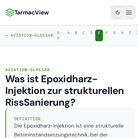
TarmacView
TarmacView: Präzisionsluftfahrtanalytik
Hau
0-
A
B
C
D
E
F
G
H
I
|
← AVIATION-GLOSSAR
9
AVIATION-GLOSSAR
Was ist Epoxidharz-
Injektion zur strukturellen
RissSanierung?
DEFINITION
Die Epoxidharz-Injektion ist eine strukturelle
Betoninstandsetzungstechnik, bei der