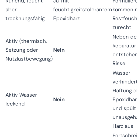
Ruhend, feucht
Ja, mit
Formulier
aber
feuchtigkeitstolerantem
kommen m
trocknungsfähig
Epoxidharz
Restfeuc
zurecht
Neben de
Aktiv (thermisch,
Reparatur
Setzung oder
Nein
entstehe
Nutzlastbewegung)
Risse
Wasser
verhinder
Haftung 
Aktiv Wasser
Nein
Epoxidhar
leckend
und spült
unausgeh
Harz aus
Fortschre