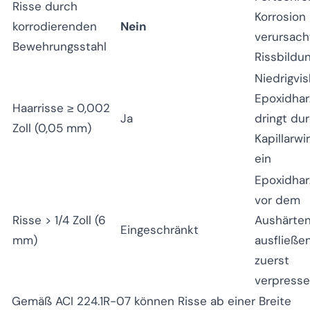
Risse durch
Korrosion
korrodierenden
Nein
verursach
Bewehrungsstahl
Rissbildu
Niedrigvi
Epoxidhar
Haarrisse ≥ 0,002
Ja
dringt du
Zoll (0,05 mm)
Kapillarwi
ein
Epoxidhar
vor dem
Risse > 1/4 Zoll (6
Aushärte
Eingeschränkt
mm)
ausfließen
zuerst
verpress
Gemäß ACI 224.1R-07 können Risse ab einer Breite