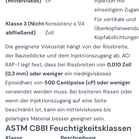
(Mittelviskos)
cP
Injektion mit
einseitigem Zuga
Für vertikale und
Klasse 3 (Nicht
Konsistenz ≤ 1/4
Überkopfanwendu
abfließend)
Zoll
Kopfabdichtunge
Die geeignete Viskosität hängt von der Rissbreite,
der Bauteildicke und dem Injektionszugang ab. ACI
RAP-1 legt fest, dass bei Rissbreiten von
0,010 Zoll
(0,3 mm) oder weniger
ein niedrigviskoses
Epoxidharz von
500 Centipoise (cP) oder weniger
verwendet werden muss. Bei breiteren Rissen oder
wenn der Injektionszugang auf eine Seite
beschränkt ist, kann ein mittelviskoses bis
gelartiges Material besser geeignet sein.
ASTM C881 Feuchtigkeitsklassen
Klasse
Beschreibung