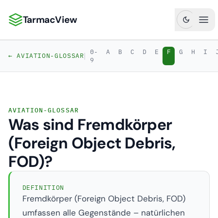
TarmacView
TarmacView: Präzisionsluftfahrtanalytik
Hau
0-
A
B
C
D
E
F
G
H
I
|
← AVIATION-GLOSSAR
9
AVIATION-GLOSSAR
Was sind Fremdkörper
(Foreign Object Debris,
FOD)?
DEFINITION
Fremdkörper (Foreign Object Debris, FOD)
umfassen alle Gegenstände – natürlichen