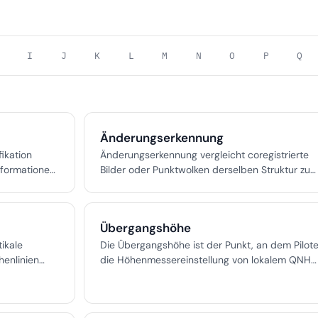
I
J
K
L
M
N
O
P
Q
Änderungserkennung
fikation
Änderungserkennung vergleicht coregistrierte
nformationen,
Bilder oder Punktwolken derselben Struktur zu
le Standards
unterschiedlichen Zeitpunkten, um neue, sich
Aktualität
verschlechternde oder reparierte Schäden zu
verfahren zu
identifizieren.
Übergangshöhe
tikale
Die Übergangshöhe ist der Punkt, an dem Pilot
enlinien
die Höhenmessereinstellung von lokalem QNH
g von
auf Standard-QNE ändern, um standardisierte
ografie.
Flugzeug-Staffelung oberhalb und präzise
Geländefreiheit unterhalb zu ermöglichen.