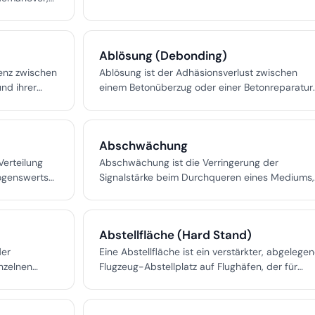
h dem
urchstarten
ordert.
Ablösung (Debonding)
Bedeutung,
en und den
renz zwischen
Ablösung ist der Adhäsionsverlust zwischen
nd ihrer
einem Betonüberzug oder einer Betonreparatur
nder
und dem Untergrund oder zwischen einer FRP-
er
Verstärkung und Beton, wodurch ein planarer
se
Hohlraum entsteht, der unter Schlageinwirkung
Abschwächung
formität und
einen hohlen Klang erzeugt. Es handelt sich um
rleisten.
eine primäre Versagensform für geklebte
Verteilung
Abschwächung ist die Verringerung der
Überzüge und extern geklebte FRP-Systeme, di
ögenswerts
Signalstärke beim Durchqueren eines Mediums,
spezifische Erkennungs- und Reparaturmethod
influsst
verursacht durch Absorption, Streuung und
erfordert.
Reflexion. Sie ist in der Luftfahrt,
Telekommunikation, medizinischen Bildgebung
Abstellfläche (Hard Stand)
und Akustik von großer Bedeutung.
der
Eine Abstellfläche ist ein verstärkter, abgelegen
nzelnen
Flugzeug-Abstellplatz auf Flughäfen, der für
 eine
flexible Flugzeugabfertigung und
rung der
Überlaufparkplätze entworfen wurde.