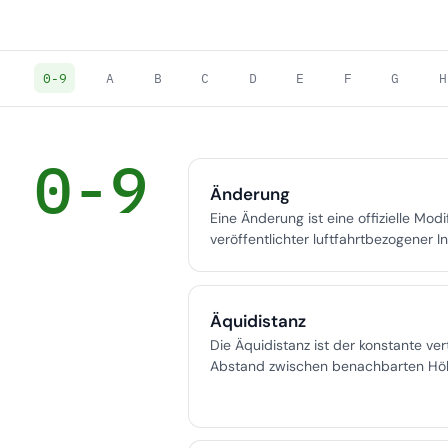
0-9
A
B
C
D
E
F
G
H
0-9
Änderung
Eine Änderung ist eine offizielle Modi
veröffentlichter luftfahrtbezogener I
die durch internationale und nationa
geregelt ist, um die Genauigkeit und 
kritischer Luftfahrtdokumente und -
Äquidistanz
gewährleisten.
Die Äquidistanz ist der konstante ver
Abstand zwischen benachbarten Höh
und entscheidend für die Darstellun
Gelände in der Vermessung und Kart