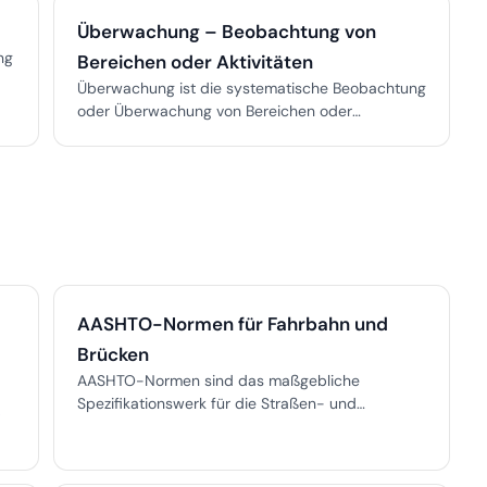
können, und das Risiko von Landebahn-Ausflügen
Überwachung – Beobachtung von
mindert.
ng
Bereichen oder Aktivitäten
Überwachung ist die systematische Beobachtung
oder Überwachung von Bereichen oder
Aktivitäten für Sicherheit, Schutz, Compliance
und Aufklärung – unverzichtbar im Flugbetrieb.
AASHTO-Normen für Fahrbahn und
Brücken
AASHTO-Normen sind das maßgebliche
Spezifikationswerk für die Straßen- und
,
Brückeninfrastruktur der USA. Dieses Glossar
behandelt die wichtigsten AASHTO-
Veröffentlichungen für Fahrbahnplanung (1993