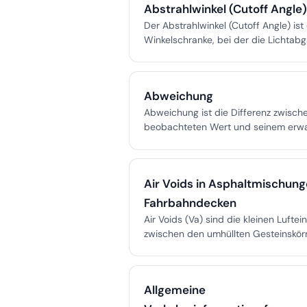
Abstrahlwinkel (Cutoff Angle
Der Abstrahlwinkel (Cutoff Angle) ist
Winkelschranke, bei der die Lichtab
Leuchte stark abfällt – entscheidend
Blendungs- und Lichtverschmutzungs
der Lichtplanung.
Abweichung
Abweichung ist die Differenz zwisch
beobachteten Wert und seinem erwa
(Mittelwert), grundlegend in Statisti
Datenanalyse.
Air Voids in Asphaltmischung
Fahrbahndecken
Air Voids (Va) sind die kleinen Luftei
zwischen den umhüllten Gesteinskör
verdichtetem HMA, ausgedrückt als 
des Gesamtvolumens, ein kritischer
volumetrischer Parameter, der die Sta
Allgemeine
Dauerhaftigkeit und Widerstandsfähi
Schäden der Fahrbahn bestimmt.