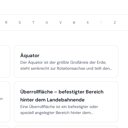
R
S
T
U
V
W
X
Y
Z
Äquator
Der Äquator ist der größte Großkreis der Erde,
steht senkrecht zur Rotationsachse und teilt den
Planeten in Nord- und Südhalbkugel. Er dient als
Null-Baseline für die Breite und ist essenziell für
Navigation, Kartografie, Klimawissenschaft und
Überrollfläche – befestigter Bereich
Geodäsie.
en
hinter dem Landebahnende
Eine Überrollfläche ist ein befestigter oder
speziell angelegter Bereich hinter dem
Landebahnende, der als Sicherheitsbereich für
Flugzeuge dient, die nicht rechtzeitig stoppen