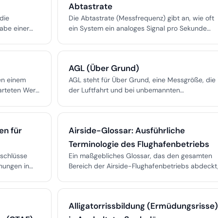
)
Abtastrate
 die
Die Abtastrate (Messfrequenz) gibt an, wie oft
gabe einer
ein System ein analoges Signal pro Sekunde
 für
digitalisiert. Sie ist entscheidend für genaue
kontrolle in
Datenerfassung, Analyse und Speicherung in
Luftfahrt, Audio, Biomechanik und industrieller
AGL (Über Grund)
Überwachung.
en einem
AGL steht für Über Grund, eine Messgröße, die 
rteten Wert
der Luftfahrt und bei unbemannten
k und
Luftfahrzeugen verwendet wird, um die Höhe
über dem Gelände anzuzeigen. Sie unterscheid
sich vom MSL (Mittlerer Meeresspiegel), und da
en für
Airside-Glossar: Ausführliche
Verständnis dieser Unterscheidung ist für Pilote
Drohnenbetreiber und Fluglotsen von großer
Terminologie des Flughafenbetriebs
Bedeutung.
nschlüsse
Ein maßgebliches Glossar, das den gesamten
nungen in
Bereich der Airside-Flughafenbetriebs abdeckt
Prozentsatz
einschließlich regulatorischer Definitionen,
technischer Standards und praktischer
bilität,
Anwendungen. Unverzichtbar für Luftfahrtprofis
Alligatorrissbildung (Ermüdungsrisse)
gkeit gegen
Studierende und Enthusiasten.