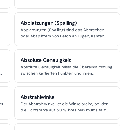
Abplatzungen (Spalling)
Abplatzungen (Spalling) sind das Abbrechen
oder Absplittern von Beton an Fugen, Kanten
oder Rissen – ein wesentlicher Fahrbahnschaden
auf Start- und Landebahnen, Rollwegen und
Brücken mit direkten FOD- und
Absolute Genauigkeit
Sicherheitsauswirkungen.
Absolute Genauigkeit misst die Übereinstimmung
e
zwischen kartierten Punkten und ihren
en
tatsächlichen Positionen in einem globalen oder
nationalen Koordinatenreferenzsystem. Sie ist
unerlässlich für amtliche Vermessungen,
Abstrahlwinkel
Ingenieurplanung, Luftfahrt, behördliche
Vorschriften und eine robuste Integration von
er
Der Abstrahlwinkel ist die Winkelbreite, bei der
Geodaten.
die Lichtstärke auf 50 % ihres Maximums fällt
und bestimmt, wie gebündelt oder breit ein Licht
erscheint. Er ist entscheidend für die Auswahl
von Leuchten, Lichtberechnungen und die