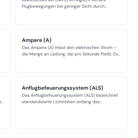
Flugbewegungen bei geringer Sicht durch
zertifizierte Verfahren, Systeme und geschulte
Besatzungen für einen kontinuierlichen Betrieb.
Ampere (A)
Das Ampere (A) misst den elektrischen Strom –
die Menge an Ladung, die pro Sekunde fließt. Es
ist die SI-Basiseinheit, die für die Planung,
n
Sicherheit und Einhaltung elektrischer Systeme
D-
unerlässlich ist, insbesondere in der Luftfahrt und
im Ingenieurwesen.
Anflugbefeuerungssystem (ALS)
Das Anflugbefeuerungssystem (ALS) bezeichnet
e
standardisierte Lichtreihen entlang des
Anflugwegs einer Landebahn, die Piloten
während der Landung, insbesondere bei
schlechter Sicht, essenzielle visuelle Hinweise
ie
geben. Die ALS-Konfigurationen variieren je nach
.
Flughafen und Anflugkategorie und unterstützen