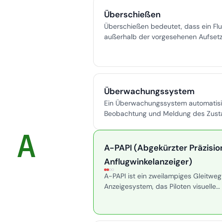
Überschießen
Überschießen bedeutet, dass ein Fl
außerhalb der vorgesehenen Aufsetz
wodurch die verfügbare Landebahn
Stoppen kritisch reduziert und das Un
erhöht wird.
Überwachungssystem
Ein Überwachungssystem automatisi
Beobachtung und Meldung des Zust
Flughafenausrüstung und sorgt für b
A
Sicherheit, Zuverlässigkeit und Konfo
A-PAPI (Abgekürzter Präzisio
Anflugwinkelanzeiger)
A-PAPI ist ein zweilampiges Gleitwe
Anzeigesystem, das Piloten visuelle
Gleitpfadführung bietet, wo ein voll
vierteiliges PAPI nicht realisierbar ist
eingesetzt auf allgemeinen, sekundä