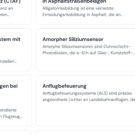
z (CTAF)
in Asphaltstraßenbelägen
uenz an
Alligatorrissbildung ist eine vernetzte
oten
Ermüdungsrissbildung in Asphalt, die an
dinieren und
Krokodilleder erinnert und auf strukturelles
digte
Fahrbahnversagen unter wiederholter
Verkehrsbelastung hinweist.
stem mit
Amorpher Siliziumsensor
Amorphe Siliziumsensoren sind Dünnschicht-
Photodioden, die a-Si:H auf Glas-, Kunststoff-
oder flexiblen Substraten für großflächige,
ziellen
pixelierte Lichtdetektion nutzen. Sie ermögliche
m Piloten
leistungsfähige Bildgebung, Photometrie und 3
ühren und
Entfernungsmessung mit skalierbarer,
kosteneffizienter Fertigung.
gen bei
Anflugbefeuerung
n Landung
chen.
Anflugbefeuerungssysteme (ALS) sind präzise
angeordnete Lichter an Landebahnanflügen, di
es Piloten ermöglichen, insbesondere bei
trollierte
schlechter Sicht sicher vom Instrumenten- auf
n Flugzeug
Sichtflugreferenzen umzuschalten. Die ALS-
 Dies umfasst
Konfigurationen variieren je nach Anflugkategor
und
und sind für Instrumentenanflüge unverzichtbar