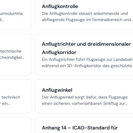
g gemäß
Anflugkontrolle
eisten.
aumvolumina,
Die Anflugkontrolle steuert ankommende und
d
abfliegende Flugzeuge im Terminalbereich und
ellen, dass
gewährleistet Sicherheit und Effizienz durch
reie
Sequenzierung, Trennung und Koordination.
bmessungen
Anflugtrichter und dreidimensionaler
eilige
d für jede
rttechnische
Anflugkorridor
schwindigkeit
Ein Anflugtrichter führt Flugzeuge zur Landebah
ierten
während ein 3D-Anflugkorridor das geschützte
Volumen für sichere Instrumentenanflüge
itsmargen
definiert und so Hindernisfreiheit und effiziente
Sequenzierung gewährleistet.
Anflugwinkel
e technisch
Der Anflugwinkel sorgt dafür, dass Flugzeuge
 ein
einen sicheren, vorhersehbaren Sinkflug zur
t. Sie bietet
Landebahn einhalten. Mit 3 Grad von ICAO und
ührung und
FAA standardisiert, gewährleistet er
wie ILS, GNSS
Hindernisfreiheit, effiziente Leistung und sanfte
Anhang 14 – ICAO-Standard für
sion und
Landungen und ist integraler Bestandteil von