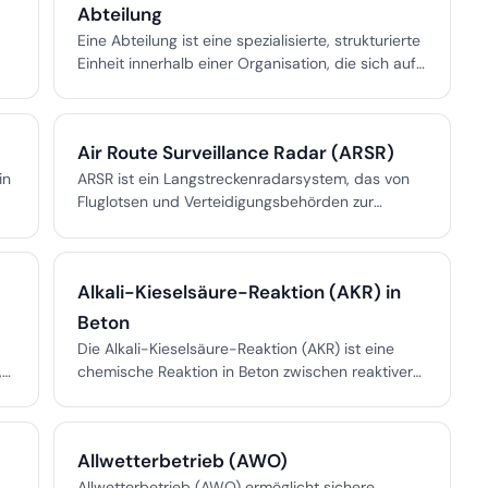
Abteilung
Einhaltung fotometrischer Standards in
Architektur, Industrie und Luftfahrt.
Eine Abteilung ist eine spezialisierte, strukturierte
Einheit innerhalb einer Organisation, die sich auf
eine bestimmte Funktion konzentriert, um
Ressourcen zu optimieren und klare Ziele zu
erreichen.
Air Route Surveillance Radar (ARSR)
in
ARSR ist ein Langstreckenradarsystem, das von
Fluglotsen und Verteidigungsbehörden zur
Verfolgung von Flugzeugen im Streckenflugraum
et
eingesetzt wird. Es sorgt für Sicherheit, Effizienz
s
und Schutz, indem es kontinuierliche
Alkali-Kieselsäure-Reaktion (AKR) in
n,
Positionsdaten über große Sektoren liefert.
Beton
Die Alkali-Kieselsäure-Reaktion (AKR) ist eine
,
chemische Reaktion in Beton zwischen reaktiver
Kieselsäure in Gesteinskörnungen und
Alkalihydroxiden, die ein expandierendes Gel
,
bildet, das Risse und Zersetzung verursacht.
Allwetterbetrieb (AWO)
Allwetterbetrieb (AWO) ermöglicht sichere