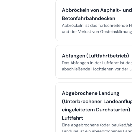
abgelegenen Landebahnen, erhöht e
Abbröckeln von Asphalt- un
Sicherheit und senkt Anflugrisiken.
Betonfahrbahndecken
Abbröckeln ist das fortschreitende 
und der Verlust von Gesteinskörnun
Asphalt- oder Betonfahrbahnoberflä
verursacht durch Bindemittelalterung
Ablösen oder unzureichende Verdich
Abfangen (Luftfahrtbetrieb)
erzeugt FOD-Risiken auf Flughäfen 
signalisiert fortgeschrittenen Bindemit
Das Abfangen in der Luftfahrt ist da
abschließende Hochziehen vor der L
dem das Flugzeug aus dem Sinkflug 
Horizontalflug knapp über der Land
übergeht, um ein sanftes Aufsetzen 
Abgebrochene Landung
ermöglichen. Es ist entscheidend, u
Aufprall zu verringern, das Fahrwerk
(Unterbrochener Landeanflug
und einen sicheren Betrieb zu gewähr
eingeleitetem Durchstarten) 
Luftfahrt
Eine abgebrochene (oder baulked/a
Landung ist ein abgebrochenes Lan