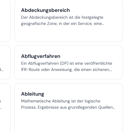
Guide, MEPDG), Brückenentwurf (LRFD),
Brückenprüfung (MBEI, MBE), Materialprüfnormen,
Abdeckungsbereich
die AASHTOWare-Software und die
Der Abdeckungsbereich ist die festgelegte
Ausschussstruktur, die sie betreut.
geografische Zone, in der ein Service, eine
Richtlinie oder ein Betrieb gültig ist – essenziell
für Compliance, Sicherheit und effiziente
ie
Bereitstellung.
Abflugverfahren
Ein Abflugverfahren (DP) ist eine veröffentlichte
t-
IFR-Route oder Anweisung, die einen sicheren,
n
effizienten Übergang vom Start am Flughafen zum
n,
Streckenluftraum gewährleistet und
Hindernisfreiheit sowie einen organisierten
Ableitung
Verkehrsfluss sicherstellt.
h
Mathematische Ableitung ist der logische
Prozess, Ergebnisse aus grundlegenden Quellen
zu gewinnen und sorgt für Strenge und
Verständnis in der Mathematik.