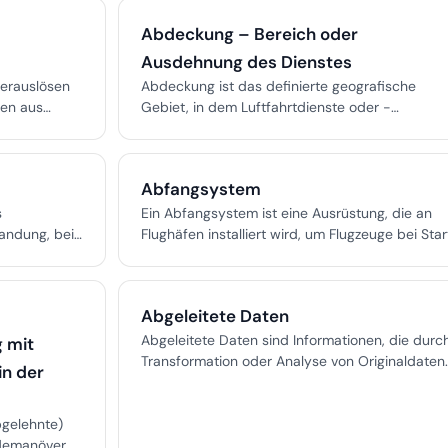
s die
d
Abdeckung – Bereich oder
Ausdehnung des Dienstes
Herauslösen
Abdeckung ist das definierte geografische
gen aus
Gebiet, in dem Luftfahrtdienste oder -
chen,
operationen offiziell bereitgestellt werden, um d
, Oxidation,
Einhaltung von Vorschriften und die
tung. Es
Betriebssicherheit zu gewährleisten.
Abfangsystem
und
telverfall.
s
Ein Abfangsystem ist eine Ausrüstung, die an
andung, bei
Flughäfen installiert wird, um Flugzeuge bei Star
in den
und Landebahnüberläufen oder abgebrochene
ebahn
Starts mithilfe energieabsorbierender Materialie
zu
Seilen oder Netzen sicher zu stoppen.
Abgeleitete Daten
m den
 zu schützen
Abgeleitete Daten sind Informationen, die durc
 mit
leisten.
Transformation oder Analyse von Originaldaten
in der
entstehen und Auswirkungen auf Compliance,
Datenschutz und geistige Eigentumsrechte
bgelehnte)
haben.
demanöver,