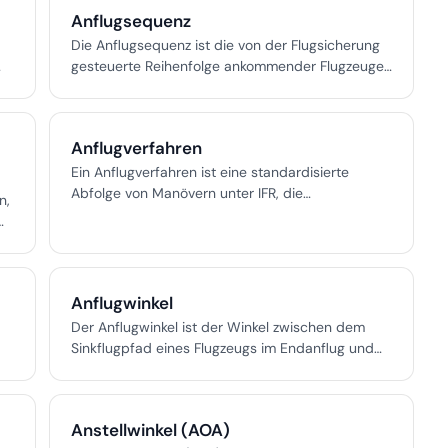
sicherere Operationen mit niedrigeren
Anflugsequenz
Wetterminima.
Die Anflugsequenz ist die von der Flugsicherung
gesteuerte Reihenfolge ankommender Flugzeuge
und sorgt durch präzise Sequenzierung,
Staffelung und Einhaltung behördlicher
Standards für eine sichere und effiziente
Anflugverfahren
Landung.
Ein Anflugverfahren ist eine standardisierte
Abfolge von Manövern unter IFR, die
n,
Luftfahrzeuge sicher von Streckensegmenten zur
Landung oder zum Fehlanflug führt und
Hindernisfreiheit sowie betriebliche Integrität
gewährleistet.
Anflugwinkel
Der Anflugwinkel ist der Winkel zwischen dem
Sinkflugpfad eines Flugzeugs im Endanflug und
der Horizontalen. Er ist für sichere,
standardisierte Landungen unerlässlich und wird
visuell oder elektronisch mit Systemen wie PAPI,
Anstellwinkel (AOA)
VASI oder ILS-Gleitweg gehalten. Dieser