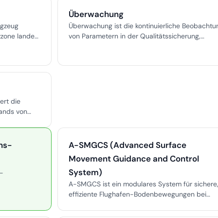
Überwachung
ugzeug
Überwachung ist die kontinuierliche Beobachtu
zone landet,
von Parametern in der Qualitätssicherung,
 zum
ermöglicht die Echtzeiterkennung von
fallrisiko
Abweichungen und unterstützt operative
Exzellenz.
ert die
ands von
etriebliche
rmität.
ns-
A-SMGCS (Advanced Surface
Movement Guidance and Control
System)
g-
A-SMGCS ist ein modulares System für sichere
ständiges
effiziente Flughafen-Bodenbewegungen bei
. Häufig
jedem Wetter und integriert Überwachung,
ren oder
Routenführung und Sicherheitswarnungen.