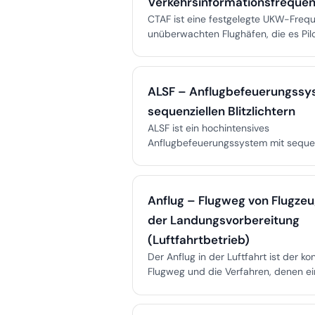
Verkehrsinformationsfrequen
CTAF ist eine festgelegte UKW-Freq
unüberwachten Flughäfen, die es Pil
ermöglicht, ihre Bewegungen zu koor
die Sicherheit durch selbst angekün
Kommunikation zu erhöhen.
ALSF – Anflugbefeuerungssy
sequenziellen Blitzlichtern
ALSF ist ein hochintensives
Anflugbefeuerungssystem mit sequen
Blitzlichtern, das entwickelt wurde, u
während Instrumentenanflügen zu f
einen sicheren Übergang von der
Anflug – Flugweg von Flugzeu
Instrumentennavigation zur visuelle
auch bei schlechter Sicht zu ermögli
der Landungsvorbereitung
(Luftfahrtbetrieb)
Der Anflug in der Luftfahrt ist der kon
Flugweg und die Verfahren, denen ei
bei der Landungsvorbereitung folgt.
Sinkflug, Ausrichtung, Konfiguration 