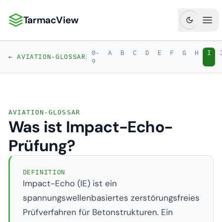
TarmacView
TarmacView: Präzisionsluftfahrtanalytik
Hau
0-
A
B
C
D
E
F
G
H
I
|
← AVIATION-GLOSSAR
9
AVIATION-GLOSSAR
Was ist Impact-Echo-
Prüfung?
DEFINITION
Impact-Echo (IE) ist ein
spannungswellenbasiertes zerstörungsfreies
Prüfverfahren für Betonstrukturen. Ein