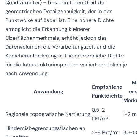
Quadratmeter) – bestimmt den Grad der
geometrischen Detailgenauigkeit, der in der
Punktwolke auflösbar ist. Eine höhere Dichte
ermöglicht die Erkennung kleinerer
Oberflächenmerkmale, erhöht jedoch das
Datenvolumen, die Verarbeitungszeit und die
Speicheranforderungen. Die erforderliche Dichte
für die Infrastrukturinspektion variiert erheblich je
nach Anwendung:
M
Empfohlene
Anwendung
er
Punktdichte
Merk
0,5-2
Regionale topografische Kartierung
1-2 m
Pkt/m²
Hindernisbegrenzungsflächen an
2-8 Pkt/m²
30-5