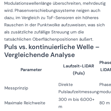
Modulationswellenlänge überschreiten, mehrdeutig
wird. Phasenverschiebungssysteme neigen auch
dazu, im Vergleich zu ToF-Sensoren ein höheres
Rauschen in der Punktwolke aufzuweisen, was sich
als zusätzliche zufällige Streuung um die
tatsächlichen Oberflächenpositionen äußert.
Puls vs. kontinuierliche Welle –
Vergleichende Analyse
Phas
Laufzeit-LiDAR
Parameter
LiDAR
(Puls)
Direkte
Phase
Messprinzip
Pulslaufzeitmessung
modul
300 m bis 6.000+
Maximale Reichweite
80 m 
m