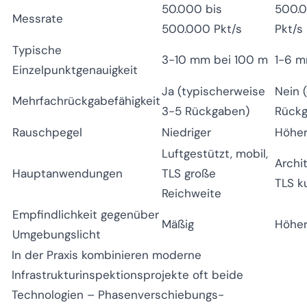
50.000 bis
500.0
Messrate
500.000 Pkt/s
Pkt/s
Typische
3-10 mm bei 100 m
1-6 m
Einzelpunktgenauigkeit
Ja (typischerweise
Nein 
Mehrfachrückgabefähigkeit
3-5 Rückgaben)
Rückg
Rauschpegel
Niedriger
Höhe
Luftgestützt, mobil,
Archit
Hauptanwendungen
TLS große
TLS k
Reichweite
Empfindlichkeit gegenüber
Mäßig
Höhe
Umgebungslicht
In der Praxis kombinieren moderne
Infrastrukturinspektionsprojekte oft beide
Technologien – Phasenverschiebungs-