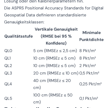
Lösung oder den Kalibrierparametern hin.
Die ASPRS Positional Accuracy Standards for Digital
Geospatial Data definieren standardisierte
Genauigkeitsklassen:
Vertikale Genauigkeit
Minimale
Qualitätsstufe
(RMSE bei 95 %
Punktdichte
Konfidenz)
QL0
5 cm (RMSEz ≤ 2,5 cm)
8 Pkt/m²
QL1
10 cm (RMSEz ≤ 5 cm)
8 Pkt/m²
QL2
10 cm (RMSEz ≤ 5 cm)
2 Pkt/m²
QL3
20 cm (RMSEz ≤ 10 cm)
0,5 Pkt/m²
40 cm (RMSEz ≤ 20
QL4
0,25 Pkt/m²
cm)
100 cm (RMSEz ≤ 50
QL5
0,1 Pkt/m²
cm)