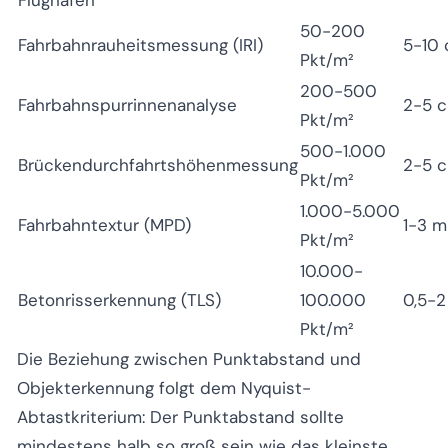
Flughäfen
50-200
Fahrbahnrauheitsmessung (IRI)
5-10
Pkt/m²
200-500
Fahrbahnspurrinnenanalyse
2-5 
Pkt/m²
500-1.000
Brückendurchfahrtshöhenmessung
2-5 
Pkt/m²
1.000-5.000
Fahrbahntextur (MPD)
1-3 
Pkt/m²
10.000-
Betonrisserkennung (TLS)
100.000
0,5-
Pkt/m²
Die Beziehung zwischen Punktabstand und
Objekterkennung folgt dem Nyquist-
Abtastkriterium: Der Punktabstand sollte
mindestens halb so groß sein wie das kleinste