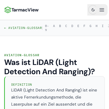
TarmacView
TarmacView: Präzisionsluftfahrtanalytik
Hau
0-
A
B
C
D
E
F
G
H
I
|
← AVIATION-GLOSSAR
9
AVIATION-GLOSSAR
Was ist LiDAR (Light
Detection And Ranging)?
DEFINITION
LiDAR (Light Detection And Ranging) ist eine
aktive Fernerkundungsmethode, die
Laserpulse auf ein Ziel aussendet und die