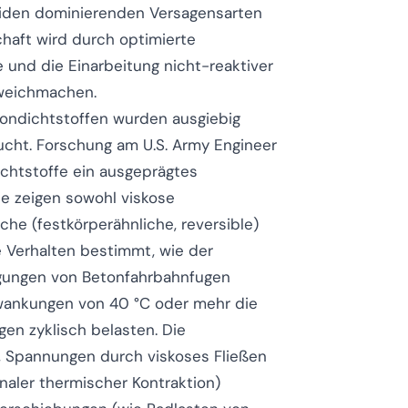
beiden dominierenden Versagensarten
haft wird durch optimierte
 und die Einarbeitung nicht-reaktiver
 weichmachen.
kondichtstoffen wurden ausgiebig
cht. Forschung am U.S. Army Engineer
ichtstoffe ein ausgeprägtes
ie zeigen sowohl viskose
sche (festkörperähnliche, reversible)
 Verhalten bestimmt, wie der
egungen von Betonfahrbahnfugen
hwankungen von 40 °C oder mehr die
en zyklisch belasten. Die
f, Spannungen durch viskoses Fließen
aler thermischer Kontraktion)