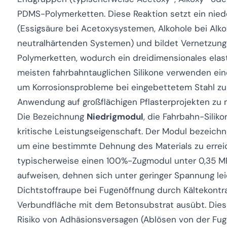
PDMS-Polymerketten. Diese Reaktion setzt ein nie
(Essigsäure bei Acetoxysystemen, Alkohole bei Al
neutralhärtenden Systemen) und bildet Vernetzun
Polymerketten, wodurch ein dreidimensionales elas
meisten fahrbahntauglichen Silikone verwenden ein
um Korrosionsprobleme bei eingebettetem Stahl z
Anwendung auf großflächigen Pflasterprojekten zu 
Die Bezeichnung
Niedrigmodul
, die Fahrbahn-Siliko
kritische Leistungseigenschaft. Der Modul bezeichne
um eine bestimmte Dehnung des Materials zu erreic
typischerweise einen 100%-Zugmodul unter 0,35 
aufweisen, dehnen sich unter geringer Spannung lei
Dichtstoffraupe bei Fugenöffnung durch Kältekontra
Verbundfläche mit dem Betonsubstrat ausübt. Diese
Risiko von Adhäsionsversagen (Ablösen von der F