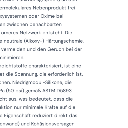
dermolekulares Nebenprodukt frei
koxysystemen oder Oxime bei
gen zwischen benachbarten
tomeres Netzwerk entsteht. Die
e neutrale (Alkoxy-) Härtungschemie,
u vermeiden und den Geruch bei der
minimieren.
ndichtstoffe charakterisiert, ist eine
t die Spannung, die erforderlich ist,
hen. Niedrigmodul-Silikone, die
MPa (50 psi) gemäß ASTM D5893
cht aus, was bedeutet, dass die
ktion nur minimale Kräfte auf die
 Eigenschaft reduziert direkt das
ugenwand) und Kohäsionsversagen