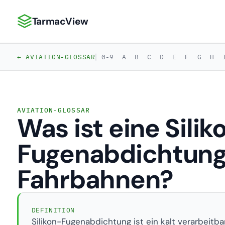
TarmacView
TarmacView: Präzisionsluftfahrtanalytik
|
← AVIATION-GLOSSAR
0-9
A
B
C
D
E
F
G
H
AVIATION-GLOSSAR
Was ist eine Silik
Fugenabdichtung
Fahrbahnen?
DEFINITION
Silikon-Fugenabdichtung ist ein kalt verarbeit