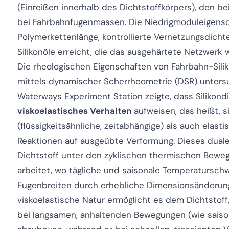
(Einreißen innerhalb des Dichtstoffkörpers), den 
bei Fahrbahnfugenmassen. Die Niedrigmoduleigensc
Polymerkettenlänge, kontrollierte Vernetzungsdichte
Silikonöle erreicht, die das ausgehärtete Netzwerk
Die rheologischen Eigenschaften von Fahrbahn-Sili
mittels dynamischer Scherrheometrie (DSR) untersu
Waterways Experiment Station zeigte, dass Silikond
viskoelastisches Verhalten
aufweisen, das heißt, s
(flüssigkeitsähnliche, zeitabhängige) als auch elasti
Reaktionen auf ausgeübte Verformung. Dieses duale
Dichtstoff unter den zyklischen thermischen Bew
arbeitet, wo tägliche und saisonale Temperatursc
Fugenbreiten durch erhebliche Dimensionsänderung
viskoelastische Natur ermöglicht es dem Dichtstof
bei langsamen, anhaltenden Bewegungen (wie saison