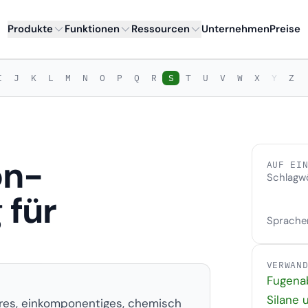
Produkte
Funktionen
Ressourcen
Unternehmen
Preise
I
J
K
L
M
N
O
P
Q
R
S
T
U
V
W
X
Y
Z
on-
AUF EI
Schlagw
 für
Sprache
VERWAN
Fugena
Silane 
bares, einkomponentiges, chemisch