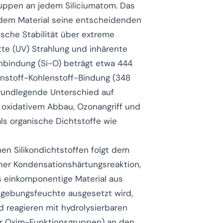
uppen an jedem Siliciumatom. Das
t dem Material seine entscheidenden
ische Stabilität über extreme
tte (UV) Strahlung und inhärente
anbindung (Si-O) beträgt etwa 444
enstoff-Kohlenstoff-Bindung (348
grundlegende Unterschied auf
e oxidativem Abbau, Ozonangriff und
ls organische Dichtstoffe wie
n Silikondichtstoffen folgt dem
iner Kondensationshärtungsreaktion,
s einkomponentige Material aus
mgebungsfeuchte ausgesetzt wird,
d reagieren mit hydrolysierbaren
er Oxim-Funktionsgruppen) an den