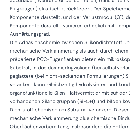
abzubauen, während er bei schnellen, transienten 
Flugzeugen) elastisch zurückfedert. Der Speichermodu
Komponente darstellt, und der Verlustmodul (G"), de
Komponente darstellt, variieren erheblich mit Temp
Aushärtungsgrad.
Die Adhäsionschemie zwischen Silikondichtstoff u
mechanische Verklammerung als auch durch chemis
präparierte PCC-Fugenflanken bieten ein mikroskop
Substrat, in das das niedrigviskose (bei selbstver
geglättete (bei nicht-sackenden Formulierungen) S
verankern kann. Gleichzeitig hydrolysieren und kond
organofunktionelle Silan-Haftvermittler mit auf de
vorhandenen Silanolgruppen (Si-OH) und bilden kov
Dichtstoff chemisch am Substrat verankern. Diese
mechanische Verklammerung plus chemische Bindun
Oberflächenvorbereitung, insbesondere die Entfe