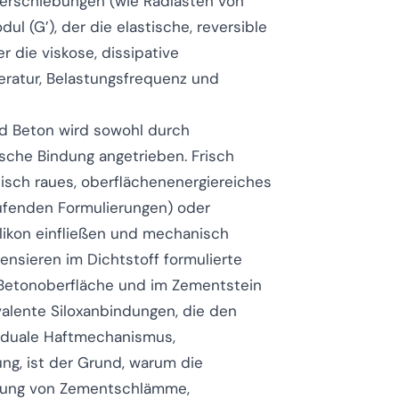
Verschiebungen (wie Radlasten von
l (G’), der die elastische, reversible
r die viskose, dissipative
eratur, Belastungsfrequenz und
nd Beton wird sowohl durch
che Bindung angetrieben. Frisch
isch raues, oberflächenenergiereiches
laufenden Formulierungen) oder
ilikon einfließen und mechanisch
ensieren im Dichtstoff formulierte
r Betonoberfläche und im Zementstein
alente Siloxanbindungen, die den
r duale Haftmechanismus,
g, ist der Grund, warum die
rnung von Zementschlämme,