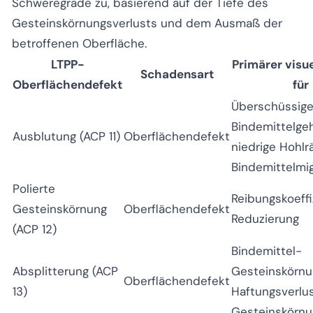
Schweregrade zu, basierend auf der Tiefe des
Gesteinskörnungsverlusts und dem Ausmaß der
betroffenen Oberfläche.
LTPP-
Primärer visue
Schadensart
Oberflächendefekt
für
Überschüssige
Bindemittelgeh
Ausblutung (ACP 11)
Oberflächendefekt
niedrige Hohlr
Bindemittelmig
Polierte
Reibungskoeff
Gesteinskörnung
Oberflächendefekt
Reduzierung
(ACP 12)
Bindemittel-
Absplitterung (ACP
Gesteinskörnu
Oberflächendefekt
13)
Haftungsverlus
Gesteinskörnu