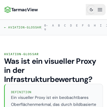
TarmacView
TarmacView: Präzisionsluftfahrtanalytik
Hau
0-
A
B
C
D
E
F
G
H
I
|
← AVIATION-GLOSSAR
9
AVIATION-GLOSSAR
Was ist ein visueller Proxy
in der
Infrastrukturbewertung?
DEFINITION
Ein visueller Proxy ist ein beobachtbares
Oberflächenmerkmal, das durch bildbasierte