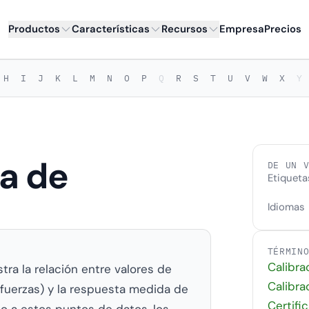
Productos
Características
Recursos
Empresa
Precios
H
I
J
K
L
M
N
O
P
Q
R
S
T
U
V
W
X
Y
a de
DE UN 
Etiqueta
Idiomas
TÉRMIN
Calibra
ra la relación entre valores de
Calibra
fuerzas) y la respuesta medida de
Certifi
o a estos puntos de datos, los