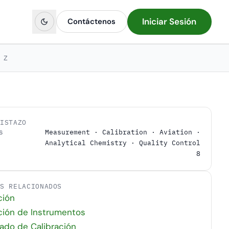
Iniciar Sesión
Contáctenos
Z
VISTAZO
s
Measurement · Calibration · Aviation ·
Analytical Chemistry · Quality Control
8
OS RELACIONADOS
ción
ción de Instrumentos
cado de Calibración