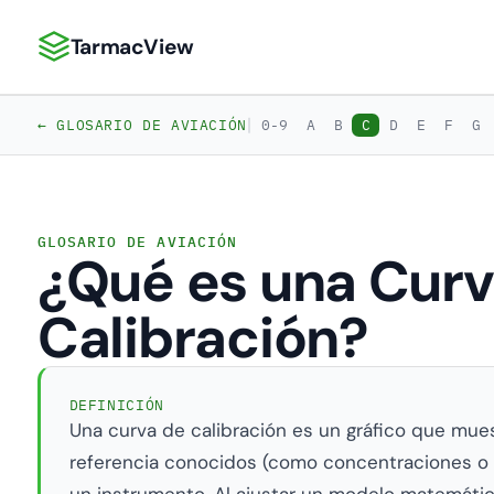
TarmacView
TarmacView: Análisis de Aviación de Precisión
|
← GLOSARIO DE AVIACIÓN
0-9
A
B
C
D
E
F
G
GLOSARIO DE AVIACIÓN
¿Qué es una Curv
Calibración?
DEFINICIÓN
Una curva de calibración es un gráfico que muest
referencia conocidos (como concentraciones o 
un instrumento. Al ajustar un modelo matemátic