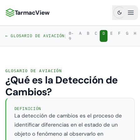
TarmacView
TarmacView: Análisis de Aviación de Precisión
Abr
0-
A
B
C
D
E
F
G
H
|
← GLOSARIO DE AVIACIÓN
9
GLOSARIO DE AVIACIÓN
¿Qué es la Detección de
Cambios?
DEFINICIÓN
La detección de cambios es el proceso de
identificar diferencias en el estado de un
objeto o fenómeno al observarlo en