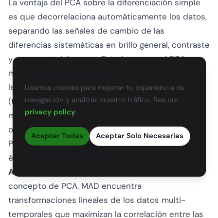
La ventaja del PCA sobre la diferenciación simple
es que decorrelaciona automáticamente los datos,
separando las señales de cambio de las
diferencias sistemáticas en brillo general, contraste
y respuesta del sensor. Esto hace que el PCA sea
más robusto a las variaciones de iluminación entre
Consentimiento de Cookies
levantamientos. La imagen de cambio de PCA
Usamos cookies para mejorar tu experiencia de
navegación y analizar nuestro tráfico. See our
(típicamente el segundo componente principal) a
privacy policy
.
menudo revela cambios sutiles que estarían
ocultos en el ruido usando diferenciación directa.
Aceptar Todas
Aceptar Solo Necesarias
Para el análisis multi-temporal con tres o más
Configuración de Cookies
épocas de levantamiento, la
Detección de
Alteración Multivariada (MAD)
extiende el
concepto de PCA. MAD encuentra
transformaciones lineales de los datos multi-
temporales que maximizan la correlación entre las