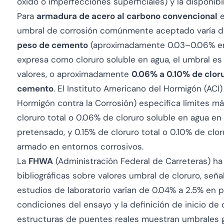
óxido o imperfecciones superficiales) y la disponibi
Para
armadura de acero al carbono convencional
e
umbral de corrosión comúnmente aceptado varía 
peso de cemento
(aproximadamente 0.03–0.06% en
expresa como cloruro soluble en agua, el umbral e
valores, o aproximadamente
0.06% a 0.10% de clor
cemento
. El Instituto Americano del Hormigón (ACI
Hormigón contra la Corrosión) especifica límites 
cloruro total o 0.06% de cloruro soluble en agua 
pretensado, y 0.15% de cloruro total o 0.10% de clo
armado en entornos corrosivos.
La
FHWA
(Administración Federal de Carreteras) ha
bibliográficas sobre valores umbral de cloruro, señ
estudios de laboratorio varían de 0.04% a 2.5% en
condiciones del ensayo y la definición de inicio de
estructuras de puentes reales muestran umbrales 