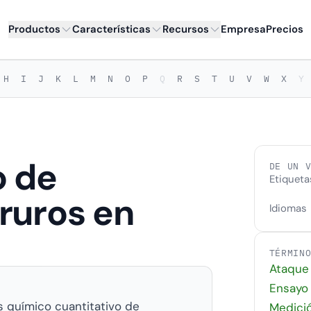
Productos
Características
Recursos
Empresa
Precios
H
I
J
K
L
M
N
O
P
Q
R
S
T
U
V
W
X
Y
o de
DE UN 
Etiqueta
ruros en
Idiomas
TÉRMIN
Ataque
Ensayo 
s químico cuantitativo de
Medició