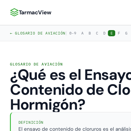
TarmacView
TarmacView: Análisis de Aviación de Precisión
|
← GLOSARIO DE AVIACIÓN
0-9
A
B
C
D
E
F
G
GLOSARIO DE AVIACIÓN
¿Qué es el Ensay
Contenido de Clo
Hormigón?
DEFINICIÓN
El ensayo de contenido de cloruros es el análisi