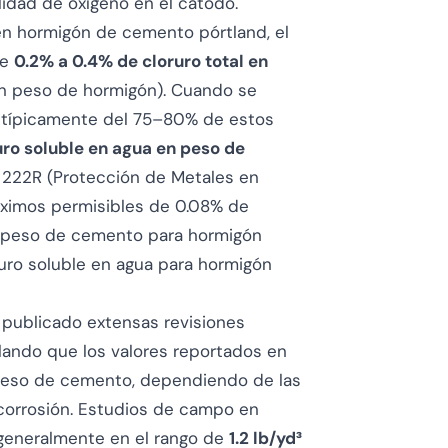
lidad de oxígeno en el cátodo.
n hormigón de cemento pórtland, el
de
0.2% a 0.4% de cloruro total en
 peso de hormigón). Cuando se
s típicamente del 75–80% de estos
uro soluble en agua en peso de
) 222R (Protección de Metales en
máximos permisibles de 0.08% de
en peso de cemento para hormigón
ruro soluble en agua para hormigón
 publicado extensas revisiones
alando que los valores reportados en
 peso de cemento, dependiendo de las
 corrosión. Estudios de campo en
generalmente en el rango de
1.2 lb/yd³