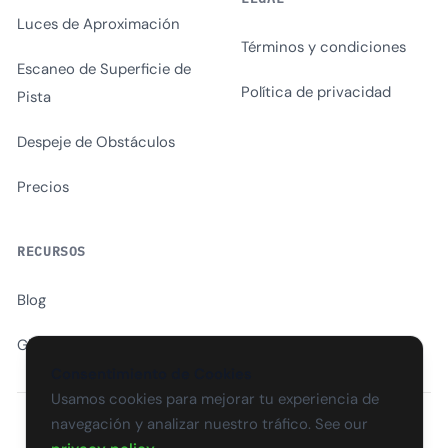
Luces de Aproximación
Términos y condiciones
Escaneo de Superficie de
Política de privacidad
Pista
Despeje de Obstáculos
Precios
RECURSOS
Blog
Glosario
Consentimiento de Cookies
Usamos cookies para mejorar tu experiencia de
navegación y analizar nuestro tráfico. See our
EN
CS
SK
DE
PL
HU
ES
FR