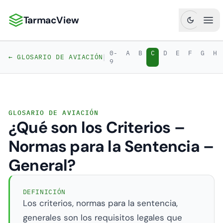
TarmacView
TarmacView: Análisis de Aviación de Precisión
Abr
0-
A
B
C
D
E
F
G
H
|
← GLOSARIO DE AVIACIÓN
9
GLOSARIO DE AVIACIÓN
¿Qué son los Criterios –
Normas para la Sentencia –
General?
DEFINICIÓN
Los criterios, normas para la sentencia,
generales son los requisitos legales que