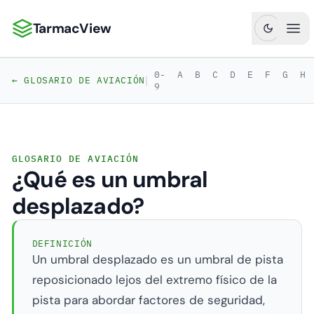
TarmacView
TarmacView: Análisis de Aviación de Precisión
Abr
0-
A
B
C
D
E
F
G
H
|
← GLOSARIO DE AVIACIÓN
9
GLOSARIO DE AVIACIÓN
¿Qué es un umbral
desplazado?
DEFINICIÓN
Un umbral desplazado es un umbral de pista
reposicionado lejos del extremo físico de la
pista para abordar factores de seguridad,