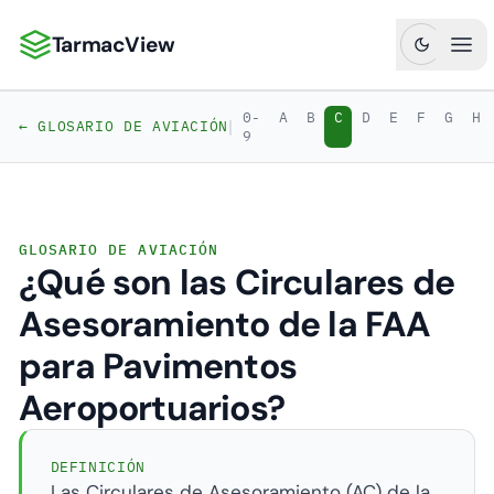
TarmacView
TarmacView: Análisis de Aviación de Precisión
Abr
0-
A
B
C
D
E
F
G
H
|
← GLOSARIO DE AVIACIÓN
9
GLOSARIO DE AVIACIÓN
¿Qué son las Circulares de
Asesoramiento de la FAA
para Pavimentos
Aeroportuarios?
DEFINICIÓN
Las Circulares de Asesoramiento (AC) de la