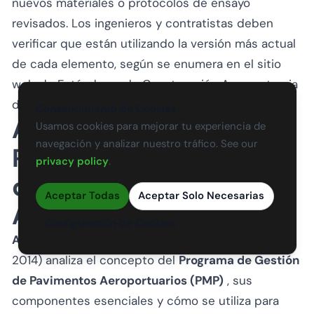
nuevos materiales o protocolos de ensayo
revisados. Los ingenieros y contratistas deben
verificar que están utilizando la versión más actual
de cada elemento, según se enumera en el sitio
web de Estándares de Construcción Aeroportuaria
de la FAA.
Consentimiento de Cookies
AC 150/5380-7B,
Usamos cookies para mejorar tu experiencia de
navegación y analizar nuestro tráfico. See our
Programa de Gestión
privacy policy
.
de Pavimentos
Aceptar Todas
Aceptar Solo Necesarias
Aeroportuarios (PMP)
Configuración de Cookies
AC 150/5380-7B
(emitida el 10 de octubre de
2014) analiza el concepto del
Programa de Gestión
de Pavimentos Aeroportuarios (PMP)
, sus
componentes esenciales y cómo se utiliza para