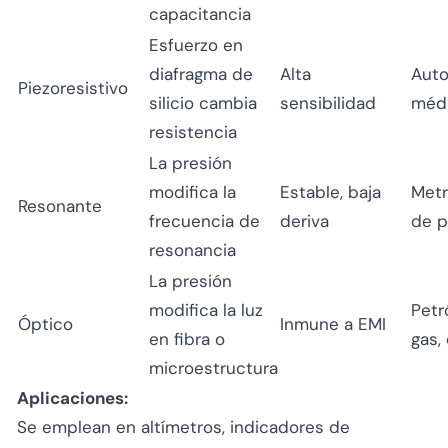
capacitancia
Esfuerzo en
diafragma de
Alta
Auto
Piezoresistivo
silicio cambia
sensibilidad
méd
resistencia
La presión
modifica la
Estable, baja
Metr
Resonante
frecuencia de
deriva
de p
resonancia
La presión
modifica la luz
Petr
Óptico
Inmune a EMI
en fibra o
gas,
microestructura
Aplicaciones:
Se emplean en altímetros, indicadores de