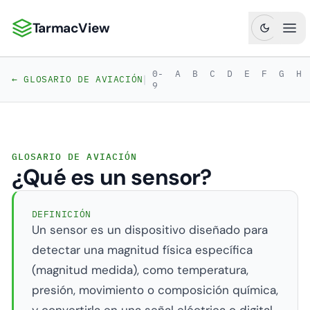
TarmacView
TarmacView: Análisis de Aviación de Precisión
Abr
0-
A
B
C
D
E
F
G
H
|
← GLOSARIO DE AVIACIÓN
9
GLOSARIO DE AVIACIÓN
¿Qué es un sensor?
DEFINICIÓN
Un sensor es un dispositivo diseñado para
detectar una magnitud física específica
(magnitud medida), como temperatura,
presión, movimiento o composición química,