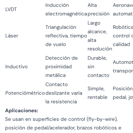
Inducción
Alta
Aeronav
LVDT
electromagnética
precisión
automat
Largo
Triangulación
Robótica
alcance,
Láser
reflectiva, tiempo
control 
alta
de vuelo
calidad
resolución
Detección de
Durable,
Automotr
Inductivo
proximidad
sin
transpo
metálica
contacto
Contacto
Simple,
Posición
Potenciómétrico
deslizante varía
rentable
pedal, j
la resistencia
Aplicaciones:
Se usan en superficies de control (fly-by-wire),
posición de pedal/acelerador, brazos robóticos e