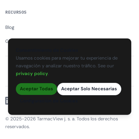
RECURSOS
Blog
Glosario
Consentimiento de Cookies
Usamos cookies para mejorar tu experiencia de
navegación y analizar nuestro tráfico. See our
EN
CS
SK
DE
PL
HU
ES
FR
privacy policy
.
Aceptar Todas
Aceptar Solo Necesarias
Linkedin
Configuración de Cookies
© 2025-2026 TarmacView j. s. a. Todos los derechos
reservados.