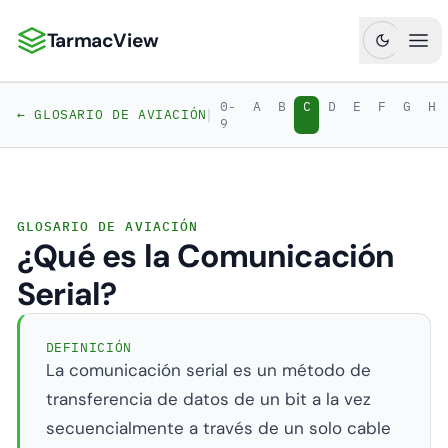
TarmacView
TarmacView: Análisis de Aviación de Precisión
Abr
0-
A
B
C
D
E
F
G
H
|
← GLOSARIO DE AVIACIÓN
9
GLOSARIO DE AVIACIÓN
¿Qué es la Comunicación
Serial?
DEFINICIÓN
La comunicación serial es un método de
transferencia de datos de un bit a la vez
secuencialmente a través de un solo cable