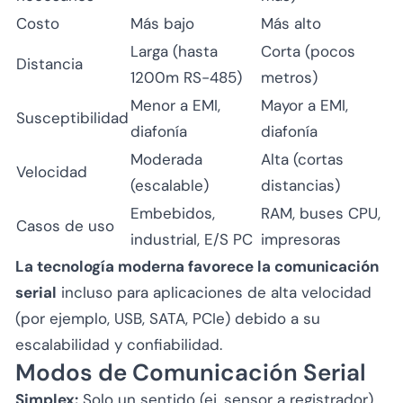
Costo
Más bajo
Más alto
Larga (hasta
Corta (pocos
Distancia
1200m RS-485)
metros)
Menor a EMI,
Mayor a EMI,
Susceptibilidad
diafonía
diafonía
Moderada
Alta (cortas
Velocidad
(escalable)
distancias)
Embebidos,
RAM, buses CPU,
Casos de uso
industrial, E/S PC
impresoras
La tecnología moderna favorece la comunicación
serial
incluso para aplicaciones de alta velocidad
(por ejemplo, USB, SATA, PCIe) debido a su
escalabilidad y confiabilidad.
Modos de Comunicación Serial
Simplex:
Solo un sentido (ej. sensor a registrador).