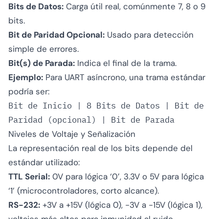
Bits de Datos:
Carga útil real, comúnmente 7, 8 o 9
bits.
Bit de Paridad Opcional:
Usado para detección
simple de errores.
Bit(s) de Parada:
Indica el final de la trama.
Ejemplo:
Para UART asíncrono, una trama estándar
podría ser:
Bit de Inicio | 8 Bits de Datos | Bit de
Paridad (opcional) | Bit de Parada
Niveles de Voltaje y Señalización
La representación real de los bits depende del
estándar utilizado:
TTL Serial:
0V para lógica ‘0’, 3.3V o 5V para lógica
‘1’ (microcontroladores, corto alcance).
RS-232:
+3V a +15V (lógica 0), -3V a -15V (lógica 1),
voltajes más altos para inmunidad al ruido.