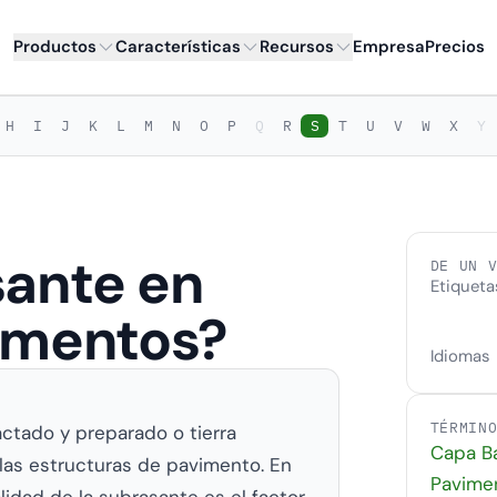
Productos
Características
Recursos
Empresa
Precios
H
I
J
K
L
M
N
O
P
Q
R
S
T
U
V
W
X
Y
sante en
DE UN 
Etiqueta
vimentos?
Idiomas
TÉRMIN
ctado y preparado o tierra
Capa B
las estructuras de pavimento. En
Pavime
lidad de la subrasante es el factor