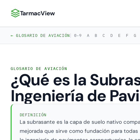
TarmacView
TarmacView: Análisis de Aviación de Precisión
|
← GLOSARIO DE AVIACIÓN
0-9
A
B
C
D
E
F
G
GLOSARIO DE AVIACIÓN
¿Qué es la Subra
Ingeniería de Pa
DEFINICIÓN
La subrasante es la capa de suelo nativo compa
mejorada que sirve como fundación para todas 
la ingeniería de pavimentos aeroportuarios, la ca