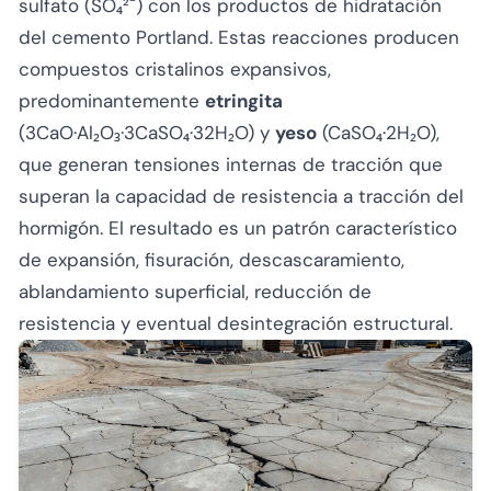
sulfato (SO₄²⁻) con los productos de hidratación
del cemento Portland. Estas reacciones producen
compuestos cristalinos expansivos,
predominantemente
etringita
(3CaO·Al₂O₃·3CaSO₄·32H₂O) y
yeso
(CaSO₄·2H₂O),
que generan tensiones internas de tracción que
superan la capacidad de resistencia a tracción del
hormigón. El resultado es un patrón característico
de expansión, fisuración, descascaramiento,
ablandamiento superficial, reducción de
resistencia y eventual desintegración estructural.