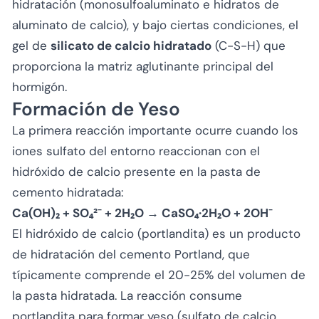
hidratación (monosulfoaluminato e hidratos de
aluminato de calcio), y bajo ciertas condiciones, el
gel de
silicato de calcio hidratado
(C-S-H) que
proporciona la matriz aglutinante principal del
hormigón.
Formación de Yeso
La primera reacción importante ocurre cuando los
iones sulfato del entorno reaccionan con el
hidróxido de calcio presente en la pasta de
cemento hidratada:
Ca(OH)₂ + SO₄²⁻ + 2H₂O → CaSO₄·2H₂O + 2OH⁻
El hidróxido de calcio (portlandita) es un producto
de hidratación del cemento Portland, que
típicamente comprende el 20-25% del volumen de
la pasta hidratada. La reacción consume
portlandita para formar yeso (sulfato de calcio