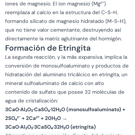
iones de magnesio. El ion magnesio (Mg²⁺)
reemplaza al calcio en la estructura del C-S-H,
formando silicato de magnesio hidratado (M-S-H),
que no tiene valor cementante, destruyendo así
directamente la matriz aglutinante del hormigón.
Formación de Etringita
La segunda reacción, y la más expansiva, implica la
conversión de monosulfoaluminato y productos de
hidratación del aluminato tricálcico en etringita, un
mineral sulfoaluminato de calcio con alto
contenido de sulfato que posee 32 moléculas de
agua de cristalización:
3CaO·Al₂O₃·CaSO₄·12H₂O (monosulfoaluminato) +
2SO₄²⁻ + 2Ca²⁺ + 20H₂O →
3CaO·Al₂O₃·3CaSO₄·32H₂O (etringita)