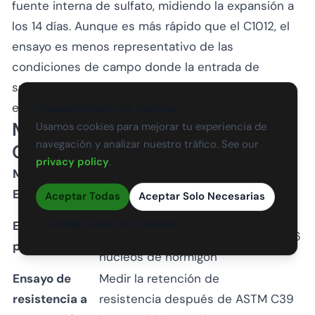
fuente interna de sulfato, midiendo la expansión a
los 14 días. Aunque es más rápido que el C1012, el
ensayo es menos representativo de las
condiciones de campo donde la entrada de
sulfatos ocurre gradualmente desde fuentes
externas.
Consentimiento de Cookies
Métodos de Ensayo
Usamos cookies para mejorar tu experiencia de
navegación y analizar nuestro tráfico. See our
Complementarios
privacy policy
.
Método de
Propósito
Norma
Ensayo
Aceptar Todas
Aceptar Solo Necesarias
Identificar etringita,
Configuración de Cookies
Examen
yeso, taumasita en
ASTM C856
petrográfico
núcleos de hormigón
Ensayo de
Medir la retención de
resistencia a
resistencia después de
ASTM C39