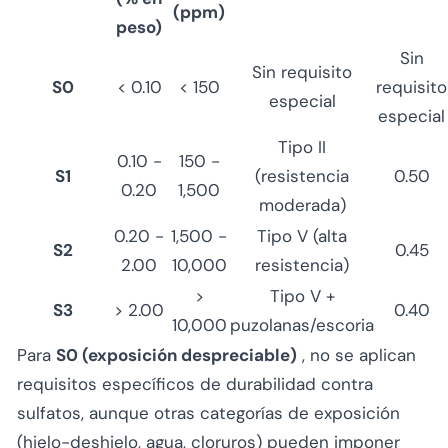
(ppm)
peso)
Sin
Sin requisito
S0
< 0.10
< 150
requisito
especial
especial
Tipo II
0.10 -
150 -
S1
(resistencia
0.50
0.20
1,500
moderada)
0.20 -
1,500 -
Tipo V (alta
S2
0.45
2.00
10,000
resistencia)
>
Tipo V +
S3
> 2.00
0.40
10,000
puzolanas/escoria
Para
S0 (exposición despreciable)
, no se aplican
requisitos específicos de durabilidad contra
sulfatos, aunque otras categorías de exposición
(hielo-deshielo, agua, cloruros) pueden imponer