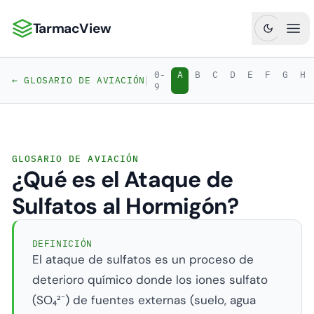
TarmacView
TarmacView: Análisis de Aviación de Precisión
Abr
0-
A
B
C
D
E
F
G
H
|
← GLOSARIO DE AVIACIÓN
9
GLOSARIO DE AVIACIÓN
¿Qué es el Ataque de
Sulfatos al Hormigón?
DEFINICIÓN
El ataque de sulfatos es un proceso de
deterioro químico donde los iones sulfato
(SO₄²⁻) de fuentes externas (suelo, agua