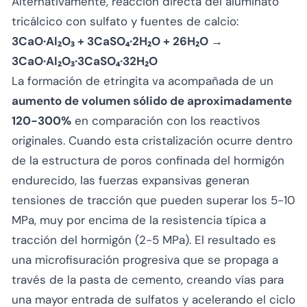
Alternativamente, reacción directa del aluminato
tricálcico con sulfato y fuentes de calcio:
3CaO·Al₂O₃ + 3CaSO₄·2H₂O + 26H₂O →
3CaO·Al₂O₃·3CaSO₄·32H₂O
La formación de etringita va acompañada de un
aumento de volumen sólido de aproximadamente
120-300%
en comparación con los reactivos
originales. Cuando esta cristalización ocurre dentro
de la estructura de poros confinada del hormigón
endurecido, las fuerzas expansivas generan
tensiones de tracción que pueden superar los 5-10
MPa, muy por encima de la resistencia típica a
tracción del hormigón (2-5 MPa). El resultado es
una microfisuración progresiva que se propaga a
través de la pasta de cemento, creando vías para
una mayor entrada de sulfatos y acelerando el ciclo