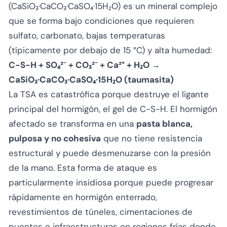
(CaSiO₃·CaCO₃·CaSO₄·15H₂O) es un mineral complejo
que se forma bajo condiciones que requieren
sulfato, carbonato, bajas temperaturas
(típicamente por debajo de 15 °C) y alta humedad:
C-S-H + SO₄²⁻ + CO₃²⁻ + Ca²⁺ + H₂O →
CaSiO₃·CaCO₃·CaSO₄·15H₂O (taumasita)
La TSA es catastrófica porque destruye el ligante
principal del hormigón, el gel de C-S-H. El hormigón
afectado se transforma en una
pasta blanca,
pulposa y no cohesiva
que no tiene resistencia
estructural y puede desmenuzarse con la presión
de la mano. Esta forma de ataque es
particularmente insidiosa porque puede progresar
rápidamente en hormigón enterrado,
revestimientos de túneles, cimentaciones de
puentes e infraestructuras en regiones frías donde