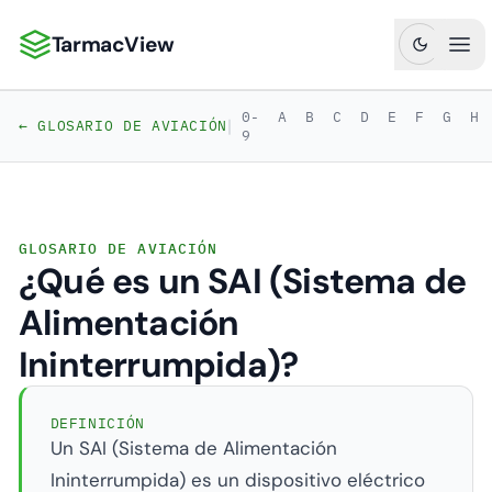
TarmacView
TarmacView: Análisis de Aviación de Precisión
Abr
0-
A
B
C
D
E
F
G
H
|
← GLOSARIO DE AVIACIÓN
9
GLOSARIO DE AVIACIÓN
¿Qué es un SAI (Sistema de
Alimentación
Ininterrumpida)?
DEFINICIÓN
Un SAI (Sistema de Alimentación
Ininterrumpida) es un dispositivo eléctrico