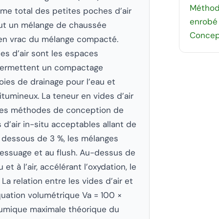
Méthode
ume total des petites poches d’air
enrobé
out un mélange de chaussée
Concep
en vrac du mélange compacté.
es d’air sont les espaces
i permettent un compactage
oies de drainage pour l’eau et
tumineux. La teneur en vides d’air
les méthodes de conception de
d’air in-situ acceptables allant de
n dessous de 3 %, les mélanges
 ressuage et au flush. Au-dessus de
t à l’air, accélérant l’oxydation, le
 relation entre les vides d’air et
quation volumétrique Va = 100 ×
umique maximale théorique du