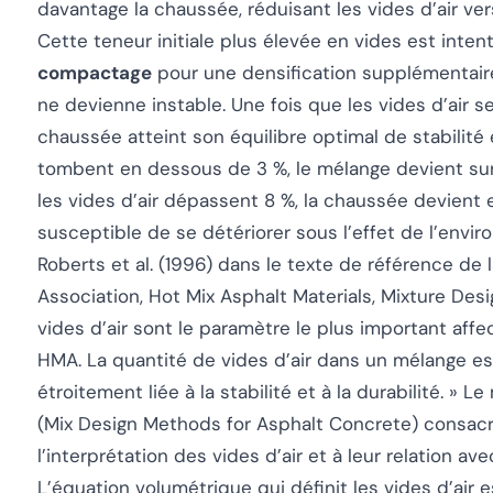
davantage la chaussée, réduisant les vides d’air ve
Cette teneur initiale plus élevée en vides est intent
compactage
pour une densification supplémentaire
ne devienne instable. Une fois que les vides d’air se
chaussée atteint son équilibre optimal de stabilité et
tombent en dessous de 3 %, le mélange devient sur-c
les vides d’air dépassent 8 %, la chaussée devien
susceptible de se détériorer sous l’effet de l’envi
Roberts et al. (1996) dans le texte de référence de
Association,
Hot Mix Asphalt Materials, Mixture Des
vides d’air sont le paramètre le plus important af
HMA. La quantité de vides d’air dans un mélange e
étroitement liée à la stabilité et à la durabilité. »
Le 
(Mix Design Methods for Asphalt Concrete) consacre
l’interprétation des vides d’air et à leur relation av
L’équation volumétrique qui définit les vides d’air es