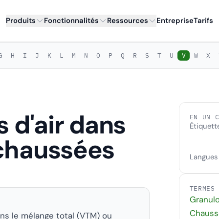
Produits
Fonctionnalités
Ressources
Entreprise
Tarifs
G
H
I
J
K
L
M
N
O
P
Q
R
S
T
U
V
W
X
s d'air dans
EN UN 
Étiquett
 chaussées
Langues
TERMES
Granulo
Chauss
ans le mélange total (VTM) ou