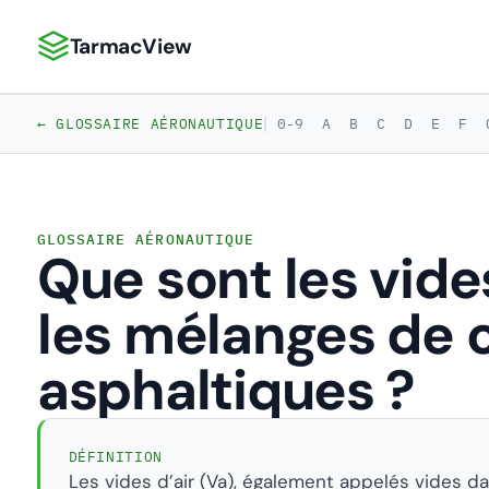
TarmacView
TarmacView : Analyses aéronautiques de précision
|
← GLOSSAIRE AÉRONAUTIQUE
0-9
A
B
C
D
E
F
GLOSSAIRE AÉRONAUTIQUE
Que sont les vide
les mélanges de
asphaltiques ?
DÉFINITION
Les vides d’air (Va), également appelés vides d