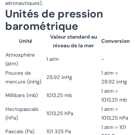
aéronautiques).
Unités de pression
barométrique
Valeur standard au
Unité
Conversion
niveau de la mer
Atmosphère
1 atm
–
(atm)
Pouces de
1 atm =
29,92 inHg
mercure (inHg)
29,92 inHg
1 atm =
Millibars (mb)
1013,25 mb
1013,25 mb
Hectopascals
1 atm =
1013,25 hPa
(hPa)
1013,25 hPa
1 atm = 101
Pascals (Pa)
101 325 Pa