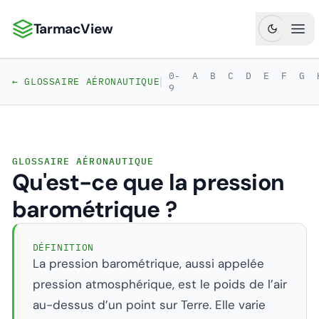
TarmacView
TarmacView : Analyses aéronautiques de précision
Ouv
0-
A
B
C
D
E
F
G
|
← GLOSSAIRE AÉRONAUTIQUE
9
GLOSSAIRE AÉRONAUTIQUE
Qu'est-ce que la pression
barométrique ?
DÉFINITION
La pression barométrique, aussi appelée
pression atmosphérique, est le poids de l’air
au-dessus d’un point sur Terre. Elle varie