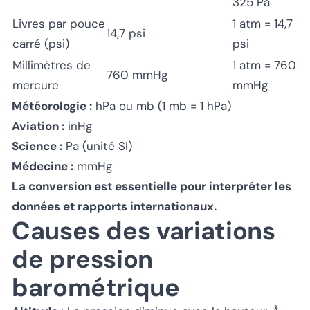
325 Pa
Livres par pouce
1 atm = 14,7
14,7 psi
carré (psi)
psi
Millimètres de
1 atm = 760
760 mmHg
mercure
mmHg
Météorologie :
hPa ou mb (1 mb = 1 hPa)
Aviation :
inHg
Science :
Pa (unité SI)
Médecine :
mmHg
La conversion est essentielle pour interpréter les
données et rapports internationaux.
Causes des variations
de pression
barométrique