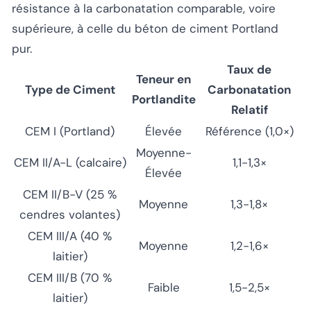
résistance à la carbonatation comparable, voire
supérieure, à celle du béton de ciment Portland
pur.
Taux de
Teneur en
Type de Ciment
Carbonatation
Portlandite
Relatif
CEM I (Portland)
Élevée
Référence (1,0×)
Moyenne-
CEM II/A-L (calcaire)
1,1-1,3×
Élevée
CEM II/B-V (25 %
Moyenne
1,3-1,8×
cendres volantes)
CEM III/A (40 %
Moyenne
1,2-1,6×
laitier)
CEM III/B (70 %
Faible
1,5-2,5×
laitier)