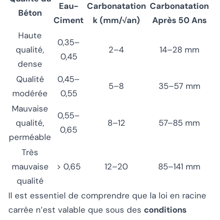
Eau-
Carbonatation
Carbonatation
Béton
Ciment
k (mm/√an)
Après 50 Ans
Haute
0,35–
qualité,
2–4
14–28 mm
0,45
dense
Qualité
0,45–
5–8
35–57 mm
modérée
0,55
Mauvaise
0,55–
qualité,
8–12
57–85 mm
0,65
perméable
Très
mauvaise
> 0,65
12–20
85–141 mm
qualité
Il est essentiel de comprendre que la loi en racine
carrée n’est valable que sous des
conditions