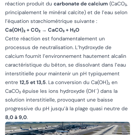
réaction produit du
carbonate de calcium
(CaCO₃,
principalement le minéral calcite) et de l’eau selon
l’équation stœchiométrique suivante :
Ca(OH)₂ + CO₂ → CaCO₃ + H₂O
Cette réaction est fondamentalement un
processus de neutralisation. L’hydroxyde de
calcium fournit l’environnement hautement alcalin
caractéristique du béton, se dissolvant dans l’eau
interstitielle pour maintenir un pH typiquement
entre
12,5 et 13,5
. La conversion du Ca(OH)₂ en
CaCO₃ épuise les ions hydroxyde (OH⁻) dans la
solution interstitielle, provoquant une baisse
progressive du pH jusqu’à la plage quasi neutre de
8,0 à 9,0
.