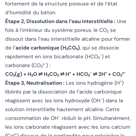
fortement de la structure poreuse et de l’état
d’humidité du béton.
Étape 2, Dissolution dans l’eau interstitielle :
Une
fois à l’intérieur du système poreux, le CO₂ se
dissout dans l’eau interstitielle alcaline pour former
de l’
acide carbonique (H₂CO₃)
, qui se dissocie
rapidement en ions bicarbonate (HCO₃⁻) et
carbonate (CO₃²⁻) :
CO₂(g) + H₂O ⇌ H₂CO₃ ⇌ H⁺ + HCO₃⁻ ⇌ 2H⁺ + CO₃²⁻
Étape 3, Neutralisation :
Les ions hydrogène (H⁺)
libérés par la dissociation de l’acide carbonique
réagissent avec les ions hydroxyde (OH⁻) dans la
solution interstitielle hautement alcaline. Cette
consommation de OH⁻ réduit le pH. Simultanément,
les ions carbonate réagissent avec les ions calcium
(Ca²⁺) dissous de la portlandite pour précipiter le