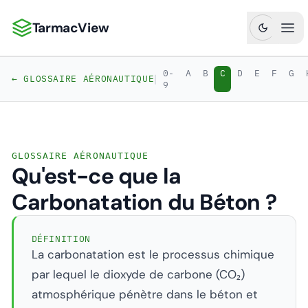
TarmacView
TarmacView : Analyses aéronautiques de précision
Ouv
0-
A
B
C
D
E
F
G
|
← GLOSSAIRE AÉRONAUTIQUE
9
GLOSSAIRE AÉRONAUTIQUE
Qu'est-ce que la
Carbonatation du Béton ?
DÉFINITION
La carbonatation est le processus chimique
par lequel le dioxyde de carbone (CO₂)
atmosphérique pénètre dans le béton et