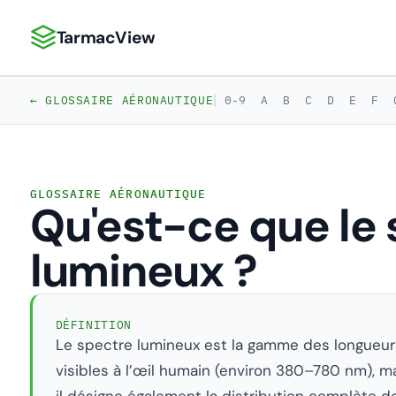
TarmacView
TarmacView : Analyses aéronautiques de précision
|
← GLOSSAIRE AÉRONAUTIQUE
0-9
A
B
C
D
E
F
GLOSSAIRE AÉRONAUTIQUE
Qu'est-ce que le
lumineux ?
DÉFINITION
Le spectre lumineux est la gamme des longueu
visibles à l’œil humain (environ 380–780 nm), 
il désigne également la distribution complète de