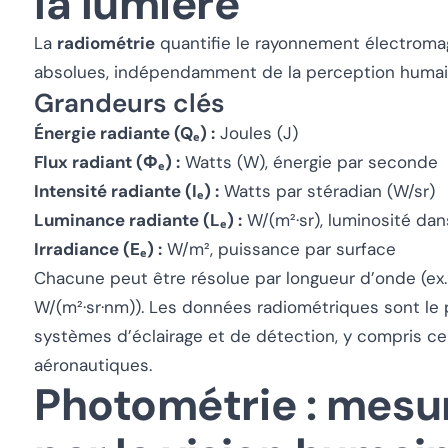
la lumière
La
radiométrie
quantifie le rayonnement électroma
absolues, indépendamment de la perception humai
Grandeurs clés
Énergie radiante (Qₑ) :
Joules (J)
Flux radiant (Φₑ) :
Watts (W), énergie par seconde
Intensité radiante (Iₑ) :
Watts par stéradian (W/sr)
Luminance radiante (Lₑ) :
W/(m²·sr), luminosité dan
Irradiance (Eₑ) :
W/m², puissance par surface
Chacune peut être résolue par longueur d’onde (ex
W/(m²·sr·nm)). Les données radiométriques sont le p
systèmes d’éclairage et de détection, y compris ceu
aéronautiques.
Photométrie : mesu