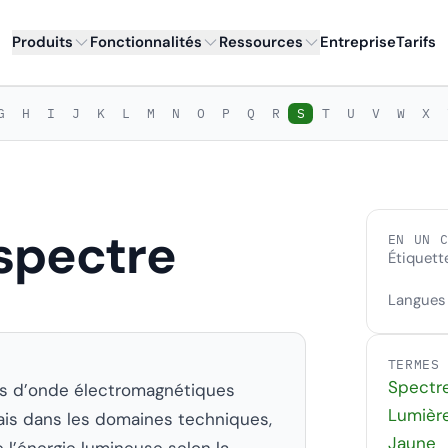
Produits
Fonctionnalités
Ressources
Entreprise
Tarifs
G
H
I
J
K
L
M
N
O
P
Q
R
S
T
U
V
W
X
 spectre
EN UN 
Étiquett
Langues
TERMES
Spectre
rs d’onde électromagnétiques
Lumièr
mais dans les domaines techniques,
Jaune
 l’énergie lumineuse selon la