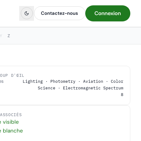
Connexion
Contactez-nous
Y
Z
COUP D'ŒIL
es
Lighting · Photometry · Aviation · Color
Science · Electromagnetic Spectrum
8
 ASSOCIÉS
 visible
e blanche