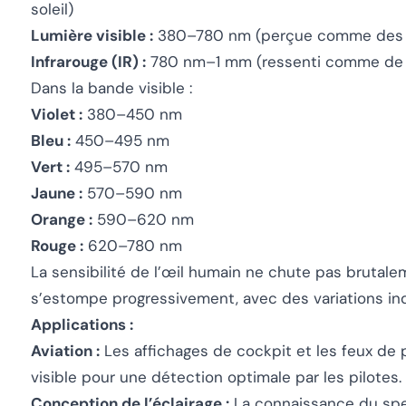
soleil)
Lumière visible :
380–780 nm (perçue comme des co
Infrarouge (IR) :
780 nm–1 mm (ressenti comme de la 
Dans la bande visible :
Violet :
380–450 nm
Bleu :
450–495 nm
Vert :
495–570 nm
Jaune :
570–590 nm
Orange :
590–620 nm
Rouge :
620–780 nm
La sensibilité de l’œil humain ne chute pas brutalem
s’estompe progressivement, avec des variations ind
Applications :
Aviation :
Les affichages de cockpit et les feux de 
visible pour une détection optimale par les pilotes.
Conception de l’éclairage :
La connaissance du spec