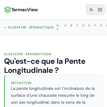
TarmacView
TarmacView : Analyses aéronautiques de précision
Ouv
0-
A
B
C
D
E
F
G
|
← GLOSSAIRE AÉRONAUTIQUE
9
GLOSSAIRE AÉRONAUTIQUE
Qu'est-ce que la Pente
Longitudinale ?
DÉFINITION
La pente longitudinale est l’inclinaison de la
surface d’une chaussée mesurée le long de
son axe longitudinal, dans le sens de la