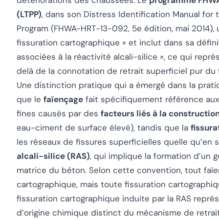
détériorations des chaussées. Le
programme FHWA
(LTPP)
, dans son
Distress Identification Manual fo
Program
(FHWA-HRT-13-092, 5e édition, mai 2014), u
fissuration cartographique » et inclut dans sa défin
associées à la réactivité alcali-silice », ce qui re
delà de la connotation de retrait superficiel pur du 
Une distinction pratique qui a émergé dans la prati
que le
faïençage
fait spécifiquement référence aux 
fines causés par des
facteurs liés à la constructio
eau-ciment de surface élevé), tandis que la
fissur
les réseaux de fissures superficielles quelle qu’en s
alcali-silice (RAS)
, qui implique la formation d’un
matrice du béton. Selon cette convention, tout faïe
cartographique, mais toute fissuration cartographiq
fissuration cartographique induite par la RAS repr
d’origine chimique distinct du mécanisme de retra