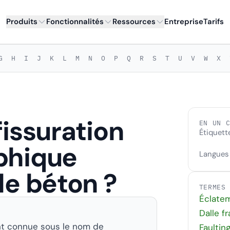
Produits
Fonctionnalités
Ressources
Entreprise
Tarifs
G
H
I
J
K
L
M
N
O
P
Q
R
S
T
U
V
W
X
fissuration
EN UN 
Étiquett
phique
Langues
le béton ?
TERMES
Éclatem
Dalle f
ent connue sous le nom de
Faultin