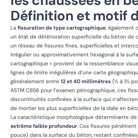
les chaussées en b
Définition et motif 
La
fissuration de type cartographique
, également
un état de détérioration superficielle du béton de 
un réseau de fissures fines, superficielles et inte
irrégulier ou approximativement hexagonal à la surf
cartographique » provient de la ressemblance visue
lignes de limite irrégulières d’une carte géographiq
généralement entre
12 et 40 millimètres
(½ à 1½ po
ASTM C856 pour l’examen pétrographique, ces fis
discontinuités confinées à la surface qui n’affecten
de mortier les plus superficielles de la dalle en bét
La caractéristique morphologique déterminante de l
extrême faible profondeur
. Ces fissures pénètren
pouce) dans la surface du béton, restant confinée