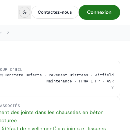
Connexion
Contactez-nous
Y
Z
COUP D'ŒIL
es
Concrete Defects · Pavement Distress · Airfield
Maintenance · FHWA LTPP · ASR
7
 ASSOCIÉS
ent des joints dans les chaussées en béton
racturée
g (défaut de nivellement) aux joints et fissures