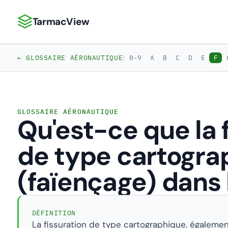
TarmacView
TarmacView : Analyses aéronautiques de précision
|
← GLOSSAIRE AÉRONAUTIQUE
0-9
A
B
C
D
E
F
GLOSSAIRE AÉRONAUTIQUE
Qu'est-ce que la 
de type cartogra
(faïençage) dans 
DÉFINITION
La fissuration de type cartographique, égalem