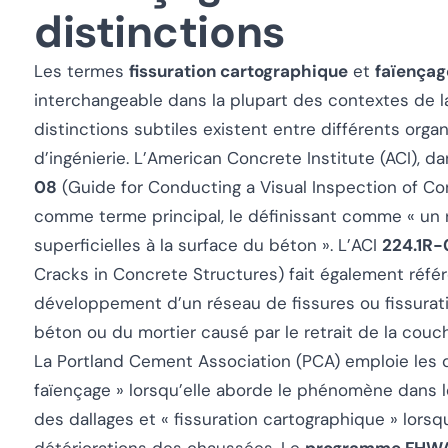
distinctions
Les termes
fissuration cartographique
et
faïençag
interchangeable dans la plupart des contextes de l
distinctions subtiles existent entre différents orga
d’ingénierie. L’American Concrete Institute (ACI), d
08
(
Guide for Conducting a Visual Inspection of Co
comme terme principal, le définissant comme « un r
superficielles à la surface du béton ». L’ACI
224.1R-
Cracks in Concrete Structures
) fait également réf
développement d’un réseau de fissures ou fissuratio
béton ou du mortier causé par le retrait de la couch
La Portland Cement Association (PCA) emploie les d
faïençage » lorsqu’elle aborde le phénomène dans l
des dallages et « fissuration cartographique » lorsqu’