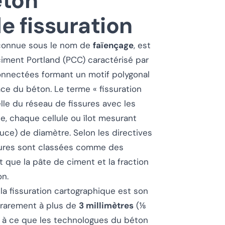
éton
de fissuration
 connue sous le nom de
faïençage
, est
ciment Portland (PCC) caractérisé par
rconnectées formant un motif polygonal
ace du béton. Le terme « fissuration
lle du réseau de fissures avec les
ue, chaque cellule ou îlot mesurant
uce) de diamètre. Selon les directives
sures sont classées comme des
t que la pâte de ciment et la fraction
on.
a fissuration cartographique est son
t rarement à plus de
3 millimètres
(⅛
s à ce que les technologues du béton