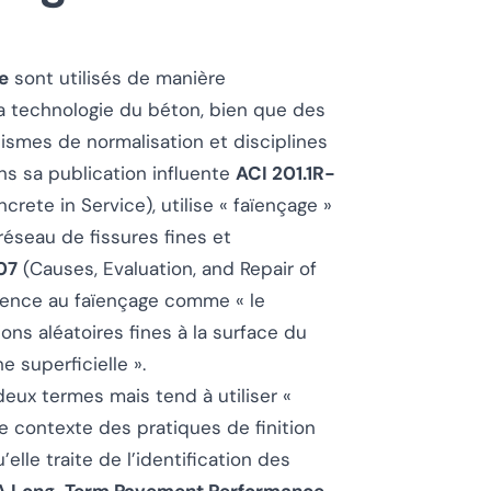
e
sont utilisés de manière
a technologie du béton, bien que des
nismes de normalisation et disciplines
ans sa publication influente
ACI 201.1R-
ncrete in Service
), utilise « faïençage »
éseau de fissures fines et
07
(
Causes, Evaluation, and Repair of
érence au faïençage comme « le
ns aléatoires fines à la surface du
e superficielle ».
eux termes mais tend à utiliser «
e contexte des pratiques de finition
elle traite de l’identification des