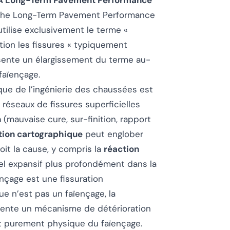
 Long-Term Pavement Performance
r the Long-Term Pavement Performance
tilise exclusivement le terme «
ition les fissures « typiquement
présente un élargissement du terme au-
faïençage.
que de l’ingénierie des chaussées est
réseaux de fissures superficielles
n
(mauvaise cure, sur-finition, rapport
ation cartographique
peut englober
oit la cause, y compris la
réaction
 gel expansif plus profondément dans la
nçage est une fissuration
ue n’est pas un faïençage, la
ésente un mécanisme de détérioration
it purement physique du faïençage.