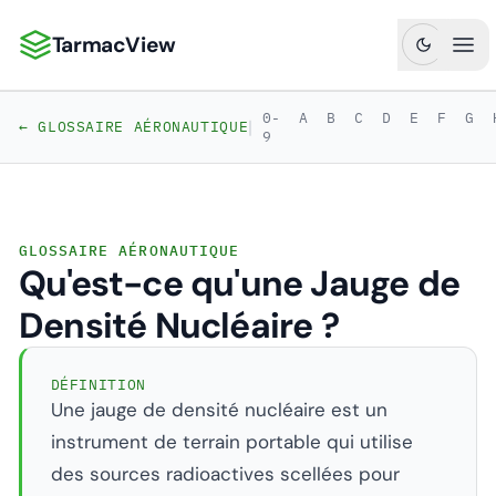
TarmacView
TarmacView : Analyses aéronautiques de précision
Ouv
0-
A
B
C
D
E
F
G
|
← GLOSSAIRE AÉRONAUTIQUE
9
GLOSSAIRE AÉRONAUTIQUE
Qu'est-ce qu'une Jauge de
Densité Nucléaire ?
DÉFINITION
Une jauge de densité nucléaire est un
instrument de terrain portable qui utilise
des sources radioactives scellées pour