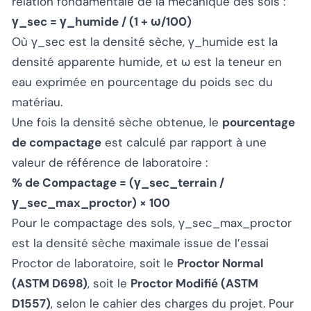
relation fondamentale de la mécanique des sols :
γ_sec = γ_humide / (1 + ω/100)
Où γ_sec est la densité sèche, γ_humide est la
densité apparente humide, et ω est la teneur en
eau exprimée en pourcentage du poids sec du
matériau.
Une fois la densité sèche obtenue, le
pourcentage
de compactage
est calculé par rapport à une
valeur de référence de laboratoire :
% de Compactage = (γ_sec_terrain /
γ_sec_max_proctor) × 100
Pour le compactage des sols, γ_sec_max_proctor
est la densité sèche maximale issue de l’essai
Proctor de laboratoire, soit le
Proctor Normal
(ASTM D698)
, soit le
Proctor Modifié (ASTM
D1557)
, selon le cahier des charges du projet. Pour