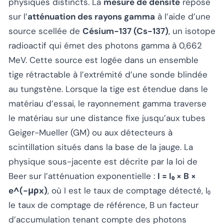
physiques distincts. La
mesure de densité
repose
sur l’
atténuation des rayons gamma
à l’aide d’une
source scellée de
Césium-137 (Cs-137)
, un isotope
radioactif qui émet des photons gamma à 0,662
MeV. Cette source est logée dans un ensemble
tige rétractable à l’extrémité d’une sonde blindée
au tungstène. Lorsque la tige est étendue dans le
matériau d’essai, le rayonnement gamma traverse
le matériau sur une distance fixe jusqu’aux tubes
Geiger-Mueller (GM) ou aux détecteurs à
scintillation situés dans la base de la jauge. La
physique sous-jacente est décrite par la loi de
Beer sur l’atténuation exponentielle :
I = I₀ × B ×
e^(−μρx)
, où I est le taux de comptage détecté, I₀
le taux de comptage de référence, B un facteur
d’accumulation tenant compte des photons