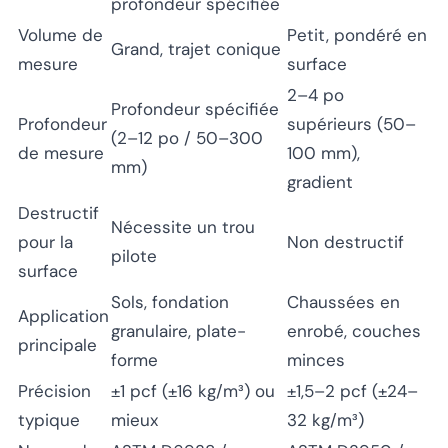
profondeur spécifiée
Volume de
Petit, pondéré en
Grand, trajet conique
mesure
surface
2–4 po
Profondeur spécifiée
Profondeur
supérieurs (50–
(2–12 po / 50–300
de mesure
100 mm),
mm)
gradient
Destructif
Nécessite un trou
pour la
Non destructif
pilote
surface
Sols, fondation
Chaussées en
Application
granulaire, plate-
enrobé, couches
principale
forme
minces
Précision
±1 pcf (±16 kg/m³) ou
±1,5–2 pcf (±24–
typique
mieux
32 kg/m³)