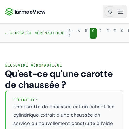
TarmacView
TarmacView : Analyses aéronautiques de précision
Ouv
0-
A
B
C
D
E
F
G
|
← GLOSSAIRE AÉRONAUTIQUE
9
GLOSSAIRE AÉRONAUTIQUE
Qu'est-ce qu'une carotte
de chaussée ?
DÉFINITION
Une carotte de chaussée est un échantillon
cylindrique extrait d’une chaussée en
service ou nouvellement construite à l’aide