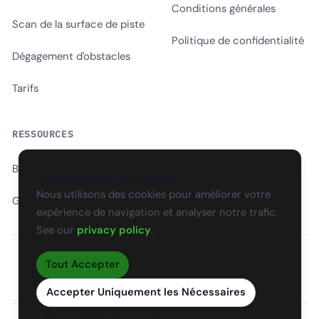
Conditions générales
Scan de la surface de piste
Politique de confidentialité
Dégagement d'obstacles
Tarifs
RESSOURCES
Blog
Consentement aux Cookies
Nous utilisons des cookies pour améliorer votre
Glossaire
expérience de navigation et analyser notre trafic.
See our
privacy policy
.
Tout Accepter
EN
CS
SK
DE
PL
HU
ES
FR
Accepter Uniquement les Nécessaires