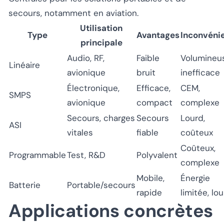
secours, notamment en aviation.
Utilisation
Type
Avantages
Inconvéni
principale
Audio, RF,
Faible
Volumineu
Linéaire
avionique
bruit
inefficace
Électronique,
Efficace,
CEM,
SMPS
avionique
compact
complexe
Secours, charges
Secours
Lourd,
ASI
vitales
fiable
coûteux
Coûteux,
Programmable
Test, R&D
Polyvalent
complexe
Mobile,
Énergie
Batterie
Portable/secours
rapide
limitée, lo
Applications concrètes