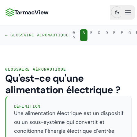
TarmacView
TarmacView : Analyses aéronautiques de précision
Ouv
0-
A
B
C
D
E
F
G
|
← GLOSSAIRE AÉRONAUTIQUE
9
GLOSSAIRE AÉRONAUTIQUE
Qu'est-ce qu'une
alimentation électrique ?
DÉFINITION
Une alimentation électrique est un dispositif
ou un sous-système qui convertit et
conditionne l’énergie électrique d’entrée