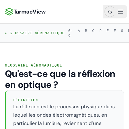
TarmacView
TarmacView : Analyses aéronautiques de précision
Ouv
0-
A
B
C
D
E
F
G
|
← GLOSSAIRE AÉRONAUTIQUE
9
GLOSSAIRE AÉRONAUTIQUE
Qu'est-ce que la réflexion
en optique ?
DÉFINITION
La réflexion est le processus physique dans
lequel les ondes électromagnétiques, en
particulier la lumière, reviennent d’une