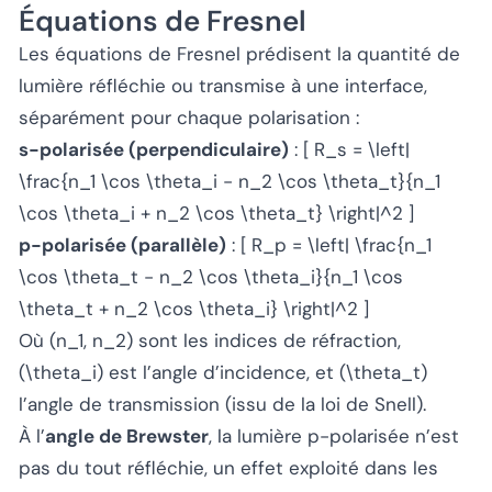
Équations de Fresnel
Les équations de Fresnel prédisent la quantité de
lumière réfléchie ou transmise à une interface,
séparément pour chaque polarisation :
s-polarisée (perpendiculaire)
: [ R_s = \left|
\frac{n_1 \cos \theta_i - n_2 \cos \theta_t}{n_1
\cos \theta_i + n_2 \cos \theta_t} \right|^2 ]
p-polarisée (parallèle)
: [ R_p = \left| \frac{n_1
\cos \theta_t - n_2 \cos \theta_i}{n_1 \cos
\theta_t + n_2 \cos \theta_i} \right|^2 ]
Où (n_1, n_2) sont les indices de réfraction,
(\theta_i) est l’angle d’incidence, et (\theta_t)
l’angle de transmission (issu de la loi de Snell).
À l’
angle de Brewster
, la lumière p-polarisée n’est
pas du tout réfléchie, un effet exploité dans les