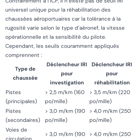
Contrairement à l’ICP, il n’existe pas de seuil IRI
universel unique pour la réhabilitation des
chaussées aéroportuaires car la tolérance à la
rugosité varie selon le type d’aéronef, la vitesse
opérationnelle et la sensibilité du pilote.
Cependant, les seuils couramment appliqués
comprennent :
Déclencheur IRI
Déclencheur IRI
Type de
pour
pour
chaussée
investigation
réhabilitation
Pistes
> 2,5 m/km (160
> 3,5 m/km (220
(principales)
po/mille)
po/mille)
Pistes
> 3,0 m/km (190
> 4,0 m/km (250
(secondaires)
po/mille)
po/mille)
Voies de
> 3,0 m/km (190
> 4,0 m/km (250
circulation