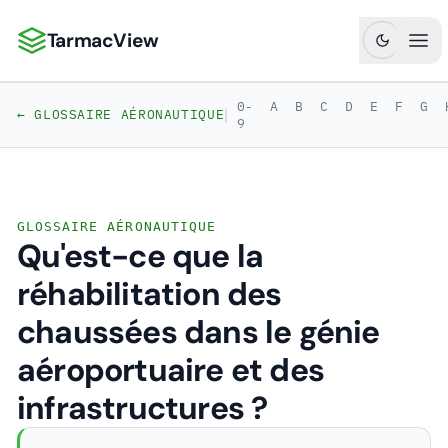
TarmacView
TarmacView : Analyses aéronautiques de précision
Ouv
0-
A
B
C
D
E
F
G
|
← GLOSSAIRE AÉRONAUTIQUE
9
GLOSSAIRE AÉRONAUTIQUE
Qu'est-ce que la
réhabilitation des
chaussées dans le génie
aéroportuaire et des
infrastructures ?