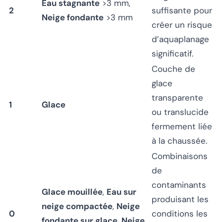
Eau stagnante
>3 mm,
2
suffisante pour
Neige fondante
>3 mm
créer un risque
d’aquaplanage
significatif.
Couche de
glace
transparente
1
Glace
ou translucide
fermement liée
à la chaussée.
Combinaisons
de
contaminants
Glace mouillée
,
Eau sur
produisant les
neige compactée
,
Neige
0
conditions les
fondante sur glace
,
Neige