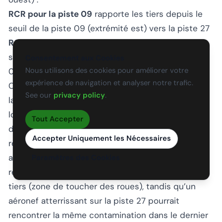
RCR pour la piste 09
rapporte les tiers depuis le
seuil de la piste 09 (extrémité est) vers la piste 27
RCR pour la piste 27
rapporte les tiers depuis le
seuil de la piste 27 (extrémité ouest) vers la piste
Consentement aux Cookies
Nous utilisons des cookies pour améliorer votre
09
expérience de navigation et analyser notre trafic.
Ce compte rendu bidirectionnel est essentiel car
See our
privacy policy
.
la contamination est rarement uniforme sur la
longueur de la piste. Les aéronefs atterrissant
Tout Accepter
depuis des directions opposées rencontrent des
Accepter Uniquement les Nécessaires
répartitions de contaminants différentes. Un
aéronef atterrissant sur la piste 09 pourrait
Paramètres des Cookies
rencontrer la pire contamination dans le premier
tiers (zone de toucher des roues), tandis qu’un
aéronef atterrissant sur la piste 27 pourrait
rencontrer la même contamination dans le dernier