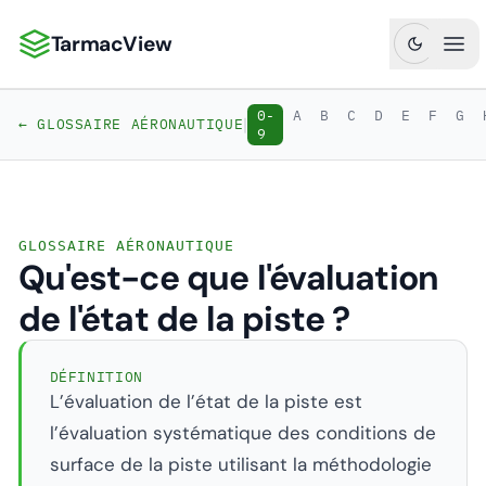
TarmacView
TarmacView : Analyses aéronautiques de précision
Ouv
0-
A
B
C
D
E
F
G
|
← GLOSSAIRE AÉRONAUTIQUE
9
GLOSSAIRE AÉRONAUTIQUE
Qu'est-ce que l'évaluation
de l'état de la piste ?
DÉFINITION
L’évaluation de l’état de la piste est
l’évaluation systématique des conditions de
surface de la piste utilisant la méthodologie